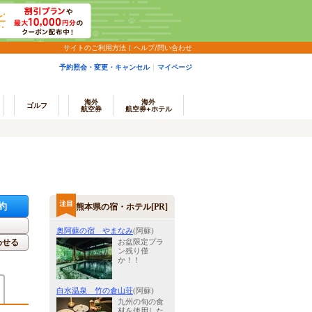
サイトのご利用方法
ヘルプ/問い合わせ
予約照会・変更・キャンセル
マイページ
海外
海外
ゴルフ
航空券
航空券+ホテル
約
熊本県の宿・ホテル[PR]
奥阿蘇の宿 やまなみ
(阿蘇)
わせる
お盆限定プラ
ン残り僅
か！！
白水温泉 竹の倉山荘
(阿蘇)
九州の旬の食
材を使用した