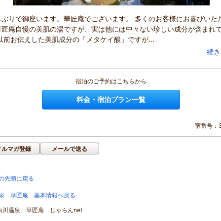
しぶりで御座います。華匠庵でございます。 多くのお客様にお喜びいた
華匠庵自慢の美肌の湯ですが、実は他には中々ない珍しい成分が含まれ
以前お伝えした美肌成分の「メタケイ酸」ですが...
続き
宿泊のご予約はこちらから
料金・宿泊プラン一覧
宿番号：3
メルマガ登録
メールで送る
の先頭に戻る
泉 華匠庵 基本情報へ戻る
]白川温泉 華匠庵 じゃらんnet