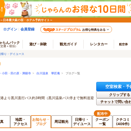
 ～日本最大級の宿・ホテル予約サイト～
ログイン
会員登録
お得な特典をみる
ゃらんパック
遊び・体験
観光ガイド
レンタカー
航空券
（交通＋宿泊）
日帰り・デイユース
・小田・田の原・満願寺
>
白川温泉 華匠庵
> ブログ一覧
空室検索・予
クリップする
岡空港より黒川直行バス約3時間（黒川温泉バス停まで無料送迎
チャットで問い合
配布中
地図・
お知らせ・
日帰り・
クーポン
クチコミ
真
周辺観光
アクセス
ブログ
デイユース
一覧
(409件)