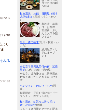
月替わりの創
作料理。
杖立温泉 旅館 日田屋（熊本
県阿蘇郡）
(黒川・杖立・わい
日順に表示
た)
家族湯 蒸湯
付 お料理
部屋食 ぷり
んも人気を頂
31 9:30
いてます
黒川 森の樹木
(黒川・杖立・わ
心より
いた)
げま
黒川温泉エリ
アにオープ
ン！
をみる
全客室半露天風呂付の宿 浜膳
旅館
(八代・水俣・湯の児)
全客室、源泉掛け流し天然温泉
付き！ゆったりとお寛ぎ頂けま
す。
0 17:38
ペンション のんびりパパ
(阿
蘇)
期間限定！平日お得な赤牛ビー
フシチュー丼プラン有り！
栃木温泉 鮎返りの滝を望む
宿 小山旅館
(阿蘇)
１１・１２月限定クーポン配布