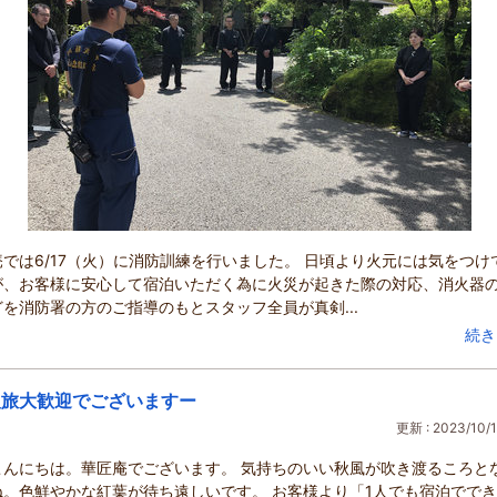
庵では6/17（火）に消防訓練を行いました。 日頃より火元には気をつけ
が、お客様に安心して宿泊いただく為に火災が起きた際の対応、消火器
を消防署の方のご指導のもとスタッフ全員が真剣...
続き
人旅大歓迎でございますー
更新 : 2023/10/1
こんにちは。華匠庵でございます。 気持ちのいい秋風が吹き渡るころと
ね。色鮮やかな紅葉が待ち遠しいです。 お客様より「1人でも宿泊でで