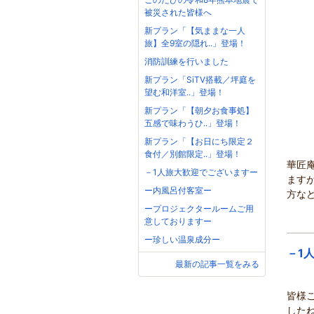
被災された皆様へ
新プラン「【気ままな一人
旅】全9室の隠れ..」登場！
消防訓練を行いました
新プラン「SiTV搭載／坪庭を
望む和洋室..」登場！
新プラン「【朝夕お食事処】
五感で味わうひ..」登場！
新プラン「【お日にち限定２
食付／別館限定..」登場！
華匠
－1人旅大歓迎でございますー
ます
ー内風呂付客室ー
方など
ープロジェクタールームご用
意しておりますー
ー珍しい温泉成分ー
－1
最新の記事一覧をみる
皆様
した