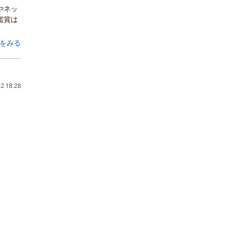
やネッ
鑑賞は
をみる
2 18:28