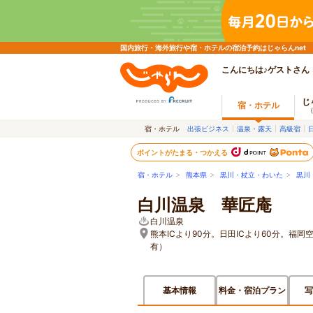
国内旅行・海外旅行や宿・ホテルの宿泊予約はじゃらんnet
こんにちは♪ゲストさん
じ
宿・ホテル
宿・ホテル
出張ビジネス
温泉・露天
高級宿
ポイントがたまる・つかえる
宿・ホテル
>
熊本県
>
黒川・杖立・わいた
>
黒川
白川温泉 華匠庵
白川温泉
熊本ICより90分。日田ICより60分。福
有）
基本情報
料金・宿泊プラン
写