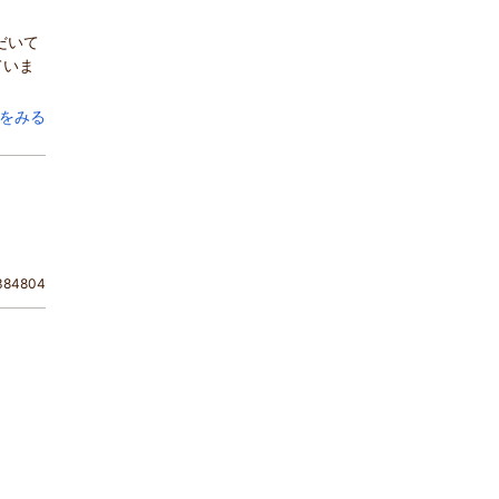
だいて
ていま
をみる
84804