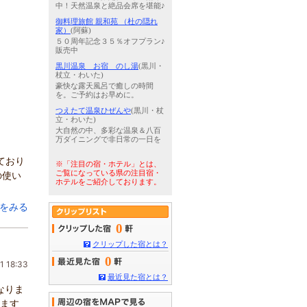
中！天然温泉と絶品会席を堪能♪
御料理旅館 親和苑 （杜の隠れ
家）
(阿蘇)
５０周年記念３５％オフプラン♪
販売中
黒川温泉 お宿 のし湯
(黒川・
杖立・わいた)
豪快な露天風呂で癒しの時間
を。ご予約はお早めに。
つえたて温泉ひぜんや
(黒川・杖
立・わいた)
大自然の中、多彩な温泉＆八百
万ダイニングで非日常の一日を
ており
※「注目の宿・ホテル」とは、
ご覧になっている県の注目宿・
の使い
ホテルをご紹介しております。
をみる
0
クリップした宿とは？
0
1 18:33
最近見た宿とは？
なりま
きます