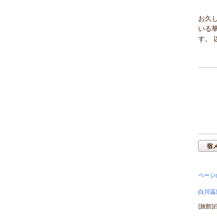
お久
いる
す。 
宿
ページ
白川温
[旅館