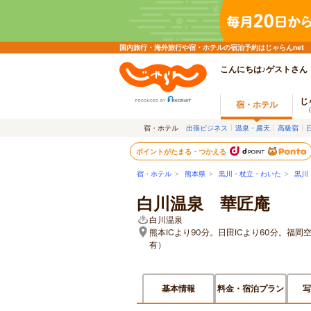
国内旅行・海外旅行や宿・ホテルの宿泊予約はじゃらんnet
こんにちは♪ゲストさん
じ
宿・ホテル
宿・ホテル
出張ビジネス
温泉・露天
高級宿
ポイントがたまる・つかえる
宿・ホテル
>
熊本県
>
黒川・杖立・わいた
>
黒川
白川温泉 華匠庵
白川温泉
熊本ICより90分。日田ICより60分。福
有）
基本情報
料金・宿泊プラン
写