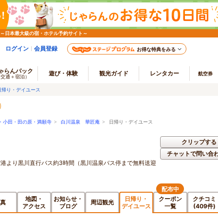
 ～日本最大級の宿・ホテル予約サイト～
ログイン
会員登録
お得な特典をみる
ゃらんパック
遊び・体験
観光ガイド
レンタカー
航空券
（交通＋宿泊）
日帰り・デイユース
・小田・田の原・満願寺
>
白川温泉 華匠庵
> 日帰り・デイユース
クリップする
チャットで問い合
岡空港より黒川直行バス約3時間（黒川温泉バス停まで無料送迎
配布中
地図・
お知らせ・
日帰り・
クーポン
クチコミ
真
周辺観光
アクセス
ブログ
デイユース
一覧
(409件)