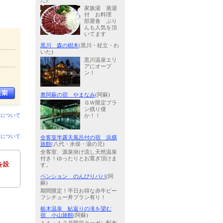
た)
家族湯 蒸湯
付 お料理
部屋食 ぷり
んも人気を頂
いてます
黒川 森の樹木
(黒川・杖立・わ
いた)
黒川温泉エリ
アにオープ
ン！
奥阿蘇の宿 やまなみ
(阿蘇)
ＧＷ限定プラ
ン残り僅
ンについて
か！！
金について
全客室半露天風呂付の宿 浜膳
旅館
(八代・水俣・湯の児)
全客室、源泉掛け流し天然温泉
付き！ゆったりとお寛ぎ頂けま
を設
す。
ペンション のんびりパパ
(阿
蘇)
期間限定！平日お得な赤牛ビー
フシチュー丼プラン有り！
栃木温泉 鮎返りの滝を望む
宿 小山旅館
(阿蘇)