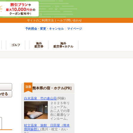
サイトのご利用方法
ヘルプ/問い合わせ
予約照会・変更・キャンセル
マイページ
海外
海外
ゴルフ
航空券
航空券+ホテル
熊本県の宿・ホテル[PR]
わせる
白水温泉 竹の倉山荘
(阿蘇)
２０２５年リ
ニューアル、
お二人での滞
在に最適なツ
インルーム。
杖立温泉 旅館 日田屋（熊本
県阿蘇郡）
(黒川・杖立・わい