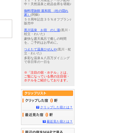
１１・１２月限定クーポン配布
中！天然温泉と絶品会席を堪能♪
御料理旅館 親和苑 （杜の隠れ
家）
(阿蘇)
５０周年記念３５％オフプラン♪
販売中
黒川温泉 お宿 のし湯
(黒川・
杖立・わいた)
豪快な露天風呂で癒しの時間
を。ご予約はお早めに。
つえたて温泉ひぜんや
(黒川・杖
立・わいた)
多彩な温泉＆八百万ダイニング
で非日常の一日を
※「注目の宿・ホテル」とは、
ご覧になっている県の注目宿・
ホテルをご紹介しております。
0
クリップした宿とは？
0
最近見た宿とは？