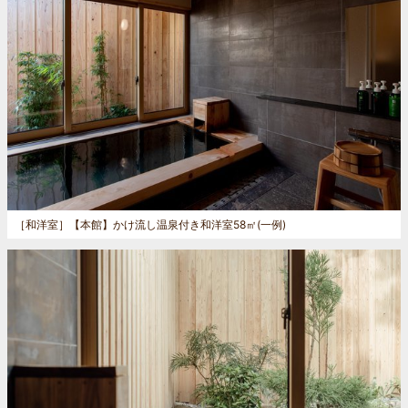
［和洋室］
【本館】かけ流し温泉付き和洋室58㎡(一例)