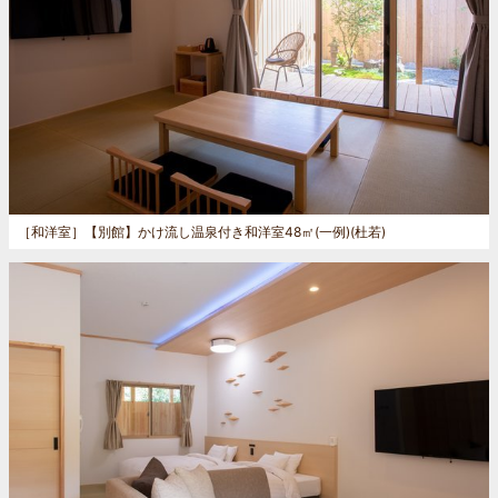
［和洋室］
【別館】かけ流し温泉付き和洋室48㎡(一例)(杜若)