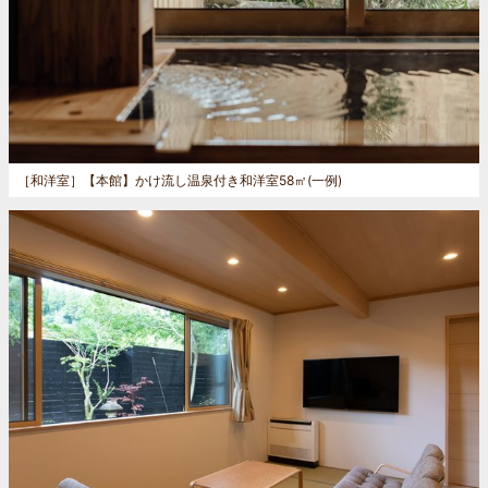
［和洋室］
【本館】かけ流し温泉付き和洋室58㎡(一例)