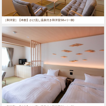
［和洋室］
【本館】かけ流し温泉付き和洋室58㎡(一例)