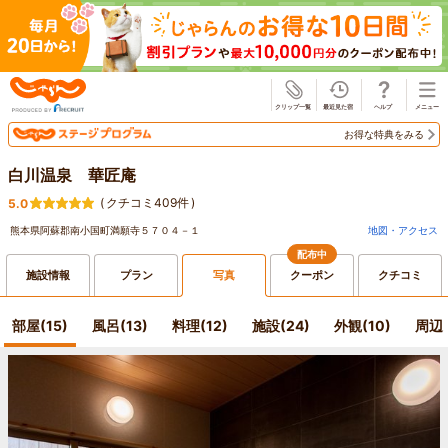
じゃらん
お得な特典をみる
白川温泉 華匠庵
(
クチコミ409件
)
5.0
熊本県阿蘇郡南小国町満願寺５７０４－１
地図・アクセス
配布中
施設情報
プラン
写真
クーポン
クチコミ
部屋(15)
風呂(13)
料理(12)
施設(24)
外観(10)
周辺