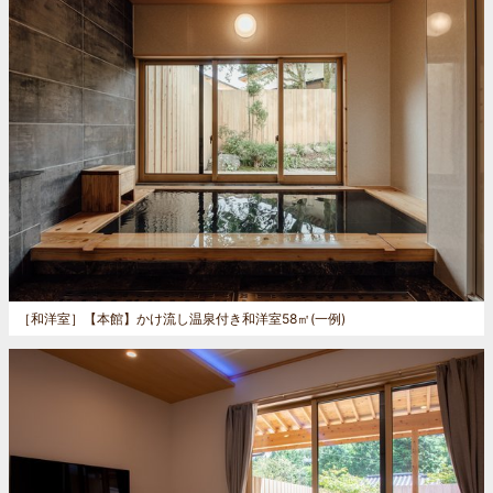
［和洋室］
【本館】かけ流し温泉付き和洋室58㎡(一例)