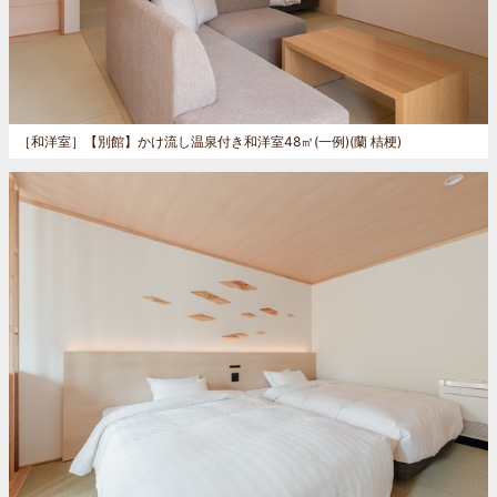
［和洋室］
【別館】かけ流し温泉付き和洋室48㎡(一例)(蘭 桔梗)