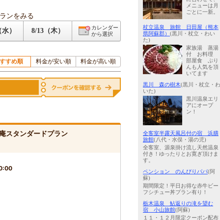
メニューは月
ごとに一新。
ランをみる
杖立温泉 旅館 日田屋（熊本
カレンダー
2（水）
8/13（木）
県阿蘇郡）
(黒川・杖立・わい
から選択
た)
家族湯 蒸湯
付 お料理
すすめ順
料金が安い順
料金が高い順
部屋食 ぷり
んも人気を頂
いてます
黒川 森の樹木
(黒川・杖立・
いた)
黒川温泉エリ
アにオープ
ン！
庵スタンダードプラン
全客室半露天風呂付の宿 浜膳
旅館
(八代・水俣・湯の児)
全客室、源泉掛け流し天然温泉
付き！ゆったりとお寛ぎ頂けま
す。
0:00
ペンション のんびりパパ
(阿
蘇)
期間限定！平日お得な赤牛ビー
フシチュー丼プラン有り！
栃木温泉 鮎返りの滝を望む
宿 小山旅館
(阿蘇)
１１・１２月限定クーポン配布