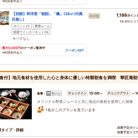
※利用条件あり
【別館】和洋室「朝顔」「楓」(38㎡/内風
1,188
ポイン
和洋室
呂無し)
59,400スコ
ポイント2%
禁煙ルーム
部屋でインターネットOK
※バスなし
最大5,000円
のクーポン配布中
クーポンGET
※利用条件あり
食付】地元食材を使用した心と身体に優しい特製朝食を満喫 華匠庵
15:00～
～1
チェックイン
チェックアウト
食事：
朝のみ
オリジナル野菜ジュースと共に地元の食材を使用した朝食
1名がこのプランを見ています
加算予定ポイ
屋タイプ・詳細
加算予定スコ