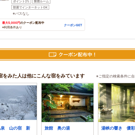
ポイント2%
禁煙ルーム
部屋でインターネットOK
※バスなし
最大5,000円
のクーポン配布中
クーポンGET
※利用条件あり
宿をみた人は他にこんな宿をみています
※ご指定の検索条件に
温泉 山の宿 新
旅館 奥の湯
湯峡の響き 優彩