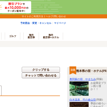
サイトのご利用方法
ヘルプ/問い合わせ
予約照会・変更・キャンセル
マイページ
海外
海外
ゴルフ
航空券
航空券+ホテル
クリップする
熊本県の宿・ホテル[PR
チャットで問い合わせる
奥阿蘇の宿 やまなみ
(阿蘇)
お盆限定プラ
ン残り僅
か！！
白水温泉 竹の倉山荘
(阿蘇)
季節の移ろい
に合わせて、