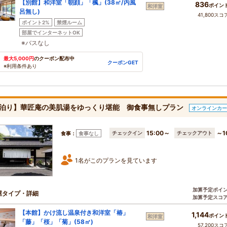
【別館】和洋室「朝顔」「楓」(38㎡/内風
836
ポイン
和洋室
呂無し)
41,800スコ
ポイント2%
禁煙ルーム
部屋でインターネットOK
※バスなし
最大5,000円
のクーポン配布中
クーポンGET
※利用条件あり
泊り】華匠庵の美肌湯をゆっくり堪能 御食事無しプラン
オンラインカー
15:00～
～1
チェックイン
チェックアウト
食事：
食事なし
1名がこのプランを見ています
加算予定ポイ
屋タイプ・詳細
加算予定スコ
【本館】かけ流し温泉付き和洋室「椿」
1,144
ポイン
和洋室
「藤」「桜」「菊」(58㎡)
57,200スコ