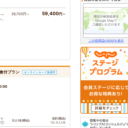
59,400
29,700円～
円～
ト～
ア～
この宿周辺のMAPを表示
朝食付プラン
オンラインカード決済可
0:00
ント
合計(税込)
大人1名(税込)
1泊 大人2名
ア