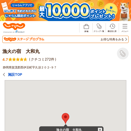
じゃらん
お得な特典をみる
漁火の宿 大和丸
(
クチコミ272件
)
4.7
静岡県賀茂郡西伊豆町宇久須２０２‐９７
施設TOP
漁火の宿 大和丸