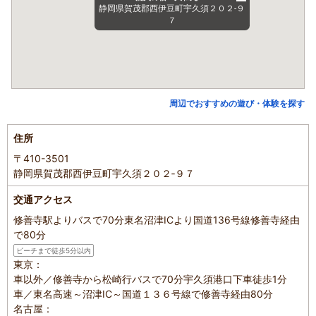
静岡県賀茂郡西伊豆町宇久須２０２‐９
７
周辺でおすすめの遊び・体験を探す
住所
〒410-3501
静岡県賀茂郡西伊豆町宇久須２０２‐９７
交通アクセス
修善寺駅よりバスで70分東名沼津ICより国道136号線修善寺経由
で80分
ビーチまで徒歩5分以内
東京：
車以外／修善寺から松崎行バスで70分宇久須港口下車徒歩1分
車／東名高速～沼津IC～国道１３６号線で修善寺経由80分
名古屋：