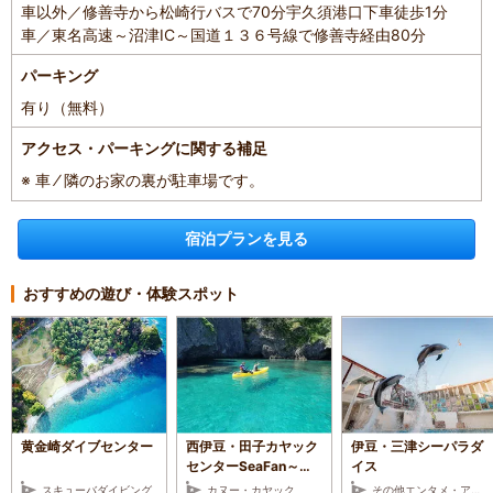
車以外／修善寺から松崎行バスで70分宇久須港口下車徒歩1分
車／東名高速～沼津IC～国道１３６号線で修善寺経由80分
パーキング
有り（無料）
アクセス・パーキングに関する補足
※ 車 ⁄ 隣のお家の裏が駐車場です。
宿泊プランを見る
おすすめの遊び・体験スポット
黄金崎ダイブセンター
西伊豆・田子カヤック
伊豆・三津シーパラダ
センターSeaFan～シ
イス
ーファン～
スキューバダイビング
カヌー・カヤック
その他エンタメ・アミューズメント