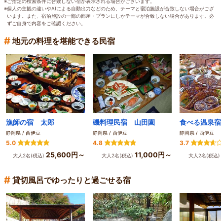
※ご指定の検索条件に合致しない宿が表示される場合がございます。
※個人の主観の違いやAIによる自動出力などのため、テーマと宿泊施設が合致しない場合がござ
います。また、宿泊施設の一部の部屋・プランにしかテーマが合致しない場合があります。必
ずご自身で内容をご確認ください。
#
地元の料理を堪能できる民宿
漁師の宿 太郎
磯料理民宿 山田園
食べる温泉宿
静岡県 / 西伊豆
静岡県 / 西伊豆
静岡県 / 西伊豆
5.0
4.8
3.7
25,600円～
11,000円～
大人2名(税込)
大人2名(税込)
大人2名(税込
#
貸切風呂でゆったりと過ごせる宿