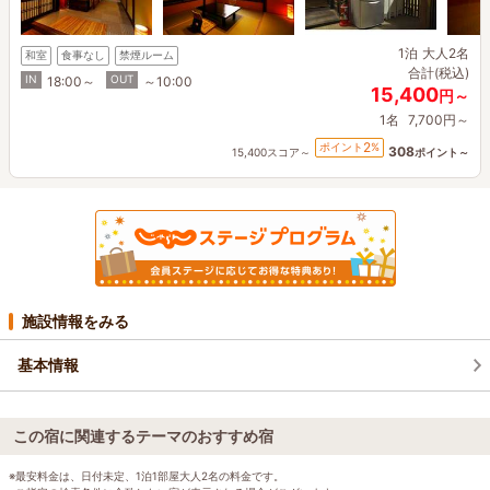
1泊
大人2名
和室
食事なし
禁煙ルーム
合計(税込)
IN
OUT
18:00～
～10:00
15,400
円～
1名
7,700円～
2
ポイント
%
308
15,400スコア～
ポイント～
施設情報をみる
基本情報
この宿に関連するテーマのおすすめ宿
※最安料金は、日付未定、1泊1部屋大人2名の料金です。