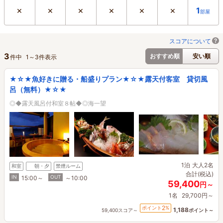
×
×
×
×
×
×
1
部屋
スコアについて
3
おすすめ順
安い順
件中
1
～
3
件表示
★☆★魚好きに贈る・船盛りプラン★☆★露天付客室 貸切風
呂（無料）★☆★
◎◆露天風呂付和室８帖◆◎海一望
1泊
大人2名
和室
朝・夕
禁煙ルーム
合計(税込)
IN
OUT
15:00～
～10:00
59,400
円～
1名
29,700円～
2
ポイント
%
1,188
59,400スコア～
ポイント～