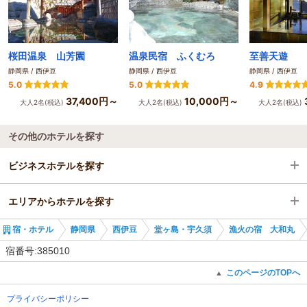
桜田温泉 山芳園
温泉民宿 ふくむろ
至善天遊
静岡県 / 西伊豆
静岡県 / 西伊豆
静岡県 / 西伊豆
5.0
5.0
4.9
37,400円～
10,000円～
大人2名(税込)
大人2名(税込)
大人2名(税込)
その他のホテルを探す
ビジネスホテルを探す
エリアからホテルを探す
静岡県
宿・ホテル
静岡県
西伊豆
堂ヶ島・宇久須
漁火の宿 大和丸
西伊豆
静岡県
宿番号:385010
堂ヶ島・宇久須
西伊豆
このページのTOPへ
▲
プライバシーポリシー