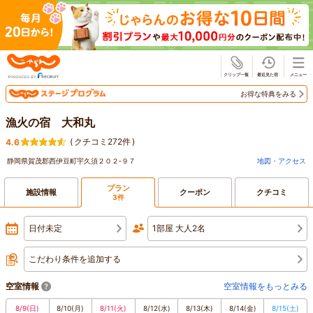
じゃらん
お得な特典をみる
漁火の宿 大和丸
(
クチコミ272件
)
4.6
静岡県賀茂郡西伊豆町宇久須２０２‐９７
地図・アクセス
プラン
施設情報
クーポン
クチコミ
3件
日付未定
1部屋 大人2名
こだわり条件を追加する
空室情報
空室情報をもっとみる
8/9
(日)
8/10
(月)
8/11
(火)
8/12
(水)
8/13
(木)
8/14
(金)
8/15
(土)