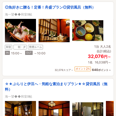
◎魚好きに贈る！定番！舟盛プラン◎貸切風呂（無料）
海一望◆◆和室8帖
1泊
大人2名
和室
朝・夕
禁煙ルーム
合計(税込)
IN
OUT
15:00～
～10:00
32,076
円～
1名
16,038円～
2
ポイント
%
640
32,076スコア～
ポイント～
☆★ぶらりと伊豆へ・気軽な素泊まりプラン★☆貸切風呂（無
料）
海一望◆◆和室8帖