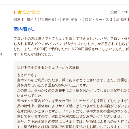
投稿日：202
1
部屋
1
風呂
1
料理(朝食)
-
料理(夕食)
-
接客・サービス
2
清潔感
室内着が…
フロントの方は親切でとてもよく対応して頂きました。ただ、フロント横
ち入れる室内ガウンがパツパツ（SSサイズ）なものしか用意されておらず
した。また、6,000円で予約したのに6,200円請求されてしまいました。
)
オイもなんか独特でした。
ビジネスホテルセンチュリーからの返信
もとピーさま
当ホテルをご利用いただき、誠にありがとうございます。また、貴重な
見をお寄せいただき重ねて御礼申し上げます。
この度は、せっかくのご滞在中にご不便をおかけしてしまい大変申し訳
いませんでした。
当ホテルの室内ガウンは男女兼用のフリーサイズを採用しておりますが
品の特性上、個体差によりサイズ感にばらつきが生じる場合がございま
在庫に限りがございますが、フロントにて、やや大きめの室内ガウンを
意しておりますので、次回ご利用の際はぜひお声がけくださいませ。
また、ご予約金額との差額につきましては、宿泊税によるものかと存じ
す。宿泊料金とは別に現地での直接お支払いをお願いしております。ご