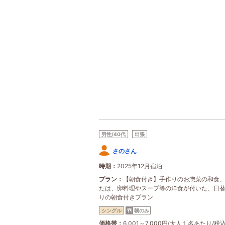
男性/40代
出張
さのさん
時期
2025年12月宿泊
プラン
【朝食付き】手作りのお惣菜の和食
たは、卵料理やスープ等の洋食が付いた、日
りの朝食付きプラン
シングル
朝のみ
価格帯
6,001～7,000円(大人１名あたり/税込