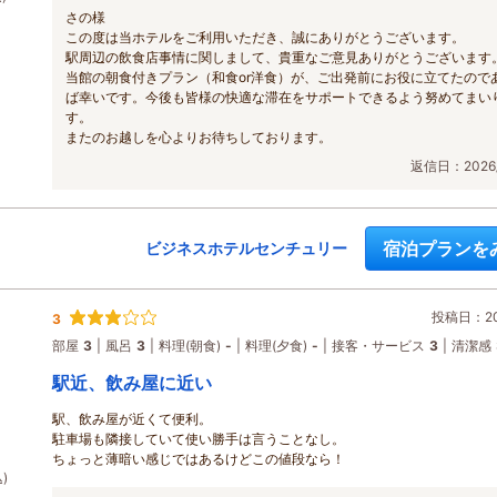
さの様
この度は当ホテルをご利用いただき、誠にありがとうございます。
駅周辺の飲食店事情に関しまして、貴重なご意見ありがとうございます
当館の朝食付きプラン（和食or洋食）が、ご出発前にお役に立てたので
ば幸いです。今後も皆様の快適な滞在をサポートできるよう努めてまい
す。
またのお越しを心よりお待ちしております。
返信日：2026/
宿泊プランを
ビジネスホテルセンチュリー
投稿日：202
3
部屋
3
風呂
3
料理(朝食)
-
料理(夕食)
-
接客・サービス
3
清潔感
駅近、飲み屋に近い
駅、飲み屋が近くて便利。
駐車場も隣接していて使い勝手は言うことなし。
ちょっと薄暗い感じではあるけどこの値段なら！
)