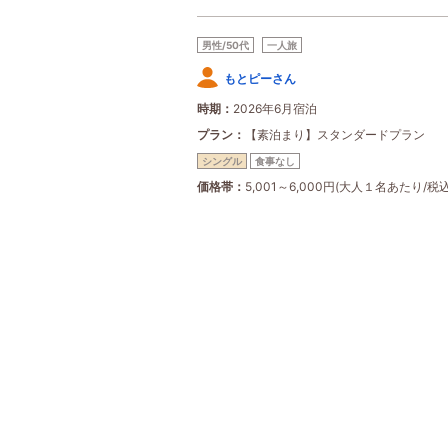
男性/50代
一人旅
もとピーさん
時期
2026年6月宿泊
プラン
【素泊まり】スタンダードプラン
シングル
食事なし
価格帯
5,001～6,000円(大人１名あたり/税込