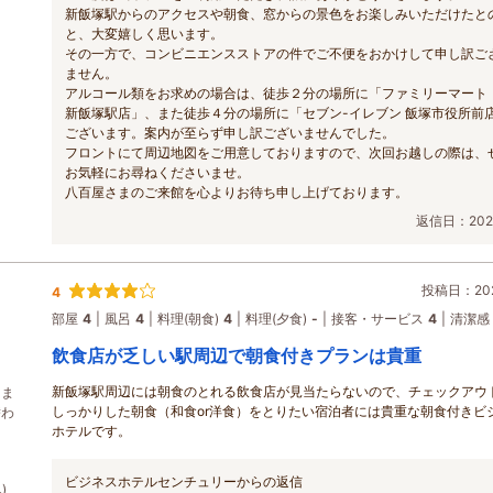
新飯塚駅からのアクセスや朝食、窓からの景色をお楽しみいただけたと
と、大変嬉しく思います。
その一方で、コンビニエンスストアの件でご不便をおかけして申し訳ご
ません。
アルコール類をお求めの場合は、徒歩２分の場所に「ファミリーマート 
新飯塚駅店」、また徒歩４分の場所に「セブン-イレブン 飯塚市役所前
ございます。案内が至らず申し訳ございませんでした。
フロントにて周辺地図をご用意しておりますので、次回お越しの際は、
お気軽にお尋ねくださいませ。
八百屋さまのご来館を心よりお待ち申し上げております。
返信日：2026
投稿日：202
4
部屋
4
風呂
4
料理(朝食)
4
料理(夕食)
-
接客・サービス
4
清潔感
飲食店が乏しい駅周辺で朝食付きプランは貴重
新飯塚駅周辺には朝食のとれる飲食店が見当たらないので、チェックアウ
、ま
しっかりした朝食（和食or洋食）をとりたい宿泊者には貴重な朝食付きビ
替わ
ホテルです。
ビジネスホテルセンチュリーからの返信
)