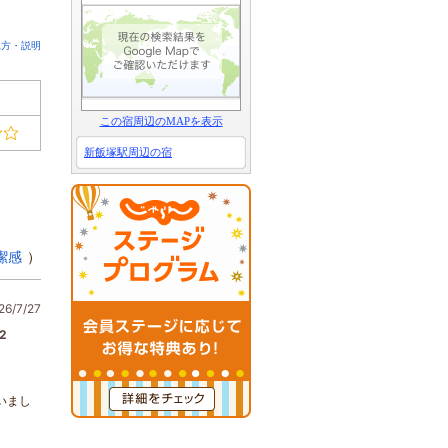
見方・説明
この宿周辺のMAPを表示
新飯塚駅周辺の宿
潔感
）
6/7/27
2
いまし