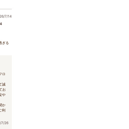
6/7/14
4
過ぎる
フロ
て誠
てお
錠や
聞か
ご利
7/26