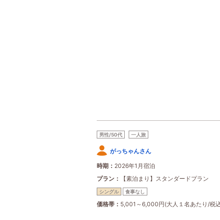
男性/50代
一人旅
がっちゃんさん
時期
2026年1月宿泊
プラン
【素泊まり】スタンダードプラン
シングル
食事なし
価格帯
5,001～6,000円(大人１名あたり/税込