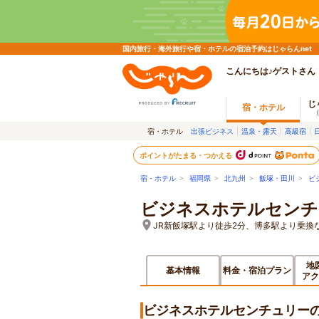
国内旅行・海外旅行や宿・ホテルの宿泊予約はじゃらんnet
こんにちは♪ゲストさん
じ
宿・ホテル
宿・ホテル
出張ビジネス
温泉・露天
高級宿
ポイントがたまる・つかえる
宿・ホテル
>
福岡県
>
北九州
>
飯塚・田川
>
ビ
ビジネスホテルセンチ
JR新飯塚駅より徒歩2分、博多駅より乗換な
地
基本情報
料金・宿泊プラン
アク
ビジネスホテルセンチュリー