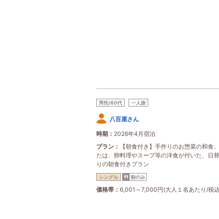
男性/60代
一人旅
八百屋さん
時期
2026年4月宿泊
プラン
【朝食付き】手作りのお惣菜の和食
たは、卵料理やスープ等の洋食が付いた、日
りの朝食付きプラン
シングル
朝のみ
価格帯
6,001～7,000円(大人１名あたり/税込