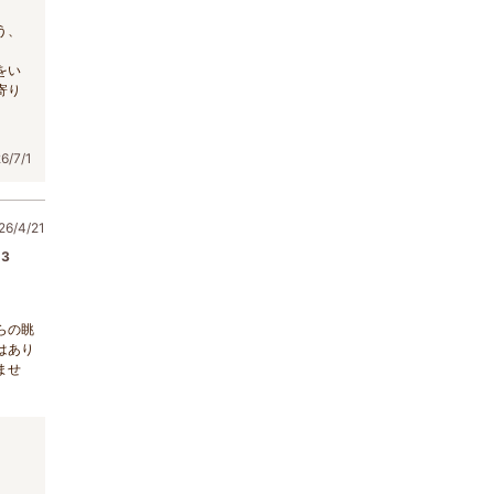
う、
をい
寄り
/7/1
6/4/21
3
らの眺
はあり
ませ