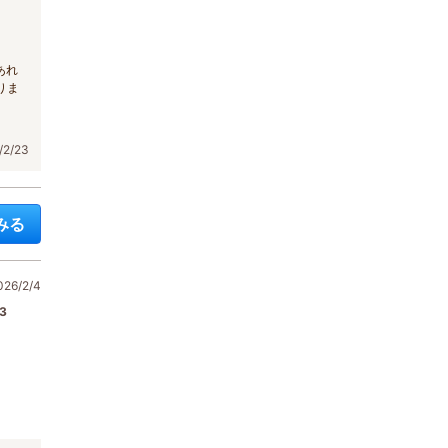
。
あれ
りま
2/23
みる
6/2/4
3