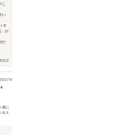
のこ
ざい
ＪＲ
店」が
ぜひ
/5/2
6/2/14
4
ト前に
ジネス