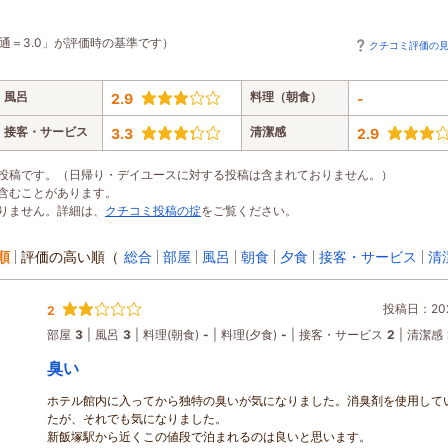
通＝3.0」が評価時の基準です）
クチコミ評価の
風呂
料理（朝食）
2.9
-
接客・サービス
清潔感
3.3
2.9
投稿です。（日帰り・デイユースに対する投稿は含まれておりません。）
含むことがあります。
りません。詳細は、
クチコミ投稿の掟
をご覧ください。
順
評価の高い順
（
総合
部屋
風呂
朝食
夕食
接客・サービス
清
投稿日：202
2
部屋
3
風呂
3
料理(朝食)
-
料理(夕食)
-
接客・サービス
2
清潔感
臭い
ホテル館内に入ってから独特の臭いが気になりました。消臭剤を使用して
たが、それでも気になりました。
新飯塚駅から近くこの値段で泊まれるのは良いと思います。