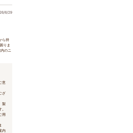
6/6/29
1
から持
困りま
館内のニ
ご意
ござ
、製
す。
ご用
ま
案内