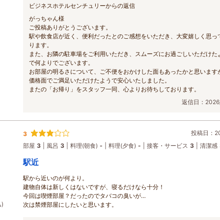
ビジネスホテルセンチュリーからの返信
がっちゃん様
ご投稿ありがとうございます。
駅や飲食店が近く、便利だったとのご感想をいただき、大変嬉しく思っ
ります。
また、お隣の駐車場をご利用いただき、スムーズにお過ごしいただけた
で何よりでございます。
お部屋の明るさについて、ご不便をおかけした面もあったかと思います
価格面でご満足いただけたようで安心いたしました。
またの「お帰り」をスタッフ一同、心よりお待ちしております。
返信日：2026/
投稿日：202
3
部屋
3
風呂
3
料理(朝食)
-
料理(夕食)
-
接客・サービス
3
清潔感
駅近
駅から近いのが何より。
建物自体は新しくはないですが、寝るだけなら十分！
今回は喫煙部屋？だったのでタバコの臭いが…
)
次は禁煙部屋にしたいと思います。