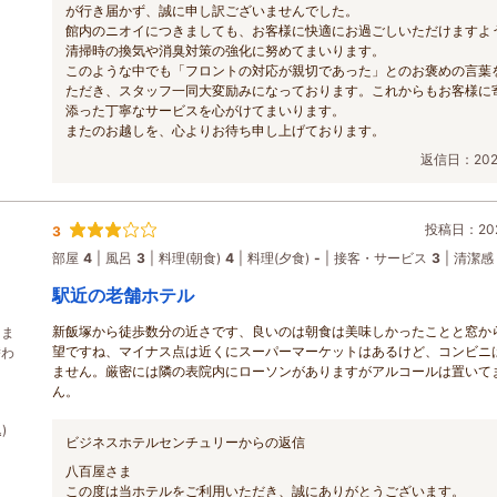
が行き届かず、誠に申し訳ございませんでした。
館内のニオイにつきましても、お客様に快適にお過ごしいただけますよ
清掃時の換気や消臭対策の強化に努めてまいります。
このような中でも「フロントの対応が親切であった」とのお褒めの言葉
ただき、スタッフ一同大変励みになっております。これからもお客様に
添った丁寧なサービスを心がけてまいります。
またのお越しを、心よりお待ち申し上げております。
返信日：2026
投稿日：202
3
部屋
4
風呂
3
料理(朝食)
4
料理(夕食)
-
接客・サービス
3
清潔感
駅近の老舗ホテル
新飯塚から徒歩数分の近さです、良いのは朝食は美味しかったことと窓か
、ま
望ですね、マイナス点は近くにスーパーマーケットはあるけど、コンビニ
替わ
ません。厳密には隣の表院内にローソンがありますがアルコールは置いて
ん。
)
ビジネスホテルセンチュリーからの返信
八百屋さま
この度は当ホテルをご利用いただき、誠にありがとうございます。