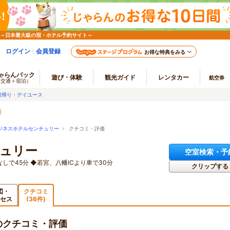
 ～日本最大級の宿・ホテル予約サイト～
ログイン
会員登録
お得な特典をみる
ゃらんパック
遊び・体験
観光ガイド
レンタカー
航空券
（交通＋宿泊）
日帰り・デイユース
ジネスホテルセンチュリー
> クチコミ・評価
ュリー
空室検索・予
しで45分 ◆若宮、八幡ICより車で30分
クリップする
図・
クチコミ
セス
(36件)
のクチコミ・評価