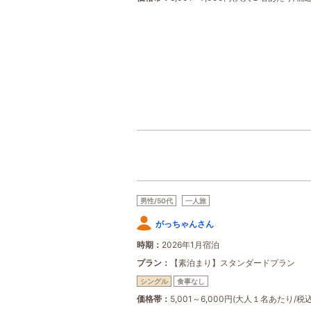
男性/50代
一人旅
がっちゃんさん
時期
2026年1月宿泊
プラン
【素泊まり】スタンダードプラン
シングル
食事なし
価格帯
5,001～6,000円(大人１名あたり/税込