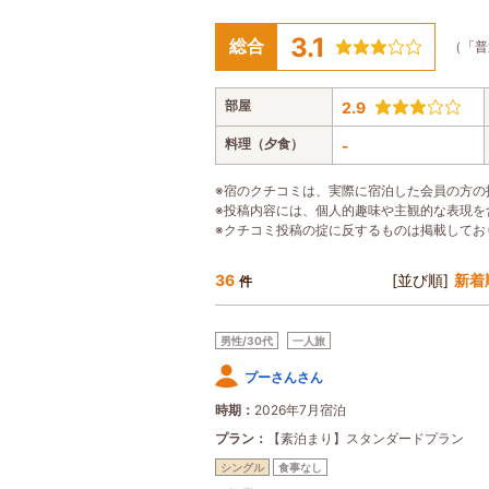
3.1
総合
（「普
部屋
2.9
料理（夕食）
-
※宿のクチコミは、実際に宿泊した会員の方の
※投稿内容には、個人的趣味や主観的な表現を
※クチコミ投稿の掟に反するものは掲載してお
36
[並び順]
新着
件
男性/30代
一人旅
プーさんさん
時期
2026年7月宿泊
プラン
【素泊まり】スタンダードプラン
シングル
食事なし