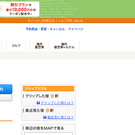
サイトのご利用方法
ヘルプ/問い合わせ
予約照会・変更・キャンセル
マイページ
海外
海外
ゴルフ
航空券
航空券+ホテル
約
0
クリップした宿とは？
0
最近見た宿とは？