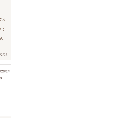
てお
よう
が、
2/23
6/2/4
3