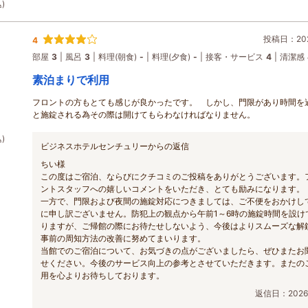
)
投稿日：202
4
部屋
3
風呂
3
料理(朝食)
-
料理(夕食)
-
接客・サービス
4
清潔感
素泊まりで利用
フロントの方もとても感じが良かったです。 しかし、門限があり時間を
と施錠される為その際は開けてもらわなければなりません。
)
ビジネスホテルセンチュリーからの返信
ちい様
この度はご宿泊、ならびにクチコミのご投稿をありがとうございます。
ントスタッフへの嬉しいコメントをいただき、とても励みになります。
一方で、門限および夜間の施錠対応につきましては、ご不便をおかけし
に申し訳ございません。防犯上の観点から午前1～6時の施錠時間を設け
りますが、ご帰館の際にお待たせしないよう、今後はよりスムーズな解
事前の周知方法の改善に努めてまいります。
当館でのご宿泊について、お気づきの点がございましたら、ぜひまたお
せください。今後のサービス向上の参考とさせていただきます。またの
用を心よりお待ちしております。
返信日：2026/