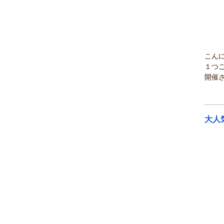
こん
１つ
開催さ
大人