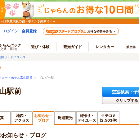
 ～日本最大級の宿・ホテル予約サイト～
ログイン
会員登録
お得な特典をみる
ゃらんパック
遊び・体験
観光ガイド
レンタカー
航空券
（交通＋宿泊）
日帰り・デイユース
フォートホテル富山駅前
> ブログ一覧
山駅前
空室検索・予
クリップする
地図・
お知らせ・
日帰り・
クチコミ
真
周辺観光
アクセス
ブログ
デイユース
(2,503件)
のお知らせ・ブログ