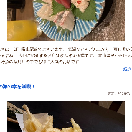
にちは！CFH富山駅前でございます。 気温がどんどん上がり、蒸し暑い
いますね。 今回ご紹介するお店はぎんぎょ伍式です。 富山県民から絶大
吟魚の系列店の中でも特に人気のお店です...
続き
の海の幸を満喫！
更新 : 2026/7/1