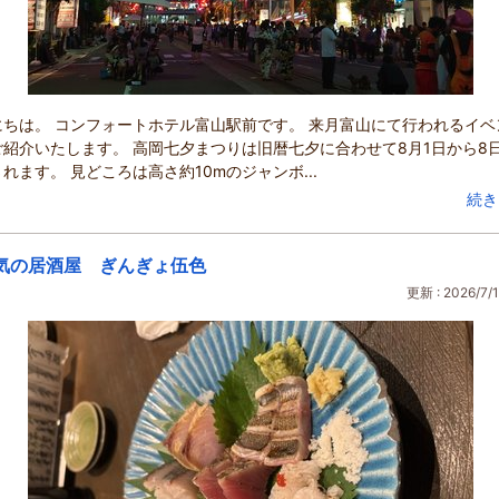
にちは。 コンフォートホテル富山駅前です。 来月富山にて行われるイベ
ご紹介いたします。 高岡七夕まつりは旧暦七夕に合わせて8月1日から8
れます。 見どころは高さ約10mのジャンボ...
続き
気の居酒屋 ぎんぎょ伍色
更新 : 2026/7/1