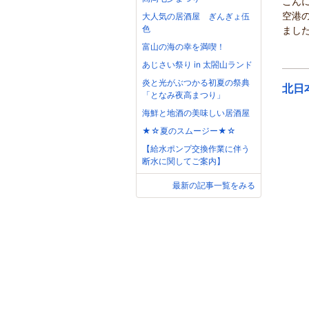
こん
空港
大人気の居酒屋 ぎんぎょ伍
色
ました
富山の海の幸を満喫！
あじさい祭り in 太閤山ランド
炎と光がぶつかる初夏の祭典
北日
「となみ夜高まつり」
海鮮と地酒の美味しい居酒屋
★☆夏のスムージー★☆
【給水ポンプ交換作業に伴う
断水に関してご案内】
最新の記事一覧をみる