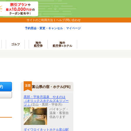
サイトのご利用方法
ヘルプ/問い合わせ
予約照会・変更・キャンセル
マイページ
海外
海外
ゴルフ
航空券
航空券+ホテル
約
富山県の宿・ホテル[PR]
黒部・宇奈月温泉 やまのは
（オリックスホテルズ＆リゾー
ツ ）
(立山・黒部・宇奈月)
バイキング・
温泉・客室自
信あります
ダイワロイネットホテル富山駅