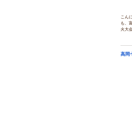
こん
も、
火大会
高岡