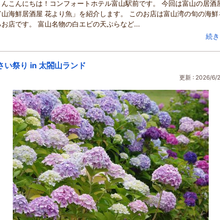
さんこんにちは！コンフォートホテル富山駅前です。 今回は富山の居酒
富山海鮮居酒屋 花より魚」を紹介します。 このお店は富山湾の旬の海鮮
お店です。 富山名物の白エビの天ぷらなど...
続き
さい祭り in 太閤山ランド
更新 : 2026/6/2