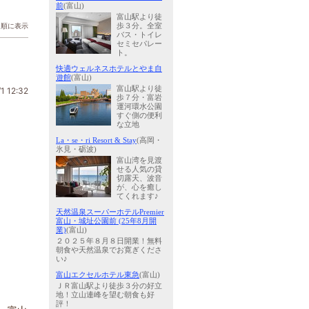
前
(富山)
富山駅より徒
日順に表示
歩３分。全室
バス・トイレ
セミセパレー
ト。
快適ウェルネスホテルとやま自
遊館
(富山)
富山駅より徒
1 12:32
歩７分・富岩
運河環水公園
すぐ側の便利
な立地
La・se・ri Resort & Stay
(高岡・
氷見・砺波)
富山湾を見渡
せる人気の貸
切露天、波音
が、心を癒し
てくれます♪
天然温泉スーパーホテルPremier
富山・城址公園前 (25年8月開
業)
(富山)
２０２５年８月８日開業！無料
朝食や天然温泉でお寛ぎくださ
い♪
富山エクセルホテル東急
(富山)
ＪＲ富山駅より徒歩３分の好立
地！立山連峰を望む朝食も好
評！