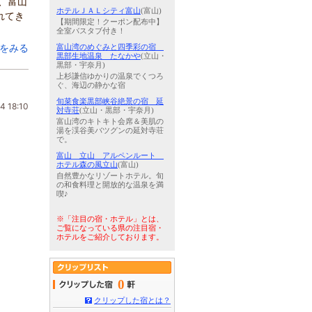
、富山
ホテルＪＡＬシティ富山
(富山)
れてき
【期間限定！クーポン配布中】
全室バスタブ付き！
をみる
富山湾のめぐみと四季彩の宿
黒部生地温泉 たなかや
(立山・
黒部・宇奈月)
上杉謙信ゆかりの温泉でくつろ
ぐ、海辺の静かな宿
旬菜食楽黒部峡谷絶景の宿 延
4 18:10
対寺荘
(立山・黒部・宇奈月)
富山湾のキトキト会席＆美肌の
湯を渓谷美バツグンの延対寺荘
で。
富山 立山 アルペンルート
ホテル森の風立山
(富山)
自然豊かなリゾートホテル。旬
の和食料理と開放的な温泉を満
喫♪
※「注目の宿・ホテル」とは、
ご覧になっている県の注目宿・
ホテルをご紹介しております。
0
クリップした宿とは？