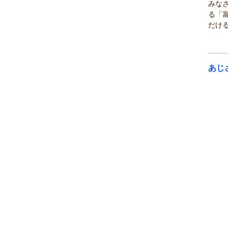
みな
る「
だける
あじ