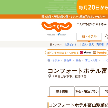
国内旅行・海外旅行や宿・ホテルの宿泊予約はじゃらんnet
こんにちは♪ゲストさん
じ
宿・ホテル
宿・ホテル
出張ビジネス
温泉・露天
高級宿
ポイントがたまる・つかえる
宿・ホテル
>
富山県
>
富山
>
富山・八尾
>
コン
コンフォートホテル富
ＪＲ富山駅下車、徒歩３分
基本情報
料金・宿泊プラン
写
コンフォートホテル富山駅前