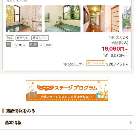
おまかせ和室
1泊
大人2名
和室
食事なし
禁煙ルーム
合計(税込)
IN
OUT
15:00～
～10:00
16,060
円～
1名
8,030円～
2
ポイント
%
320
16,060スコア～
ポイント～
施設情報をみる
基本情報