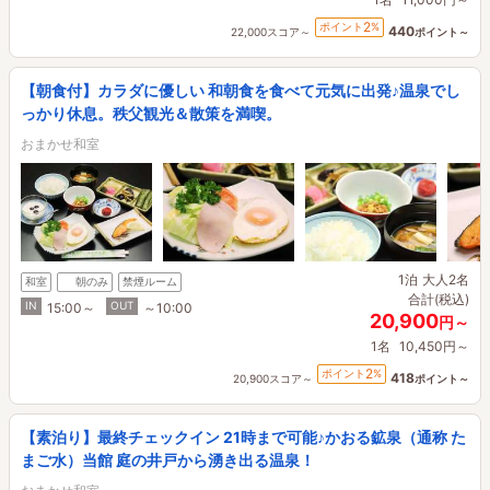
2
ポイント
%
440
22,000スコア～
ポイント～
【朝食付】カラダに優しい 和朝食を食べて元気に出発♪温泉でし
っかり休息。秩父観光＆散策を満喫。
おまかせ和室
1泊
大人2名
和室
朝のみ
禁煙ルーム
合計(税込)
IN
OUT
15:00～
～10:00
20,900
円～
1名
10,450円～
2
ポイント
%
418
20,900スコア～
ポイント～
【素泊り】最終チェックイン 21時まで可能♪かおる鉱泉（通称 た
まご水）当館 庭の井戸から湧き出る温泉！