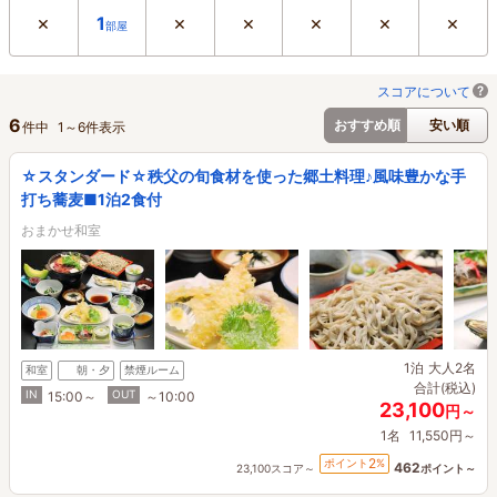
×
×
×
×
×
×
1
部屋
スコアについて
6
おすすめ順
安い順
件中
1
～
6
件表示
☆スタンダード☆秩父の旬食材を使った郷土料理♪風味豊かな手
打ち蕎麦■1泊2食付
おまかせ和室
1泊
大人2名
和室
朝・夕
禁煙ルーム
合計(税込)
IN
OUT
15:00～
～10:00
23,100
円～
1名
11,550円～
2
ポイント
%
462
23,100スコア～
ポイント～