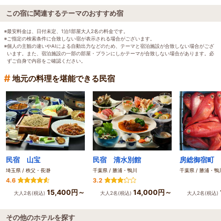
この宿に関連するテーマのおすすめ宿
※最安料金は、日付未定、1泊1部屋大人2名の料金です。
※ご指定の検索条件に合致しない宿が表示される場合がございます。
※個人の主観の違いやAIによる自動出力などのため、テーマと宿泊施設が合致しない場合がござ
います。また、宿泊施設の一部の部屋・プランにしかテーマが合致しない場合があります。必
ずご自身で内容をご確認ください。
#
地元の料理を堪能できる民宿
民宿 山宝
民宿 清水別館
埼玉県 / 秩父・長瀞
千葉県 / 勝浦・鴨川
千葉県 / 勝浦・鴨
4.6
3.2
15,400円～
14,000円～
大人2名(税込)
大人2名(税込)
大人2名(税込)
その他のホテルを探す