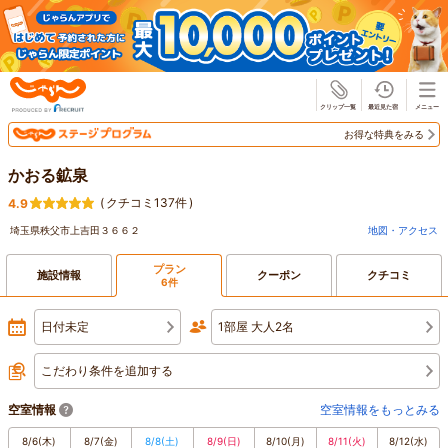
じゃらん
お得な特典をみる
かおる鉱泉
(
クチコミ137件
)
4.9
埼玉県秩父市上吉田３６６２
地図・アクセス
プラン
施設情報
クーポン
クチコミ
6件
日付未定
1部屋 大人2名
こだわり条件を追加する
空室情報
空室情報をもっとみる
8/6
(木)
8/7
(金)
8/8
(土)
8/9
(日)
8/10
(月)
8/11
(火)
8/12
(水)