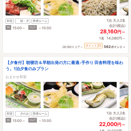
1泊
大人2名
和室
朝・夕
禁煙ルーム
合計(税込)
IN
OUT
15:00～
～10:00
28,160
円～
1名
14,080円～
2
ポイント
%
562
28,160スコア～
ポイント～
【夕食付】朝寝坊＆早朝出発の方に最適♪手作り 田舎料理を味わ
う。1泊夕食のみプラン
おまかせ和室
1泊
大人2名
和室
夕のみ
禁煙ルーム
合計(税込)
IN
OUT
15:00～
～10:00
22,000
円～
1名
11,000円～