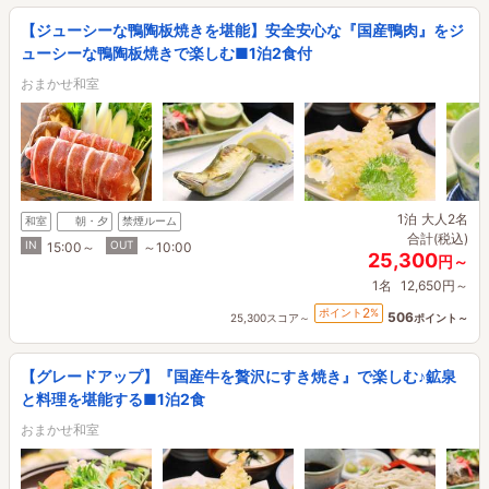
【ジューシーな鴨陶板焼きを堪能】安全安心な『国産鴨肉』をジ
ューシーな鴨陶板焼きで楽しむ■1泊2食付
おまかせ和室
1泊
大人2名
和室
朝・夕
禁煙ルーム
合計(税込)
IN
OUT
15:00～
～10:00
25,300
円～
1名
12,650円～
2
ポイント
%
506
25,300スコア～
ポイント～
【グレードアップ】『国産牛を贅沢にすき焼き』で楽しむ♪鉱泉
と料理を堪能する■1泊2食
おまかせ和室