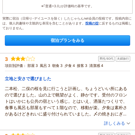
※｢普通=3.0｣が評価時の基準です。
実際に宿泊（日帰り･デイユースを除く）したじゃらんnet会員の投稿です。投稿内容に
は、個人的趣味や主観的な表現を含むことがあります。
投稿の掟
に反するものは掲載し
ておりません。
宿泊プランをみる
3
男性/60代
夫婦旅行
項目別評価：
部屋 3
風呂 3
朝食 3
夕食 4
接客 3
清潔感 4
立地と安さで選びました
二本松、二俣の桜を見に行こうと計画し、ちょうどいい所にある
ので選びました。山の上で眺望がよく、静かです。受付のフロン
トはいかにも公共の宿という感じ。とはいえ、洒落たつくりで、
食事も風呂も部屋もすべて１階なので、移動が楽。夕食は素朴さ
があるけどきれいに盛り付けられていました。〆の焼きおにぎり
のお茶漬けはとても良かったです。お風呂は小さめですが宿の収
（投稿日：2026/05/24）
詳しくみる
容人数からすれば無駄のない大きさと言えるでしょう。バリアフ
宿泊時期：
2026年04月宿泊 (夫婦旅行)
リーなのは良いのですが、部屋のトイレのドアの開け閉めに少し