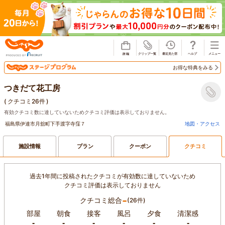
じゃらん
お得な特典をみる
つきだて花工房
(
クチコミ26件
)
有効クチコミ数に達していないためクチコミ評価は表示しておりません。
福島県伊達市月舘町下手渡字寺窪７
地図・アクセス
施設情報
プラン
クーポン
クチコミ
過去1年間に投稿されたクチコミが有効数に達していないため
クチコミ評価は表示しておりません
-
クチコミ総合
(26件)
部屋
朝食
接客
風呂
夕食
清潔感
-
-
-
-
-
-