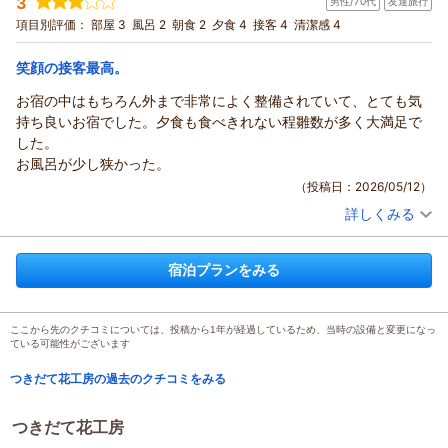
3
男性/70代
友達旅行
投稿者：
ひーちゃんさん
(男性/60代)
難儀するのと、ベッドが小さめなこと、部屋のカーテンを開ける
宿泊プラン：
【百合コース】ふくしまエゴマ豚ステーキをプラス/2 食付
項目別評価：
部屋 3
風呂 2
朝食 2
夕食 4
接客 4
清潔感 4
と駐車場へ行く道路から丸見えなこと、が難点かな。でも解放的
トリプル
朝・夕
な感じで、のんびり読書したらいいのかな、なんて思いました。
宿泊価格帯：
13,001～14,000円(大人一人あたり/税込)
笑顔の接客最高。
お宿の中はもちろん外まで非常によく整備されていて、とても気
持ち良いお宿でした。夕食も食べきれない程雛数が多く大満足で
した。
お風呂が少し狭かった。
（投稿日：2026/05/12）
詳しくみる
宿泊時期：
2026年05月宿泊 (友達旅行)
投稿者：
よっちゃんさん
(男性/70代)
宿泊プラン：
【花コース】ブランド牛福島牛ステーキと旬の味覚で贅沢に！
宿泊プランをみる
！/2 食付
和室
朝・夕
宿泊価格帯：
14,001～15,000円(大人一人あたり/税込)
ここから先のクチコミについては、投稿から1年が経過しているため、当時の設備と変更になっ
ている可能性がございます
つきだて花工房の過去のクチコミをみる
つきだて花工房