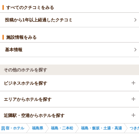
すべてのクチコミをみる
投稿から1年以上経過したクチコミ
施設情報をみる
基本情報
その他のホテルを探す
ビジネスホテルを探す
エリアからホテルを探す
福島県
近隣駅・空港からホテルを探す
福島・二本松
福島県
宿・ホテル
福島県
福島・二本松
福島・飯坂・土湯・高湯
つき
福島・飯坂・土湯・高湯
福島・二本松
福島学院前駅