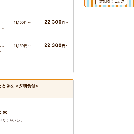
22,300
11,150円～
円～
ト～
ア～
22,300
11,150円～
円～
ト～
ア～
とときを＜夕朝食付＞
0:00
がりください。