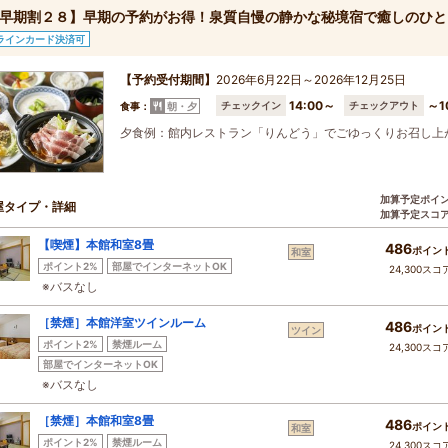
早期割２８】早期の予約がお得！泉質自慢の静かな秘境宿で癒しのひと
ラインカード決済可
【予約受付期間】
2026年6月22日～2026年12月25日
14:00～
～1
チェックイン
チェックアウト
食事：
朝・夕
夕食例：館内レストラン「りんどう」でごゆっくりお召し上
加算予定ポイ
屋タイプ・詳細
加算予定スコ
【喫煙】本館和室8畳
486
ポイン
和室
ポイント2%
部屋でインターネットOK
24,300スコ
※バスなし
［禁煙］本館洋室ツインルーム
486
ポイン
ツイン
ポイント2%
禁煙ルーム
24,300スコ
部屋でインターネットOK
※バスなし
［禁煙］本館和室8畳
486
ポイン
和室
ポイント2%
禁煙ルーム
24,300スコ