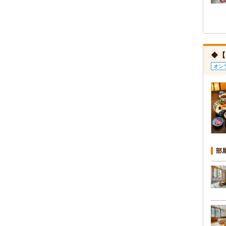
◆【
オン
部