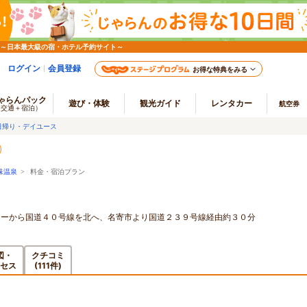
 ～日本最大級の宿・ホテル予約サイト～
ログイン
会員登録
お得な特典をみる
ゃらんパック
遊び・体験
観光ガイド
レンタカー
航空券
（交通＋宿泊）
日帰り・デイユース
味温泉
> 料金・宿泊プラン
ターから国道４０号線を北へ、名寄市より国道２３９号線経由約３０分
図・
クチコミ
セス
(111件)