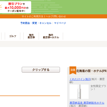
サイトのご利用方法
ヘルプ/問い合わせ
予約照会・変更・キャンセル
マイページ
海外
海外
ゴルフ
航空券
航空券+ホテル
クリップする
北海道の宿・ホテル[PR
くれたけイン旭川
(旭川・層雲
峡)
女性限定プラ
ン！
層雲峡温泉 層雲峡観光ホテル
(旭川・層雲峡)