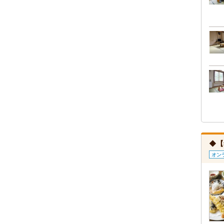
◆【
オン