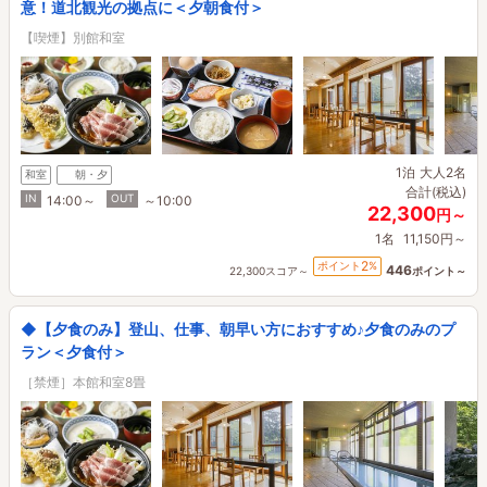
意！道北観光の拠点に＜夕朝食付＞
【喫煙】別館和室
1泊
大人2名
和室
朝・夕
合計(税込)
IN
OUT
14:00～
～10:00
22,300
円～
1名
11,150円～
2
ポイント
%
446
22,300スコア～
ポイント～
◆【夕食のみ】登山、仕事、朝早い方におすすめ♪夕食のみのプ
ラン＜夕食付＞
［禁煙］本館和室8畳