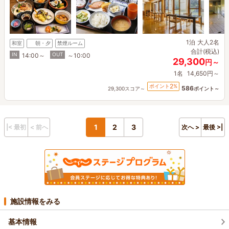
1泊
大人2名
和室
朝・夕
禁煙ルーム
合計(税込)
IN
OUT
14:00～
～10:00
29,300
円～
1名
14,650円～
2
ポイント
%
586
29,300スコア～
ポイント～
1
2
3
|< 最初
< 前へ
次へ >
最後 >|
施設情報をみる
基本情報