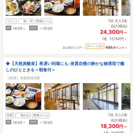
1泊
大人2名
ツイン
朝・夕
禁煙ルーム
合計(税込)
IN
OUT
14:00～
～10:00
24,300
円～
1名
12,150円～
2
ポイント
%
486
24,300スコア～
ポイント～
◆【天然炭酸泉】夜遅い到着にも♪泉質自慢の静かな秘境宿で癒
しのひとときを＜朝食付＞
［禁煙］本館和室8畳
1泊
大人2名
和室
朝のみ
禁煙ルーム
合計(税込)
IN
OUT
14:00～
～10:00
18,300
円～
1名
9,150円～