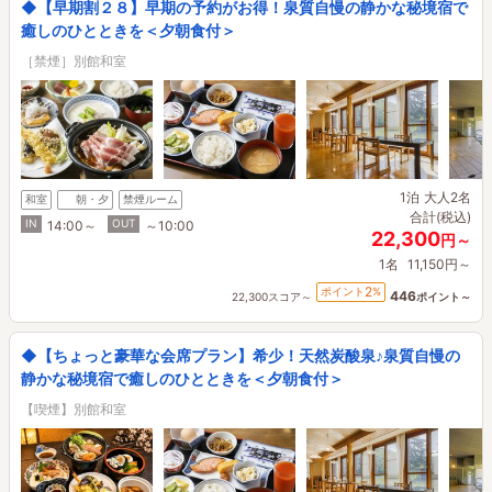
◆【早期割２８】早期の予約がお得！泉質自慢の静かな秘境宿で
癒しのひとときを＜夕朝食付＞
［禁煙］別館和室
1泊
大人2名
和室
朝・夕
禁煙ルーム
合計(税込)
IN
OUT
14:00～
～10:00
22,300
円～
1名
11,150円～
2
ポイント
%
446
22,300スコア～
ポイント～
◆【ちょっと豪華な会席プラン】希少！天然炭酸泉♪泉質自慢の
静かな秘境宿で癒しのひとときを＜夕朝食付＞
【喫煙】別館和室