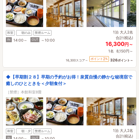
1泊
大人2名
和室
朝のみ
禁煙ルーム
合計(税込)
IN
OUT
14:00～
～10:00
16,300
円～
1名
8,150円～
2
ポイント
%
326
16,300スコア～
ポイント～
◆【早期割２８】早期の予約がお得！泉質自慢の静かな秘境宿で
癒しのひとときを＜夕朝食付＞
［禁煙］本館和室8畳
1泊
大人2名
和室
朝・夕
禁煙ルーム
合計(税込)
IN
OUT
14:00～
～10:00