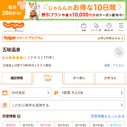
じゃらん
お得な特典をみる
五味温泉
(
クチコミ111件
)
4.2
北海道上川郡下川町班渓２８９３番地
地図・アクセス
プラン
施設情報
クーポン
クチコミ
50件
日付未定
1部屋 大人2名
こだわり条件を追加する
空室情報
空室情報をもっとみる
8/9
(日)
8/10
(月)
8/11
(火)
8/12
(水)
8/13
(木)
8/14
(金)
8/15
(土)