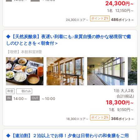
24,300
円～
1名
12,150円～
2
ポイント
%
486
24,300スコア～
ポイント～
◆【天然炭酸泉】夜遅い到着にも♪泉質自慢の静かな秘境宿で癒
しのひとときを＜朝食付＞
【喫煙】本館和室8畳
1泊
大人2名
和室
朝のみ
合計(税込)
IN
OUT
14:00～
～10:00
18,300
円～
1名
9,150円～
2
ポイント
%
366
18,300スコア～
ポイント～
◆【連泊割】２泊以上でお得！夕食は日替わりの和食膳をご用