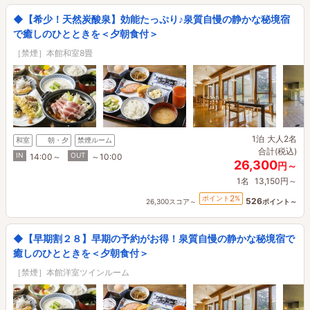
◆【希少！天然炭酸泉】効能たっぷり♪泉質自慢の静かな秘境宿
で癒しのひとときを＜夕朝食付＞
［禁煙］本館和室8畳
1泊
大人2名
和室
朝・夕
禁煙ルーム
合計(税込)
IN
OUT
14:00～
～10:00
26,300
円～
1名
13,150円～
2
ポイント
%
526
26,300スコア～
ポイント～
◆【早期割２８】早期の予約がお得！泉質自慢の静かな秘境宿で
癒しのひとときを＜夕朝食付＞
［禁煙］本館洋室ツインルーム