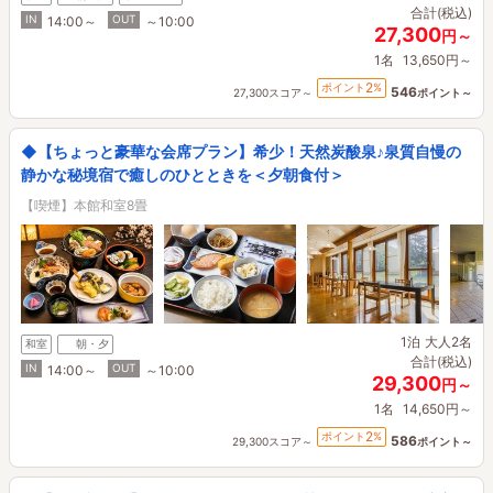
合計(税込)
IN
OUT
14:00～
～10:00
27,300
円～
1名
13,650円～
2
ポイント
%
546
27,300スコア～
ポイント～
◆【ちょっと豪華な会席プラン】希少！天然炭酸泉♪泉質自慢の
静かな秘境宿で癒しのひとときを＜夕朝食付＞
【喫煙】本館和室8畳
1泊
大人2名
和室
朝・夕
合計(税込)
IN
OUT
14:00～
～10:00
29,300
円～
1名
14,650円～
2
ポイント
%
586
29,300スコア～
ポイント～