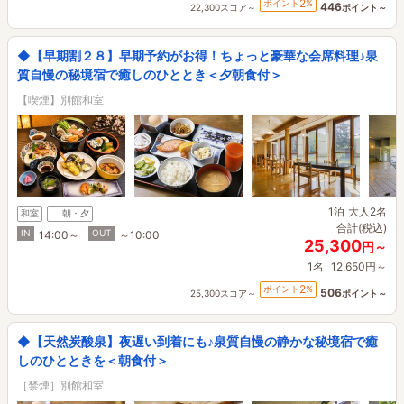
2
ポイント
%
446
22,300スコア～
ポイント～
◆【早期割２８】早期予約がお得！ちょっと豪華な会席料理♪泉
質自慢の秘境宿で癒しのひととき＜夕朝食付＞
【喫煙】別館和室
1泊
大人2名
和室
朝・夕
合計(税込)
IN
OUT
14:00～
～10:00
25,300
円～
1名
12,650円～
2
ポイント
%
506
25,300スコア～
ポイント～
◆【天然炭酸泉】夜遅い到着にも♪泉質自慢の静かな秘境宿で癒
しのひとときを＜朝食付＞
［禁煙］別館和室