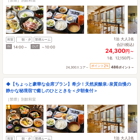
［禁煙］別館和室
1泊
大人2名
和室
朝・夕
禁煙ルーム
合計(税込)
IN
OUT
14:00～
～10:00
24,300
円～
1名
12,150円～
2
ポイント
%
486
24,300スコア～
ポイント～
◆【ちょっと豪華な会席プラン】希少！天然炭酸泉♪泉質自慢の
静かな秘境宿で癒しのひとときを＜夕朝食付＞
［禁煙］別館和室
1泊
大人2名
和室
朝・夕
禁煙ルーム