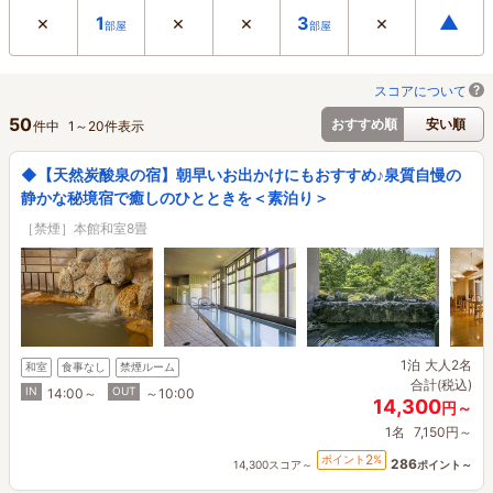
×
×
×
×
▲
1
3
部屋
部屋
スコアについて
50
おすすめ順
安い順
件中
1
～
20
件表示
◆【天然炭酸泉の宿】朝早いお出かけにもおすすめ♪泉質自慢の
静かな秘境宿で癒しのひとときを＜素泊り＞
［禁煙］本館和室8畳
1泊
大人2名
和室
食事なし
禁煙ルーム
合計(税込)
IN
OUT
14:00～
～10:00
14,300
円～
1名
7,150円～
2
ポイント
%
286
14,300スコア～
ポイント～