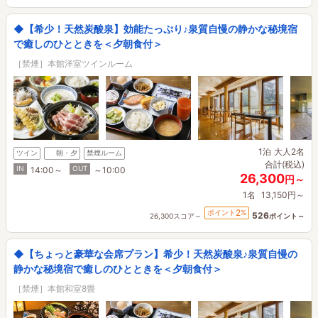
◆【希少！天然炭酸泉】効能たっぷり♪泉質自慢の静かな秘境宿
で癒しのひとときを＜夕朝食付＞
［禁煙］本館洋室ツインルーム
1泊
大人2名
ツイン
朝・夕
禁煙ルーム
合計(税込)
IN
OUT
14:00～
～10:00
26,300
円～
1名
13,150円～
2
ポイント
%
526
26,300スコア～
ポイント～
◆【ちょっと豪華な会席プラン】希少！天然炭酸泉♪泉質自慢の
静かな秘境宿で癒しのひとときを＜夕朝食付＞
［禁煙］本館和室8畳