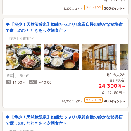
2
ポイント
%
366
18,300スコア～
ポイント～
◆【希少！天然炭酸泉】効能たっぷり♪泉質自慢の静かな秘境宿
で癒しのひとときを＜夕朝食付＞
【喫煙】別館和室
1泊
大人2名
和室
朝・夕
合計(税込)
IN
OUT
14:00～
～10:00
24,300
円～
1名
12,150円～
2
ポイント
%
486
24,300スコア～
ポイント～
◆【希少！天然炭酸泉】効能たっぷり♪泉質自慢の静かな秘境宿
で癒しのひとときを＜夕朝食付＞