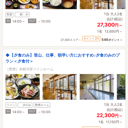
1泊
大人2名
和室
朝・夕
合計(税込)
IN
OUT
14:00～
～10:00
27,300
円～
1名
13,650円～
2
ポイント
%
546
27,300スコア～
ポイント～
◆【夕食のみ】登山、仕事、朝早い方におすすめ♪夕食のみのプ
ラン＜夕食付＞
［禁煙］本館洋室ツインルーム
1泊
大人2名
ツイン
夕のみ
禁煙ルーム
合計(税込)
IN
OUT
14:00～
～10:00
22,300
円～
1名
11,150円～