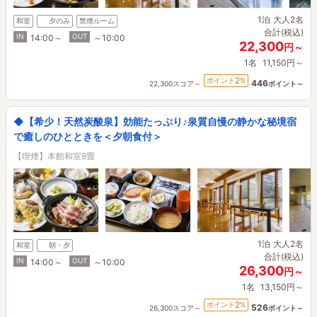
1泊
大人2名
和室
夕のみ
禁煙ルーム
合計(税込)
IN
OUT
14:00～
～10:00
22,300
円～
1名
11,150円～
2
ポイント
%
446
22,300スコア～
ポイント～
◆【希少！天然炭酸泉】効能たっぷり♪泉質自慢の静かな秘境宿
で癒しのひとときを＜夕朝食付＞
【喫煙】本館和室8畳
1泊
大人2名
和室
朝・夕
合計(税込)
IN
OUT
14:00～
～10:00
26,300
円～
1名
13,150円～
2
ポイント
%
526
26,300スコア～
ポイント～