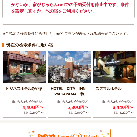
がないか、宿がじゃらんnetでの予約受付を停止中です。条件
を設定し直すか、他の宿をご利用ください。
※ご指定の検索条件に合致しない宿やプランが表示される場合がございます。
現在の検索条件に近い宿
ビジネスホテルみやま
HOTEL CITY INN
スズマルホテル
WAKAYAMA 和歌
山駅前
1泊 大人2名
合計(税込)
1泊 大人2名
合計(税込)
1泊 大人2名
合計(税込)
4,400円〜
5,800円〜
6,440円〜
1名 2,200円〜
1名 2,900円〜
1名 3,220円〜