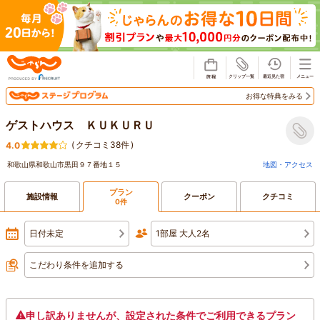
じゃらん
お得な特典をみる
ゲストハウス ＫＵＫＵＲＵ
(
クチコミ38件
)
4.0
和歌山県和歌山市黒田９７番地１５
地図・アクセス
プラン
施設情報
クーポン
クチコミ
0件
日付未定
1部屋 大人2名
こだわり条件を追加する
申し訳ありませんが、設定された条件でご利用できるプラン