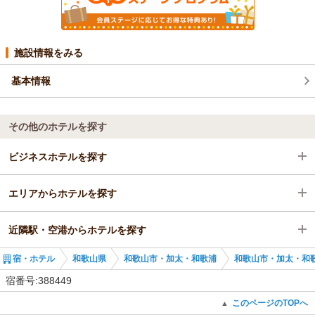
施設情報をみる
基本情報
その他のホテルを探す
ビジネスホテルを探す
エリアからホテルを探す
和歌山県
近隣駅・空港からホテルを探す
和歌山市・加太・和歌浦
和歌山県
宿・ホテル
和歌山県
和歌山市・加太・和歌浦
和歌山市・加太・和
和歌山駅
和歌山市・加太・和歌浦
和歌山駅
宿番号:388449
和歌山駅
紀伊中ノ島駅
このページのTOPへ
▲