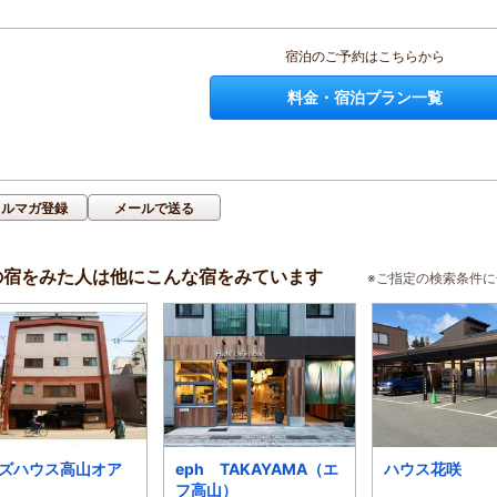
宿泊のご予約はこちらから
料金・宿泊プラン一覧
メルマガ登録
メールで送る
の宿をみた人は他にこんな宿をみています
※ご指定の検索条件
ズハウス高山オア
eph TAKAYAMA（エ
ハウス花咲
フ高山）