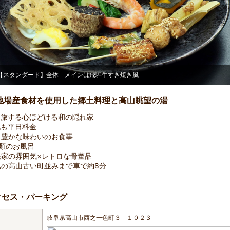
【スタンダード】全体 メインは飛騨牛すき焼き風
地場産食材を使用した郷土料理と高山眺望の湯
を旅する心ほどける和の隠れ家
祝も平日料金
り豊かな味わいのお食事
類のお風呂
民家の雰囲気×レトロな骨董品
気の高山古い町並みまで車で約8分
クセス・パーキング
岐阜県高山市西之一色町３－１０２３