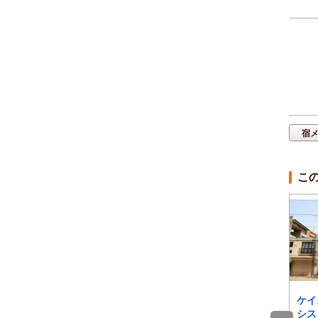
宿
こ
民宿桑谷屋
おやど螢
ケイ
シス