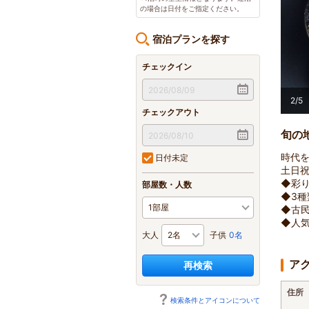
の場合は日付をご指定ください。
宿泊プランを探す
チェックイン
2
/
5
チェックアウト
旬の
時代
日付未定
土日
◆彩
部屋数・人数
◆3種
◆古
◆人
大人
子供
0名
ア
再検索
住所
検索条件とアイコンについて