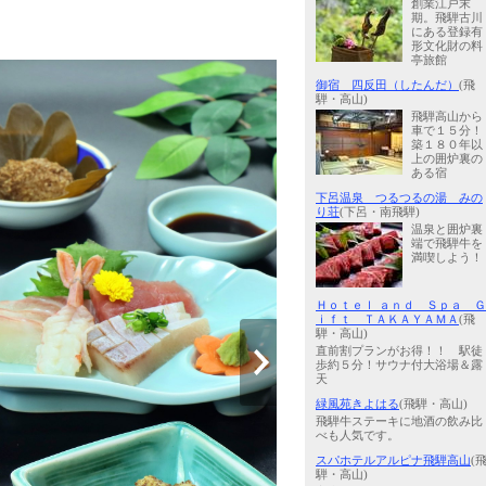
創業江戸末
期。飛騨古川
にある登録有
形文化財の料
亭旅館
御宿 四反田（したんだ）
(飛
騨・高山)
飛騨高山から
車で１５分！
築１８０年以
上の囲炉裏の
ある宿
下呂温泉 つるつるの湯 みの
り荘
(下呂・南飛騨)
温泉と囲炉裏
端で飛騨牛を
満喫しよう！
Ｈｏｔｅｌ ａｎｄ Ｓｐａ Ｇ
ｉｆｔ ＴＡＫＡＹＡＭＡ
(飛
騨・高山)
直前割プランがお得！！ 駅徒
歩約５分！サウナ付大浴場＆露
天
緑風苑きよはる
(飛騨・高山)
飛騨牛ステーキに地酒の飲み比
べも人気です。
スパホテルアルピナ飛騨高山
(
騨・高山)