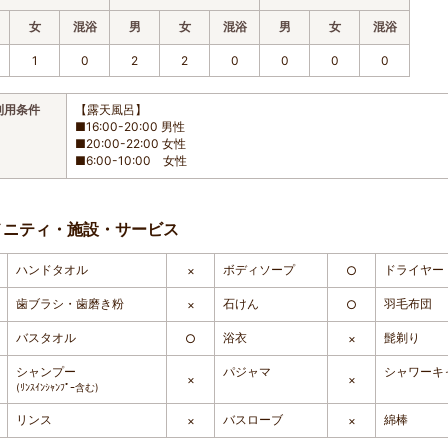
女
混浴
男
女
混浴
男
女
混浴
1
0
2
2
0
0
0
0
利用条件
【露天風呂】
■16:00-20:00 男性
■20:00-22:00 女性
■6:00-10:00 女性
メニティ・施設・サービス
ハンドタオル
ボディソープ
ドライヤー
×
○
歯ブラシ・歯磨き粉
石けん
羽毛布団
×
○
バスタオル
浴衣
髭剃り
○
×
シャンプー
パジャマ
シャワーキ
×
×
(ﾘﾝｽｲﾝｼｬﾝﾌﾟｰ含む)
リンス
バスローブ
綿棒
×
×