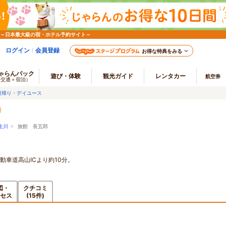
 ～日本最大級の宿・ホテル予約サイト～
ログイン
会員登録
お得な特典をみる
ゃらんパック
遊び・体験
観光ガイド
レンタカー
航空券
（交通＋宿泊）
日帰り・デイユース
生川
> 旅館 長五郎
動車道高山ICより約10分。
図・
クチコミ
セス
(15件)