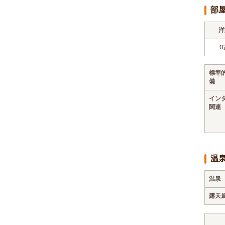
部
洋
0
標準
備
イン
関連
温
温泉
露天