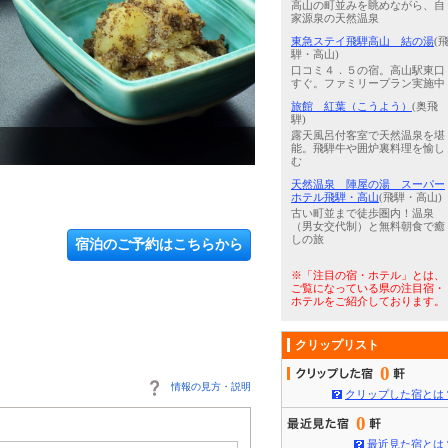
高山の町並みを眺めながら、自
家源泉の天然温泉
東急ステイ飛騨高山 結の湯
(
騨・高山)
口コミ４．５の宿。高山駅東口
すぐ。ファミリープラン実施中
旅館 紅葉（こうよう）
(奥飛
騨)
露天風呂付客室で天然温泉を堪
3
/
5
桜御影石の展望風呂からは、
能。飛騨牛や囲炉裏料理を愉し
む
天然温泉 陣屋の湯 スーパー
ホテル飛騨・高山
(飛騨・高山)
古い町並まで徒歩圏内！温泉
（男女交代制）と無料朝食で癒
しの旅
宿泊のご予約はこちらから
※「注目の宿・ホテル」とは、
ご覧になっている県の注目宿・
ホテルをご紹介しております。
クリップリスト
0
情報の見方・説明
クリップした宿とは
0
最近見た宿とは