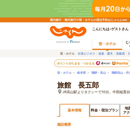
国内旅行・海外旅行や宿・ホテルの宿泊予約はじゃらんnet
こんにちは♪ゲストさん
じ
宿・ホテル
宿・ホテル
出張ビジネス
温泉・露天
高級宿
ポイントがたまる・つかえる
宿・ホテル
>
岐阜県
>
飛騨・高山
>
飛騨高山・丹
旅館 長五郎
JR高山駅よりタクシーで10分。中部縦貫自
地
基本情報
料金・宿泊プラン
アク
施設概要