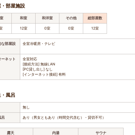
屋・部屋施設
室
和室
和洋室
その他
総部屋数
室
12室
0室
0室
12室
的な部屋設
全室冷暖房・テレビ
ターネット
全室対応
[接続方法] 無線LAN
[PC貸し出し] なし
[インターネット接続] 有料
泉・風呂
無し
風呂
あり（男女ともあり（時間交代含む）・貸切不可）
露天
内湯
サウナ