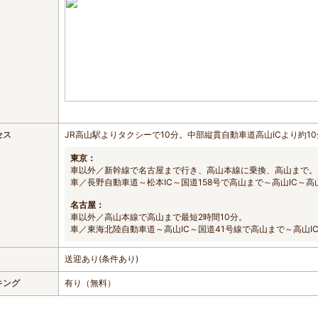
セス
JR高山駅よりタクシーで10分。中部縦貫自動車道高山ICより約1
東京：
車以外／新幹線で名古屋まで行き、高山本線に乗換、高山まで。
車／長野自動車道～松本IC～国道158号で高山まで～高山IC～高山
名古屋：
車以外／高山本線で高山まで最短2時間10分。
車／東海北陸自動車道～高山IC～国道41号線で高山まで～高山IC
送迎あり(条件あり)
キング
有り（無料）