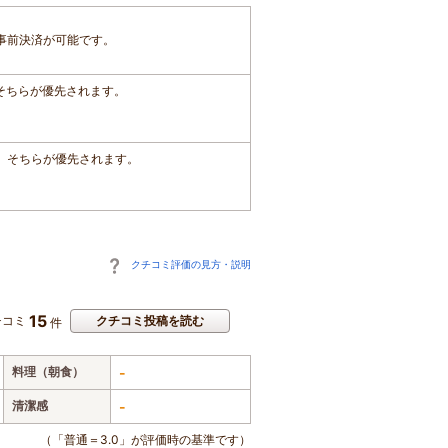
事前決済が可能です。
、そちらが優先されます。
は、そちらが優先されます。
クチコミ評価の見方・説明
15
チコミ
クチコミ投稿を読む
件
料理（朝食）
-
清潔感
-
（「普通＝3.0」が評価時の基準です）