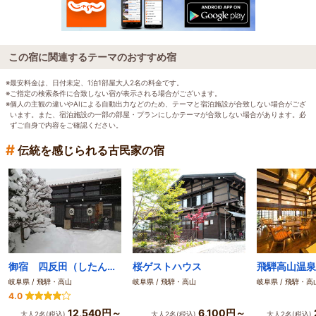
この宿に関連するテーマのおすすめ宿
※最安料金は、日付未定、1泊1部屋大人2名の料金です。
※ご指定の検索条件に合致しない宿が表示される場合がございます。
※個人の主観の違いやAIによる自動出力などのため、テーマと宿泊施設が合致しない場合がござ
います。また、宿泊施設の一部の部屋・プランにしかテーマが合致しない場合があります。必
ずご自身で内容をご確認ください。
#
伝統を感じられる古民家の宿
御宿 四反田（したんだ）
桜ゲストハウス
岐阜県 / 飛騨・高山
岐阜県 / 飛騨・高山
岐阜県 / 飛騨・高
4.0
12,540円～
6,100円～
大人2名(税込)
大人2名(税込)
大人2名(税込)