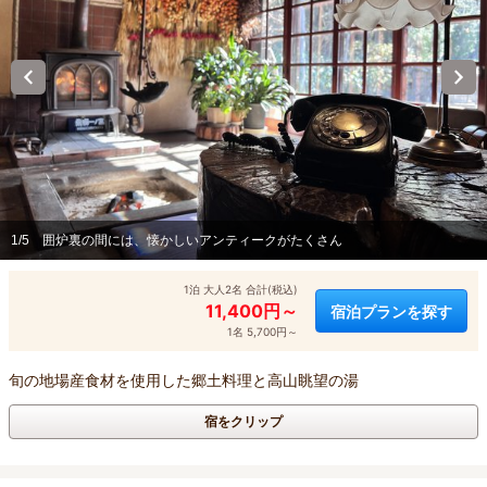
1/5
囲炉裏の間には、懐かしいアンティークがたくさん
1泊 大人2名 合計(税込)
11,400円～
宿泊プランを探す
1名 5,700円～
旬の地場産食材を使用した郷土料理と高山眺望の湯
宿をクリップ