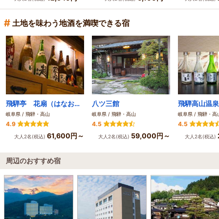
#
土地を味わう地酒を満喫できる宿
飛騨亭 花扇（はなおうぎ）
八ツ三館
岐阜県 / 飛騨・高山
岐阜県 / 飛騨・高山
岐阜県 / 飛騨・高
4.9
4.5
4.5
61,600円～
59,000円～
大人2名(税込)
大人2名(税込)
大人2名(税込)
周辺のおすすめ宿