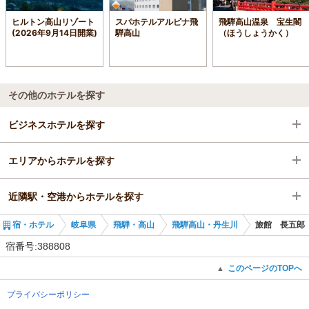
ヒルトン高山リゾート
スパホテルアルピナ飛
飛騨高山温泉 宝生閣
(2026年9月14日開業)
騨高山
（ほうしょうかく）
その他のホテルを探す
ビジネスホテルを探す
エリアからホテルを探す
岐阜県
近隣駅・空港からホテルを探す
飛騨・高山
岐阜県
宿・ホテル
岐阜県
飛騨・高山
飛騨高山・丹生川
旅館 長五郎
飛騨高山・丹生川
飛騨・高山
高山駅
宿番号:388808
飛騨高山・丹生川
飛騨一ノ宮駅
このページのTOPへ
▲
プライバシーポリシー
久々野駅