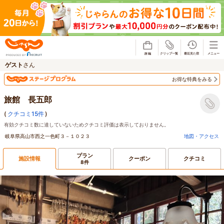
じゃらん
ゲスト
さん
お得な特典をみる
旅館 長五郎
(
クチコミ15件
)
有効クチコミ数に達していないためクチコミ評価は表示しておりません。
岐阜県高山市西之一色町３－１０２３
地図・アクセス
プラン
施設情報
クーポン
クチコミ
8件