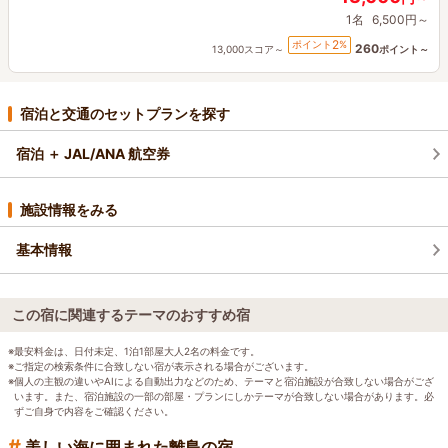
1名
6,500円～
2
ポイント
%
260
13,000スコア～
ポイント～
宿泊と交通のセットプランを探す
宿泊 ＋ JAL/ANA 航空券
施設情報をみる
基本情報
この宿に関連するテーマのおすすめ宿
※最安料金は、日付未定、1泊1部屋大人2名の料金です。
※ご指定の検索条件に合致しない宿が表示される場合がございます。
※個人の主観の違いやAIによる自動出力などのため、テーマと宿泊施設が合致しない場合がござ
います。また、宿泊施設の一部の部屋・プランにしかテーマが合致しない場合があります。必
ずご自身で内容をご確認ください。
#
美しい海に囲まれた離島の宿