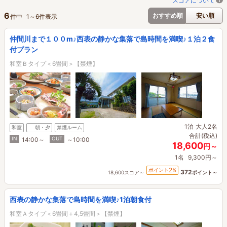
スコアについて
6
おすすめ順
安い順
件中
1
～
6
件表示
仲間川まで１００m♪西表の静かな集落で島時間を満喫♪１泊２食
付プラン
和室Ｂタイプ＜6畳間＞【禁煙】
1泊
大人2名
和室
朝・夕
禁煙ルーム
合計(税込)
IN
OUT
14:00～
～10:00
18,600
円～
1名
9,300円～
2
ポイント
%
372
18,600スコア～
ポイント～
西表の静かな集落で島時間を満喫♪1泊朝食付
和室Ａタイプ＜6畳間＋4,5畳間＞【禁煙】