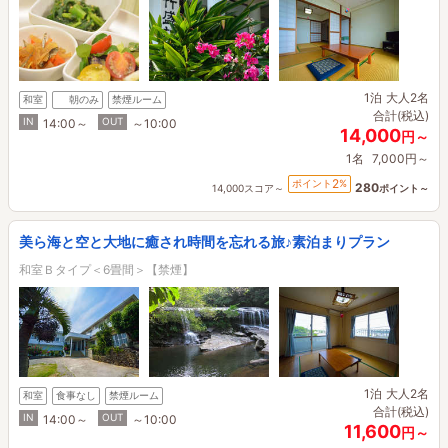
1泊
大人2名
和室
朝のみ
禁煙ルーム
合計(税込)
IN
OUT
14:00～
～10:00
14,000
円～
1名
7,000円～
2
ポイント
%
280
14,000スコア～
ポイント～
美ら海と空と大地に癒され時間を忘れる旅♪素泊まりプラン
和室Ｂタイプ＜6畳間＞【禁煙】
1泊
大人2名
和室
食事なし
禁煙ルーム
合計(税込)
IN
OUT
14:00～
～10:00
11,600
円～