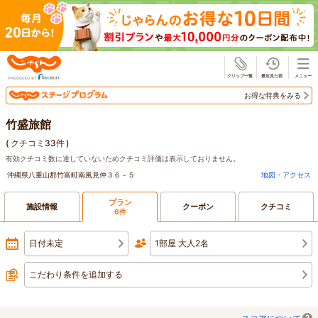
じゃらん
お得な特典をみる
竹盛旅館
(
クチコミ33件
)
有効クチコミ数に達していないためクチコミ評価は表示しておりません。
沖縄県八重山郡竹富町南風見仲３６－５
地図・アクセス
プラン
施設情報
クーポン
クチコミ
6件
日付未定
1部屋 大人2名
こだわり条件を追加する