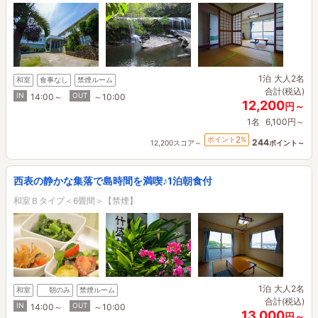
1泊
大人2名
和室
食事なし
禁煙ルーム
合計(税込)
IN
OUT
14:00～
～10:00
12,200
円～
1名
6,100円～
2
ポイント
%
244
12,200スコア～
ポイント～
西表の静かな集落で島時間を満喫♪1泊朝食付
和室Ｂタイプ＜6畳間＞【禁煙】
1泊
大人2名
和室
朝のみ
禁煙ルーム
合計(税込)
IN
OUT
14:00～
～10:00
13,000
円～