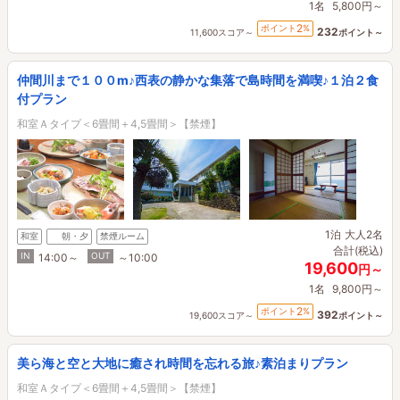
1名
5,800円～
2
ポイント
%
232
11,600スコア～
ポイント～
仲間川まで１００m♪西表の静かな集落で島時間を満喫♪１泊２食
付プラン
和室Ａタイプ＜6畳間＋4,5畳間＞【禁煙】
1泊
大人2名
和室
朝・夕
禁煙ルーム
合計(税込)
IN
OUT
14:00～
～10:00
19,600
円～
1名
9,800円～
2
ポイント
%
392
19,600スコア～
ポイント～
美ら海と空と大地に癒され時間を忘れる旅♪素泊まりプラン
和室Ａタイプ＜6畳間＋4,5畳間＞【禁煙】