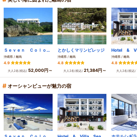
Ｓｅｖｅｎ Ｃｏｌｏｒｓ 石垣島
とかしくマリンビレッジ
沖縄県 / 離島
沖縄県 / 離島
沖縄県 / 離島
4.9
4.8
4.8
52,000円～
21,384円～
大人2名(税込)
大人2名(税込)
大人2名(税込)
#
オーシャンビューが魅力の宿
Ｓｅｖｅｎ Ｃｏｌｏｒｓ 石垣島
Hotel & Villa Seahorse MIYAKOJIMA
ホテルシギラ