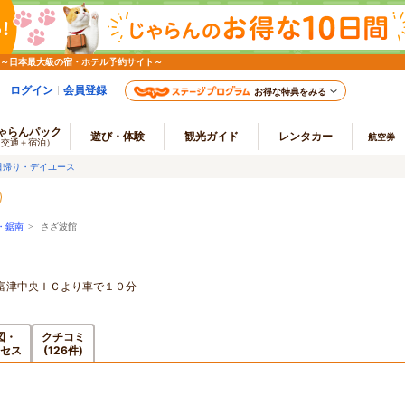
 ～日本最大級の宿・ホテル予約サイト～
ログイン
会員登録
お得な特典をみる
ゃらんパック
遊び・体験
観光ガイド
レンタカー
航空券
（交通＋宿泊）
日帰り・デイユース
・鋸南
> さざ波館
富津中央ＩＣより車で１０分
図・
クチコミ
セス
(126件)