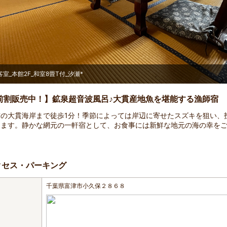
客室_本館2F_和室8畳T付_汐瀬*
前割販売中！】鉱泉超音波風呂♪大貫産地魚を堪能する漁師宿
前の大貫海岸まで徒歩1分！季節によっては岸辺に寄せたスズキを狙い、
めます。静かな網元の一軒宿として、お食事には新鮮な地元の海の幸を
クセス・パーキング
千葉県富津市小久保２８６８