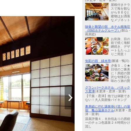
(木更津・君津・富津)
屋根付きテラ
スで海を観な
がらＢＢＱと
建物はお洒落
なメゾネット
味覚と眺望の宿 ホテル南海荘
（HMIホテルグループ）
(館山
南房総)
お刺身、目の
前で焼く海鮮
網焼き、デザ
ートもたっぷ
りご用意！
旬彩の宿 緑水亭
(勝浦・鴨川)
夕食５．０★
日頃のご褒美
に！房総の贅
沢な旬懐石を
味わう旅の贅
グランパークホテル パネック
ス君津
(木更津・君津・富津)
【千葉・君津】他では体験でき
ない！大人気朝食バイキング
奥房総に佇む源泉掛け流しの湯
宿 亀山温泉ホテル
(木更津・
津・富津)
温泉評価４．８自信ありの房総
一のチョコ色源泉２４時間かけ
流し