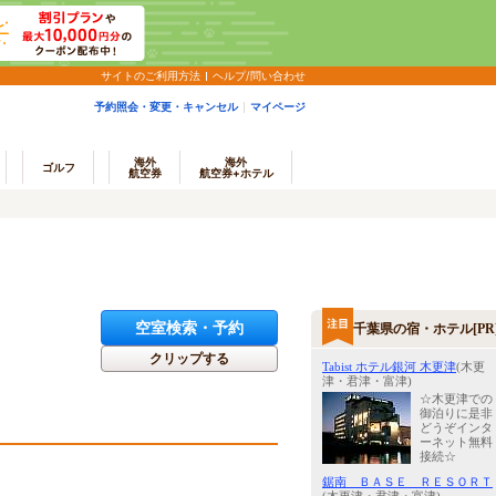
サイトのご利用方法
ヘルプ/問い合わせ
予約照会・変更・キャンセル
マイページ
海外
海外
ゴルフ
航空券
航空券+ホテル
空室検索・予約
千葉県の宿・ホテル[PR
クリップする
Tabist ホテル銀河 木更津
(木更
津・君津・富津)
☆木更津での
御泊りに是非
どうぞインタ
ーネット無料
接続☆
鋸南 ＢＡＳＥ ＲＥＳＯＲＴ