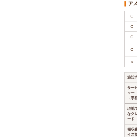
ア
○
○
○
○
×
施設
サー
ャー
（手
現地
なク
ード
領収
イス