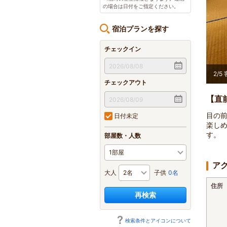
の場合は日付をご指定ください。
宿泊プランを探す
チェックイン
2
/
5
チェックアウト
【直
目の
日付未定
楽し
す。
部屋数・人数
ア
大人
子供
0名
住所
再検索
検索条件とアイコンについて