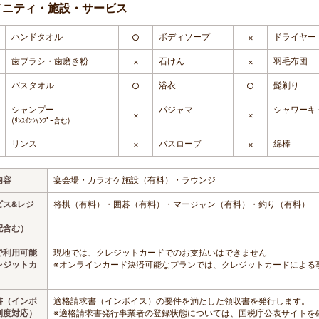
メニティ・施設・サービス
ハンドタオル
ボディソープ
ドライヤー
○
×
歯ブラシ・歯磨き粉
石けん
羽毛布団
×
×
バスタオル
浴衣
髭剃り
○
○
シャンプー
パジャマ
シャワーキ
×
×
(ﾘﾝｽｲﾝｼｬﾝﾌﾟｰ含む)
リンス
バスローブ
綿棒
×
×
内容
宴会場・カラオケ施設（有料）・ラウンジ
ビス&レジ
将棋（有料）・囲碁（有料）・マージャン（有料）・釣り（有料）
配含む）
で利用可能
現地では、クレジットカードでのお支払いはできません
レジットカ
※オンラインカード決済可能なプランでは、クレジットカードによる
書（インボ
適格請求書（インボイス）の要件を満たした領収書を発行します。
制度対応）
※適格請求書発行事業者の登録状態については、国税庁公表サイトを