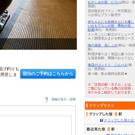
おさしみの宿 たろべ
(館山・
房総)
貸切風呂付プラン（平日限定）
☆お得なプラン販売中
赤ちゃんにも妊婦さんにも優し
いおもてなしの宿 季粋の宿
紋屋
(館山・南房総)
２ヶ月ごとに献立がリニューア
ル！調理長おまかせ料理コース
3
/
5
風呂_男性大浴場*
海の湯宿 花しぶき
(館山・南
総)
料理評価５点！海辺に建つ小さ
な温泉旅館、満開のおもてなし
海辺のコンドミ ごんべえ
(館
投げ釣りも
山・南房総)
宿泊のご予約はこちらから
ご用意しま
食べ物、飲み物持込歓迎★
※「注目の宿・ホテル」とは、
ご覧になっている県の注目宿・
ホテルをご紹介しております。
情報の見方・説明
クリップリスト
0
クリップした宿とは
0