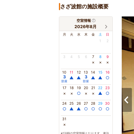
さざ波館の施設概要
空室情報
2026年8月
月
火
水
木
金
土
日
1
2
3
4
5
6
7
8
9
×
×
×
10
11
12
13
14
15
16
3
3
▲
▲
▲
▲
○
部屋
部屋
17
18
19
20
21
22
23
×
×
○
×
×
▲
○
24
25
26
27
28
29
30
○
▲
▲
○
○
○
○
31
×
※1泊時の空室情報となります。連泊