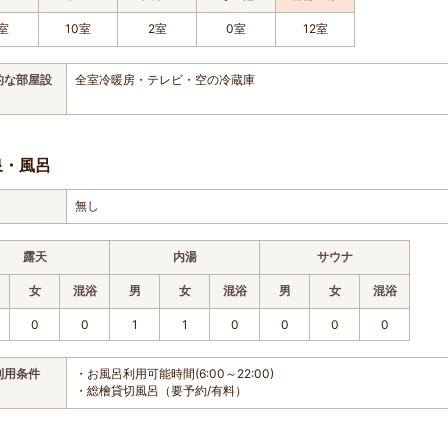
室
10室
2室
0室
12室
的な部屋設
全室冷暖房・テレビ・空の冷蔵庫
泉・風呂
無し
露天
内湯
サウナ
女
混浴
男
女
混浴
男
女
混浴
0
0
1
1
0
0
0
0
利用条件
・お風呂利用可能時間(6:00～22:00)
・総檜貸切風呂（要予約/有料）