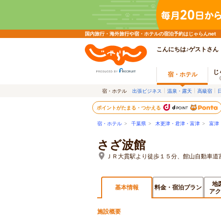
国内旅行・海外旅行や宿・ホテルの宿泊予約はじゃらんnet
こんにちは♪ゲストさん
じ
宿・ホテル
宿・ホテル
出張ビジネス
温泉・露天
高級宿
ポイントがたまる・つかえる
宿・ホテル
>
千葉県
>
木更津・君津・富津
>
富津
さざ波館
ＪＲ大貫駅より徒歩１５分、館山自動車道
地
基本情報
料金・宿泊プラン
アク
施設概要