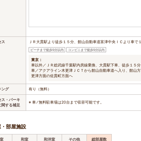
セス
ＪＲ大貫駅より徒歩１５分、館山自動車道富津中央ＩＣより車で
ビーチまで徒歩5分以内
コンビニまで徒歩5分以内
東京：
車以外／ＪＲ総武線千葉駅内房線乗換、大貫駅下車、徒歩１５分
車／アクアライン木更津ＪＣＴから館山自動車道へ入り、館山方
更津方面の佐貫町方面へ
キング
有り（無料）
セス・パーキ
※ 車 ⁄ 無料駐車場は20台まで収容可能です。
に関する補足
屋・部屋施設
室
和室
和洋室
その他
総部屋数