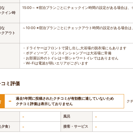
的な
15:00～ ※宿泊プランごとにチェックイン時間の設定がある場合は
ックイン時
的な
～10:00 ※宿泊プランごとにチェックアウト時間の設定がある場合
ックアウト
・ドライヤーはフロントで貸し出し,大浴場の脱衣場にもあります
・ボディソープ、リンスインシャンプーは大浴場に常備
・お部屋以外のトイレは一部シャワートイレではありません
・Wi-Fiは電波が弱いエリアがございます
チコミ評価
過去1年間に投稿されたクチコミが有効数に達していないため
-
合
ク
クチコミ評価は表示しておりません
-
風呂
-
（夕食）
-
接客・サービス
-