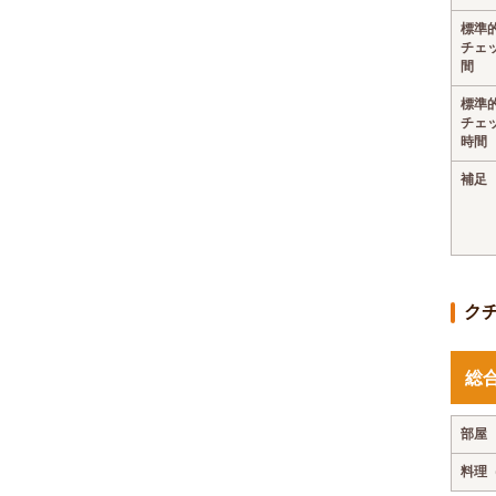
標準
チェ
間
標準
チェ
時間
補足
ク
総
部屋
料理