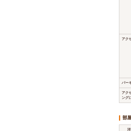
アク
パー
アク
ング
部
洋