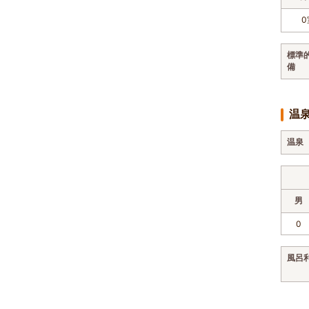
0
標準
備
温
温泉
男
0
風呂