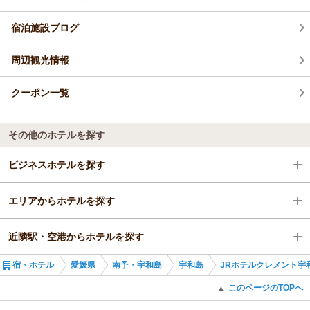
宿泊施設ブログ
周辺観光情報
クーポン一覧
その他のホテルを探す
ビジネスホテルを探す
エリアからホテルを探す
愛媛県
近隣駅・空港からホテルを探す
南予・宇和島
愛媛県
宿・ホテル
愛媛県
南予・宇和島
宇和島
JRホテルクレメント宇
宇和島
南予・宇和島
宇和島駅
このページのTOPへ
▲
宇和島駅
宇和島
近永駅