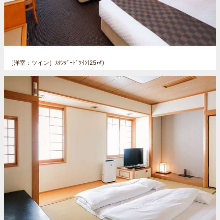
［洋室：ツイン］
ｽﾀﾝﾀﾞｰﾄﾞﾂｲﾝ(25㎡)