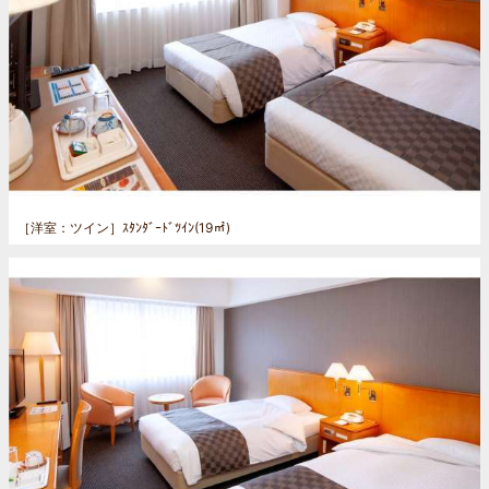
［洋室：ツイン］
ｽﾀﾝﾀﾞｰﾄﾞﾂｲﾝ(19㎡)