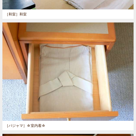
［和室］
和室
［パジャマ］
☆室内着☆