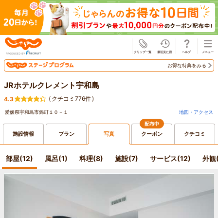
じゃらん
お得な特典をみる
JRホテルクレメント宇和島
(
クチコミ776件
)
4.3
愛媛県宇和島市錦町１０－１
地図・アクセス
配布中
施設情報
プラン
写真
クーポン
クチコミ
部屋(12)
風呂(1)
料理(8)
施設(7)
サービス(12)
外観(