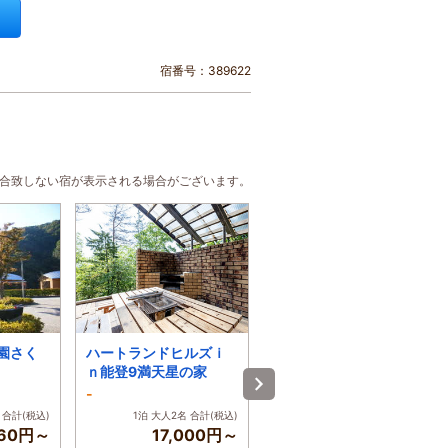
宿番号：389622
に合致しない宿が表示される場合がございます。
園さく
ハートランドヒルズｉ
蒜山高原だんだん村
ｎ能登9満天星の家
ログコテージ村民の
家
-
-
 合計(税込)
1泊 大人2名 合計(税込)
1泊 大人2名 合計(税込)
760円～
17,000円～
16,000円～