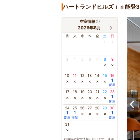
ハートランドヒルズｉｎ能登
空室情報
2026年8月
月
火
水
木
金
土
日
1
2
3
4
5
6
7
8
9
×
×
10
11
12
13
14
15
16
1
×
×
×
×
×
×
部屋
17
18
19
20
21
22
23
1
×
×
×
×
×
×
部屋
24
25
26
27
28
29
30
1
1
1
×
×
×
×
部屋
部屋
部屋
31
×
※1泊時の空室情報となります。連泊