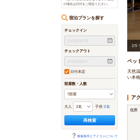
の場合は日付をご指定ください。
宿泊プランを探す
チェックイン
2
/
5
チェックアウト
ペッ
天然
日付未定
い本
部屋数・人数
ア
大人
子供
0名
住所
再検索
検索条件とアイコンについて