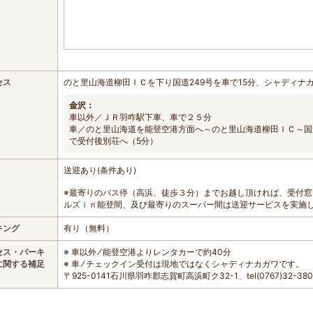
セス
のと里山海道柳田ＩＣを下り国道249号を車で15分、シャディナ
金沢：
車以外／ＪＲ羽咋駅下車、車で２５分
車／のと里山海道を能登空港方面へ～のと里山海道柳田ＩＣ～国道
で受付後別荘へ（5分）
送迎あり(条件あり)
※最寄りのバス停（高浜、徒歩３分）までお越し頂ければ、受付
ルズｉｎ能登間、及び最寄りのスーパー間は送迎サービスを実施
キング
有り（無料）
セス・パーキ
※ 車以外 ⁄ 能登空港よりレンタカーで約40分
に関する補足
※ 車 ⁄ チェックイン受付は現地ではなくシャディナカガワです。
〒925-0141石川県羽咋郡志賀町高浜町ク32-1、tel(0767)32-380