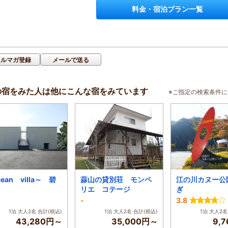
料金・宿泊プラン一覧
メルマガ登録
メールで送る
の宿をみた人は他にこんな宿をみています
※ご指定の検索条件
ean villa～ 碧
蒜山の貸別荘 モンペ
江の川カヌー公
リエ コテージ
ぎ
-
3.8
1泊 大人2名 合計(税込)
1泊 大人2名 合計(税込)
1泊 大人2名
43,280円～
35,000円～
9,