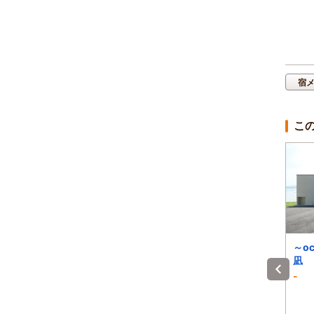
宿
こ
ハートランドヒルズｉ
島の宿 えのめ荘
～oc
ｎ能登３１海のカナデ
凪
ィアンハウス
4.6
4.5
-
)
1泊 大人2名 合計(税込)
1泊 大人2名 合計(税込)
～
17,000円～
10,000円～