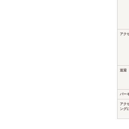
アク
送迎
パー
アク
ング