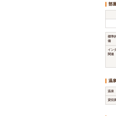
部
標準
備
イン
関連
温
温泉
貸切