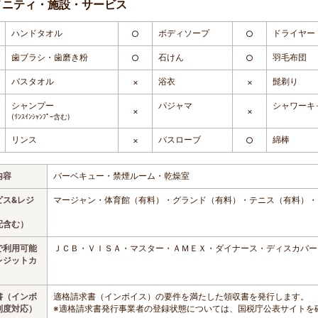
メニティ・施設・サービス
ハンドタオル
ボディソープ
ドライヤー
○
○
歯ブラシ・歯磨き粉
石けん
羽毛布団
○
○
バスタオル
浴衣
髭剃り
×
×
シャンプー
パジャマ
シャワーキ
×
×
(ﾘﾝｽｲﾝｼｬﾝﾌﾟｰ含む)
リンス
バスローブ
綿棒
×
○
内容
バーベキュー・禁煙ルーム・乾燥室
ビス&レジ
マージャン・体育館（有料）・グランド（有料）・テニス（有料）・ゴ
配含む）
で利用可能
ＪＣＢ・ＶＩＳＡ・マスター・ＡＭＥＸ・ダイナース・ディスカバー
レジットカ
書（インボ
適格請求書（インボイス）の要件を満たした領収書を発行します。
制度対応）
※適格請求書発行事業者の登録状態については、国税庁公表サイトを