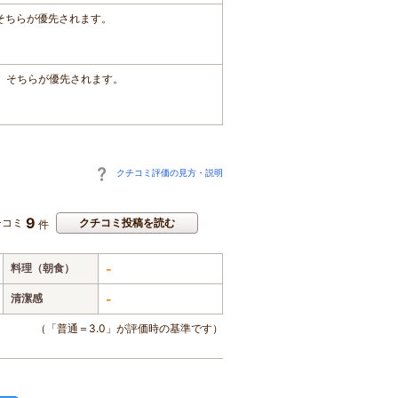
、そちらが優先されます。
は、そちらが優先されます。
クチコミ評価の見方・説明
9
チコミ
クチコミ投稿を読む
件
料理（朝食）
-
清潔感
-
（「普通＝3.0」が評価時の基準です）