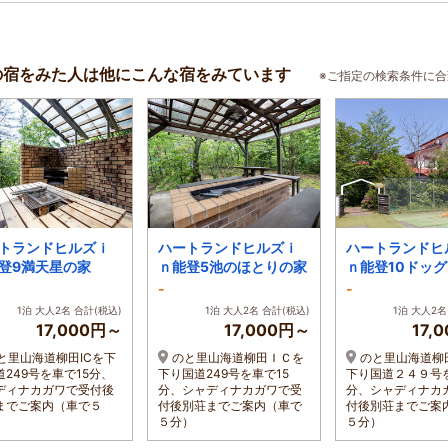
の宿をみた人は他にこんな宿をみています
※ご指定の検索条件に
トランドヒルズｉ
ハートランドヒルズｉ
ハートランドヒ
登9満天星の家
ｎ能登5池のほとりの家
ｎ能登10ドッ
ある家
-
-
1泊 大人2名 合計(税込)
1泊 大人2名 合計(税込)
1泊 大人2名
17,000円～
17,000円～
17,
と里山海道柳田ICを下
のと里山海道柳田ＩＣを
のと里山海道柳
道249号を車で15分、
下り国道249号を車で15
下り国道２４９号を
ディナカガワで受付後
分、シャディナカガワで受
分、シャディナカ
までご案内（車で５
付後別荘までご案内（車で
付後別荘までご案
５分）
５分）