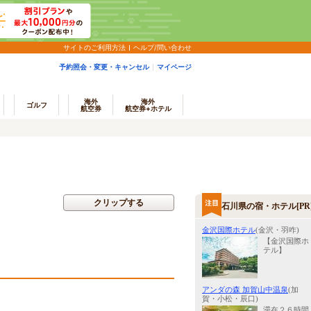
サイトのご利用方法
ヘルプ/問い合わせ
予約照会・変更・キャンセル
マイページ
海外
海外
ゴルフ
航空券
航空券+ホテル
クリップする
石川県の宿・ホテル[PR
金沢国際ホテル
(金沢・羽咋)
【金沢国際ホ
テル】
アンダの森 加賀山中温泉
(加
賀・小松・辰口)
滞在２６時間