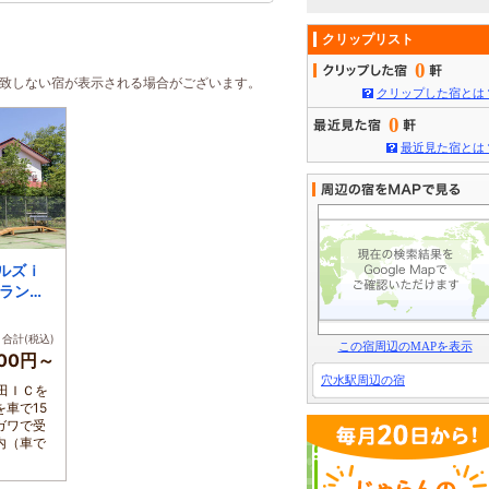
クリップリスト
0
合致しない宿が表示される場合がございます。
クリップした宿とは
0
最近見た宿とは
ルズｉ
グランの
 合計(税込)
この宿周辺のMAPを表示
000円～
穴水駅周辺の宿
田ＩＣを
車で15
ガワで受
内（車で