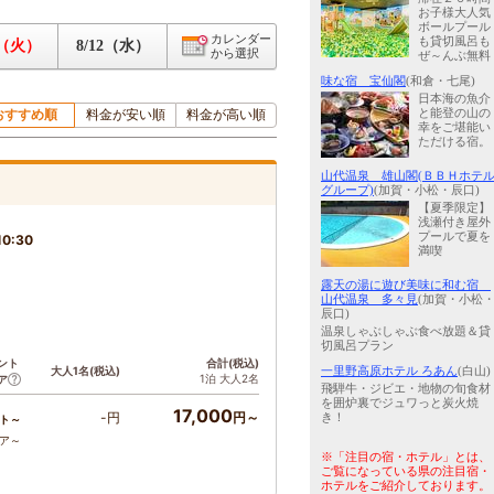
お子様大人気
ボールプール
カレンダー
も貸切風呂も
1（火）
8/12（水）
から選択
ぜ～んぶ無料
味な宿 宝仙閣
(和倉・七尾)
日本海の魚介
おすすめ順
料金が安い順
料金が高い順
と能登の山の
幸をご堪能い
ただける宿。
山代温泉 雄山閣(ＢＢＨホテ
グループ)
(加賀・小松・辰口)
【夏季限定】
浅瀬付き屋外
プールで夏を
0:30
満喫
露天の湯に遊び美味に和む宿
山代温泉 多々見
(加賀・小松
辰口)
温泉しゃぶしゃぶ食べ放題＆貸
切風呂プラン
ント
合計(税込)
大人1名(税込)
一里野高原ホテル ろあん
(白山)
1泊 大人2名
ア
飛騨牛・ジビエ・地物の旬食材
を囲炉裏でジュワっと炭火焼
17,000
-円
円～
き！
ト～
コア～
※「注目の宿・ホテル」とは、
ご覧になっている県の注目宿・
ホテルをご紹介しております。