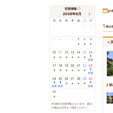
空室情報
お
2026年8月
月
火
水
木
金
土
日
1
1
2
件の
3
4
5
6
7
8
9
＜
×
×
×
10
11
12
13
14
15
16
1
×
×
×
×
×
×
部屋
17
18
19
20
21
22
23
1
×
×
×
×
×
×
部屋
24
25
26
27
28
29
30
1
1
1
×
×
×
×
部
部屋
部屋
部屋
31
×
※1泊時の空室情報となります。連泊
の場合は日付をご指定ください。