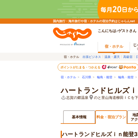
国内旅行・海外旅行や宿・ホテルの宿泊予約はじゃらんnet
こんにちは♪ゲストさん
じ
宿・ホテル
宿・ホテル
出張ビジネス
温泉・露天
高級宿
ポイントがたまる・つかえる
宿・ホテル
>
石川県
>
輪島・能登
>
輪島・能登
ハートランドヒルズｉ
志賀の郷温泉
のと里山海道柳田ＩＣを下
地
基本情報
料金・宿泊プラン
アク
ハートランドヒルズｉｎ能登