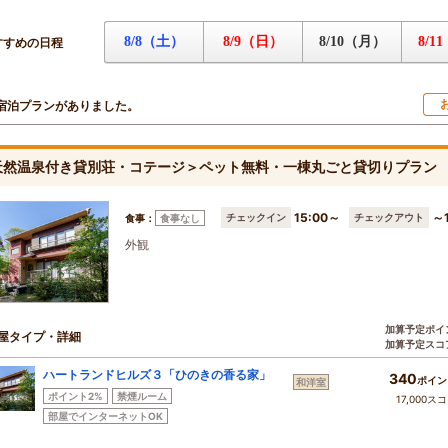
8/8（土）
8/9（日）
8/10（月）
8/1
すすめの日程
宿泊プランがありました。
天然温泉付き貸別荘・コテージ＞ペット無料・一棟丸ごと貸切りプラン
15:00～
～1
チェックイン
チェックアウト
食事：
食事なし
外観
加算予定ポイ
屋タイプ・詳細
加算予定スコ
ハートランドヒルズ３「ひのきの香る家」
340
ポイン
和洋室
ポイント2%
禁煙ルーム
17,000ス
部屋でインターネットOK