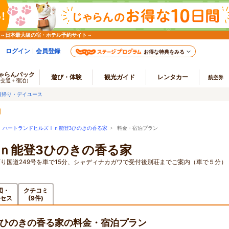
 ～日本最大級の宿・ホテル予約サイト～
ログイン
会員登録
お得な特典をみる
ゃらんパック
遊び・体験
観光ガイド
レンタカー
航空券
（交通＋宿泊）
日帰り・デイユース
>
ハートランドヒルズｉｎ能登3ひのきの香る家
> 料金・宿泊プラン
ｎ能登3ひのきの香る家
り国道249号を車で15分、シャディナカガワで受付後別荘までご案内（車で５分）
図・
クチコミ
セス
(9件)
3ひのきの香る家の料金・宿泊プラン