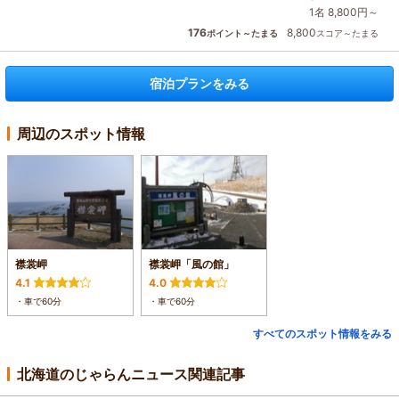
1名 8,800円～
176
8,800
ポイント～たまる
スコア～たまる
宿泊プランをみる
周辺のスポット情報
襟裳岬
襟裳岬「風の館」
4.1
4.0
・車で60分
・車で60分
すべてのスポット情報をみる
北海道のじゃらんニュース関連記事