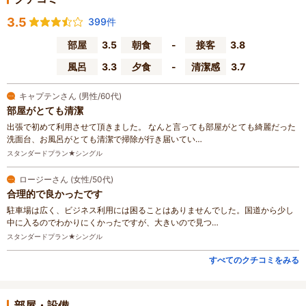
3.5
399件
部屋
3.5
朝食
-
接客
3.8
風呂
3.3
夕食
-
清潔感
3.7
キャプテンさん (男性/60代)
部屋がとても清潔
出張で初めて利用させて頂きました。 なんと言っても部屋がとても綺麗だった
洗面台、お風呂がとても清潔で掃除が行き届いてい…
スタンダードプラン★シングル
ロージーさん (女性/50代)
合理的で良かったです
駐車場は広く、ビジネス利用には困ることはありませんでした。国道から少し
中に入るのでわかりにくかったですが、大きいので見つ…
スタンダードプラン★シングル
すべてのクチコミをみる
部屋・設備