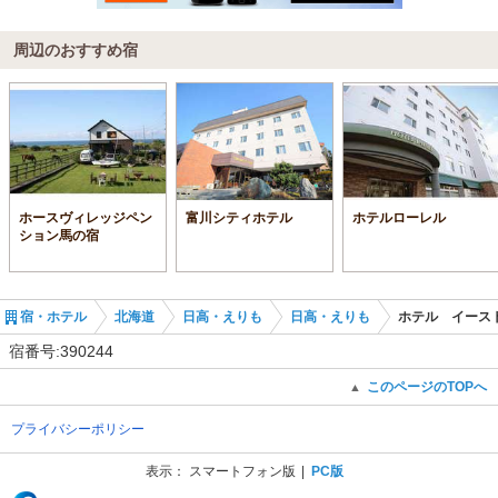
周辺のおすすめ宿
ホースヴィレッジペン
富川シティホテル
ホテルローレル
ション馬の宿
宿・ホテル
北海道
日高・えりも
日高・えりも
ホテル イース
宿番号:390244
このページのTOPへ
▲
プライバシーポリシー
表示：
スマートフォン版
PC版
(C) Recruit Co., Ltd.