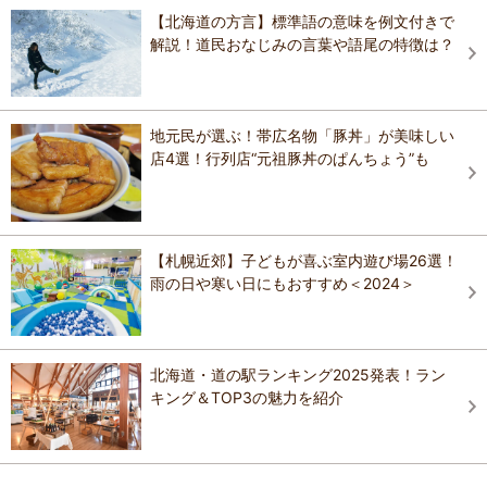
【北海道の方言】標準語の意味を例文付きで
解説！道民おなじみの言葉や語尾の特徴は？
地元民が選ぶ！帯広名物「豚丼」が美味しい
店4選！行列店“元祖豚丼のぱんちょう”も
【札幌近郊】子どもが喜ぶ室内遊び場26選！
雨の日や寒い日にもおすすめ＜2024＞
北海道・道の駅ランキング2025発表！ラン
キング＆TOP3の魅力を紹介