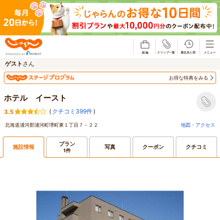
じゃらん
ゲスト
さん
お得な特典をみる
ホテル イースト
(
クチコミ399件
)
3.5
北海道浦河郡浦河町堺町東１丁目７－２２
地図・アクセス
プラン
施設情報
写真
クーポン
クチコミ
1件