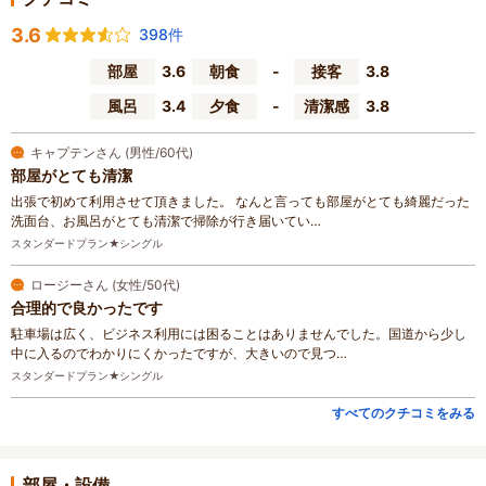
3.6
398件
部屋
3.6
朝食
-
接客
3.8
風呂
3.4
夕食
-
清潔感
3.8
キャプテンさん (男性/60代)
部屋がとても清潔
出張で初めて利用させて頂きました。 なんと言っても部屋がとても綺麗だった
洗面台、お風呂がとても清潔で掃除が行き届いてい…
スタンダードプラン★シングル
ロージーさん (女性/50代)
合理的で良かったです
駐車場は広く、ビジネス利用には困ることはありませんでした。国道から少し
中に入るのでわかりにくかったですが、大きいので見つ…
スタンダードプラン★シングル
すべてのクチコミをみる
部屋・設備