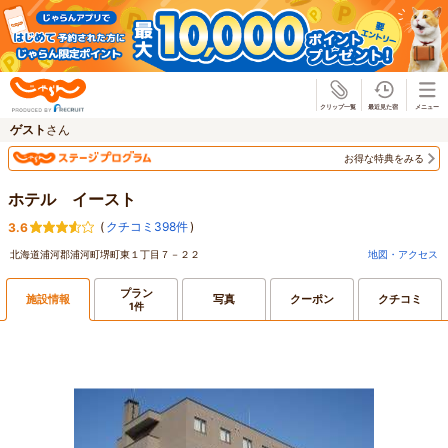
じゃらん
ゲスト
さん
お得な特典をみる
ホテル イースト
(
クチコミ398件
)
3.6
北海道浦河郡浦河町堺町東１丁目７－２２
地図・アクセス
プラン
施設情報
写真
クーポン
クチコミ
1件