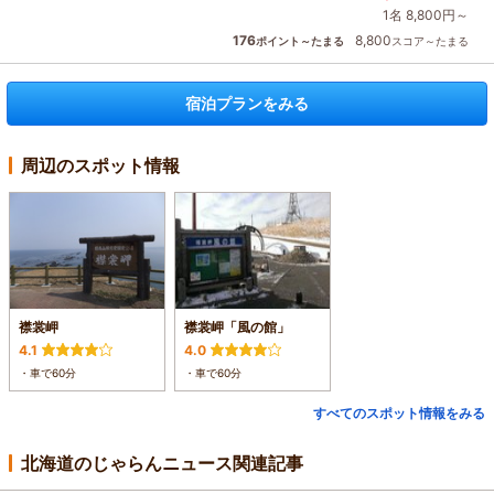
1名 8,800円～
176
8,800
ポイント～たまる
スコア～たまる
宿泊プランをみる
周辺のスポット情報
襟裳岬
襟裳岬「風の館」
4.1
4.0
・車で60分
・車で60分
すべてのスポット情報をみる
北海道のじゃらんニュース関連記事