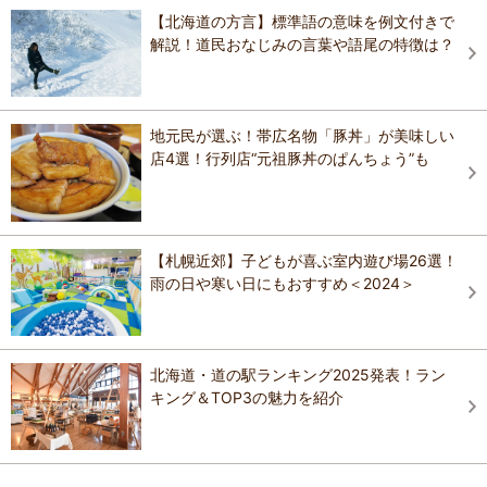
【北海道の方言】標準語の意味を例文付きで
解説！道民おなじみの言葉や語尾の特徴は？
地元民が選ぶ！帯広名物「豚丼」が美味しい
店4選！行列店“元祖豚丼のぱんちょう”も
【札幌近郊】子どもが喜ぶ室内遊び場26選！
雨の日や寒い日にもおすすめ＜2024＞
北海道・道の駅ランキング2025発表！ラン
キング＆TOP3の魅力を紹介