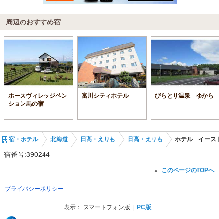
周辺のおすすめ宿
ホースヴィレッジペン
富川シティホテル
びらとり温泉 ゆから
ション馬の宿
宿・ホテル
北海道
日高・えりも
日高・えりも
ホテル イース
宿番号:390244
このページのTOPへ
▲
プライバシーポリシー
表示：
スマートフォン版
PC版
(C) Recruit Co., Ltd.