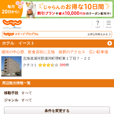
じゃらん
お得な特典をみる
ホテル イースト
浦河の中心部、飲食店街に立地 抜群のアクセス 広い駐車場
北海道浦河郡浦河町堺町東１丁目７－２２
クチコミ
399
件
周辺観光情報一覧
移動手段
すべて
ジャンル
すべて
条件を変更する