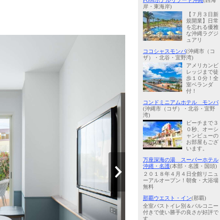
PGMホテルリゾート沖縄
(西海
岸・東海岸)
【７月３日新
規開業】日常
を忘れる優雅
な沖縄ラグジ
ュアリ
ココシャスモンパ
(沖縄市（コ
ザ）・北谷・宜野湾)
アメリカンビ
レッジまで徒
歩１０分！全
室ベランダ
付！
コンドミニアムホテル モンパ
(沖縄市（コザ）・北谷・宜野
湾)
ビーチまで３
０秒、オーシ
ャンビューの
お部屋もござ
います。
万座深海の湯 スーパーホテル
沖縄・名護
(本部・名護・国頭)
２０１８年４月４日全館リニュ
ーアルオープン！朝食・大浴場
無料
那覇ウエスト・イン
(那覇)
全室バストイレ別＆バルコニー
付きで使い勝手の良さが好評で
す。