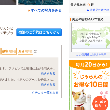
0
すべての写真をみる
最近見た宿とは
リカンビ
宿泊のご予約はこちらから
ズ新ブラ
接客
風呂
高評価
高評価
この宿周辺のMAPを表示
お部屋は広く綺麗でとっても可愛いので、特に女性はテンションが上がると思います。 アメビレで土曜日に上がる花火を楽しみに、こちらのホテルに決めました。 本当は屋上のプールから見る予定でしたが、20:00迄との事で断念！ですが、実はその日は21:00迄大丈夫との事でした（涙）。花火は外で楽しみましたが、とにかく暑かった！ですが綺麗でしたー。 朝食はとにかく想像以上に美味しいです！どれも味も見た目も良く最高！ コスパ最強ホテルだと思いました。
続きをみる
家族旅行で利用しました。朝食がとても美味しかったです！沖縄料理を色々堪能できました。ホテルのプールも子供たちは喜んでいました。大浴場は少し混んでましたが満足です。スタッフの方もすごく親切でした。アメリカンビレッジからすぐ近く、立地も良かったです。また利用したいです！
続きをみる
クチコミ一覧をみる