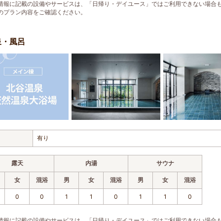
情報に記載の設備やサービスは、「日帰り・デイユース」ではご利用できない場合
のプラン内容をご確認ください。
泉・風呂
有り
露天
内湯
サウナ
女
混浴
男
女
混浴
男
女
混浴
0
0
1
1
0
1
1
0
情報に記載の設備やサービスは、「日帰り・デイユース」ではご利用できない場合