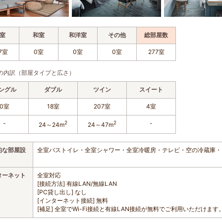
室
和室
和洋室
その他
総部屋数
7室
0室
0室
0室
277室
の内訳（部屋タイプと広さ）
ングル
ダブル
ツイン
スイート
0室
18室
207室
4室
-
2
2
-
24～24m
24～47m
的な部屋設
全室バストイレ・全室シャワー・全室冷暖房・テレビ・空の冷蔵庫・
ターネット
全室対応
[接続方法] 有線LAN/無線LAN
[PC貸し出し] なし
[インターネット接続] 無料
[補足] 全室でWi-Fi接続と有線LAN接続が無料でご利用いただけます