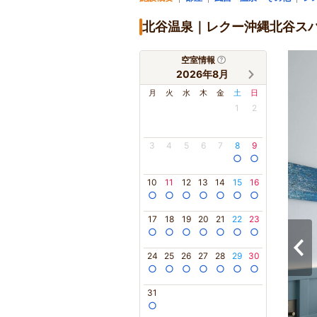
北谷温泉｜レクー沖縄北谷ス
空室情報
2026年8月
月
火
水
木
金
土
日
1
2
3
4
5
6
7
8
9
○
○
10
11
12
13
14
15
16
○
○
○
○
○
○
○
17
18
19
20
21
22
23
○
○
○
○
○
○
○
24
25
26
27
28
29
30
○
○
○
○
○
○
○
31
○