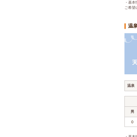
・基本
ご希望
温
温泉
男
0
・基本