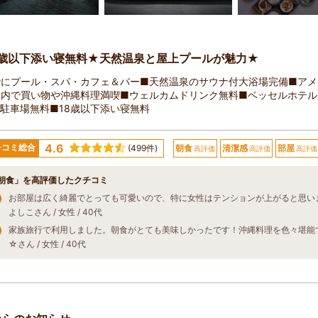
8歳以下添い寝無料★天然温泉と屋上プールが魅力★
階にプール・スパ・カフェ＆バー■天然温泉のサウナ付大浴場完備■アメ
ジ内で買い物や沖縄料理満喫■ウェルカムドリンク無料■ベッセルホテル
駐車場無料■18歳以下添い寝無料
4.6
チコミ総合
(499件)
朝食
清潔感
部屋
高評価
高評価
高評価
朝食」を高評価したクチコミ
よしこさん / 女性 / 40代
☆さん / 女性 / 40代