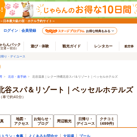
 ～日本最大級の宿・ホテル予約サイト～
ログイン
会員登録
お得な特典をみる
ゃらんパック
遊び・体験
観光ガイド
レンタカー
航空券
（交通＋宿泊）
日帰り・デイユース
湾
>
北谷・嘉手納
> 北谷温泉｜レクー沖縄北谷スパ＆リゾート｜ベッセルホテルズ
北谷スパ＆リゾート｜ベッセルホテルズ
（車で約40分）
地図・
お知らせ・
日帰り・
クチコミ
真
周辺観光
アクセス
ブログ
デイユース
(499件)
ストラン・食事
よくあるお問合せ
大浴場
プール