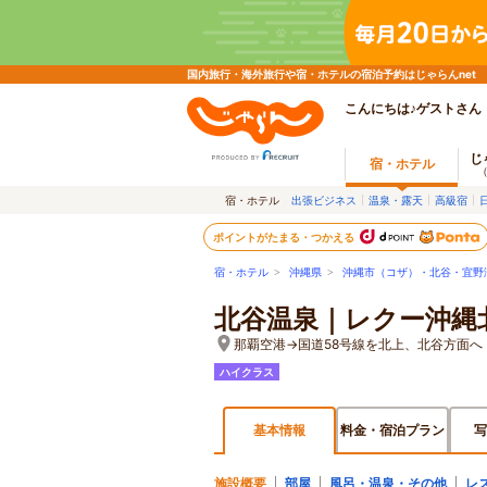
国内旅行・海外旅行や宿・ホテルの宿泊予約はじゃらんnet
こんにちは♪ゲストさん
じ
宿・ホテル
宿・ホテル
出張ビジネス
温泉・露天
高級宿
ポイントがたまる・つかえる
宿・ホテル
>
沖縄県
>
沖縄市（コザ）・北谷・宜野
北谷温泉｜レクー沖縄
那覇空港→国道58号線を北上、北谷方面へ
ハイクラス
基本情報
料金・宿泊プラン
写
施設概要
部屋
風呂・温泉・その他
レ