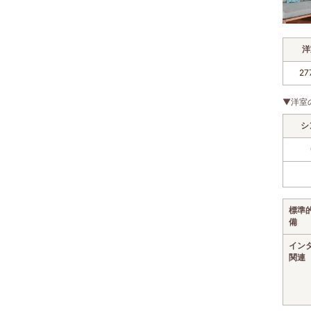
洋
27
▼洋室
シ
標準
備
イン
関連