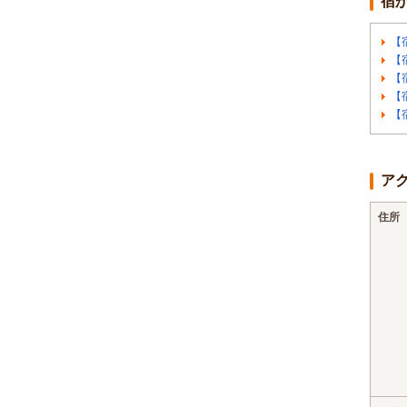
宿
【
【
【
【
【
ア
住所