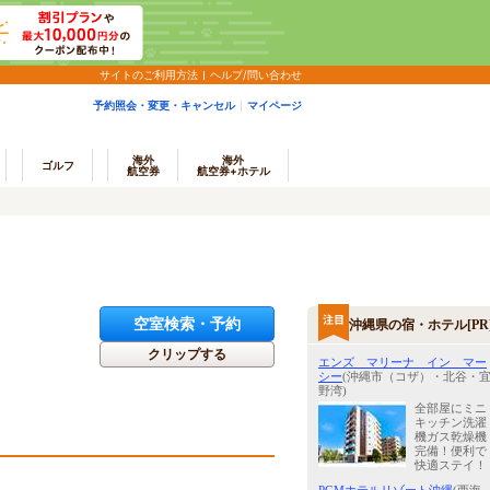
サイトのご利用方法
ヘルプ/問い合わせ
予約照会・変更・キャンセル
マイページ
海外
海外
ゴルフ
航空券
航空券+ホテル
空室検索・予約
沖縄県の宿・ホテル[PR
クリップする
エンズ マリーナ イン マー
シー
(沖縄市（コザ）・北谷・
野湾)
全部屋にミニ
キッチン洗濯
機ガス乾燥機
完備！便利で
快適ステイ！