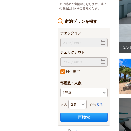
※1泊時の空室情報となります。連泊
の場合は日付をご指定ください。
宿泊プランを探す
チェックイン
ライベートプール＆テラスあり 定員1～8名
3
/
5
チェックアウト
日付未定
部屋数・人数
大人
子供
0名
再検索