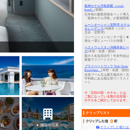
龍神ホテル浮島那覇（cond-
hotel）
(那覇)
日本初の最新高衛生ベッド導入
「龍神ホテル浮島」が新築開業
ムーンオーシャン宜野湾 ホテル
＆レジデンス
(沖縄市（コザ）
北谷・宜野湾)
コンベンションセンター近く★
海を一望ビューバスが自慢！
4
/
5
沖縄3店舗お風呂フェア
ベストウェスタン沖縄幸喜ビー
チ
(本部・名護・国頭)
最大４名迄宿泊可！年末年始は
家族でリゾートステイ。
プライベートヴィラ Yuki Suite
Kourijima
(本部・名護・国頭)
全室プール又は露天風呂付！古
宇利島にある独立型ヴィラスイ
ート
※「注目の宿・ホテル」とは、
ご覧になっている県の注目宿・
ホテルをご紹介しております。
クリップリスト
0
写真
施設の写真
クリップした宿とは