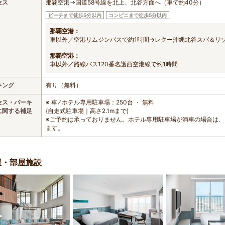
セス
那覇空港→国道58号線を北上、北谷方面へ（車で約40分）
ビーチまで徒歩5分以内
コンビニまで徒歩5分以内
那覇空港：
車以外／空港リムジンバスで約1時間→レクー沖縄北谷スパ＆リ
那覇空港：
車以外／路線バス120番名護西空港線で約1時間
キング
有り（無料）
セス・パーキ
※ 車 ⁄ ホテル専用駐車場：250台 ・ 無料
に関する補足
(自走式駐車場｜高さ2.1mまで)
※ご予約は承っておりません。ホテル専用駐車場が満車の場合は
ます。
屋・部屋施設