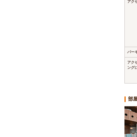
アク
パー
アク
ング
部