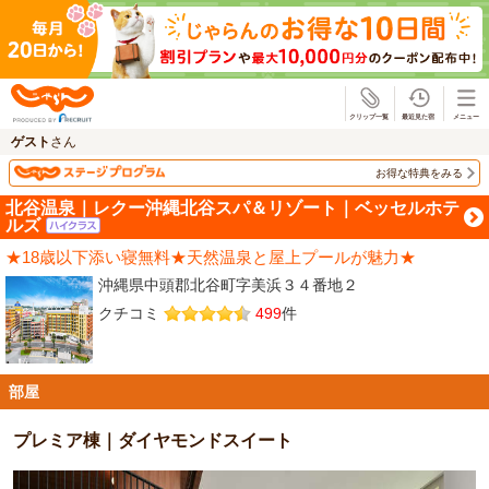
じゃらん
ゲスト
さん
お得な特典をみる
北谷温泉｜レクー沖縄北谷スパ＆リゾート｜ベッセルホテ
ルズ
★18歳以下添い寝無料★天然温泉と屋上プールが魅力★
沖縄県中頭郡北谷町字美浜３４番地２
クチコミ
499
件
部屋
プレミア棟｜ダイヤモンドスイート