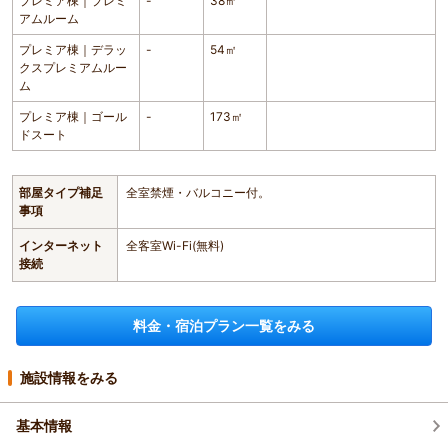
プレミア棟｜プレミ
-
38㎡
アムルーム
プレミア棟｜デラッ
-
54㎡
クスプレミアムルー
ム
プレミア棟｜ゴール
-
173㎡
ドスート
部屋タイプ補足
全室禁煙・バルコニー付。
事項
インターネット
全客室Wi-Fi(無料)
接続
料金・宿泊プラン一覧をみる
施設情報をみる
基本情報