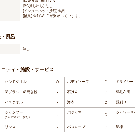
[接続方法] 無線LAN
[PC貸し出し] なし
[インターネット接続] 無料
[補足] 全館Wi-Fiが繋がっています。
泉・風呂
無し
メニティ・施設・サービス
ハンドタオル
ボディソープ
ドライヤー
○
○
歯ブラシ・歯磨き粉
石けん
羽毛布団
×
○
バスタオル
浴衣
髭剃り
×
○
シャンプー
パジャマ
シャワーキ
×
○
(ﾘﾝｽｲﾝｼｬﾝﾌﾟｰ含む)
リンス
バスローブ
綿棒
×
○