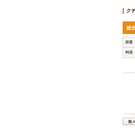
ク
総
部屋
料理
宿