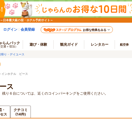
 ～日本最大級の宿・ホテル予約サイト～
ログイン
会員登録
お得な特典をみる
ゃらんパック
遊び・体験
観光ガイド
レンタカー
航空券
（交通＋宿泊）
日帰り・デイユース
トインホテル ピース
ース
。残り６台については、近くのコインパーキングをご使用ください。
図・
クチコミ
セス
(14件)