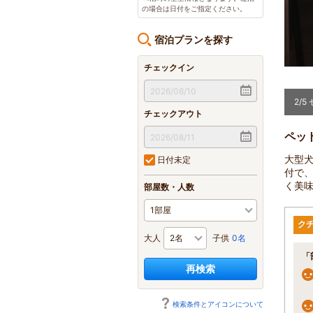
の場合は日付をご指定ください。
宿泊プランを探す
チェックイン
ウィーブを使用！疲れが癒されると思います。
2
/
5
チェックアウト
ペッ
大型
日付未定
付で
く美
部屋数・人数
ク
大人
子供
0名
「
再検索
検索条件とアイコンについて