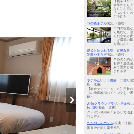
【創業３９０
余年のおもて
なし】お得に
『ふなや』の
ご予約を！
花の森ホテル
(松山・道後)
市内の喧騒か
ら離れて、澄
んだ空気と夜
には満天の星
を愉しむ♪
愛犬と泊まれる宿 道後温泉
別邸やすらぎ
(松山・道後)
早めの予約が
お得！道後温
泉で愛犬と泊
まれる宿！
ホテルたいよう農園 二番町
(
山・道後)
【朝食クチコミ４．８】日替わ
りの地産地消バイキングをご堪
能♪
ANAクラウンプラザホテル松山
by IHG
(松山・道後)
クーポン利用可！安心して泊ま
れるホテル！
たかのこのホテル
(松山・道後)
源泉掛け流し露天風呂