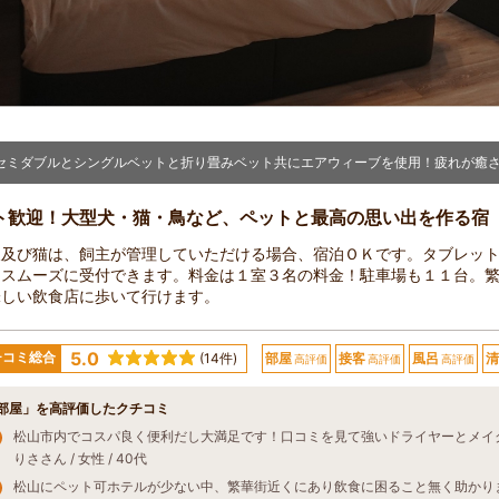
セミダブルとシングルベットと折り畳みベット共にエアウィーブを使用！疲れが癒
ト歓迎！大型犬・猫・鳥など、ペットと最高の思い出を作る宿
犬及び猫は、飼主が管理していただける場合、宿泊ＯＫです。タブレッ
、スムーズに受付できます。料金は１室３名の料金！駐車場も１１台。
味しい飲食店に歩いて行けます。
5.0
チコミ総合
(14件)
部屋
接客
風呂
清
高評価
高評価
高評価
部屋」を高評価したクチコミ
りささん / 女性 / 40代