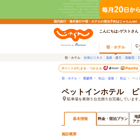
国内旅行・海外旅行や宿・ホテルの宿泊予約はじゃらんnet
こんにちは♪ゲストさん
じ
宿・ホテル
宿・ホテル
出張ビジネス
温泉・露天
高級宿
ポイントがたまる・つかえる
宿・ホテル
>
愛媛県
>
松山・道後
>
松山
> ペッ
ペットインホテル ピ
駐車場を東側５台北側５台完備しています
地
基本情報
料金・宿泊プラン
アク
施設概要