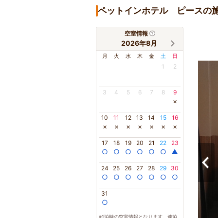
ペットインホテル ピースの
空室情報
2026年8月
月
火
水
木
金
土
日
1
2
3
4
5
6
7
8
9
×
10
11
12
13
14
15
16
×
×
×
×
×
×
×
17
18
19
20
21
22
23
○
○
○
○
○
○
▲
24
25
26
27
28
29
30
○
○
○
○
○
○
○
31
○
※1泊時の空室情報となります。連泊