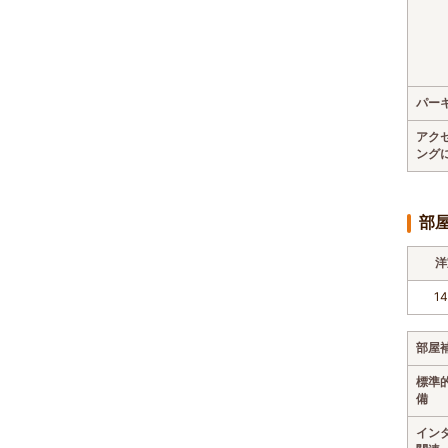
パー
アク
ング
部
洋
1
部屋
標準
備
イン