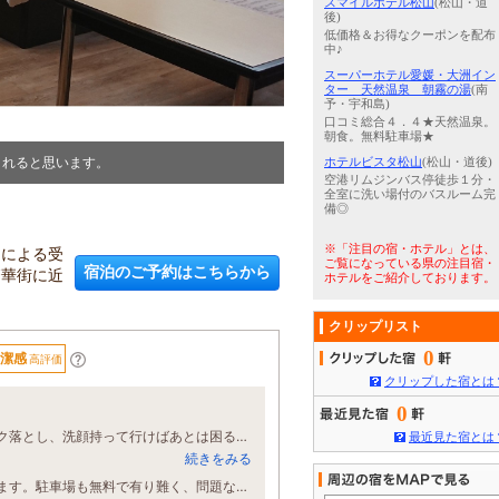
スマイルホテル松山
(松山・道
後)
低価格＆お得なクーポンを配布
中♪
スーパーホテル愛媛・大洲イン
ター 天然温泉 朝霧の湯
(南
予・宇和島)
口コミ総合４．４★天然温泉。
朝食。無料駐車場★
されると思います。
3
/
5
洗濯機とガス乾燥機は２台あ
ホテルビスタ松山
(松山・道後)
空港リムジンバス停徒歩１分・
全室に洗い場付のバスルーム完
備◎
※「注目の宿・ホテル」とは、
トによる受
ご覧になっている県の注目宿・
宿泊のご予約はこちらから
繁華街に近
ホテルをご紹介しております。
クリップリスト
0
潔感
高評価
クリップした宿とは
0
松山市内でコスパ良く便利だし大満足です！口コミを見て強いドライヤーとメイク落とし、洗顔持って行けばあとは困ることは無かったです。従業員の肩も親切でまた行った時は利用したいと思います。
最近見た宿とは
続きをみる
松山にペット可ホテルが少ない中、繁華街近くにあり飲食に困ること無く助かります。駐車場も無料で有り難く、問題なし。 ただ、個人的には室内備品としてコロコロ粘着と部屋着があれば便利で助かるかなと。。 朝ごはんは犬の散歩がてら、近くのサンドウィッチ屋さんがオススメ。早朝営業で種類豊富なのです。 とにかくコチラのホテル、私の松山ペット同伴旅として１択のホテルです。