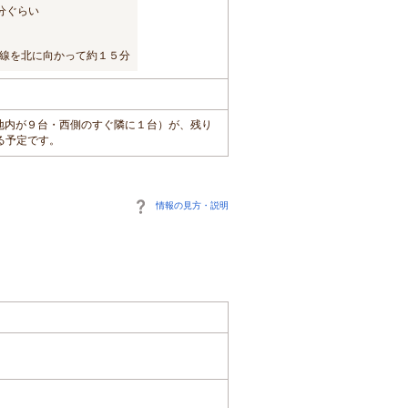
分ぐらい
号線を北に向かって約１５分
敷地内が９台・西側のすぐ隣に１台）が、残り
る予定です。
情報の見方・説明