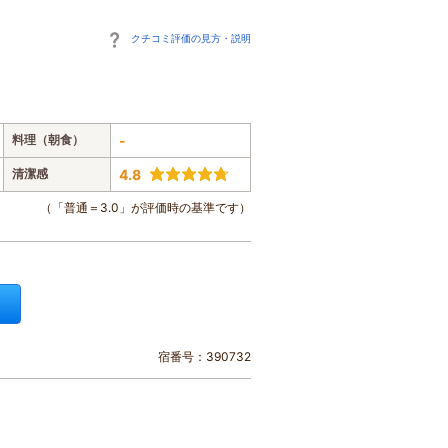
クチコミ評価の見方・説明
料理（朝食）
-
清潔感
4.8
（「普通＝3.0」が評価時の基準です）
宿番号：390732