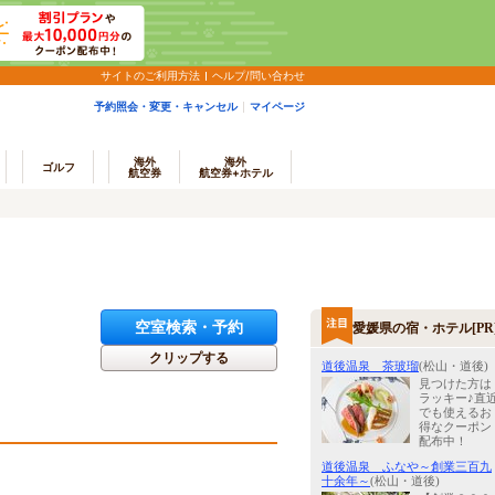
サイトのご利用方法
ヘルプ/問い合わせ
予約照会・変更・キャンセル
マイページ
海外
海外
ゴルフ
航空券
航空券+ホテル
空室検索・予約
愛媛県の宿・ホテル[PR
クリップする
道後温泉 茶玻瑠
(松山・道後)
見つけた方は
ラッキー♪直
でも使えるお
得なクーポン
配布中！
道後温泉 ふなや～創業三百九
十余年～
(松山・道後)