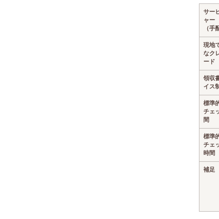
サー
ャー
（手
現地
なク
ード
領収
イス
標準
チェ
間
標準
チェ
時間
補足