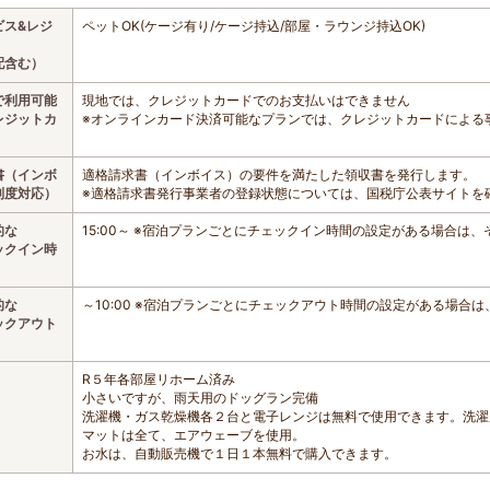
ビス&レジ
ペットOK(ケージ有り/ケージ持込/部屋・ラウンジ持込OK)
配含む）
で利用可能
現地では、クレジットカードでのお支払いはできません
レジットカ
※オンラインカード決済可能なプランでは、クレジットカードによる
書（インボ
適格請求書（インボイス）の要件を満たした領収書を発行します。
制度対応）
※適格請求書発行事業者の登録状態については、国税庁公表サイトを
的な
15:00～ ※宿泊プランごとにチェックイン時間の設定がある場合は
ックイン時
的な
～10:00 ※宿泊プランごとにチェックアウト時間の設定がある場合
ックアウト
R５年各部屋リホーム済み
小さいですが、雨天用のドッグラン完備
洗濯機・ガス乾燥機各２台と電子レンジは無料で使用できます。洗濯
マットは全て、エアウェーブを使用。
お水は、自動販売機で１日１本無料で購入できます。