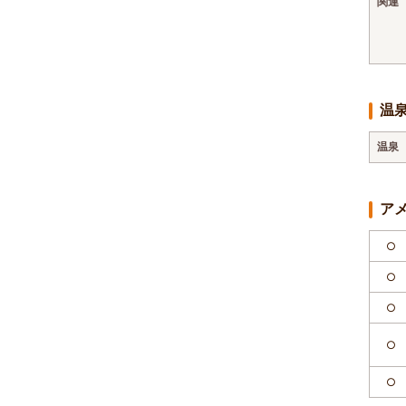
関連
温
温泉
ア
○
○
○
○
○