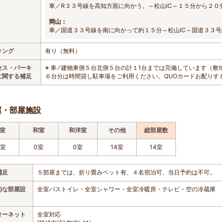
車／R３３号線を高知方面に向かう。～松山IC～１５分から２０
岡山：
車／国道３３号線を南に向かって約１５分～松山IC～国道３３
キング
有り（無料）
セス・パーキ
※ 車 ⁄ 建物東側５台北側５台の計１1台までは完備しています（
に関する補足
６台分は時間貸し駐車場をご利用ください。QUOカードお配りす
屋・部屋施設
室
和室
和洋室
その他
総部屋数
4室
0室
0室
14室
14室
補足
５部屋までは、折り畳みベット有、４名宿泊可、当日予約は不可。
的な部屋設
全室バストイレ・全室シャワー・全室冷暖房・テレビ・空の冷蔵庫
ターネット
全室対応