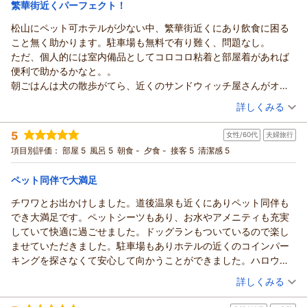
繁華街近くパーフェクト！
ペットインホテル ピースからの返信
松山にペット可ホテルが少ない中、繁華街近くにあり飲食に困る
この度はご宿泊いただき、また心温まる口コミをお寄せいただ
こと無く助かります。駐車場も無料で有り難く、問題なし。
き誠にありがとうございます。
ただ、個人的には室内備品としてコロコロ粘着と部屋着があれば
松山市内でのご滞在にご満足いただけたとのこと、大変嬉しく
便利で助かるかなと。。
拝見いたしました。「コスパ良く便利」とのお言葉は、私ども
朝ごはんは犬の散歩がてら、近くのサンドウィッチ屋さんがオス
にとって何よりの励みでございます。また、設備面につきまし
スメ。早朝営業で種類豊富なのです。
（投稿日：2025/11/16）
詳しくみる
ても具体的なご感想をいただき、今後ご利用を検討されるお客
とにかくコチラのホテル、私の松山ペット同伴旅として１択のホ
様にとっても大変参考になる内容で感謝申し上げます。
宿泊時期：
2025年11月宿泊 (夫婦旅行)
テルです。
5
スタッフの対応につきましてもお褒めいただき、重ねて御礼申
女性/60代
夫婦旅行
投稿者：
りりさん
(女性/50代)
宿泊プラン：
ファミリータイプ３名
し上げます。お客様に安心してお過ごしいただけるよう、これ
項目別評価：
部屋 5
風呂 5
朝食 -
夕食 -
その他
接客 5
食事なし
清潔感 5
からも丁寧で心のこもったサービスを心掛けてまいります。
宿泊価格帯：
11,001～12,000円(大人一人あたり/税込)
ぜひまた松山へお越しの際は、大切なペットとご一緒に当館を
ペット同伴で大満足
ご利用いただけますと幸いです。スタッフ一同、再びお会いで
ペットインホテル ピースからの返信
チワワとお出かけしました。道後温泉も近くにありペット同伴も
きる日を心よりお待ちしております。
当ホテルを御利用していただき、ありがとうございます。
でき大満足です。ペットシーツもあり、お水やアメニティも充実
（返信日：2026/03/24）
当ホテルは、ペット（今までに宿泊してペットは、小型犬か
していて快適に過ごせました。ドッグランもついているので楽し
ら大型犬までと猫と小型の動物など）と泊まれるホテルとし
ませていただきました。駐車場もありホテルの近くのコインパー
て、リノベーションしています。
キングを探さなくて安心して向かうことができました。ハロウィ
すべてのペットと旅行が楽しめるとの思いから頭数制限をし
ンのフォトスポットもあり季節により色々なシーンの撮影ができ
（投稿日：2025/10/16）
詳しくみる
ていません。
るのかとおもいます。次はクリスマスの時期に伺いたいと思いま
又、松山市の繁華街や商店街に近く、松山鯛めし・宇和島鯛
宿泊時期：
2025年10月宿泊 (夫婦旅行)
す。