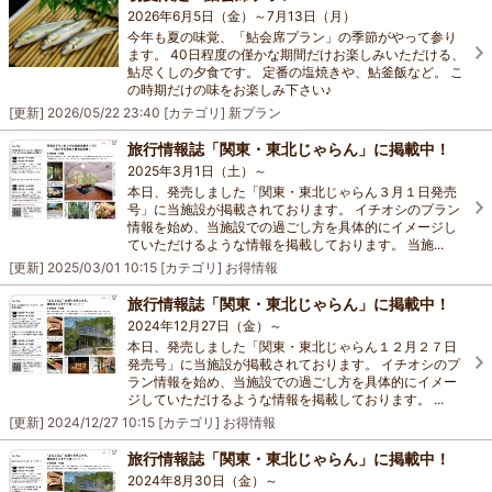
2026年6月5日（金）～7月13日（月）
今年も夏の味覚、「鮎会席プラン」の季節がやって参り
ます。 40日程度の僅かな期間だけお楽しみいただける、
鮎尽くしの夕食です。 定番の塩焼きや、鮎釜飯など。 こ
の時期だけの味をお楽しみ下さい♪
[更新]
2026/05/22 23:40
[カテゴリ]
新プラン
旅行情報誌「関東・東北じゃらん」に掲載中！
2025年3月1日（土）～
本日、発売しました「関東・東北じゃらん３月１日発売
号」に当施設が掲載されております。 イチオシのプラン
情報を始め、当施設での過ごし方を具体的にイメージし
ていただけるような情報を掲載しております。 当施...
[更新]
2025/03/01 10:15
[カテゴリ]
お得情報
旅行情報誌「関東・東北じゃらん」に掲載中！
2024年12月27日（金）～
本日、発売しました「関東・東北じゃらん１２月２７日
発売号」に当施設が掲載されております。 イチオシのプ
ラン情報を始め、当施設での過ごし方を具体的にイメー
ジしていただけるような情報を掲載しております。 ...
[更新]
2024/12/27 10:15
[カテゴリ]
お得情報
旅行情報誌「関東・東北じゃらん」に掲載中！
2024年8月30日（金）～