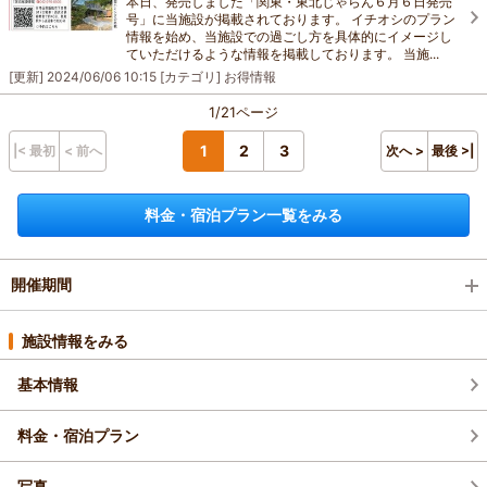
本日、発売しました「関東・東北じゃらん６月６日発売
号」に当施設が掲載されております。 イチオシのプラン
情報を始め、当施設での過ごし方を具体的にイメージし
ていただけるような情報を掲載しております。 当施...
[更新]
2024/06/06 10:15
[カテゴリ]
お得情報
1/21ページ
1
2
3
|< 最初
< 前へ
次へ >
最後 >|
料金・宿泊プラン一覧をみる
開催期間
2026年8月(1)
施設情報をみる
基本情報
2026年7月(2)
料金・宿泊プラン
写真