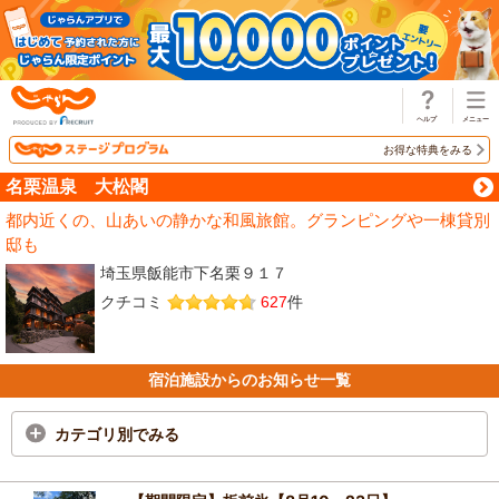
じゃらん
お得な特典をみる
名栗温泉 大松閣
都内近くの、山あいの静かな和風旅館。グランピングや一棟貸別
邸も
埼玉県飯能市下名栗９１７
クチコミ
627
件
宿泊施設からのお知らせ一覧
カテゴリ別でみる