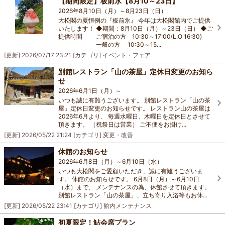
【期間限定】板前氷【8月10～23日】
2026年8月10日（月）～8月23日（日）
大松閣の夏恒例の『板前氷』 今年は大松閣館内でご提供
いたします！ ◆期間：8月10日（月）～23日（日） ◆ご
提供時間 ご宿泊の方 10:30～17:00(L.O 16:30)
一般の方 10:30～15...
[更新]
2026/07/17 23:21
[カテゴリ]
イベント・フェア
別館レストラン「山の茶屋」定休日変更のお知ら
せ
2026年6月1日（月）～
いつも誠に有難うございます。 別館レストラン「山の茶
屋」定休日変更のお知らせです。 レストラン山の茶屋は
2026年6月より、 毎週水曜日、木曜日を定休日とさせて
頂きます。 （祝祭日は営業） ご不便をお掛け...
[更新]
2026/05/22 21:24
[カテゴリ]
変更・改善
休館のお知らせ
2026年6月8日（月）～6月10日（水）
いつも大松閣をご愛顧いただき、誠に有難うございま
す。 休館のお知らせです。 6月8日（月）～6月10日
（水）まで、 メンテナンスの為、休館させて頂きます。
別館レストラン「山の茶屋」、立ち寄り入浴等もお休...
[更新]
2026/05/22 23:41
[カテゴリ]
館内メンテナンス
初夏限定！鮎会席プラン