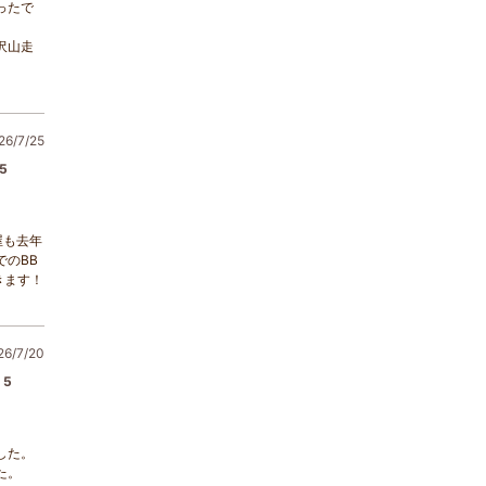
ったで
沢山走
6/7/25
5
屋も去年
のBB
きます！
/7/20
5
した。
た。