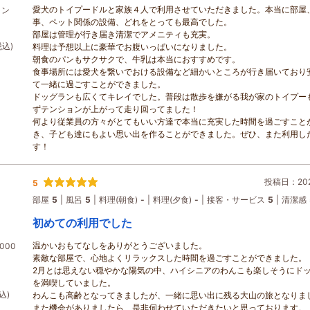
愛犬のトイプードルと家族４人で利用させていただきました。本当に部屋
ラン
事、ペット関係の設備、どれをとっても最高でした。
部屋は管理が行き届き清潔でアメニティも充実。
税込)
料理は予想以上に豪華でお腹いっぱいになりました。
朝食のパンもサクサクで、牛乳は本当におすすめです。
食事場所には愛犬を繋いでおける設備など細かいところが行き届いており
て一緒に過ごすことができました。
ドッグランも広くてキレイでした。普段は散歩を嫌がる我が家のトイプー
ずテンションが上がって走り回ってました！
何より従業員の方々がとてもいい方達で本当に充実した時間を過ごすこと
き、子ども達にもよい思い出を作ることができました。ぜひ、また利用し
す！
投稿日：2026
5
部屋
5
風呂
5
料理(朝食)
-
料理(夕食)
-
接客・サービス
5
清潔感
初めての利用でした
温かいおもてなしをありがとうございました。
000
素敵な部屋で、心地よくリラックスした時間を過ごすことができました。
2月とは思えない穏やかな陽気の中、ハイシニアのわんこも楽しそうにド
を満喫していました。
込)
わんこも高齢となってきましたが、一緒に思い出に残る大山の旅となりま
また機会がありましたら、是非伺わせていただきたいと思っております。