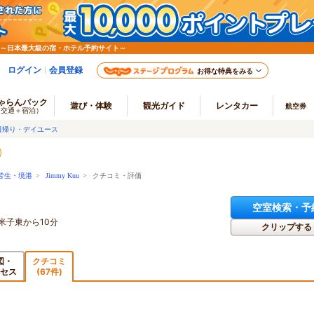
 ～日本最大級の宿・ホテル予約サイト～
ログイン
会員登録
お得な特典をみる
ゃらんパック
遊び・体験
観光ガイド
レンタカー
航空券
（交通＋宿泊）
日帰り・デイユース
皆生・境港
>
Jimmy Kuu
> クチコミ・評価
空室検索・予
米子東から10分
クリップする
図・
クチコミ
セス
(67件)