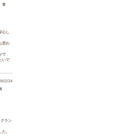
、食
安心し
も思わ
がで
たいで
/2/24
5
ックラン
した。