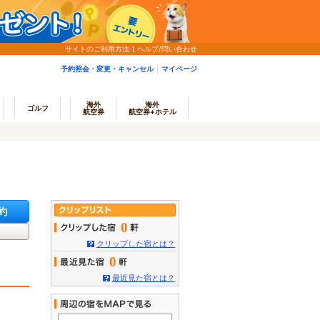
サイトのご利用方法
ヘルプ/問い合わせ
予約照会・変更・キャンセル
マイページ
海外
海外
ゴルフ
航空券
航空券+ホテル
約
0
クリップした宿とは？
0
最近見た宿とは？