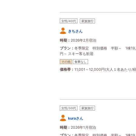
女性/40代
家族旅行
きちさん
時期
2026年2月宿泊
プラン
冬季限定 特別価格 半額～ 1棟19,
円～ スキー客も歓迎
その他
食事なし
価格帯
11,001～12,000円(大人１名あたり/
女性/30代
家族旅行
kuraさん
時期
2026年1月宿泊
プラン
冬季限定 特別価格 半額～ 1棟19,