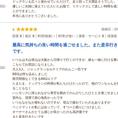
ドッグランも広々と使わせていただけて、走り回って大満足そうでした。
税込)
優しいご夫婦に迎えていただいたお陰で、リラックスして楽しい時間を過
とができました。
本当にありがとうございました。
投稿日：202
5
部屋
5
風呂
5
料理(朝食)
-
料理(夕食)
-
接客・サービス
5
清潔感
最高に気持ちの良い時間を過ごせました。また是非行き
です。
いつもは大山登山は大阪から日帰りで行くのですが、娘も一緒に行ける事
こちらでお世話になりました。
税込)
大人3人、ジャックラッセルテリアのわんこ一匹です
BBQは持ち込みしました
雨天関係なくできるBBQエリア
たまたま、ドッグランの利用が私たちだけだったので、他のワンちゃんを
ることもなく
ハンモックに揺られながら青空を眺めてのんびりしたひととき過ごせまし
室内も、清潔で居心地良かったです
いつもなかなか寝れないのですが、登山で疲れていたのもありますが
ベッドマットが私には合っていて、すつーと眠りにつけました
オーナーさんがとても感じが良かったのも高評価です
また是非行きたいです