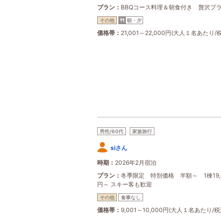
プラン
BBQコース料理＆朝食付き 贅沢プ
その他
朝・夕
価格帯
21,001～22,000円(大人１名あたり/
男性/60代
家族旅行
siさん
時期
2026年2月宿泊
プラン
冬季限定 特別価格 半額～ 1棟19,
円～ スキー客も歓迎
その他
食事なし
価格帯
9,001～10,000円(大人１名あたり/税