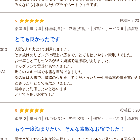
みんなにもお勧めしたいプライベートヴィラです。
投稿日：202
5
部屋
5
風呂
4
料理(朝食)
-
料理(夕食)
-
接客・サービス
5
清潔感
とても良かったです
人間2人と犬2頭で利用しました。
000
吹き抜けのリビングは程よい広さで、とても使いやすい間取りでした。
お部屋もとてもセンスが良く綺麗で清潔感がありました。
ドッグランで雪遊びもできました。
税込)
近くのスキー場でも雪を堪能できました！
次の日は大雪で、帰路の心配をしてくださったり一生懸命車の前を雪かき
ださったりととても助かりました。
是非また利用したいと思います！
ととても良いお宿でした
投稿日：202
5
部屋
5
風呂
4
料理(朝食)
-
料理(夕食)
-
接客・サービス
5
清潔感
もう一度泊まりたい、そんな素敵なお宿でした！
愛犬と泊まれる宿泊施設を探してて、たまたまSNSで見つけて今回宿泊し
000