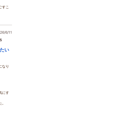
ごすこ
6/6/11
5
たい
になり
気にす
た。