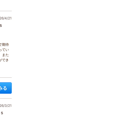
6/4/21
5
で期待
ってい
。また
ができ
みる
6/3/21
5