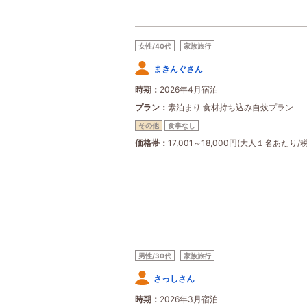
女性/40代
家族旅行
まきんぐさん
時期
2026年4月宿泊
プラン
素泊まり 食材持ち込み自炊プラン
その他
食事なし
価格帯
17,001～18,000円(大人１名あたり/
男性/30代
家族旅行
さっしさん
時期
2026年3月宿泊