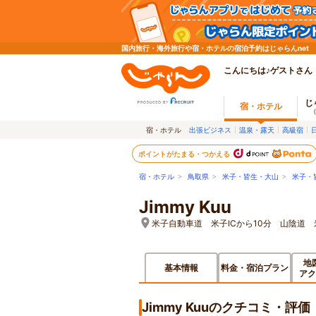
国内旅行・海外旅行や宿・ホテルの宿泊予約はじゃらんnet
こんにちは♪ゲストさん
じ
宿・ホテル
宿・ホテル
出張ビジネス
温泉・露天
高級宿
ポイントがたまる・つかえる
宿・ホテル
>
鳥取県
>
米子・皆生・大山
>
米子・
Jimmy Kuu
米子自動車道 米子ICから10分 山陰道 
地
基本情報
料金・宿泊プラン
アク
Jimmy Kuuのクチコミ・評価