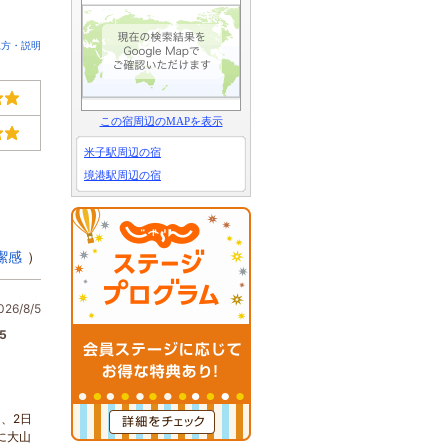
見方・説明
この宿周辺のMAPを表示
米子駅周辺の宿
境港駅周辺の宿
潔感
）
6/8/5
5
、2日
に大山