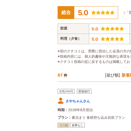
5.0
総合
（「
部屋
5.0
料理（夕食）
5.0
※宿のクチコミは、実際に宿泊した会員の方の
※投稿内容には、個人的趣味や主観的な表現を
※クチコミ投稿の掟に反するものは掲載してお
67
[並び順]
新着
件
女性/40代
家族旅行
さやちゃんさん
時期
2026年8月宿泊
プラン
素泊まり 食材持ち込み自炊プラン
その他
食事なし