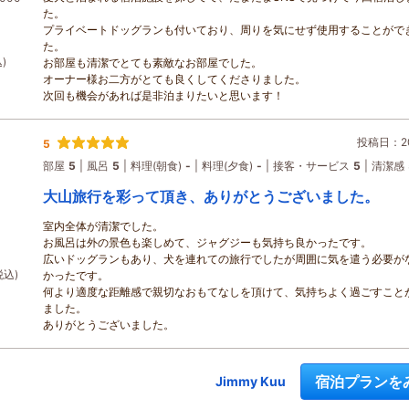
た。
プライベートドッグランも付いており、周りを気にせず使用することがで
た。
)
お部屋も清潔でとても素敵なお部屋でした。
オーナー様お二方がとても良くしてくださりました。
次回も機会があれば是非泊まりたいと思います！
投稿日：20
5
部屋
5
風呂
5
料理(朝食)
-
料理(夕食)
-
接客・サービス
5
清潔感
大山旅行を彩って頂き、ありがとうございました。
室内全体が清潔でした。
お風呂は外の景色も楽しめて、ジャグジーも気持ち良かったです。
広いドッグランもあり、犬を連れての旅行でしたが周囲に気を遣う必要が
税込)
かったです。
何より適度な距離感で親切なおもてなしを頂けて、気持ちよく過ごすこと
ました。
ありがとうございました。
宿泊プランを
Jimmy Kuu