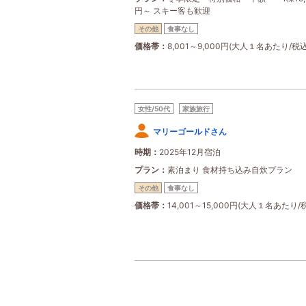
円～ スキー客も歓迎
その他
食事なし
価格帯
8,001～9,000円(大人１名あたり/税込
女性/50代
家族旅行
マリーゴールドさん
時期
2025年12月宿泊
プラン
素泊まり 食材持ち込み自炊プラン
その他
食事なし
価格帯
14,001～15,000円(大人１名あたり/