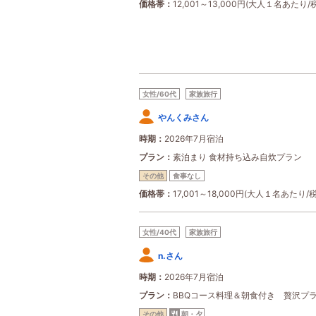
価格帯
12,001～13,000円(大人１名あたり/
女性/60代
家族旅行
やんくみさん
時期
2026年7月宿泊
プラン
素泊まり 食材持ち込み自炊プラン
その他
食事なし
価格帯
17,001～18,000円(大人１名あたり/
女性/40代
家族旅行
n.さん
時期
2026年7月宿泊
プラン
BBQコース料理＆朝食付き 贅沢プ
その他
朝・夕