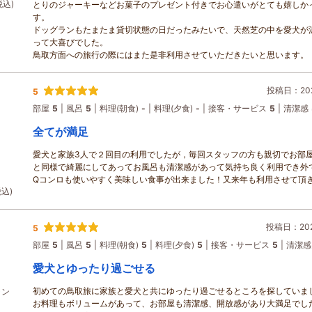
税込)
とりのジャーキーなどお菓子のプレゼント付きでお心遣いがとても嬉しか
す。
ドッグランもたまたま貸切状態の日だったみたいで、天然芝の中を愛犬が
って大喜びでした。
鳥取方面への旅行の際にはまた是非利用させていただきたいと思います。
投稿日：202
5
部屋
5
風呂
5
料理(朝食)
-
料理(夕食)
-
接客・サービス
5
清潔感
全てが満足
愛犬と家族3人で２回目の利用でしたが，毎回スタッフの方も親切でお部
と同様で綺麗にしてあってお風呂も清潔感があって気持ち良く利用でき外で
Qコンロも使いやすく美味しい食事が出来ました！又来年も利用させて頂
税込)
投稿日：2026
5
部屋
5
風呂
5
料理(朝食)
5
料理(夕食)
5
接客・サービス
5
清潔感
愛犬とゆったり過ごせる
初めての鳥取旅に家族と愛犬と共にゆったり過ごせるところを探していま
ラン
お料理もボリュームがあって、お部屋も清潔感、開放感があり大満足でし