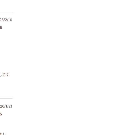
6/2/10
5
してく
6/1/21
5
まし