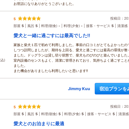
お世話になりありがとうございました。
投稿日：202
5
部屋
5
風呂
5
料理(朝食)
-
料理(夕食)
-
接客・サービス
5
清潔感
愛犬と一緒に過ごすには最高でした!!
家族と柴犬１匹で初めて利用しました。事前の口コミがとてもよかったの
しつつ訪問しましたが、期待を上回る、愛犬と過ごすには最高の環境が整
ました。ドッグランは貸し切り状態で、柴犬ものびのびと遊んでいました
税込)
室内設備のセンスもよく、清潔に管理されており、気持ちよく過ごすこと
ました。
また機会がありましたら利用したいと思います!!
宿泊プランを
Jimmy Kuu
投稿日：202
5
部屋
5
風呂
5
料理(朝食)
5
料理(夕食)
5
接客・サービス
5
清潔感
愛犬とのお泊まりに最適