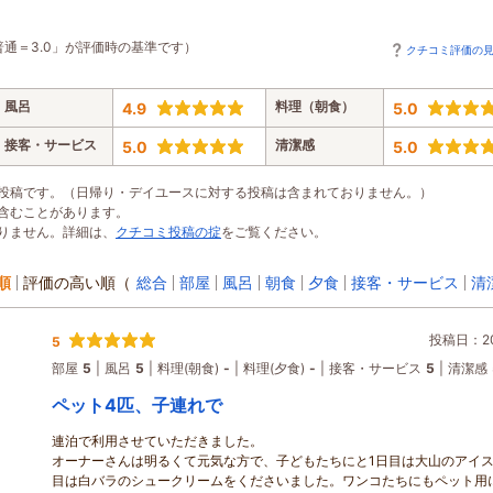
普通＝3.0」が評価時の基準です）
クチコミ評価の
風呂
料理（朝食）
4.9
5.0
接客・サービス
清潔感
5.0
5.0
投稿です。（日帰り・デイユースに対する投稿は含まれておりません。）
含むことがあります。
りません。詳細は、
クチコミ投稿の掟
をご覧ください。
順
評価の高い順
（
総合
部屋
風呂
朝食
夕食
接客・サービス
清
投稿日：202
5
部屋
5
風呂
5
料理(朝食)
-
料理(夕食)
-
接客・サービス
5
清潔感
ペット4匹、子連れで
連泊で利用させていただきました。
オーナーさんは明るくて元気な方で、子どもたちにと1日目は大山のアイス
目は白バラのシュークリームをくださいました。ワンコたちにもペット用