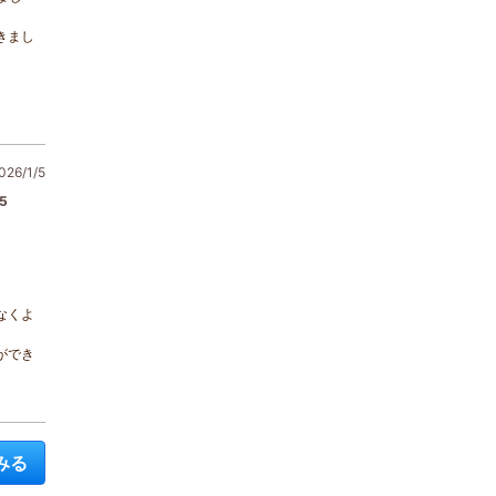
きまし
26/1/5
5
なくよ
ができ
みる