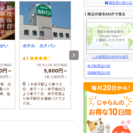
最近見た宿とは
かい
ホテル カクバン
皆生温泉 皆生菊乃家
この宿周辺のMAPを表示
4.1
4.6
合計(税込)
1泊 大人2名 合計(税込)
1泊 大人2名 合計(税込)
米子駅周辺の宿
00円～
5,600円～
13,200円～
境港駅周辺の宿
,100円～
1名 2,800円～
1名 6,600円～
下車、日
ＪＲ米子駅より車で５
ＪＲ米子駅よりタクシー
通バス
分、米子ＩＣ～米子南出口
で約15分/米子ＩＣ下車、境
下車、徒
より車で７分、米子空港よ
港方面へ５ｋｍ/米子空港よ
り米子駅行き連絡バスで２
りタクシーで約20分
０分。