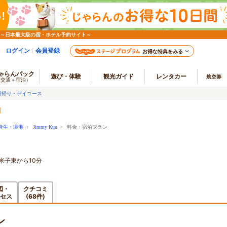
 ～日本最大級の宿・ホテル予約サイト～
ログイン
会員登録
お得な特典をみる
ゃらんパック
遊び・体験
観光ガイド
レンタカー
航空券
（交通＋宿泊）
日帰り・デイユース
皆生・境港
>
Jimmy Kuu
> 料金・宿泊プラン
米子東から10分
図・
クチコミ
セス
(68件)
ン