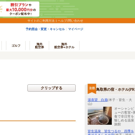
サイトのご利用方法
ヘルプ/問い合わせ
予約照会・変更・キャンセル
マイページ
海外
海外
ゴルフ
航空券
航空券+ホテル
クリップする
鳥取県の宿・ホテル[PR
湯喜望 白扇
(米子・皆生・大
山)
オーシャンビ
ューの客室×
食で非日常を
愉しめる温泉
旅館
皆生温泉 皆生つるや 四季を