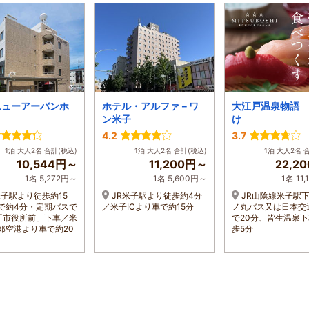
ニューアーバンホ
ホテル・アルファ－ワ
大江戸温泉物語 
ン米子
け
4.2
3.7
1泊 大人2名 合計(税込)
1泊 大人2名 合計(税込)
1泊 大人2名 
10,544円～
11,200円～
22,2
1名 5,272円～
1名 5,600円～
1名 11
米子駅より徒歩約15
JR米子駅より徒歩約4分
JR山陰線米子駅
で約4分・定期バスで
／米子ICより車で約15分
ノ丸バス又は日本交
「市役所前」下車／米
で20分、皆生温泉
郎空港より車で約20
歩5分