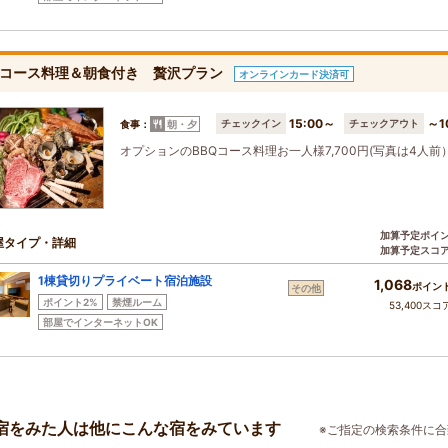
Qコース料理＆朝食付き 贅沢プラン
オンラインカード決済可
15:00～
～1
チェックイン
チェックアウト
食事：
朝・夕
オプションのBBQコース料理お一人様7,700円(写真は4人
加算予定ポイ
屋タイプ・詳細
加算予定スコ
1棟貸切りプライベート宿泊施設
1,068
ポイン
その他
ポイント2%
禁煙ルーム
53,400スコ
部屋でインターネットOK
宿をみた人は他にこんな宿をみています
※ご指定の検索条件に