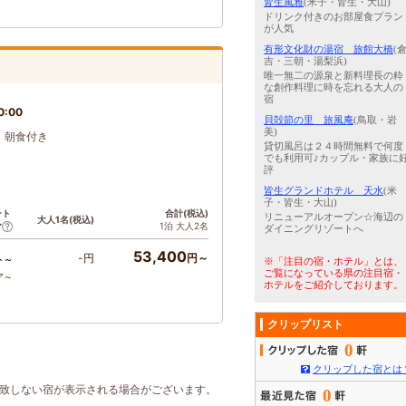
皆生風雅
(米子・皆生・大山)
ドリンク付きのお部屋食プラン
が人気
有形文化財の湯宿 旅館大橋
(
吉・三朝・湯梨浜)
唯一無二の源泉と新料理長の粋
な創作料理に時を忘れる大人の
宿
0:00
貝殻節の里 旅風庵
(鳥取・岩
美)
前）朝食付き
貸切風呂は２４時間無料で何度
でも利用可♪カップル・家族に
評
皆生グランドホテル 天水
(米
子・皆生・大山)
ント
合計(税込)
リニューアルオープン☆海辺の
大人1名(税込)
1泊 大人2名
ア
ダイニングリゾートへ
53,400
-円
円～
ト～
※「注目の宿・ホテル」とは、
ご覧になっている県の注目宿・
ア～
ホテルをご紹介しております。
クリップリスト
0
クリップした宿とは
合致しない宿が表示される場合がございます。
0