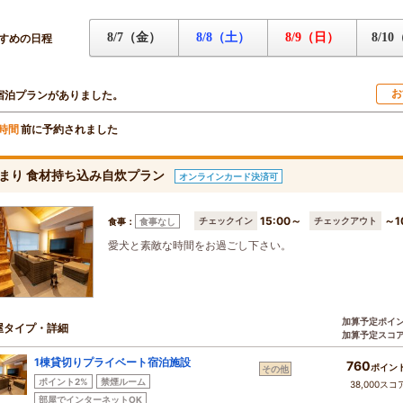
8/7（金）
8/8（土）
8/9（日）
8/1
すめの日程
お
宿泊プランがありました。
前に予約されました
時間
まり 食材持ち込み自炊プラン
オンラインカード決済可
15:00～
～1
チェックイン
チェックアウト
食事：
食事なし
愛犬と素敵な時間をお過ごし下さい。
加算予定ポイ
屋タイプ・詳細
加算予定スコ
1棟貸切りプライベート宿泊施設
760
ポイン
その他
ポイント2%
禁煙ルーム
38,000スコ
部屋でインターネットOK