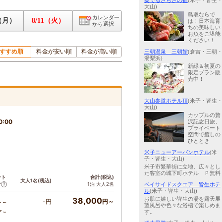
奏でるさらさの宿
(米子・皆生
大山)
鳥取ならで
カレンダー
0（月）
8/11（火）
は！日本海育
から選択
ちの美味しい
お魚をご堪能
ください！
すすめ順
料金が安い順
料金が高い順
三朝温泉 三朝館
(倉吉・三朝
湯梨浜)
新緑＆初夏の
限定プラン販
売中！
大山参道ホテル頂
(米子・皆生
大山)
カップルの贅
0:00
沢記念日旅、
プライベート
空間で癒しの
ひととき
米子ニューアーバンホテル
(米
子・皆生・大山)
米子市繁華街に立地、広々とし
た客室の城下町ホテル Ｐ無料
ント
合計(税込)
大人1名(税込)
1泊 大人2名
ア
ベイサイドスクエア 皆生ホテ
ル
(米子・皆生・大山)
38,000
お肌に嬉しい皆生の湯を露天展
-円
円～
ト～
望風呂や色々な浴槽で楽しめま
ア～
す。