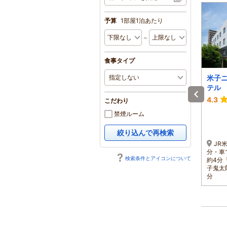
予算
1部屋1泊あたり
～
食事タイプ
グリーンリッチホテル
ビジネスホテル オー
米子
米子駅前（人工温泉
シャン
テル
二股湯の華）
4.3
4.3
4.3
こだわり
1泊 大人2名 合計(税込)
1泊 大人2名 合計(税込)
禁煙ルーム
9,200円～
11,500円～
1名 4,600円～
1名 5,750円～
絞り込んで再検索
ＪＲ米子駅北口より徒歩
ＪＲ米子駅～タクシーで
JR
3分／山陰道 米子中ＩＣよ
15分／中国自動車道米子イ
分・車
検索条件とアイコンについて
り車で4分／米子鬼太郎空港
ンター～車で約10分／米子
約4分
より空港リムジンバスで25
空港からは車で約15分
子鬼太
分
分