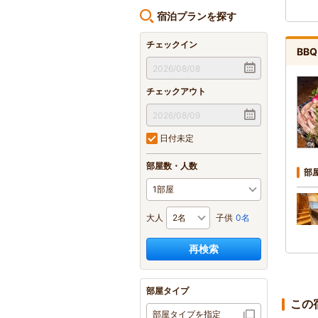
宿泊プランを探す
チェックイン
BB
チェックアウト
日付未定
部屋数・人数
部
大人
子供
0名
再検索
部屋タイプ
この
部屋タイプを指定