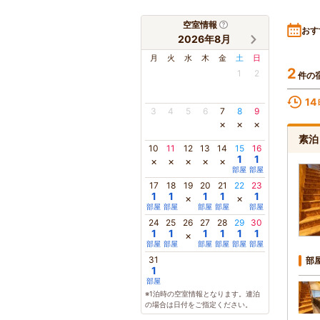
空室情報
おす
2026年8月
月
火
水
木
金
土
日
2
1
2
件の
14
3
4
5
6
7
8
9
×
×
×
素泊
10
11
12
13
14
15
16
1
1
×
×
×
×
×
部屋
部屋
17
18
19
20
21
22
23
1
1
1
1
1
×
×
部屋
部屋
部屋
部屋
部屋
24
25
26
27
28
29
30
1
1
1
1
1
1
×
部屋
部屋
部屋
部屋
部屋
部屋
31
部
1
部屋
※1泊時の空室情報となります。連泊
の場合は日付をご指定ください。