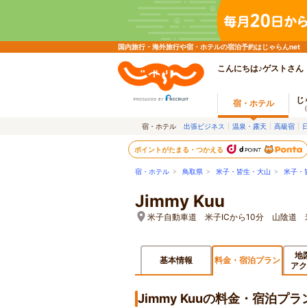
国内旅行・海外旅行や宿・ホテルの宿泊予約はじゃらんnet
こんにちは♪ゲストさん
じ
宿・ホテル
宿・ホテル
出張ビジネス
温泉・露天
高級宿
ポイントがたまる・つかえる
宿・ホテル
>
鳥取県
>
米子・皆生・大山
>
米子・
Jimmy Kuu
米子自動車道 米子ICから10分 山陰道 
地
基本情報
料金・宿泊プラン
アク
Jimmy Kuuの料金・宿泊プラ