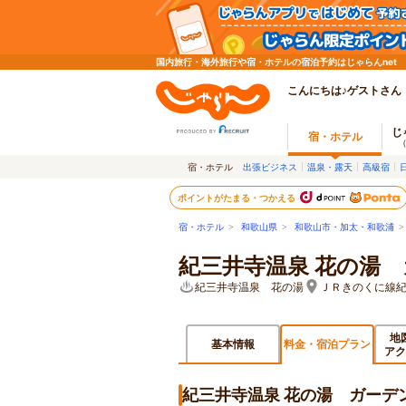
国内旅行・海外旅行や宿・ホテルの宿泊予約はじゃらんnet
こんにちは♪ゲストさん
じ
宿・ホテル
宿・ホテル
出張ビジネス
温泉・露天
高級宿
ポイントがたまる・つかえる
宿・ホテル
>
和歌山県
>
和歌山市・加太・和歌浦
紀三井寺温泉 花の湯
紀三井寺温泉 花の湯
ＪＲきのくに線紀
地
基本情報
料金・宿泊プラン
アク
紀三井寺温泉 花の湯 ガーデ