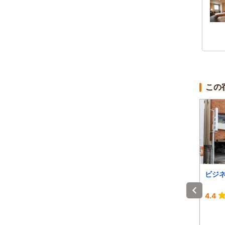
この
ＨＯＴＥＬ ＬＡ Ｓ
和歌山グリーンホテル
ビジ
ＣＡＬＡ
-
4.5
4.4
1泊 大人2名 合計(税込)
1泊 大人2名 合計(税込)
6,500円～
8,400円～