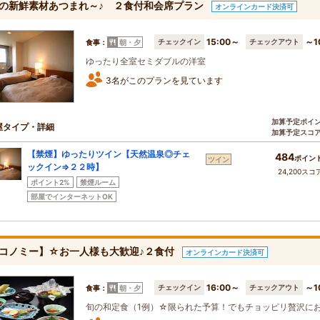
の新鮮素材あつまれ～♪ ２食付和会席プラン
オンラインカード決済可
15:00～
～1
チェックイン
チェックアウト
食事：
朝・夕
ゆったり全室セミダブルの洋室
3名がこのプランを見ています
加算予定ポイ
屋タイプ・詳細
加算予定スコ
【禁煙】ゆったりツイン【天然温泉◎チェ
484
ポイン
ツイン
ックイン⇒２２時】
24,200スコ
ポイント2%
禁煙ルーム
部屋でインターネットOK
コノミー】☆お一人様も大歓迎♪２食付
オンラインカード決済可
16:00～
～1
チェックイン
チェックアウト
食事：
朝・夕
旬の和定食（1例）☆限られた予算！でもチョッピリ贅沢に