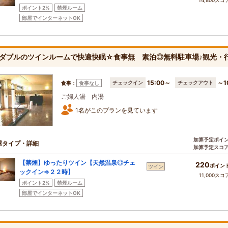
14,800スコ
ポイント2%
禁煙ルーム
部屋でインターネットOK
ダブルのツインルームで快適快眠☆食事無 素泊◎無料駐車場♪観光・
15:00～
～1
チェックイン
チェックアウト
食事：
食事なし
ご婦人湯 内湯
1名がこのプランを見ています
加算予定ポイ
屋タイプ・詳細
加算予定スコ
【禁煙】ゆったりツイン【天然温泉◎チェ
220
ポイン
ツイン
ックイン⇒２２時】
11,000スコ
ポイント2%
禁煙ルーム
部屋でインターネットOK