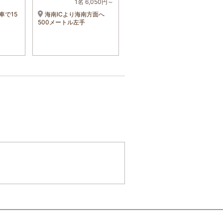
1名 6,050円～
1名 3,500円～
車で15
海南ICより海南方面へ
JR和歌山駅から電車で10
500メートル左手
分、JR紀三井寺駅より徒歩
３分 JR和歌山駅よりバ
ス 医大病院東口 下車３
分