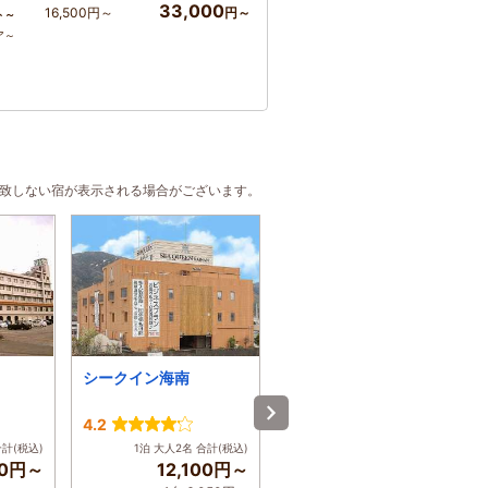
33,000
16,500円～
円～
ト～
ア～
合致しない宿が表示される場合がございます。
シークイン海南
ビジネスホテル 圭
4.2
3.9
合計(税込)
1泊 大人2名 合計(税込)
1泊 大人2名 合計(税込)
00円～
12,100円～
7,000円～