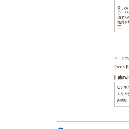
1名 3,250円～
JR和歌山駅から車で約5
ＪＲ和歌山駅より徒歩8
JR
分、徒歩約20分、バスの場
分、南海和歌山市駅よりタ
分、6
合は「三木町」バス停下車
クシーで7分
備でR
から徒歩約5分
根付き
可。
ページの
[ホテル
他の
ビジネ
エリア
近隣駅