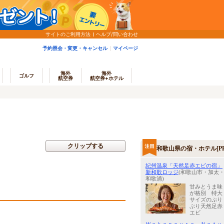
サイトのご利用方法
ヘルプ/問い合わせ
予約照会・変更・キャンセル
マイページ
海外
海外
ゴルフ
航空券
航空券+ホテル
クリップする
和歌山県の宿・ホテル[PR
紀州温泉「天然足赤エビの宿」
新和歌ロッジ
(和歌山市・加太
和歌浦)
甘みとうま味
が格別 特大
サイズのぷり
ぷり天然足赤
エビ