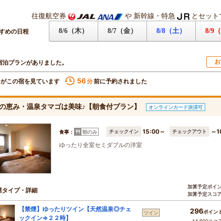
往復航空券
や
新幹線・特急
とセット
8/6（木）
8/7（金）
8/8（土）
8/9
すめの日程
お
宿泊プランがありました。
56
名がこの宿を見ています
前に予約されました
分
の恵み・温泉タマゴは美味♪【朝食付プラン】
オンラインカード決済可
15:00～
～1
チェックイン
チェックアウト
食事：
朝のみ
ゆったり全室セミダブルの洋室
加算予定ポイ
屋タイプ・詳細
加算予定スコ
【禁煙】ゆったりツイン【天然温泉◎チェ
296
ポイン
ツイン
ックイン⇒２２時】