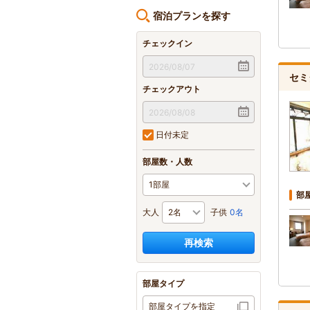
宿泊プランを探す
チェックイン
セミ
チェックアウト
日付未定
部屋数・人数
部
大人
子供
0名
再検索
部屋タイプ
部屋タイプを指定