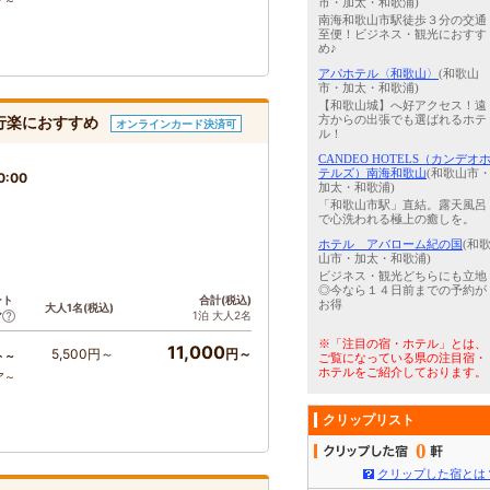
ア～
市・加太・和歌浦)
南海和歌山市駅徒歩３分の交通
至便！ビジネス・観光におすす
め♪
アパホテル〈和歌山〉
(和歌山
市・加太・和歌浦)
【和歌山城】へ好アクセス！遠
行楽におすすめ
方からの出張でも選ばれるホテ
オンラインカード決済可
ル！
CANDEO HOTELS（カンデオ
テルズ）南海和歌山
(和歌山市
0:00
加太・和歌浦)
「和歌山市駅」直結。露天風呂
で心洗われる極上の癒しを。
ホテル アバローム紀の国
(和
山市・加太・和歌浦)
ビジネス・観光どちらにも立地
◎今なら１４日前までの予約が
ント
合計(税込)
お得
大人1名(税込)
1泊 大人2名
ア
※「注目の宿・ホテル」とは、
11,000
5,500円～
円～
ト～
ご覧になっている県の注目宿・
ホテルをご紹介しております。
ア～
クリップリスト
0
クリップした宿とは