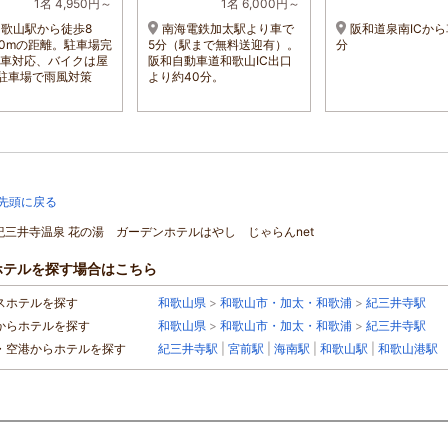
1名 4,950円～
1名 6,000円～
和歌山駅から徒歩8
南海電鉄加太駅より車で
阪和道泉南ICから
50mの距離。駐車場完
5分（駅まで無料送迎有）。
分
V車対応、バイクは屋
阪和自動車道和歌山IC出口
駐車場で雨風対策
より約40分。
先頭に戻る
]紀三井寺温泉 花の湯 ガーデンホテルはやし じゃらんnet
ホテルを探す場合はこちら
スホテルを探す
和歌山県
>
和歌山市・加太・和歌浦
>
紀三井寺駅
からホテルを探す
和歌山県
>
和歌山市・加太・和歌浦
>
紀三井寺駅
・空港からホテルを探す
紀三井寺駅
|
宮前駅
|
海南駅
|
和歌山駅
|
和歌山港駅