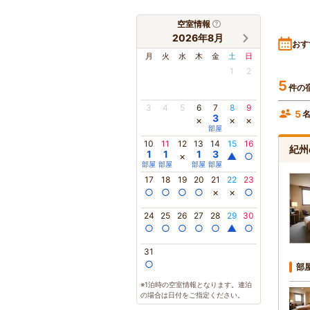
空室情報
2026年8月
おす
月
火
水
木
金
土
日
1
2
5
件の
3
4
5
6
7
8
9
5
3
×
×
×
部屋
10
11
12
13
14
15
16
紀州
1
1
1
3
×
▲
○
部屋
部屋
部屋
部屋
17
18
19
20
21
22
23
○
○
○
○
×
×
○
24
25
26
27
28
29
30
○
○
○
○
○
▲
○
31
○
部
※1泊時の空室情報となります。連泊
の場合は日付をご指定ください。