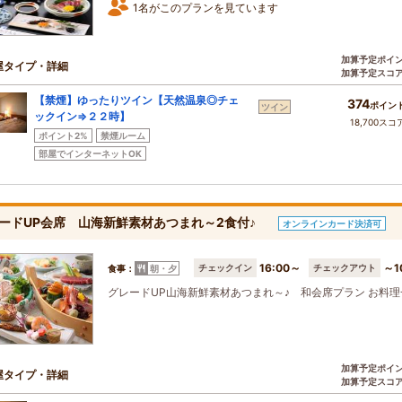
1名がこのプランを見ています
加算予定ポイ
屋タイプ・詳細
加算予定スコ
【禁煙】ゆったりツイン【天然温泉◎チェ
374
ポイン
ツイン
ックイン⇒２２時】
18,700スコ
ポイント2%
禁煙ルーム
部屋でインターネットOK
ードUP会席 山海新鮮素材あつまれ～2食付♪
オンラインカード決済可
16:00～
～1
チェックイン
チェックアウト
食事：
朝・夕
グレードUP山海新鮮素材あつまれ～♪ 和会席プラン お料理
加算予定ポイ
屋タイプ・詳細
加算予定スコ