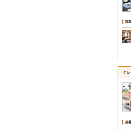
部
グレ
部