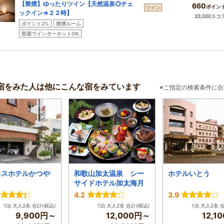
【禁煙】ゆったりツイン【天然温泉◎チェ
660
ポイン
ツイン
ックイン⇒２２時】
33,000スコ
ポイント2%
禁煙ルーム
部屋でインターネットOK
宿をみた人は他にこんな宿をみています
※ご指定の検索条件に
ネスホテルかつや
和歌山加太温泉 シー
ホテルいとう
サイドホテル加太海月
4.2
3.9
1泊 大人2名 合計(税込)
1泊 大人2名 合計(税込)
1泊 大人2名 
9,900円～
12,000円～
12,1