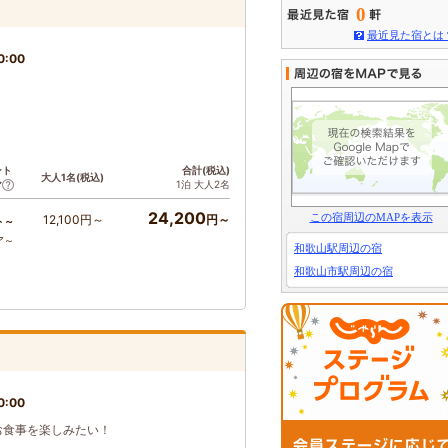
0
最近見た宿とは
0:00
ント
合計(税込)
大人1名(税込)
1泊 大人2名
ア
24,200
この宿周辺のMAPを表示
12,100円～
円～
ト～
ア～
和歌山駅周辺の宿
和歌山市駅周辺の宿
0:00
お食事を楽しみたい！