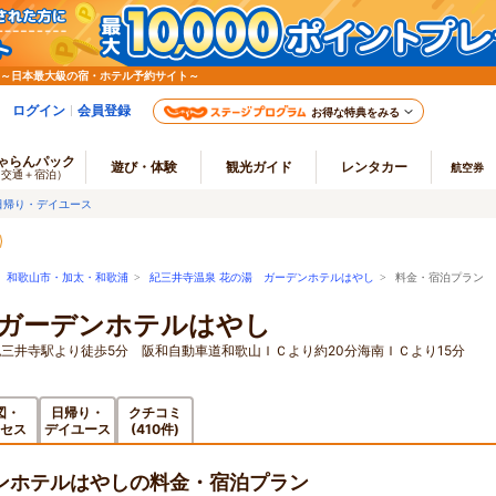
 ～日本最大級の宿・ホテル予約サイト～
ログイン
会員登録
お得な特典をみる
ゃらんパック
遊び・体験
観光ガイド
レンタカー
航空券
（交通＋宿泊）
日帰り・デイユース
>
和歌山市・加太・和歌浦
>
紀三井寺温泉 花の湯 ガーデンホテルはやし
> 料金・宿泊プラン
 ガーデンホテルはやし
三井寺駅より徒歩5分 阪和自動車道和歌山ＩＣより約20分海南ＩＣより15分
図・
日帰り・
クチコミ
セス
デイユース
(410件)
ンホテルはやしの料金・宿泊プラン