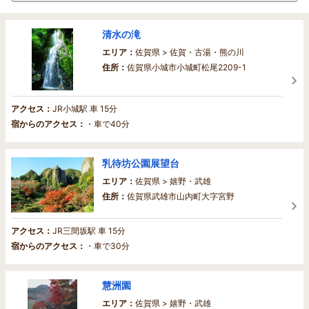
清水の滝
エリア：
佐賀県 > 佐賀・古湯・熊の川
住所：
佐賀県小城市小城町松尾2209-1
アクセス：
JR小城駅 車 15分
宿からのアクセス：
・車で40分
乳待坊公園展望台
エリア：
佐賀県 > 嬉野・武雄
住所：
佐賀県武雄市山内町大字宮野
アクセス：
JR三間坂駅 車 15分
宿からのアクセス：
・車で30分
慧洲園
エリア：
佐賀県 > 嬉野・武雄