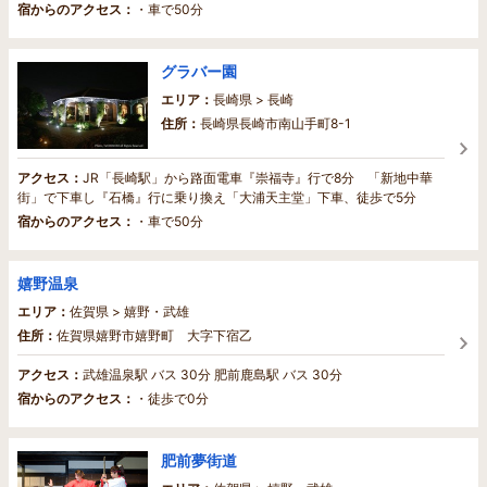
宿からのアクセス：
・車で50分
グラバー園
エリア：
長崎県 > 長崎
住所：
長崎県長崎市南山手町8-1
アクセス：
JR「長崎駅」から路面電車『崇福寺』行で8分 「新地中華
街」で下車し『石橋』行に乗り換え「大浦天主堂」下車、徒歩で5分
宿からのアクセス：
・車で50分
嬉野温泉
エリア：
佐賀県 > 嬉野・武雄
住所：
佐賀県嬉野市嬉野町 大字下宿乙
アクセス：
武雄温泉駅 バス 30分 肥前鹿島駅 バス 30分
宿からのアクセス：
・徒歩で0分
肥前夢街道