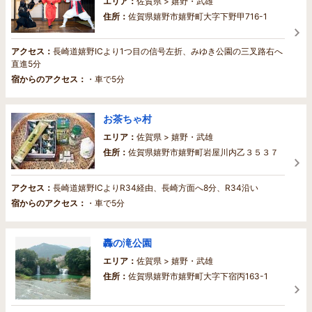
エリア：
佐賀県 > 嬉野・武雄
住所：
佐賀県嬉野市嬉野町大字下野甲716-1
アクセス：
長崎道嬉野ICより1つ目の信号左折、みゆき公園の三叉路右へ
直進5分
宿からのアクセス：
・車で5分
お茶ちゃ村
エリア：
佐賀県 > 嬉野・武雄
住所：
佐賀県嬉野市嬉野町岩屋川内乙３５３７
アクセス：
長崎道嬉野ICよりR34経由、長崎方面へ8分、R34沿い
宿からのアクセス：
・車で5分
轟の滝公園
エリア：
佐賀県 > 嬉野・武雄
住所：
佐賀県嬉野市嬉野町大字下宿丙163-1