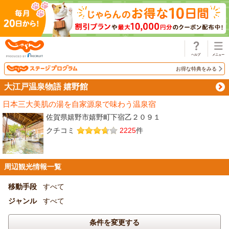
じゃらん
お得な特典をみる
大江戸温泉物語 嬉野館
日本三大美肌の湯を自家源泉で味わう温泉宿
佐賀県嬉野市嬉野町下宿乙２０９１
クチコミ
2225
件
周辺観光情報一覧
移動手段
すべて
ジャンル
すべて
条件を変更する