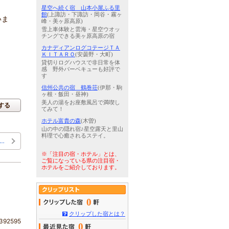
星空へ続く宿 山本小屋ふる里
館
(上諏訪・下諏訪・岡谷・霧ヶ
いま
峰・美ヶ原高原)
雪上車体験と雲海・星空ウオッ
チングできる美ヶ原高原の宿
カナディアンログコテージＴＡ
ＫＩＴＡＲＯ
(安曇野・大町)
貸切りログハウスで非日常を体
感 野外バーベキューも好評で
す
信州公共の宿 鶴巻荘
(伊那・駒
ヶ根・飯田・昼神)
美人の湯をお座敷風呂で満喫し
する
てみて！
ホテル富貴の森
(木曽)
山の中の隠れ宿♪星空露天と里山
料理で心癒されるステイ。
…
※「注目の宿・ホテル」とは、
ご覧になっている県の注目宿・
ホテルをご紹介しております。
0
クリップした宿とは？
92595
0