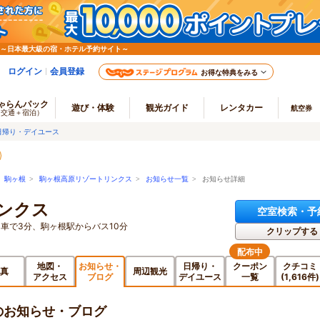
 ～日本最大級の宿・ホテル予約サイト～
ログイン
会員登録
お得な特典をみる
ゃらんパック
遊び・体験
観光ガイド
レンタカー
航空券
（交通＋宿泊）
日帰り・デイユース
>
駒ヶ根
>
駒ヶ根高原リゾートリンクス
>
お知らせ一覧
> お知らせ詳細
ンクス
空室検索・予
車で3分、駒ヶ根駅からバス10分
クリップする
配布中
地図・
お知らせ・
日帰り・
クーポン
クチコミ
真
周辺観光
アクセス
ブログ
デイユース
一覧
(1,616件)
のお知らせ・ブログ