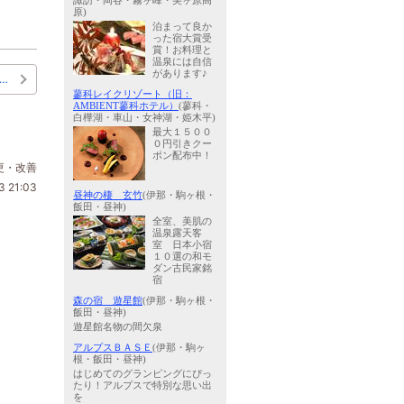
諏訪・岡谷・霧ヶ峰・美ヶ原高
原)
泊まって良か
った宿大賞受
賞！お料理と
温泉には自信
があります♪
…
蓼科レイクリゾート（旧：
AMBIENT蓼科ホテル）
(蓼科・
白樺湖・車山・女神湖・姫木平)
最大１５００
０円引きクー
ポン配布中！
更・改善
3 21:03
昼神の棲 玄竹
(伊那・駒ヶ根・
飯田・昼神)
全室、美肌の
温泉露天客
室 日本小宿
１０選の和モ
ダン古民家銘
宿
森の宿 遊星館
(伊那・駒ヶ根・
飯田・昼神)
遊星館名物の間欠泉
アルプスＢＡＳＥ
(伊那・駒ヶ
根・飯田・昼神)
はじめてのグランピングにぴっ
たり！アルプスで特別な思い出
を