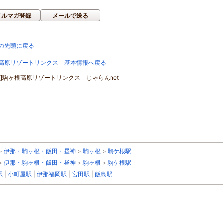
メルマガ登録
メールで送る
の先頭に戻る
高原リゾートリンクス 基本情報へ戻る
ル]駒ヶ根高原リゾートリンクス じゃらんnet
>
伊那・駒ヶ根・飯田・昼神
>
駒ヶ根
>
駒ケ根駅
>
伊那・駒ヶ根・飯田・昼神
>
駒ヶ根
>
駒ケ根駅
駅
|
小町屋駅
|
伊那福岡駅
|
宮田駅
|
飯島駅