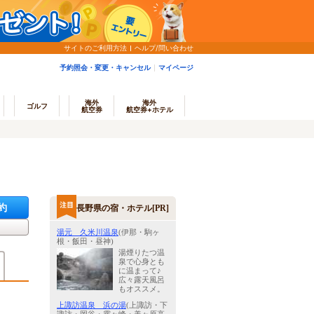
サイトのご利用方法
ヘルプ/問い合わせ
予約照会・変更・キャンセル
マイページ
海外
海外
ゴルフ
航空券
航空券+ホテル
約
長野県の宿・ホテル[PR]
湯元 久米川温泉
(伊那・駒ヶ
根・飯田・昼神)
湯煙りたつ温
泉で心身とも
に温まって♪
広々露天風呂
もオススメ。
上諏訪温泉 浜の湯
(上諏訪・下