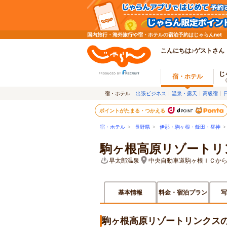
国内旅行・海外旅行や宿・ホテルの宿泊予約はじゃらんnet
こんにちは♪ゲストさん
じ
宿・ホテル
宿・ホテル
出張ビジネス
温泉・露天
高級宿
ポイントがたまる・つかえる
宿・ホテル
>
長野県
>
伊那・駒ヶ根・飯田・昼神
駒ヶ根高原リゾートリ
早太郎温泉
中央自動車道駒ヶ根ＩＣから
基本情報
料金・宿泊プラン
写
駒ヶ根高原リゾートリンクス