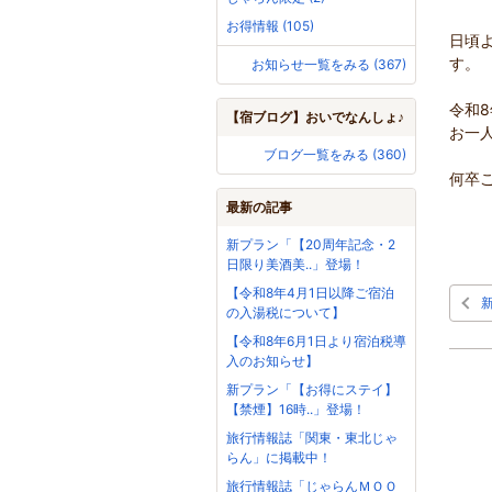
お得情報 (105)
日頃
す。
お知らせ一覧をみる (367)
令和
【宿ブログ】おいでなんしょ♪
お一
ブログ一覧をみる (360)
何卒
最新の記事
新プラン「【20周年記念・2
日限り美酒美..」登場！
【令和8年4月1日以降ご宿泊
の入湯税について】
【令和8年6月1日より宿泊税導
入のお知らせ】
新プラン「【お得にステイ】
【禁煙】16時..」登場！
旅行情報誌「関東・東北じゃ
らん」に掲載中！
旅行情報誌「じゃらんＭＯＯ