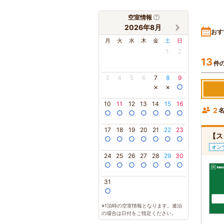
空室情報
2026年8月
おす
月
火
水
木
金
土
日
1
2
13
件
3
4
5
6
7
8
9
×
×
○
10
11
12
13
14
15
16
2
○
○
○
○
○
○
○
17
18
19
20
21
22
23
【ス
○
○
○
○
○
○
○
オン
24
25
26
27
28
29
30
○
○
○
○
○
○
○
31
○
※1泊時の空室情報となります。連泊
の場合は日付をご指定ください。