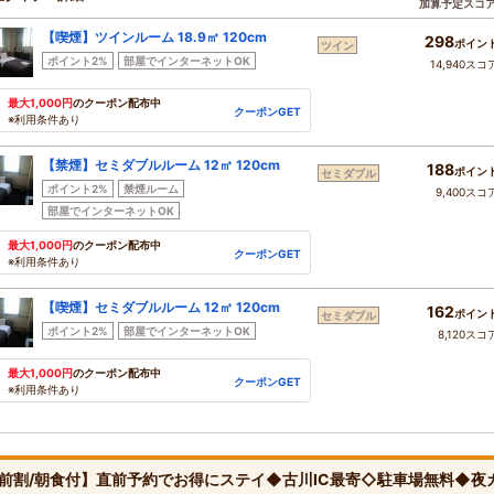
加算予定スコ
【喫煙】ツインルーム 18.9㎡ 120cm
298
ポイン
ツイン
ポイント2%
部屋でインターネットOK
14,940スコ
最大1,000円
のクーポン配布中
クーポンGET
※利用条件あり
【禁煙】セミダブルルーム 12㎡ 120cm
188
ポイン
セミダブル
ポイント2%
禁煙ルーム
9,400スコ
部屋でインターネットOK
最大1,000円
のクーポン配布中
クーポンGET
※利用条件あり
【喫煙】セミダブルルーム 12㎡ 120cm
162
ポイン
セミダブル
ポイント2%
部屋でインターネットOK
8,120スコ
最大1,000円
のクーポン配布中
クーポンGET
※利用条件あり
前割/朝食付】直前予約でお得にステイ◆古川IC最寄◇駐車場無料◆夜