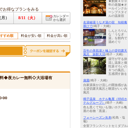
★創業４００
年の老舗★オ
でお得なプランをみる
ールインクル
ーシブスタイ
ルの温泉宿
カレンダー
0（月）
8/11（火）
から選択
名湯秘湯うなぎ湯の宿 旬樹庵
琢ひで
(鳴子・大崎)
しんとろりん
な「うなぎ
すすめ順
料金が安い順
料金が高い順
湯」を館内で
湯めぐり
百年の美肌湯と極上の貸切露天
風呂 旅館大沼
(鳴子・大崎)
湯守が守る掛
流し温泉と個
性派ぞろいの
８つの風呂。
五感潤す旅を
無料◆夜カレー無料◇大浴場有
扇屋
(鳴子・大崎)
自家源泉かけ流しの開放感があ
る貸切露天風呂と眺望がいい内
風呂
0:00
鳴子温泉 ホテル亀屋（HMIホ
テルグループ）
(鳴子・大崎)
色も黒くて匂いも強いホテル亀
屋の名物「黒湯」
フォーシーズン矢本
(松島・塩
竈)
全室フランスベットセミダブル