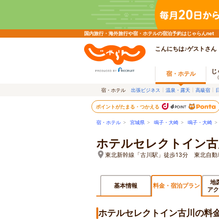
国内旅行・海外旅行や宿・ホテルの宿泊予約はじゃらんnet
こんにちは♪ゲストさん
じ
宿・ホテル
宿・ホテル
出張ビジネス
温泉・露天
高級宿
ポイントがたまる・つかえる
宿・ホテル
>
宮城県
>
鳴子・大崎
>
鳴子・大崎
ホテルセレクトイン古
東北新幹線「古川駅」徒歩13分 東北自動車
地
基本情報
料金・宿泊プラン
アク
ホテルセレクトイン古川の料