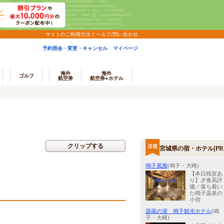
サイトのご利用方法
ヘルプ/問い合わせ
予約照会・変更・キャンセル
マイページ
海外
海外
ゴルフ
航空券
航空券+ホテル
クリップする
宮城県の宿・ホテル[PR
鳴子風雅
(鳴子・大崎)
【本日残室あ
り】夕食高評
価／落ち着い
た鳴子温泉の
小宿
源蔵の湯 鳴子観光ホテル
(鳴
子・大崎)