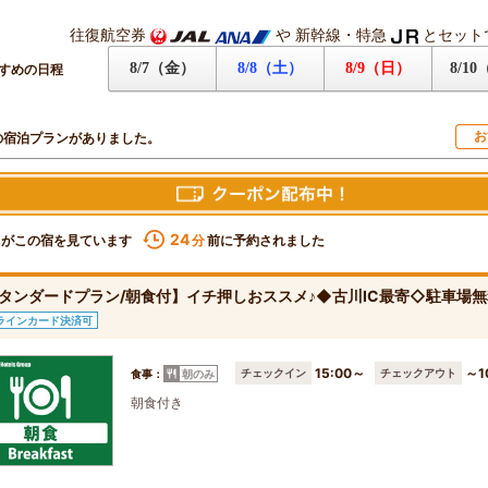
往復航空券
や
新幹線・特急
とセット
8/7（金）
8/8（土）
8/9（日）
8/1
すめの日程
お
の宿泊プランがありました。
24
名がこの宿を見ています
前に予約されました
分
タンダードプラン/朝食付】イチ押しおススメ♪◆古川IC最寄◇駐車場
ラインカード決済可
15:00～
～1
チェックイン
チェックアウト
食事：
朝のみ
朝食付き