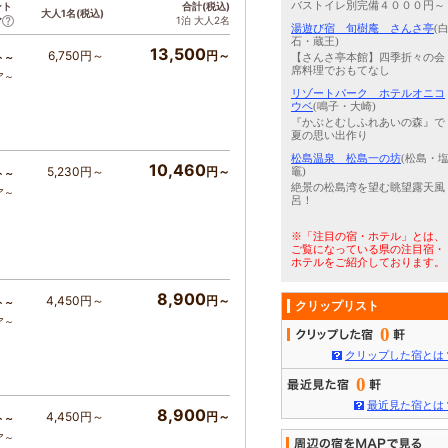
バストイレ別完備４０００円～
ント
合計(税込)
大人1名(税込)
1泊 大人2名
ア
湯遊び宿 旬樹庵 さんさ亭
(
石・蔵王)
13,500
6,750円～
円～
ト～
【さんさ亭本館】四季折々の会
席料理でおもてなし
ア～
リゾートパーク ホテルオニコ
ウベ
(鳴子・大崎)
『かぶとむしふれあいの森』で
夏の思い出作り
松島温泉 松島一の坊
(松島・
10,460
5,230円～
円～
竈)
ト～
絶景の松島湾を望む眺望露天風
ア～
呂！
※「注目の宿・ホテル」とは、
ご覧になっている県の注目宿・
ホテルをご紹介しております。
8,900
4,450円～
円～
ト～
クリップリスト
ア～
0
クリップした宿とは
0
最近見た宿とは
8,900
4,450円～
円～
ト～
ア～