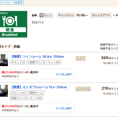
ラインカード決済可
15:00～
～1
チェックイン
チェックアウト
食事：
朝のみ
朝食付き
加算予定ポイ
屋タイプ・詳細
加算予定スコ
【喫煙】ツインルーム 18.9㎡ 120cm
320
ポイン
ツイン
ポイント2%
部屋でインターネットOK
16,040スコ
最大1,000円
のクーポン配布中
クーポンGET
※利用条件あり
【禁煙】セミダブルルーム 12㎡ 120cm
210
ポイン
セミダブル
ポイント2%
禁煙ルーム
10,500スコ
部屋でインターネットOK
最大1,000円
のクーポン配布中
クーポンGET
※利用条件あり