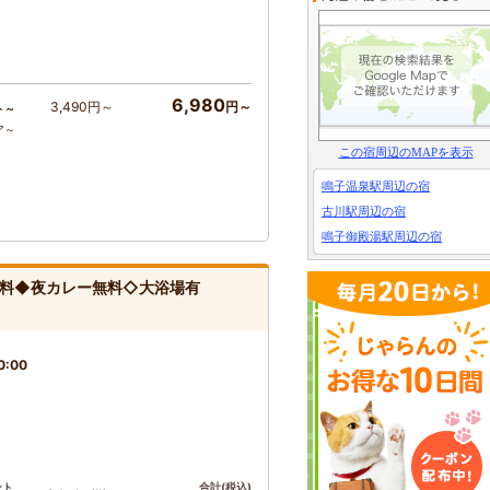
6,980
3,490円～
円～
ト～
ア～
この宿周辺のMAPを表示
鳴子温泉駅周辺の宿
古川駅周辺の宿
鳴子御殿湯駅周辺の宿
無料◆夜カレー無料◇大浴場有
0:00
ント
合計(税込)