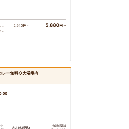
5,880
2,940円～
円～
ト～
ア～
カレー無料◇大浴場有
0:00
ント
合計(税込)
大人1名(税込)