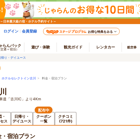
 ～日本最大級の宿・ホテル予約サイト～
ログイン
会員登録
お得な特典をみる
ゃらんパック
遊び・体験
観光ガイド
レンタカー
航空券
（交通＋宿泊）
日帰り・デイユース
>
ホテルセレクトイン古川
> 料金・宿泊プラン
川
道「古川IC」より4Km
配布中
図・
日帰り・
クーポン
クチコミ
セス
デイユース
一覧
(721件)
金・宿泊プラン