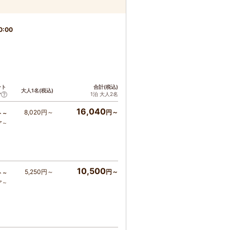
0:00
ント
合計(税込)
大人1名(税込)
1泊 大人2名
ア
16,040
8,020円～
円～
ト～
ア～
10,500
5,250円～
円～
ト～
ア～