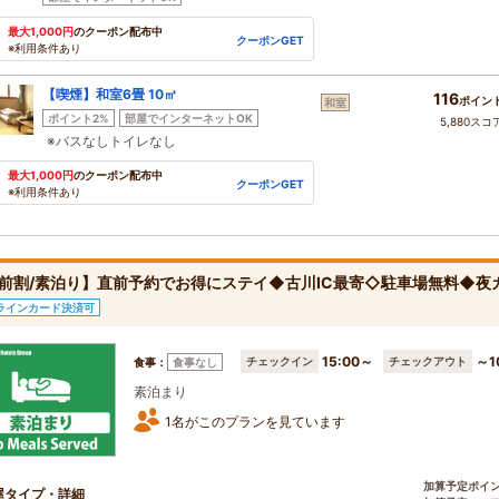
最大1,000円
のクーポン配布中
クーポンGET
※利用条件あり
【喫煙】和室6畳 10㎡
116
ポイン
和室
ポイント2%
部屋でインターネットOK
5,880スコ
※バスなしトイレなし
最大1,000円
のクーポン配布中
クーポンGET
※利用条件あり
前割/素泊り】直前予約でお得にステイ◆古川IC最寄◇駐車場無料◆夜
ラインカード決済可
15:00～
～1
チェックイン
チェックアウト
食事：
食事なし
素泊まり
1名がこのプランを見ています
加算予定ポイ
屋タイプ・詳細