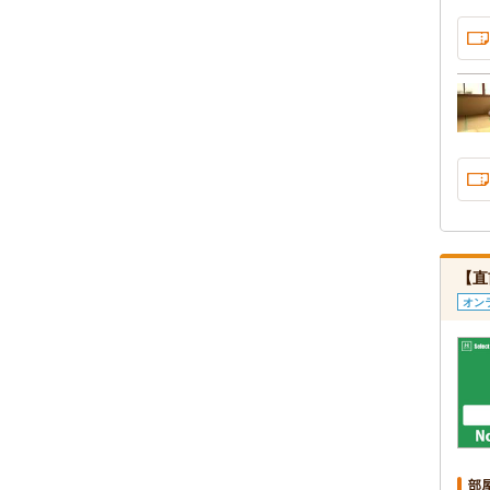
【直
オン
部