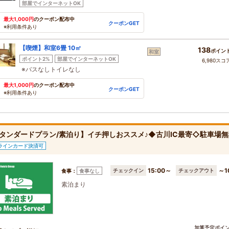
部屋でインターネットOK
最大1,000円
のクーポン配布中
クーポンGET
※利用条件あり
【喫煙】和室6畳 10㎡
138
ポイン
和室
ポイント2%
部屋でインターネットOK
6,980スコ
※バスなしトイレなし
最大1,000円
のクーポン配布中
クーポンGET
※利用条件あり
タンダードプラン/素泊り】イチ押しおススメ♪◆古川IC最寄◇駐車場
ラインカード決済可
15:00～
～1
チェックイン
チェックアウト
食事：
食事なし
素泊まり
加算予定ポイ