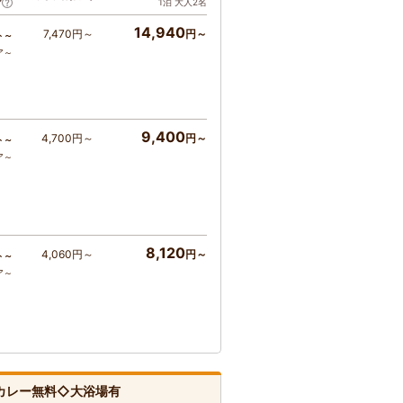
1泊 大人2名
ア
14,940
7,470円～
円～
ト～
ア～
9,400
4,700円～
円～
ト～
ア～
8,120
4,060円～
円～
ト～
ア～
カレー無料◇大浴場有