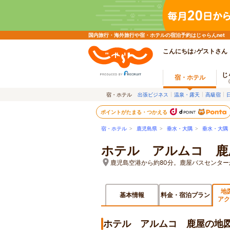
国内旅行・海外旅行や宿・ホテルの宿泊予約はじゃらんnet
こんにちは♪ゲストさん
じ
宿・ホテル
宿・ホテル
出張ビジネス
温泉・露天
高級宿
ポイントがたまる・つかえる
宿・ホテル
>
鹿児島県
>
垂水・大隅
>
垂水・大隅
ホテル アルムコ 鹿
鹿児島空港から約80分。鹿屋バスセンター
地
基本情報
料金・宿泊プラン
アク
ホテル アルムコ 鹿屋の地