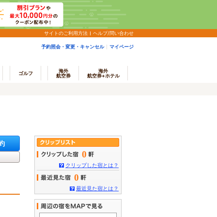
サイトのご利用方法
ヘルプ/問い合わせ
予約照会・変更・キャンセル
マイページ
海外
海外
ゴルフ
航空券
航空券+ホテル
約
0
クリップした宿とは？
0
最近見た宿とは？