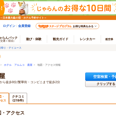
 ～日本最大級の宿・ホテル予約サイト～
ログイン
会員登録
お得な特典をみる
ゃらんパック
遊び・体験
観光ガイド
レンタカー
航空券
（交通＋宿泊）
日帰り・デイユース
>
ホテル アルムコ 鹿屋
> 地図・アクセス情報
屋
空室検索・予
から徒歩9分/繁華街・コンビニまで徒歩2分
クリップする
図・
クチコミ
セス
(219件)
図・アクセス