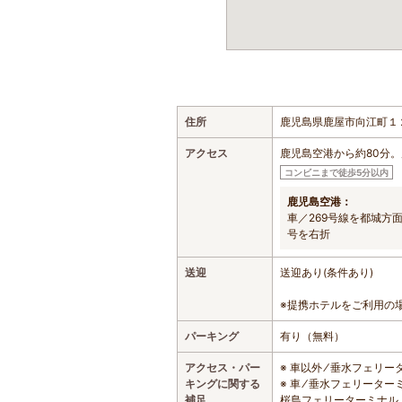
住所
鹿児島県鹿屋市向江町１
アクセス
鹿児島空港から約80分
コンビニまで徒歩5分以内
鹿児島空港：
車／269号線を都城方
号を右折
送迎
送迎あり(条件あり)
※提携ホテルをご利用の
パーキング
有り（無料）
アクセス・パー
※ 車以外 ⁄ 垂水フェリ
キングに関する
※ 車 ⁄ 垂水フェリータ
補足
桜島フェリーターミナル