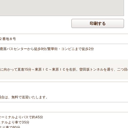
印刷する
２番地８号
。鹿屋バスセンターから徒歩9分/繁華街・コンビニまで徒歩2分
面に向かって直進15分～東原ＩＣ～東原ＩＣを右折。曽田坂トンネルを通り、二つ目
場合は、無料で送迎いたします。
ーターミナルよりバスで約45分
ーミナルより車で35分
より車で60分