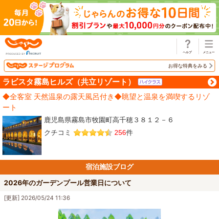
じゃらん
お得な特典をみる
ラビスタ霧島ヒルズ（共立リゾート）
◆全客室 天然温泉の露天風呂付き◆眺望と温泉を満喫するリゾ
ート
鹿児島県霧島市牧園町高千穂３８１２－６
クチコミ
256
件
宿泊施設ブログ
2026年のガーデンプール営業日について
[更新] 2026/05/24 11:36