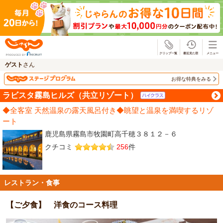
じゃらん
ゲスト
さん
お得な特典をみる
ラビスタ霧島ヒルズ（共立リゾート）
◆全客室 天然温泉の露天風呂付き◆眺望と温泉を満喫するリゾ
ート
鹿児島県霧島市牧園町高千穂３８１２－６
クチコミ
256
件
レストラン・食事
【ご夕食】 洋食のコース料理