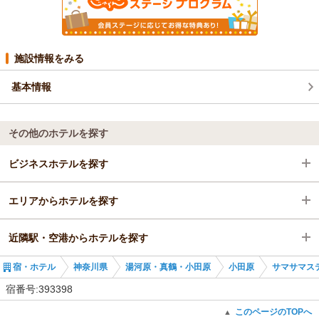
施設情報をみる
基本情報
その他のホテルを探す
ビジネスホテルを探す
エリアからホテルを探す
神奈川県
近隣駅・空港からホテルを探す
湯河原・真鶴・小田原
神奈川県
宿・ホテル
神奈川県
湯河原・真鶴・小田原
小田原
サマサマス
小田原
湯河原・真鶴・小田原
小田原駅
宿番号:393398
小田原駅
小田原
鴨宮駅
このページのTOPへ
▲