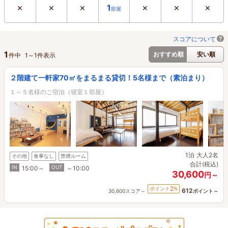
×
×
×
×
×
×
1
部屋
スコアについて
1
おすすめ順
安い順
件中
1
～
1
件表示
２階建て一軒家70㎡をまるまる貸切！5名様まで（素泊まり）
１～５名様のご宿泊（寝室１部屋）
1泊
大人2名
その他
食事なし
禁煙ルーム
合計(税込)
IN
OUT
15:00～
～10:00
30,600
円～
2
ポイント
%
612
30,600スコア～
ポイント～