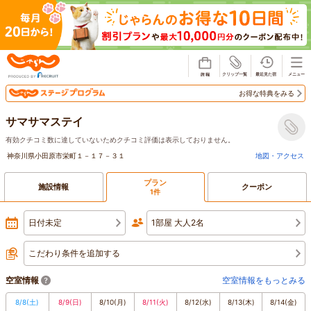
じゃらん
お得な特典をみる
サマサマステイ
有効クチコミ数に達していないためクチコミ評価は表示しておりません。
神奈川県小田原市栄町１－１７－３１
地図・アクセス
プラン
施設情報
クーポン
1件
日付未定
1部屋 大人2名
こだわり条件を追加する
空室情報
空室情報をもっとみる
8/8
(土)
8/9
(日)
8/10
(月)
8/11
(火)
8/12
(水)
8/13
(木)
8/14
(金)