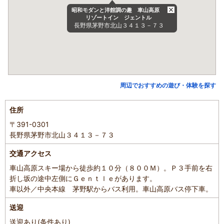
昭和モダンと洋館調の趣 車山高原
リゾートイン ジェントル
長野県茅野市北山３４１３－７３
周辺でおすすめの遊び・体験を探す
住所
〒391-0301
長野県茅野市北山３４１３－７３
交通アクセス
車山高原スキー場から徒歩約１０分（８００Ｍ）。Ｐ３手前を右
折し坂の途中左側にＧｅｎｔｌｅがあります。
車以外／中央本線 茅野駅からバス利用。車山高原バス停下車。
送迎
送迎あり(条件あり)