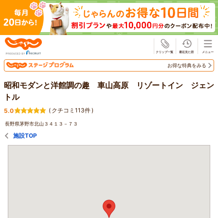
じゃらん
お得な特典をみる
昭和モダンと洋館調の趣 車山高原 リゾートイン ジェン
トル
(
クチコミ113件
)
5.0
長野県茅野市北山３４１３－７３
施設TOP