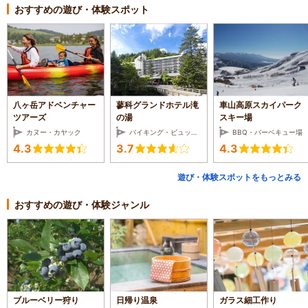
おすすめの遊び・体験スポット
八ヶ岳アドベンチャー
蓼科グランドホテル滝
車山高原スカイパーク
ツアーズ
の湯
スキー場
カヌー・カヤック
バイキング・ビュッフェ・ホテルレストラン
BBQ・バーベキュー場
4.3
3.7
4.3
遊び・体験スポットをもっとみる
おすすめの遊び・体験ジャンル
ブルーベリー狩り
日帰り温泉
ガラス細工作り