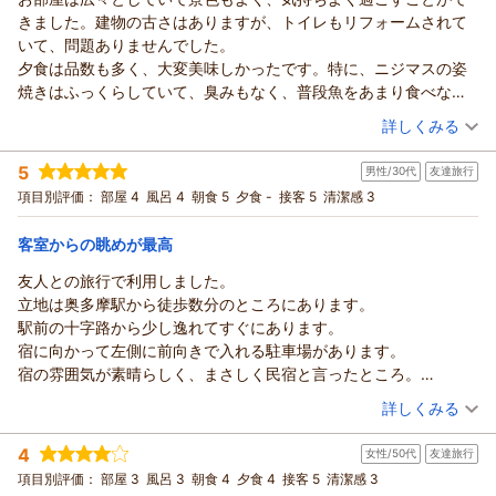
きました。建物の古さはありますが、トイレもリフォームされて
いて、問題ありませんでした。
夕食は品数も多く、大変美味しかったです。特に、ニジマスの姿
焼きはふっくらしていて、臭みもなく、普段魚をあまり食べない
子供も美味しいと言って完食していました。
（投稿日：2026/05/06）
詳しくみる
スタッフの方たちも親切で、機会があればまた利用したいです。
宿泊時期：
2026年05月宿泊 (家族旅行)
あえて言えば、お風呂が地下4階だったので、階段の上り下りがち
5
男性/30代
友達旅行
投稿者：
はなさん
(女性/40代)
ょっと大変でした。また、自販機がないので、飲み物は買って行
宿泊プラン：
★一泊二食付き★【スタンダード】絶品季節会席×絶景客室×
項目別評価：
部屋 4
風呂 4
朝食 5
夕食 -
接客 5
清潔感 3
った方がよいかと思います。
天然温泉
和室
朝・夕
宿泊価格帯：
19,001～20,000円(大人一人あたり/税込)
客室からの眺めが最高
友人との旅行で利用しました。
立地は奥多摩駅から徒歩数分のところにあります。
駅前の十字路から少し逸れてすぐにあります。
宿に向かって左側に前向きで入れる駐車場があります。
宿の雰囲気が素晴らしく、まさしく民宿と言ったところ。
部屋には風呂トイレは無く、各階に男女のトイレがあります。
（投稿日：2025/11/25）
詳しくみる
トイレは綺麗にされていて洋式トイレですし、怖い雰囲気もあり
宿泊時期：
2025年11月宿泊 (友達旅行)
ません。
4
女性/50代
友達旅行
投稿者：
iku471さん
(男性/30代)
部屋からの眺望は素晴らしく、目の前と言うより目の下が多摩川
宿泊プラン：
【一泊朝食付き】絶景の多摩川ビューで寛ぎステイ。ビジネス
項目別評価：
部屋 3
風呂 3
朝食 4
夕食 4
接客 5
清潔感 3
となっております。沢の音も窓を閉めていても聞こえてくる程で