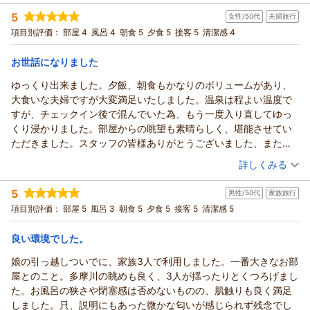
宿泊時期：
2025年08月宿泊 (恋人旅行)
るスペースが確保されているのが◎です。
5
女性/50代
夫婦旅行
投稿者：
ナカジさん
(男性/40代)
温泉は「広い！」というわけではありませんが、そのぶん落ち着
宿泊プラン：
多摩川を一望。絶景の眺望宿でゆったり・・・【素泊まり】
項目別評価：
部屋 4
風呂 4
朝食 5
夕食 5
接客 5
清潔感 4
きがありますし、泉質が良いので入浴後には肌にしっとり感が残
和室
食事なし
り、疲れがよく取れたように思います。
宿泊価格帯：
10,001～11,000円(大人一人あたり/税込)
お世話になりました
宿の方の対応も非常に丁寧。チェックインから細かな心配りが感
じられ、わからないことを聞いた時の応対や説明にも安心感があ
ゆっくり出来ました。夕飯、朝食もかなりのボリュームがあり、
ります。
大食いな夫婦ですが大変満足いたしました。温泉は程よい温度で
料金と内容を考えると、コスパは“値段相応”という印象。豪華さを
すが、チェックイン後で混んでいた為、もう一度入り直してゆっ
求める人には物足りない部分があるかもしれませんが、自然、温
くり浸かりました。部屋からの眺望も素晴らしく、堪能させてい
泉、接客と部屋の広さを重視する人には十分満足できる宿です。
ただきました。スタッフの皆様ありがとうございました、またお
世話になりたいと思います！
（投稿日：2025/09/16）
詳しくみる
宿泊時期：
2025年09月宿泊 (夫婦旅行)
5
男性/50代
家族旅行
投稿者：
sikawoさん
(女性/50代)
宿泊プラン：
★一泊二食付き★【スタンダード】絶品季節会席×絶景客室×
項目別評価：
部屋 5
風呂 3
朝食 5
夕食 5
接客 5
清潔感 5
天然温泉
和洋室
朝・夕
宿泊価格帯：
21,001～22,000円(大人一人あたり/税込)
良い環境でした。
娘の引っ越しついでに、家族3人で利用しました。一番大きなお部
屋とのこと。多摩川の眺めも良く、3人が揺ったりとくつろげまし
た。お風呂の狭さや閉塞感は否めないものの、肌触りも良く満足
しました。只、説明にもあった微かな匂いが感じられず残念でし