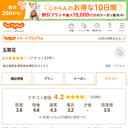
じゃらん
お得な特典をみる
玉翠荘
(
クチコミ33件
)
4.2
東京都西多摩郡奥多摩町氷川１６０
地図・アクセス
施設情報
プラン
クーポン
クチコミ
4.2
クチコミ総合
(33件)
部屋
朝食
接客
風呂
夕食
清潔感
3.8
4.6
4.3
3.2
-
3.5
※｢普通=3.0｣が評価時の基準です。