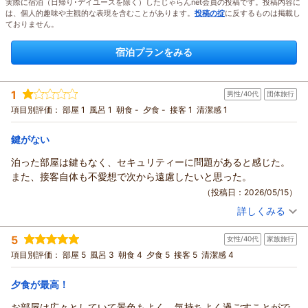
実際に宿泊（日帰り･デイユースを除く）したじゃらんnet会員の投稿です。投稿内容に
は、個人的趣味や主観的な表現を含むことがあります。
投稿の掟
に反するものは掲載し
ておりません。
宿泊プランをみる
1
男性/40代
団体旅行
項目別評価：
部屋 1
風呂 1
朝食 -
夕食 -
接客 1
清潔感 1
鍵がない
泊った部屋は鍵もなく、セキュリティーに問題があると感じた。
また、接客自体も不愛想で次から遠慮したいと思った。
（投稿日：2026/05/15）
詳しくみる
宿泊時期：
2026年03月宿泊 (団体旅行)
投稿者：
たかちゃんさん
(男性/40代)
5
女性/40代
家族旅行
宿泊プラン：
多摩川を一望。絶景の眺望宿でゆったり・・・【素泊まり】
和室
食事なし
項目別評価：
部屋 5
風呂 3
朝食 4
夕食 5
接客 5
清潔感 4
宿泊価格帯：
9,001～10,000円(大人一人あたり/税込)
夕食が最高！
お部屋は広々としていて景色もよく、気持ちよく過ごすことがで