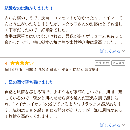
利用も大歓迎☆
和室
朝のみ
大自然が目の前にあります。大自然ということで夜になれば明か
宿泊価格帯：
12,001～13,000円(大人一人あたり/税込)
駅近なのは助かりました！
りは無いので何も見えないので注意です。
ただ、宿泊したのは11月中旬でしたが大自然過ぎて部屋の中には
古いお宿のようで、洗面にコンセントがなかったり、トイレにて
五、六匹のカメムシが居て、逃がすのが大変でした。宿に関して
んとう虫がいたりしましたが、スタッフさんの対応はとても優し
の不満点はそこだけだと思います。
く丁寧だったので、好印象でした。
お風呂は2つあり男女で分かれます。1日目夜と2日目朝で入れ替わ
食事は豪華とはいえないけれど、品数が多くボリュームもあって
るようで、一番下にある風呂は眺めが綺麗だったと聞いていま
良かったです。特に朝食の焼き魚や出汁巻き卵は最高でした。部
す。
屋は広々としていて景色もよく、夜は川沿いでキャンプをしてい
（投稿日：2025/11/10）
詳しくみる
今回のプランは朝ごはんのみだったのですが、朝ごはんはボリュ
る人達の焚火が幻想的でした。奥多摩駅からすぐの場所なので、
宿泊時期：
2025年11月宿泊 (友達旅行)
ームたっぷりでとても良かったです。
日原鍾乳洞へ行くのにも、駅前のバス停から行けたので便利でし
4
男性/40代
恋人旅行
投稿者：
きよさん
(女性/50代)
朝ごはんで他の宿泊客を初めて見ましたが、カップルのお客さん
た。
宿泊プラン：
★一泊二食付き★【スタンダード】絶品季節会席×絶景客室×
項目別評価：
部屋 4
風呂 4
朝食 -
夕食 -
接客 4
清潔感 4
も複数いました。
天然温泉
和洋室
朝・夕
総合的に、とても良い宿でした。
宿泊価格帯：
19,001～20,000円(大人一人あたり/税込)
川辺の宿で落ち着けました
また機会があれば利用したいです。
ありがとうございました。
自然と風情を感じる宿で、まず立地が素晴らしいです。川辺に建
っているので、朝夕と川のせせらぎや澄んだ空気を肌で感じら
れ、“マイナスイオン”を浴びているようなリラックス感がありま
す。建物は古さを感じさせる部分がありますが、逆に風情があっ
て旅情を高めてくれます。
部屋は思っていたよりも広々としていて、二人で過ごすには十
（投稿日：2025/09/21）
詳しくみる
分。古い建物ならではの味わいも感じられるし、ゆったりと寛げ