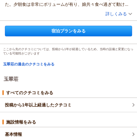
た。夕朝食は非常にボリュームが有り、娘共々食べ過ぎて動けな
くなるほどで、大変満足でした。宿の方の対応も良く、難点と言
（投稿日：2025/09/15）
詳しくみる
えば、階段移動が多いこと。そんな感じです。結果、満足しまし
宿泊時期：
2025年09月宿泊 (家族旅行)
た。ありがとうございました。
投稿者：
安曇野ミッキーさん
(男性/50代)
宿泊プランをみる
宿泊プラン：
★一泊二食付き★【スタンダード】絶品季節会席×絶景客室×
天然温泉
和洋室
朝・夕
宿泊価格帯：
22,001～23,000円(大人一人あたり/税込)
ここから先のクチコミについては、投稿から1年が経過しているため、当時の設備と変更になっ
ている可能性がございます
玉翠荘の過去のクチコミをみる
玉翠荘
すべてのクチコミをみる
投稿から1年以上経過したクチコミ
施設情報をみる
基本情報