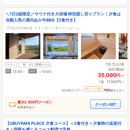
＼1日2組限定／サウナ付き大浴場 特別貸し切りプラン｜夕食は
当館人気の屋内あか牛BBQ【2食付き】
【The Old West】スタンダード☆ツインルーム
1泊
大人2名
ツイン
朝・夕
禁煙ルーム
合計(税込)
IN
OUT
13:30～
～10:00
35,000
円～
1名
17,500円～
2
ポイント
%
700
35,000スコア～
ポイント～
最大
2,000円
クーポン
クーポンGET
利用条件あり
【UBUYAMA PLACE 夕食コース】＜2食付き＞夕食時の送迎付
き！阿蘇を感じるコース料理で舌鼓