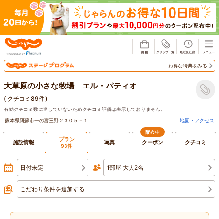
じゃらん
お得な特典をみる
大草原の小さな牧場 エル・パティオ
(
クチコミ89件
)
有効クチコミ数に達していないためクチコミ評価は表示しておりません。
熊本県阿蘇市一の宮三野２３０５－１
地図・アクセス
配布中
プラン
施設情報
写真
クーポン
クチコミ
93件
日付未定
1部屋 大人2名
こだわり条件を追加する