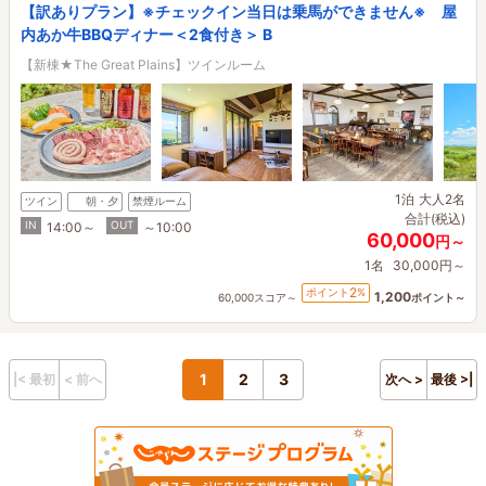
【訳ありプラン】※チェックイン当日は乗馬ができません※ 屋
内あか牛BBQディナー＜2食付き＞ B
【新棟★The Great Plains】ツインルーム
1泊
大人2名
ツイン
朝・夕
禁煙ルーム
合計(税込)
IN
OUT
14:00～
～10:00
60,000
円～
1名
30,000円～
2
ポイント
%
1,200
60,000スコア～
ポイント～
1
2
3
|< 最初
< 前へ
次へ >
最後 >|