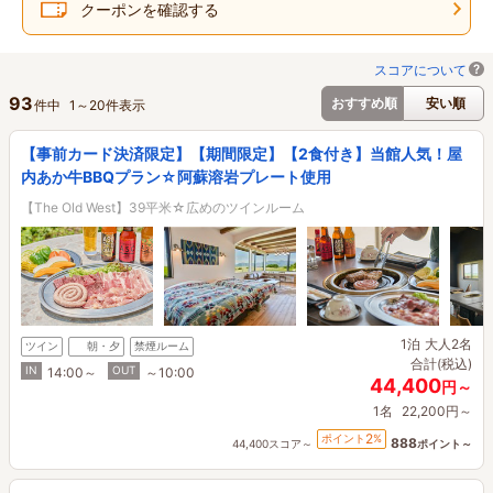
クーポンを確認する
スコアについて
93
おすすめ順
安い順
件中
1
～
20
件表示
【事前カード決済限定】【期間限定】【2食付き】当館人気！屋
内あか牛BBQプラン☆阿蘇溶岩プレート使用
【The Old West】39平米☆広めのツインルーム
1泊
大人2名
ツイン
朝・夕
禁煙ルーム
合計(税込)
IN
OUT
14:00～
～10:00
44,400
円～
1名
22,200円～
2
ポイント
%
888
44,400スコア～
ポイント～