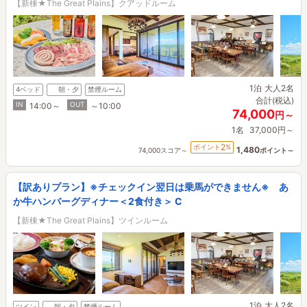
【新棟★The Great Plains】クアッドルーム
1泊
大人2名
4ベッド
朝・夕
禁煙ルーム
合計(税込)
IN
OUT
14:00～
～10:00
74,000
円～
1名
37,000円～
2
ポイント
%
1,480
74,000スコア～
ポイント～
【訳ありプラン】※チェックイン翌日は乗馬ができません※ あ
か牛ハンバーグディナー＜2食付き＞ C
【新棟★The Great Plains】ツインルーム
1泊
大人2名
ツイン
朝・夕
禁煙ルーム