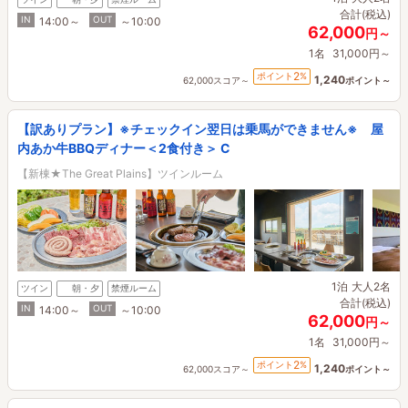
合計(税込)
IN
OUT
14:00～
～10:00
62,000
円～
1名
31,000円～
2
ポイント
%
1,240
62,000スコア～
ポイント～
【訳ありプラン】※チェックイン翌日は乗馬ができません※ 屋
内あか牛BBQディナー＜2食付き＞ C
【新棟★The Great Plains】ツインルーム
1泊
大人2名
ツイン
朝・夕
禁煙ルーム
合計(税込)
IN
OUT
14:00～
～10:00
62,000
円～
1名
31,000円～
2
ポイント
%
1,240
62,000スコア～
ポイント～