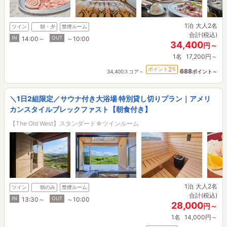
1泊
大人2名
ツイン
朝・夕
禁煙ルーム
合計(税込)
IN
OUT
14:00～
～10:00
34,400
円～
1名
17,200円～
2
ポイント
%
688
34,400スコア～
ポイント～
＼1日2組限定／サウナ付き大浴場 特別貸し切りプラン｜アメリ
カンスタイルブレックファスト【朝食付き】
【The Old West】スタンダード☆ツインルーム
1泊
大人2名
ツイン
朝のみ
禁煙ルーム
合計(税込)
IN
OUT
13:30～
～10:00
28,000
円～
1名
14,000円～