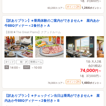
1名
31,600円～
2
ポイント
%
1,264
63,200スコア～
ポイント～
【訳ありプラン】※乗馬体験のご案内ができません※ 屋内あか
牛BBQディナー＜2食付き＞ A
【新棟★The Great Plains】クアッドルーム
1泊
大人2名
4ベッド
朝・夕
禁煙ルーム
合計(税込)
IN
OUT
14:00～
～10:00
74,000
円～
1名
37,000円～
2
ポイント
%
1,480
74,000スコア～
ポイント～
【訳ありプラン】※チェックイン当日は乗馬ができません※ 屋
内あか牛BBQディナー＜2食付き＞ B