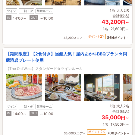
1泊
大人2名
ツイン
朝・夕
禁煙ルーム
合計(税込)
IN
OUT
14:00～
～10:00
43,200
円～
1名
21,600円～
2
ポイント
%
864
43,200スコア～
ポイント～
【期間限定】【2食付き】当館人気！屋内あか牛BBQプラン☆阿
蘇溶岩プレート使用
【The Old West】スタンダード☆ツインルーム
1泊
大人2名
ツイン
朝・夕
禁煙ルーム
合計(税込)
IN
OUT
14:00～
～10:00
35,000
円～
1名
17,500円～
2
ポイント
%
700
35,000スコア～
ポイント～