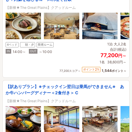
【新棟★The Great Plains】クアッドルーム
1泊
大人2名
4ベッド
朝・夕
禁煙ルーム
合計(税込)
IN
OUT
14:00～
～10:00
77,200
円～
1名
38,600円～
2
ポイント
%
1,544
77,200スコア～
ポイント～
【訳ありプラン】※チェックイン翌日は乗馬ができません※ あ
か牛ハンバーグディナー＜2食付き＞ C
【新棟★The Great Plains】クアッドルーム