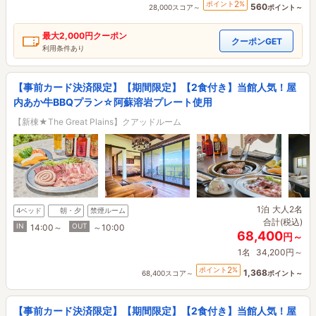
2
ポイント
%
560
28,000スコア～
ポイント～
最大
2,000円
クーポン
クーポンGET
利用条件あり
【事前カード決済限定】【期間限定】【2食付き】当館人気！屋
内あか牛BBQプラン☆阿蘇溶岩プレート使用
【新棟★The Great Plains】クアッドルーム
1泊
大人2名
4ベッド
朝・夕
禁煙ルーム
合計(税込)
IN
OUT
14:00～
～10:00
68,400
円～
1名
34,200円～
2
ポイント
%
1,368
68,400スコア～
ポイント～
【事前カード決済限定】【期間限定】【2食付き】当館人気！屋