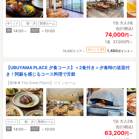
1泊
大人2名
4ベッド
朝・夕
禁煙ルーム
合計(税込)
IN
OUT
14:00～
～10:00
74,000
円～
1名
37,000円～
2
ポイント
%
1,480
74,000スコア～
ポイント～
【UBUYAMA PLACE 夕食コース】＜2食付き＞夕食時の送迎付
き！阿蘇を感じるコース料理で舌鼓
【新棟★The Great Plains】ツインルーム
1泊
大人2名
ツイン
朝・夕
禁煙ルーム
合計(税込)
IN
OUT
14:00～
～10:00
63,200
円～