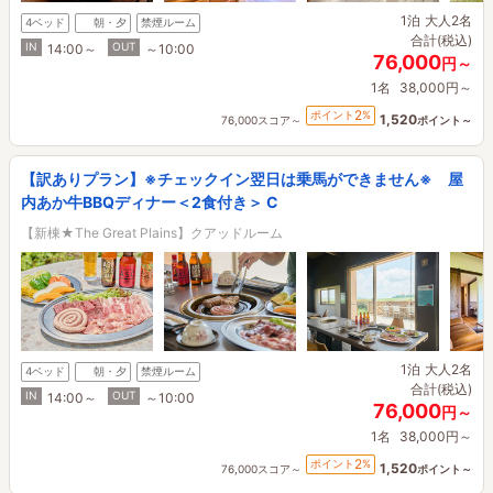
1泊
大人2名
4ベッド
朝・夕
禁煙ルーム
合計(税込)
IN
OUT
14:00～
～10:00
76,000
円～
1名
38,000円～
2
ポイント
%
1,520
76,000スコア～
ポイント～
【訳ありプラン】※チェックイン翌日は乗馬ができません※ 屋
内あか牛BBQディナー＜2食付き＞ C
【新棟★The Great Plains】クアッドルーム
1泊
大人2名
4ベッド
朝・夕
禁煙ルーム
合計(税込)
IN
OUT
14:00～
～10:00
76,000
円～
1名
38,000円～
2
ポイント
%
1,520
76,000スコア～
ポイント～