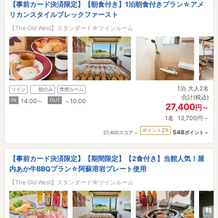
【事前カード決済限定】【朝食付き】1泊朝食付きプラン☆アメ
リカンスタイルブレックファースト
【The Old West】スタンダード☆ツインルーム
1泊
大人2名
ツイン
朝のみ
禁煙ルーム
合計(税込)
IN
OUT
14:00～
～10:00
27,400
円～
1名
13,700円～
2
ポイント
%
548
27,400スコア～
ポイント～
【事前カード決済限定】【期間限定】【2食付き】当館人気！屋
内あか牛BBQプラン☆阿蘇溶岩プレート使用
【The Old West】スタンダード☆ツインルーム