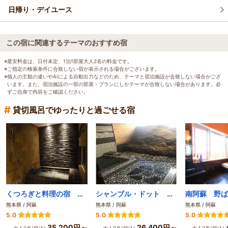
日帰り・デイユース
この宿に関連するテーマのおすすめ宿
※最安料金は、日付未定、1泊1部屋大人2名の料金です。
※ご指定の検索条件に合致しない宿が表示される場合がございます。
※個人の主観の違いやAIによる自動出力などのため、テーマと宿泊施設が合致しない場合がござ
います。また、宿泊施設の一部の部屋・プランにしかテーマが合致しない場合があります。必
ずご自身で内容をご確認ください。
#
貸切風呂でゆったりと過ごせる宿
くつろぎと料理の宿 ｒｅｓｈｕｋｕ 森のレンガ館
シャンブル・ドット アルムの森
南阿蘇 野ば
熊本県 / 阿蘇
熊本県 / 阿蘇
熊本県 / 阿蘇
5.0
5.0
5.0
35,200円～
26,400円～
大人2名(税込)
大人2名(税込)
大人2名(税込)