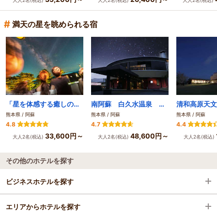
#
満天の星を眺められる宿
「星を体感する癒しの宿」森のアトリエ☆南阿蘇ルナ天文台
南阿蘇 白久水温泉 夢しずく
熊本県 / 阿蘇
熊本県 / 阿蘇
熊本県 / 阿蘇
4.8
4.7
4.4
33,600円～
48,600円～
大人2名(税込)
大人2名(税込)
大人2名(税込)
その他のホテルを探す
ビジネスホテルを探す
エリアからホテルを探す
熊本県