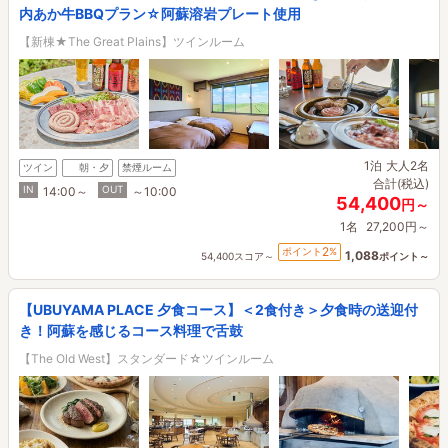
内あか牛BBQプラン☆阿蘇溶岩プレート使用
【新棟★The Great Plains】ツインルーム
1泊
大人2名
ツイン
朝・夕
禁煙ルーム
合計(税込)
IN
OUT
14:00～
～10:00
54,400
円～
1名
27,200円～
2
ポイント
%
1,088
54,400スコア～
ポイント～
【UBUYAMA PLACE 夕食コース】＜2食付き＞夕食時の送迎付
き！阿蘇を感じるコース料理で舌鼓
【The Old West】スタンダード☆ツインルーム