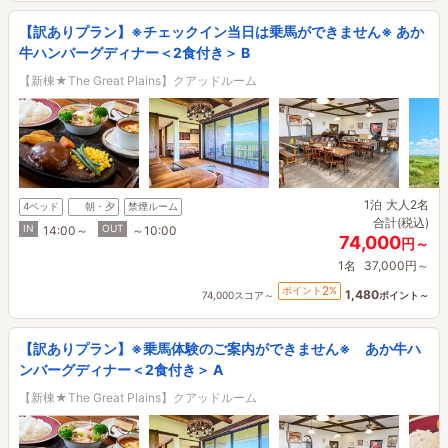
【訳ありプラン】※チェックイン当日は乗馬ができません※ あか
牛ハンバーグディナー＜2食付き＞ B
【新棟★The Great Plains】クアッドルーム
1泊
大人2名
4ベッド
朝・夕
禁煙ルーム
合計(税込)
IN
OUT
14:00～
～10:00
74,000
円～
1名
37,000円～
2
ポイント
%
1,480
74,000スコア～
ポイント～
【訳ありプラン】※乗馬体験のご案内ができません※ あか牛ハ
ンバーグディナー＜2食付き＞ A
【新棟★The Great Plains】クアッドルーム