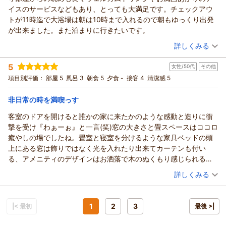
葉をいただきながら、聞き取りづらい場面があったとのこと、
この度は、ONSEN RYOKAN 由縁 札幌へお越しいただきまし
イスのサービスなどもあり、とっても大満足です。チェックアウ
貴重なお声として従業員へ共有させていただきます。
て、誠にありがとうございます。
トが11時迄で大浴場は朝は10時まで入れるので朝もゆっくり出発
皆様に心地よくお食事の時間をお愉しみいただけるよう、お声
ご感想の内容からくまちゃん様が当館で快適なお時間をお過ご
が出来ました。また泊まりに行きたいです。
の大きさも含め、より丁寧で聞き取りやすいご案内に努めてま
し頂けたご様子を拝見し、大変光栄に存じております。いつお
（投稿日：2026/05/13）
いります。
詳しくみる
帰りくださっても心から安らぐご滞在のお手伝いができますよ
改めまして、この度は当館にてお過ごし頂きました事、また貴
う、日々精進して参ります。またお近くにお越しの際は、当館
宿泊時期：
2026年05月宿泊 (家族旅行)
重なご意見・ご感想を頂戴いたしまして、誠にありがとうござ
5
にお立ち寄り頂けますと幸いに存じます。
女性/50代
その他
投稿者：
ステラさん
(女性/50代)
います。「また利用したい」とのお言葉を励みに、今後もより
宿泊プラン：
【じゃらんスペシャルウィーク】じゃらん限定◆事前カード決
改めまして、この度は心温まるご感想をお寄せくださいました
項目別評価：
部屋 5
風呂 3
朝食 5
夕食 -
接客 4
清潔感 5
済だからお得！◆素泊まり
快適にお寛ぎいただける宿を目指してまいります。
トリプル
食事なし
こと、深く感謝申し上げます。再びお会いできますことを愉し
ONSEN RYOKAN 由縁 札幌 宿泊マネージャー
宿泊価格帯：
11,001～12,000円(大人一人あたり/税込)
みに、一同心よりお待ちしております。
非日常の時を満喫っす
ONSEN RYOKAN 由縁 札幌 宿泊マネージャー
（返信日：2026/05/21）
客室のドアを開けると誰かの家に来たかのような感動と造りに衝
ONSEN RYOKAN 由縁 札幌からの返信
（返信日：2026/05/17）
撃を受け『わぁーぉ』と一言(笑)窓の大きさと畳スペースはココロ
ステラ様
癒やしの場でしたね。畳室と寝室を分けるような家具ベッドの頭
この度はONSEN RYOKAN 由縁 札幌へご宿泊いただき、誠にあ
上にある窓は飾りではなく光を入れたり出来てカーテンも付い
りがとうございます。
る、アメニティのデザインはお洒落で木のぬくもり感じられる客
館内や客室でのご滞在をはじめ、眺望やウェルカムドリンク、
室も。あえてココは改善してもらえたら、テレビの配置場所が…
（投稿日：2026/05/09）
湯上がりアイスなど、多岐にわたりご満足いただけたご様子を
詳しくみる
畳室からの角度が遠く感じました。 アロマオイル薫る部屋も新
拝読し、大変嬉しく存じます。
宿泊時期：
2026年04月宿泊 (その他)
鮮な時間を過ごさせていただきました。
また、朝6時から営業しております大浴場での朝風呂もお愉し
投稿者：
ひーちゃんさん
(女性/50代)
みいただき、チェックアウトまでごゆるりとお過ごしいただけ
宿泊プラン：
じゃらん限定【特典付き】心地よい寝具・香りでやすらぐ、専
1
2
3
|< 最初
最後 >|
門家監修睡眠ルーム◆朝食付き
たようで安心いたしました。
ダブル
朝のみ
宿泊価格帯：
30,001円以上(大人一人あたり/税込)