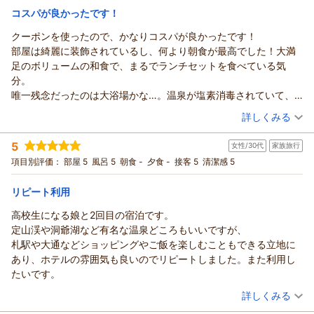
ービスよりも安い金額で泊まらせていただいた気持ちです。
宿泊価格帯：
つきましても、ご期待に沿えず申し訳ございません。施設の構
25,001～26,000円(大人一人あたり/税込)
コスパが良かったです！
造上、早急な改善が難しい点もございますが、今後もいただい
クーポンを使ったので、かなりコスパが良かったです！
ONSEN RYOKAN 由縁 札幌からの返信
たご意見を参考に、改善できる部分から一つひとつ見直し、よ
部屋は綺麗に装飾されているし、何より朝食が最高でした！大満
り快適なご滞在をご提供できるよう努めてまいります。
na様
足のボリュームの和食で、まるでランチセットを食べている気
改めまして、この度は貴重なお時間を割いてご感想をお寄せい
この度は数ある宿泊施設の中からONSEN RYOKAN 由縁 札幌を
分。
ただき、誠にありがとうございます。
お選びいただき、誠にありがとうございます。また、館内の雰
唯一残念だったのは大浴場かな…。温泉が塩素消毒されていて、
今回いただいたご意見を今後の施設運営に活かし、より快適な
囲気やウェルカムドリンク、夏下冬上 札幌でのお食事に至るま
入った瞬間に匂いで分かっちゃうレベルだったので、そこだけ少
（投稿日：2026/06/04）
ご滞在をご提供できますよう努めてまいります。
で、数々のお褒めの言葉をお寄せいただきましたこと、心より
詳しくみる
しがっかりしました。
ONSEN RYOKAN 由縁 札幌 宿泊マネージャー
御礼申し上げます。
宿泊時期：
2026年04月宿泊 (夫婦旅行)
でも、それ以外はパーフェクト！また泊まりたいです。
当館でのご滞在を通じて、日常とは異なる特別な時間をお愉し
（返信日：2026/06/20）
5
女性/30代
家族旅行
投稿者：
klhlo217さん
(男性/30代)
みいただけたご様子が伺え、何よりでございます。
宿泊プラン：
じゃらん限定【スタンダード】由縁札幌朝食付プラン/北海道旬
項目別評価：
部屋 5
風呂 5
朝食 -
夕食 -
接客 5
清潔感 5
食材をまるごとこだわり【和御膳】◇朝食付き
na様からいただいた温かいお言葉に甘んじることなく、これか
ダブル
朝のみ
宿泊価格帯：
らも皆様に心地よいひとときをお届けできますよう、従業員一
12,001～13,000円(大人一人あたり/税込)
リピート利用
同努めてまいります。
高校生になる娘と2回目の宿泊です。
ONSEN RYOKAN 由縁 札幌からの返信
改めまして、この度は貴重なお時間を割いてご感想をお寄せい
定山渓や洞爺湖など有名な温泉どころもいいですが、
ただき、誠にありがとうございます。またお会いできます日を
klhlo217 様
札駅や大通などショッピングやご飯を楽しむこともできる立地に
心よりお待ち申し上げております。
この度は、ONSEN RYOKAN 由縁 札幌へお越しいただき、誠に
あり、ホテルの雰囲気も良いのでリピートしました。また利用し
ONSEN RYOKAN 由縁 札幌 宿泊マネージャー
ありがとうございます。
たいです。
また、当館の設えや朝食に関しまして、身に余る光栄なご感想
（返信日：2026/06/14）
（投稿日：2026/06/02）
をお寄せいただきましたこと、心より御礼申し上げます。当館
詳しくみる
では料理人自らが各地へ足を運び、厳選した食材を使用してお
宿泊時期：
2026年04月宿泊 (家族旅行)