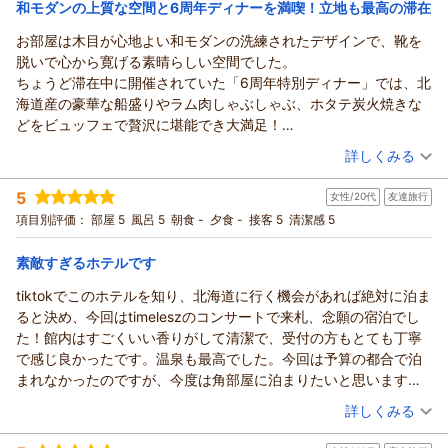
和モダンの上質な空間と6周年ディナーを満喫！立地も最高の滞在
ONSEN RYOKAN 由縁 札幌からの返信
お部屋は木目が心地よい和モダンの洗練されたデザインで、靴を
みぽりん 様
脱いで心から寛げる素晴らしい空間でした。
この度は、ONSEN RYOKAN 由縁 札幌をご利用いただきまし
ちょうど滞在中に開催されていた「6周年特別ディナー」では、北
て、誠にありがとうございます。
海道産の豪華な船盛りやラム肉しゃぶしゃぶ、ホタテ炭火焼きな
みぽりん様のご満足のいく滞在となりました様子をお伺いする
どをビュッフェで贅沢に堪能でき大満足！
ことができ、大変嬉しい限りでございます。
また、徒歩圏内の大通公園で夏のビアガーデンを気軽に楽しむこ
（投稿日：2026/08/04）
詳しくみる
しかしながら、客室や大浴場の設えに関しまして、ご不便をお
とができ、観光や散策の拠点として抜群のロケーションでした。
掛けしてしまいました事大変申し訳ございません。
宿泊時期：
2026年08月宿泊 (夫婦旅行)
お部屋・食事・立地のすべてが素晴らしく、札幌を訪れる際はぜ
5
設備に関する内容となります為、時間を要してしまいますが、
女性/20代
友達旅行
投稿者：
No.19さん
(男性/40代)
ひまた利用したいです。
宿泊プラン：
【じゃらんのお得な10日間】じゃらん限定◆事前カード決済だ
今後ともお客様にごゆっくりとお寛ぎいただけますよう尽力し
項目別評価：
部屋 5
風呂 5
朝食 -
夕食 -
接客 5
清潔感 5
からお得！◆素泊まり
ダブル
食事なし
てまいる所存でございます。
宿泊価格帯：
21,001～22,000円(大人一人あたり/税込)
最後になりましたが、この度は貴重なお時間を頂戴し口コミを
素敵すぎるホテルです
ご投稿くださいました事、心より感謝申し上げます。
tiktokでこのホテルを知り、北海道に行く機会があれば絶対に泊ま
ONSEN RYOKAN 由縁 札幌からの返信
みぽりん様のまたのお越しを心より愉しみにお待ち申し上げて
ると決め、今回はtimeleszのコンサートで来札、念願の宿泊でし
おります。
No.19 様
た！館内はすごくいい香りがして清潔で、受付の方もとても丁寧
ONSEN RYOKAN 由縁 札幌 宿泊マネージャー
この度は、ONSEN RYOKAN 由縁 札幌へお越しいただき、また
で感じ良かったです。温泉も最高でした。今回は予算の都合で泊
開業6周年という節目をともにお過ごしいただけましたこと、
（返信日：2026/08/07）
まれなかったのですが、今度は角部屋に泊まりたいと思います！
心より御礼申し上げます。
本当に素敵なホテルでした。ありがとうございました。
（投稿日：2026/08/03）
また、木目を基調とした和モダンの客室や「6周年特別ディナ
詳しくみる
ー」にて、北海道産の船盛りやラム肉のしゃぶしゃぶ、ホタテ
宿泊時期：
2026年07月宿泊 (友達旅行)