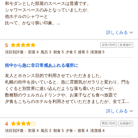
和モダンとした部屋のスペースは普通です。
Thank you once again for your feedback. We truly hope to
（返信日：2026/07/08）
バドワイザー様
シャワースペースのみとなっていましたが、
have the opportunity to welcome you again in the future.
この度は、ONSEN RYOKAN 由縁 札幌にてご宿泊を賜りまし
他ホテルのシャワーと
Kind regards,
て、誠にありがとうございます。また、当館の立地や大浴場に
比べて、かなり狭い印象。
Front Office Manager
つきまして、お褒めのお言葉を頂戴し、バドワイザー様のご満
そして何より、部屋が汗臭い為
（投稿日：2026/06/15）
ONSEN RYOKAN YUEN SAPPORO
足のいく滞在となりました様子を拝見することができ、従業員
詳しくみる
窓を開けました。窓カーテンのカビ、シャワーブースも
一同安堵の気持ちでいっぱいでございます。
（返信日：2026/07/08）
宿泊時期：
2026年06月宿泊 (その他)
ドアはカビが生えており、残念ながら
当館の大浴場では毎月、その時季にあわせて旬の素材を使用し
5
女性/30代
友達旅行
投稿者：
ちかさん
(女性/40代)
良い部屋とはとても思えません。
た季節湯を期間限定で開催しております。開催期間は時季によ
宿泊プラン：
じゃらん限定【連泊割】＜2連泊以上の滞在でお得＞◎由縁札
項目別評価：
部屋 4
風呂 3
朝食 5
夕食 5
接客 5
清潔感 5
温泉とありますが、全く登別を思わせるような
幌で寛ぎのお時間を・・・素泊まり
って異なりますが、次回お越しいただく機会に恵まれた際は、
ダブル
食事なし
効能が感じとれません。
宿泊価格帯：
ぜひその季節ならではの湯もお愉しみいただけますと幸いで
14,001～15,000円(大人一人あたり/税込)
街中から急に非日常感あふれる場所に
エレベーターも遅かったです。
す。
ただ、一つだけ
友人とホカンス目的で利用させていただきました。
ONSEN RYOKAN 由縁 札幌からの返信
末筆ではございますが、この度は温かく身に余るお言葉をご投
朝食については、素晴らしいメニューといえ、
札幌の街中を歩いていると、急に雰囲気がガラリと変わり、門を
稿いただき、誠にありがとうございました。今回頂戴いたしま
ちか様
ハイクラスのホテルより、
くぐると別世界に迷い込んだような落ち着いたロビーが。
したお言葉に甘んじることなく、今後もなお一層研鑽を重ねて
この度は、ONSEN RYOKAN 由縁 札幌にてご滞在いただきまし
上回っています。
数種類のウェルカムドリンクや、お菓子なども食べ放題で
まいりますので、引き続き変わらぬご愛顧を賜りますようお願
て、誠にありがとうございます。
駅からは近いので、
夕食もこちらのホテルを利用させていただきましたが、全て工夫
い申し上げます。
また、夏下冬上 札幌でのご朝食につきまして、「ハイクラスの
北海道気分を味わいたい方は
が凝らされており始終贅沢な気持ちを感じられて幸せでした。
（投稿日：2026/06/09）
ONSEN RYOKAN 由縁 札幌 宿泊マネージャー
ホテルを上回る」とのお言葉を頂戴し、大変光栄に存じます。
詳しくみる
よいのかもしれません。
朝食も食べきれないほどの量が用意されていました。
しかしながら、客室内の臭いやカーテン・シャワーブースのカ
（返信日：2026/06/24）
宿泊時期：
2026年05月宿泊 (友達旅行)
日常の喧騒をすっかり忘れられる素敵な時間を過ごさせていただ
ビなど、清掃および設備管理が行き届いておらず、ご不快な思
4
男性/30代
夫婦旅行
投稿者：
naさん
(女性/30代)
きました。
いをお掛けしましたこと、心よりお詫び申し上げます。
宿泊プラン：
じゃらん限定 旬を堪能する夕食「夏下冬上札幌懐石」と朝食
項目別評価：
部屋 4
風呂 3
朝食 5
夕食 -
接客 4
清潔感 4
タイミングよくクーポンを利用させていただけたので、受けるサ
和御膳◆二食付
また、シャワーブースの広さやエレベーターの待ち時間などに
トリプル
朝・夕