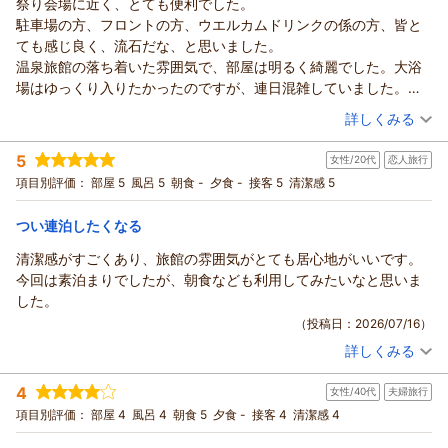
祭り会場に近く、とても便利でした。
ONSEN RYOKAN 由縁 札幌からの返信
を心より愉しみにお待ち申し上げます。
駐車場の方、フロントの方、ウエルカムドリンクの係の方、皆と
ONSEN RYOKAN 由縁 札幌 宿泊マネージャー
ねこねこ様
ても感じ良く、流石だな、と思いました。
この度は、ONSEN RYOKAN 由縁 札幌にご滞在いただき、誠に
（返信日：2026/07/26）
温泉旅館の落ち着いた雰囲気で、部屋は明るく綺麗でした。大浴
ありがとうございます。また、当館の大浴場や設え、ウェルカ
場はゆっくり入りたかったのですが、連日混雑していました。浴
ムドリンクサービスに関しまして、多くのお褒めのご意見を頂
場はもちろんの事、脱衣場も混雑していてちょっと疲れました。
（投稿日：2026/07/17）
戴しましたこと、心より御礼申し上げます。お寄せいただきま
詳しくみる
きっと早い時間なら、混み合う事なくゆっくり入れるのではない
した心温まるお言葉に、従業員一同大変嬉しく光栄に存じま
宿泊時期：
2026年06月宿泊 (夫婦旅行)
かと思います。
す。
5
女性/20代
恋人旅行
投稿者：
Rocochanさん
(女性/60代)
部屋の窓から眺めも良く、綺麗で静かで良かったので、機会があ
当館の季節湯は、毎月期間限定で開催しており、月ごとに異な
宿泊プラン：
じゃらん限定【連泊割】＜2連泊以上の滞在でお得＞事前カー
項目別評価：
部屋 5
風呂 5
朝食 -
夕食 -
接客 5
清潔感 5
ればまた利用したいと思います。
ド決済◆由縁札幌連泊プラン◆素泊まり
る素材を使用しております。その時季に旬を迎えるものや、館
ツイン
食事なし
ありがとうございました。
宿泊価格帯：
内の室礼に合わせたものを取り入れ、四季の趣を感じていただ
11,001～12,000円(大人一人あたり/税込)
つい連泊したくなる
けるようご用意しております。次回お越しいただく際には、是
清潔感がすごくあり、旅館の雰囲気がとても居心地がいいです。
ONSEN RYOKAN 由縁 札幌からの返信
非季節を変えてご利用いただき、その季節ならではの湯をお愉
今回は素泊まりでしたが、朝食なども利用してみたいなと思いま
しみいただけますと幸いでございます。
Rocochan様
した。
末筆ではございますが、この度は温かく身に余る口コミをご投
この度はONSEN RYOKAN 由縁 札幌をご利用いただき、誠にあ
（投稿日：2026/07/16）
稿いただき、誠にありがとうございます。またのご来館を心よ
りがとうございます。
りお待ち申し上げます。
詳しくみる
当館の立地や客室、また従業員につきましてもお褒めのお言葉
宿泊時期：
2026年05月宿泊 (恋人旅行)
ONSEN RYOKAN 由縁 札幌 宿泊マネージャー
を頂戴し、大変光栄に存じます。
投稿者：
じゅねさん
(女性/20代)
4
一方で、大浴場に関しまして、ごゆるりとお寛ぎいただけなか
（返信日：2026/07/21）
女性/40代
夫婦旅行
宿泊プラン：
じゃらん限定【連泊割】＜2連泊以上の滞在でお得＞◎由縁札
幌で寛ぎのお時間を・・・素泊まり
ったとの事ご不便をおかけしてしまい申し訳ございません。
ダブル
食事なし
項目別評価：
部屋 4
風呂 4
朝食 5
夕食 -
接客 4
清潔感 4
宿泊価格帯：
お風呂の混雑状況につきましては、お部屋に設置しております
17,001～18,000円(大人一人あたり/税込)