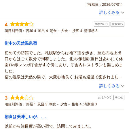
えいやん様
（返信日：2026/07/13）
る素敵なお宿でした。ありがとうございました。
（投稿日：2026/07/01）
この度はONSEN RYOKAN 由縁 札幌にご宿泊いただき、誠にあ
詳しくみる
りがとうございます。
宿泊時期：
2026年06月宿泊 (子連れ旅行)
また、当館でのご滞在にご満足いただけたご様子を拝読し、大
投稿者：
WCYさん
(男性/40代)
4
変嬉しく存じます。さらに、従業員の接遇につきましても温か
男性/60代
家族旅行
宿泊プラン：
じゃらん限定【連泊割】＜2連泊以上の滞在でお得＞◎由縁札
幌で寛ぎのお時間を・・・素泊まり
いお言葉を頂戴し、重ねて御礼申し上げます。
トリプル
食事なし
項目別評価：
部屋 4
風呂 4
朝食 -
夕食 -
接客 4
清潔感 3
宿泊価格帯：
一方で、客室内の清掃不備や引戸の不具合、また客室内の動線
8,001～9,000円(大人一人あたり/税込)
によりご不便とご不快の念をおかけしましたこと、心よりお詫
街中の天然温泉宿
ONSEN RYOKAN 由縁 札幌からの返信
び申し上げます。また、客室内の冷蔵庫には冷凍機能の備え付
初めての訪館でした。札幌駅からは地下道を歩き、至近の地上出
けがなく、事前のご案内が不足しておりましたこと、重ねてお
Dear, WCY
口からはごく数分で到着しました。北大植物園(当日はあいにく休
詫び申し上げます。
Thank you very much for staying with us at ONSEN RYOKAN
園)や赤レンガ庁舎がすぐ傍にあり、庁舎内レストランも楽しめま
いただいたご指摘は関係部署へ共有し、清掃時の確認体制およ
YUEN SAPPORO.
した。
び客室設備の点検方法を改めて見直し、皆様に安心してお寛ぎ
We are delighted to hear that you enjoyed the design and
宿の温泉は天然の湯で、大変心地良く お湯も適温で癒されまし
いただける空間づくりに努めてまいります。
atmosphere of our hotel. It is especially rewarding to know
た。落着きのひとときを過ごさせて頂きました。
（投稿日：2026/06/20）
改めまして、この度は貴重なご意見をお寄せいただき誠にあり
詳しくみる
that you appreciated the Japanese-inspired ambiance we
がとうございます。
strive to create.
宿泊時期：
2026年04月宿泊 (家族旅行)
至らぬ点があったにもかかわらず、「またぜひ宿泊したい」と
3
Although our hotel is located a short distance from the main
女性/40代
その他
投稿者：
バドワイザーさん
(男性/60代)
のお言葉を頂戴し、大変ありがたく存じます。次回お越しの際
宿泊プラン：
じゃらん限定【連泊割】＜2連泊以上の滞在でお得＞事前カー
shopping district, we believe our peaceful surroundings
項目別評価：
部屋 1
風呂 3
朝食 -
夕食 -
接客 4
清潔感 3
ド決済◆由縁札幌連泊プラン◆素泊まり
には、より快適にお過ごしいただけるよう努めてまいります。
ツイン
食事なし
provide a relaxing retreat from the bustle of the city. We
えいやん様の再びのご来館を従業員一同、心よりお待ち申し上
宿泊価格帯：
11,001～12,000円(大人一人あたり/税込)
sincerely hope you were able to enjoy a comfortable and
朝食は美味しいが、、、
げております。
restful stay, and that our tranquil setting made your visit
以前から注目度が高い宿で、訪問してみました。
ONSEN RYOKAN 由縁 札幌 宿泊マネージャー
ONSEN RYOKAN 由縁 札幌からの返信
even more enjoyable.