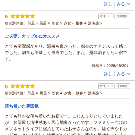
詳しくみる
お部屋につきましてお褒めのお言葉を頂戴し、従業員一同大変
宿泊時期：
2026年05月宿泊 (友達旅行)
嬉しく存じます。
投稿者：
なるさん
(男性/40代)
5
当館自慢の大浴場にて日頃の疲れを癒していただけたとのこ
男性/50代
夫婦旅行
宿泊プラン：
じゃらん限定【連泊割】＜2連泊以上の滞在でお得＞事前カー
ド決済◆由縁札幌連泊プラン◆素泊まり
と、またご朝食につきましてもご満足いただけたご様子を文面
ダブル
食事なし
項目別評価：
部屋 5
風呂 4
朝食 5
夕食 -
接客 4
清潔感 5
宿泊価格帯：
よりお伺いすることができ、何よりでございます。
9,001～10,000円(大人一人あたり/税込)
仰る通り、当館は閑静な立地にございます。徒歩圏内には北大
ご夫妻、カップルにオススメ
ONSEN RYOKAN 由縁 札幌からの返信
植物園や、大通公園もございますので、次回ご滞在の際にはぜ
とても清潔感があり、温泉も良かった。都会のオアシスって感じ
ひ散策をお楽しみいただければ幸いです。
なる 様
でした。朝食も美味しく最高でした。また、是非泊まりたい宿で
改めまして、この度はお忙しい中貴重なご感想をお寄せいただ
この度は、ONSEN RYOKAN 由縁 札幌にてご滞在いただきまし
す。
き、誠にありがとうございます。またお目にかかれます日を、
て、誠にありがとうございます。野球観戦後に当館でごゆるり
（投稿日：2026/05/20）
従業員一同心よりお待ち申し上げております。
とお過ごしいただけたご様子が伺え、従業員一同幸甚に存じて
ONSEN RYOKAN 由縁 札幌 宿泊マネージャー
詳しくみる
おります。
宿泊時期：
2026年04月宿泊 (夫婦旅行)
当館は「旅館の本質を編集する」というコンセプトのもと、落
（返信日：2026/06/09）
投稿者：
shishiさん
(男性/50代)
5
女性/60代
夫婦旅行
宿泊プラン：
じゃらん限定【連泊割】◆直前予約にも◎北海道旬食材をまる
ち着きのある空間と五感で四季を感じるおもてなしの提供を大
ごとこだわり【和御膳】 ◇ 朝食付
ダブル
朝のみ
項目別評価：
部屋 4
風呂 5
朝食 4
夕食 -
接客 5
清潔感 5
切にしております。館内の設えや和の趣が、試合後の高揚感を
宿泊価格帯：
12,001～13,000円(大人一人あたり/税込)
心地よい余韻へと変え、一日の締めくくりとして安らぎのひと
落ち着いた雰囲気
ときをお届けできておりましたら、私どもにとりましてもこの
ONSEN RYOKAN 由縁 札幌からの返信
上ない喜びでございます。
とても静かな落ち着いたお宿です。こじんまりとしていました
今回お寄せいただきましたお言葉を励みとしながらも、これに
shishi様
が、お部屋も清潔感あり居心地良かったです。ファミリー向けの
満足することなく、皆様の旅のひとときがより豊かなものとな
この度はONSEN RYOKAN 由縁 札幌にてご宿泊を賜りまして、
メゾネットタイプに宿泊していたお子さんなのか、騒ぐ声やドカ
りますよう、日々精進してまいります。
誠にありがとうございます。
ンドカンという激しい物音がかなり続き、残念な気持ちになりま