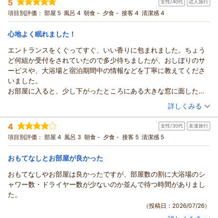
の炭火焼きなどを存分にお愉しみいただけたとのこと、大変嬉
5
女性/40代
恋人旅行
投稿者：
ちゃむさん
(女性/20代)
しく光栄に存じます。大通公園での夏のひとときも含め、札幌
宿泊プラン：
じゃらん限定【連泊割】＜2連泊以上の滞在でお得＞事前カー
項目別評価：
部屋 5
風呂 4
朝食 -
夕食 -
接客 4
清潔感 4
ド決済◆由縁札幌連泊プラン◆素泊まり
でのご滞在を満喫していただけましたことを、従業員一同嬉し
ツイン
食事なし
宿泊価格帯：
く拝読いたしました。
20,001～21,000円(大人一人あたり/税込)
心地よく眠れました！
No.19様から頂戴した「札幌を訪れる際はぜひまた利用した
エントランスをくぐってすぐ、いい香りに包まれました。ちょう
い」とのお言葉に恥じぬよう、これからも皆様の旅の思い出に
ど何組か受付をされていたので多少待ちましたが、おしぼりのサ
残る、心安らぐひとときをお届けできる宿を目指してまいりま
ービスや、大浴場と宿泊期間中の情報などを丁寧に教えてくださ
す。
いました。
改めまして、この度は、数々のお褒めの言葉とともに、素敵な
お部屋に入ると、少し下がったところにある大きな窓に面した小
ご感想をお寄せいただき、誠にありがとうございます。また札
さなソファカウンターのようなしつらえがあり、とても気持ちの
（投稿日：2026/07/28）
幌へお越しの際にお迎えできます日を、心より愉しみにお待ち
詳しくみる
いい空間でした。なんとも言えないコンパクトさが、安心する感
申し上げております。
宿泊時期：
2026年07月宿泊 (恋人旅行)
覚です。
ONSEN RYOKAN 由縁 札幌 宿泊マネージャー
4
女性/30代
友達旅行
投稿者：
ミィさん
(女性/40代)
部屋は靴を脱いで畳に上がるようになっていて、布団のようでこ
（返信日：2026/08/07）
宿泊プラン：
じゃらん限定【連泊割】＜2連泊以上の滞在でお得＞◎由縁札
項目別評価：
部屋 4
風呂 3
朝食 -
夕食 -
接客 5
清潔感 5
こちいいマットレスのベッドは毎日戻って体を休めるのにちょう
幌で寛ぎのお時間を・・・素泊まり
ツイン
食事なし
どいい柔らかさで硬さでした。快眠で朝を迎えていろいろな予定
宿泊価格帯：
26,001～27,000円(大人一人あたり/税込)
おもてなしとお部屋が良かった
に集中できました。
また、利用したいと思います！お世話になりました！
おもてなしやお部屋は良かったですが、部屋数の割に大浴場のシ
ONSEN RYOKAN 由縁 札幌からの返信
次回は朝食つけますね。
ャワー数・ドライヤー数が少ないのか並んで待つ時間がありまし
ミィ様
た。
この度は、ONSEN RYOKAN 由縁 札幌にご宿泊いただき、誠に
（投稿日：2026/07/26）
ありがとうございます。