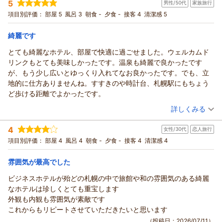
一方で、客室入口の狭さにより、靴の出し入れやお二人でのご
5
男性/50代
家族旅行
投稿者：
ナナコさん
(女性/60代)
ーを初日とは変更して下さるので飽きずに食を楽しめました。飲
た。荷物が多いとやはりタクシー利用が良いとおもいますが、配
移動にご不便をおかけしましたこと、大浴場の水風呂につきま
宿泊プラン：
じゃらん限定【スタンダード】由縁札幌朝食付プラン/北海道旬
項目別評価：
部屋 5
風呂 3
朝食 -
夕食 -
接客 4
清潔感 5
み物はフリードリンクなのでお好きな飲み物が飲めます。
車依頼して駅まで千円かかりません、大通り地下道にはグランド
食材をまるごとこだわり【和御膳】◇朝食付き
しても、案内が分かりづらく、ご不便をおかけしましたこと、
トリプル
朝のみ
札幌駅からお宿まで最初は地理があまり分からなかったので地図
ホテル付近から入れますが近くて便利ですよ。松尾ジンギスカン
宿泊価格帯：
心よりお詫び申し上げます。
17,001～18,000円(大人一人あたり/税込)
綺麗です
アプリを見ながら結構時間がかかってしまったが、帰る時には普
は2軒とも近いし、利用が楽でしたよ。予約しておかないと混み混
客室入口の広さにつきましては、設備上、早急な改善が難しい
通に近いやん笑と思ってしまうほどの距離でした。隣にはコンビ
みですから気をつけて。宿も夕食付きプランがあるので気になる
とても綺麗なホテル、部屋で快適に過ごせました。ウェルカムド
ONSEN RYOKAN 由縁 札幌からの返信
ところではございますが、限られた空間の中でも快適にお過ご
ニもありますし、色々な名所も近いので観光も楽しめました。ま
ところです。連泊の利用も多いように見受けました。おすすめで
リンクもとても美味しかったです。温泉も綺麗で良かったです
しいただけるよう工夫してまいります。あわせて、大浴場内の
ナナコ様
た、来たいお宿です。
す。
が、もう少し広いとゆっくり入れてなお良かったです。でも、立
表示についても見直し、より分かりやすいご案内に努めてまい
この度は、札幌でのご滞在にONSEN RYOKAN 由縁 札幌をお選
地的に仕方ありませんね。すすきのや時計台、札幌駅にもちょう
ります。
びいただき、誠にありがとうございます。
ど歩ける距離でよかったです。
今後も、北海道でのご滞在を心からお楽しみいただけるよう、
また、館内の落ち着いた和の雰囲気や客室からの眺望、大浴
（投稿日：2026/07/13）
より丁寧な接遇と快適な環境づくりに努めてまいります。また
場、ご朝食に至るまで、多くの温かいお言葉をお寄せいただ
詳しくみる
お越しいただいた際にも、旅の疲れを癒やす温泉と北海道の味
き、大変嬉しく光栄に存じます。
宿泊時期：
2026年06月宿泊 (家族旅行)
覚をお楽しみいただけましたら幸いでございます。
一方で、大浴場の洗面所につきましては、混雑によりご不便を
4
女性/30代
恋人旅行
投稿者：
てんそらさん
(男性/50代)
改めまして、この度は心温まるご感想と「また来たい」とのお
おかけしましたこと、心よりお詫び申し上げます。設備面です
宿泊プラン：
【じゃらんスペシャルウィーク】じゃらん限定◆事前カード決
項目別評価：
部屋 4
風呂 4
朝食 -
夕食 -
接客 4
清潔感 4
言葉をお寄せいただき、誠にありがとうございます。再びお迎
済だからお得！◆素泊まり
ぐに改善することは難しい状況ではございますが、混雑状況の
トリプル
食事なし
えできます日を、従業員一同心よりお待ち申し上げておりま
宿泊価格帯：
周知やご案内方法を見直し、少しでも快適にご利用いただける
14,001～15,000円(大人一人あたり/税込)
雰囲気が最高でした
す。
よう努めてまいります。
ビジネスホテルが殆どの札幌の中で旅館や和の雰囲気のある綺麗
ONSEN RYOKAN 由縁 札幌 宿泊マネージャー
ONSEN RYOKAN 由縁 札幌からの返信
ご関心をお寄せいただいたご夕食では、素材の旨みを引き出す
なホテルは珍しくとても重宝します
原始焼きをメインに、北海道の旬の食材を取り入れた料理長こ
（返信日：2026/07/18）
てんそら様
外観も内観も雰囲気が素敵です
だわりの懐石料理をご用意しております。次回お越しの際に
この度は、ONSEN RYOKAN 由縁 札幌をご宿泊先としてお選び
これからもリピートさせていただきたいと思います
は、ぜひご夕食もあわせてお愉しみいただけましたら幸いでご
いただき、誠にありがとうございます。
（投稿日：2026/07/11）