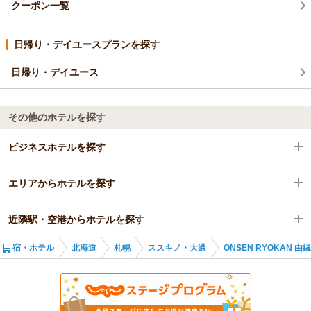
クーポン一覧
（返信日：2026/05/13）
日帰り・デイユースプランを探す
日帰り・デイユース
その他のホテルを探す
ビジネスホテルを探す
エリアからホテルを探す
北海道
近隣駅・空港からホテルを探す
札幌
北海道
宿・ホテル
北海道
札幌
ススキノ・大通
ONSEN RYOKAN 由
ススキノ・大通
札幌
西８丁目駅
さっぽろ駅
ススキノ・大通
西１１丁目駅