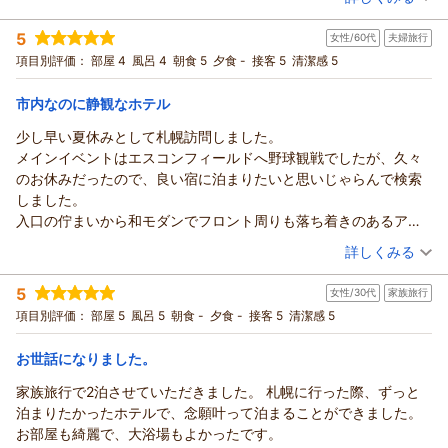
宿泊時期：
2026年05月宿泊 (夫婦旅行)
ことができ、従業員一同安堵の気持ちでいっぱいでございま
（返信日：2026/07/29）
投稿者：
pittoさん
(女性/60代)
5
女性/60代
夫婦旅行
宿泊プラン：
じゃらん限定【連泊割】＜2連泊以上の滞在でお得＞◎由縁札
す。
幌で寛ぎのお時間を・・・素泊まり
ツイン
食事なし
項目別評価：
部屋 4
風呂 4
朝食 5
夕食 -
接客 5
清潔感 5
客室に関しまして、少し手狭な思いを与えてしまい申し訳ござ
宿泊価格帯：
10,001～11,000円(大人一人あたり/税込)
いません。
市内なのに静観なホテル
設備面となります為、時間を要してしまう点ではございます
ONSEN RYOKAN 由縁 札幌からの返信
が、頂戴致しましたご意見をもとによりお寛ぎいただける空間
少し早い夏休みとして札幌訪問しました。
を目指し精進を重ねて参ります。
pitto 様
メインイベントはエスコンフィールドへ野球観戦でしたが、久々
改めまして、この度は貴重なお時間を頂戴し口コミをご投稿く
この度は、ONSEN RYOKAN 由縁 札幌にてご滞在いただき、誠
のお休みだったので、良い宿に泊まりたいと思いじゃらんで検索
ださいまして、誠にありがとうございます。またのご利用を心
にありがとうございます。
しました。
より愉しみにお待ち申し上げております。
当館に関しましてお褒めのお言葉を頂戴することができ、大変
入口の佇まいから和モダンでフロント周りも落ち着きのあるアー
ONSEN RYOKAN 由縁 札幌 宿泊マネージャー
嬉しい限りでございます。
トな空間でした。
（投稿日：2026/07/24）
詳しくみる
客室の設えに関しましては、pitto様の仰る通り難しい点もござ
（返信日：2026/07/26）
お部屋もシックな感じで面白い作りになっていました。
いますが、当館にお越しいただく皆様にご満足いただける旅館
宿泊時期：
2026年07月宿泊 (夫婦旅行)
最高だったのは朝食。メニュー、質、彩りと最高が集約した朝食
5
を目指し、従業員一同更なるサービスの向上に努めて参りま
女性/30代
家族旅行
投稿者：
ふじねぇさん
(女性/60代)
でこれまで色々と行きましたが、過去最高だったと思いました。
宿泊プラン：
じゃらん限定【連泊割】事前カード決済◆北海道旬食材をまる
す。
項目別評価：
部屋 5
風呂 5
朝食 -
夕食 -
接客 5
清潔感 5
今回は3泊させていただいたので、荷物も多くお部屋に洋服をかけ
ごとこだわり【和御膳】 ◇ 朝食付
ツイン
朝のみ
末筆となりましたが、この度は数ある宿泊施設の中から当館を
るスペース(棚)がもっとあると良いな、と思いました。
宿泊価格帯：
16,001～17,000円(大人一人あたり/税込)
お選びいただき、心より御礼申し上げます。またのお越しを心
お世話になりました。
総じて大満足な旅籠でした。
より愉しみにお待ち申し上げます。
友人にもお勧めしています。
家族旅行で2泊させていただきました。 札幌に行った際、ずっと
ONSEN RYOKAN 由縁 札幌からの返信
ONSEN RYOKAN 由縁 札幌 宿泊マネージャー
泊まりたかったホテルで、念願叶って泊まることができました。
ふじねぇ様
（返信日：2026/07/26）
お部屋も綺麗で、大浴場もよかったです。
この度は、数ある宿泊施設の中からONSEN RYOKAN 由縁 札幌