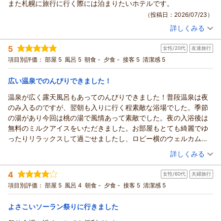
また札幌に旅行に行く際には泊まりたいホテルです。
をお選びいただき誠にありがとうございます。
（投稿日：2026/07/23）
また、当館施設や客室、ご朝食に関しまして、身に余るお言葉
詳しくみる
をいただき大変嬉しく光栄に存じます。
宿泊時期：
2026年07月宿泊 (家族旅行)
客室の設えに関しまして設備面となります為、時間を要してし
投稿者：
めぐちゃんさん
(女性/30代)
5
まう点ではございますが、より快適にお寛ぎいただける空間を
女性/20代
友達旅行
宿泊プラン：
じゃらん限定【連泊割】＜2連泊以上の滞在でお得＞◎由縁札
幌で寛ぎのお時間を・・・素泊まり
目指し、従業員一同精進を重ねて参ります。
ツイン
食事なし
項目別評価：
部屋 5
風呂 5
朝食 -
夕食 -
接客 5
清潔感 5
宿泊価格帯：
最後になりましたが、この度は当館をご利用いただきまして心
19,001～20,000円(大人一人あたり/税込)
より感謝申し上げます。
広い温泉でのんびりできました！
ONSEN RYOKAN 由縁 札幌からの返信
ふじねぇ様にまたお会いできます日を心より愉しみにお待ち申
温泉が広く露天風呂もあってのんびりできました！普段温泉は夜
し上げております。
めぐちゃん様
のみ入るのですが、翌朝も入りに行く程素敵な浴場でした。季節
ONSEN RYOKAN 由縁 札幌 宿泊マネージャー
この度は、ONSEN RYOKAN 由縁 札幌にご宿泊いただき誠にあ
の湯があり今回は桃の湯で風情あって素敵でした。夜の入浴後は
りがとうございます。
（返信日：2026/07/26）
無料のミルクアイスをいただきました。お部屋もとても綺麗でゆ
「念願叶ってのご宿泊」との事で、以前より当館をお調べいた
ったりリラックスして過ごせましたし、ロビー横のウェルカムド
だき、また温かいお言葉をお寄せくださいまして、重ねて御礼
リンクとお茶菓子もとても美味しくて大満足です！
（投稿日：2026/07/20）
詳しくみる
申し上げます。
めぐちゃん様のご満足いただけました様子をお伺いすることが
宿泊時期：
2026年07月宿泊 (友達旅行)
4
でき、従業員一同安堵の気持ちでいっぱいでございます。
女性/60代
夫婦旅行
投稿者：
ねこねこさん
(女性/20代)
宿泊プラン：
【じゃらんスペシャルウィーク】じゃらん限定◆事前カード決
頂戴致しましたお言葉を励みに、サービスの向上により一層努
項目別評価：
部屋 5
風呂 4
朝食 -
夕食 -
接客 5
清潔感 5
済だからお得！ ◆素泊まり
ツイン
食事なし
めて参りたいと思います。
宿泊価格帯：
30,001円以上(大人一人あたり/税込)
改めまして、この度は貴重なお時間を頂戴し口コミをご投稿い
よさこいソーラン祭りに行きました
ただき、誠にありがとうございます。ご家族でのまたのお帰り