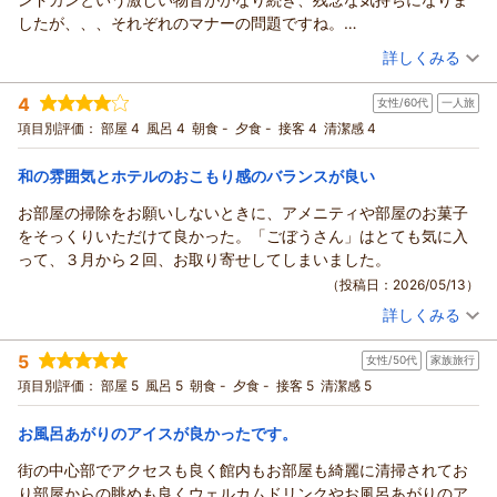
末筆ではございますが、この度は大変心温まるご感想をお寄せ
館内の清潔感や当館自慢の大浴場、また夏下冬上 札幌でのご朝
したが、、、それぞれのマナーの問題ですね。
くださりましたこと、深く感謝申し上げます。なる様の再びの
食につきまして、多岐に渡り身に余るお褒めの言葉を頂戴する
お風呂も清潔感あり、とても気持ちよかったです。
（投稿日：2026/05/15）
ご来館を、心よりお待ち申し上げております。
詳しくみる
ことができ非常に光栄に存じます。
食事も美味しく食べごたえありました。
ONSEN RYOKAN 由縁 札幌 宿泊マネージャー
こうした皆様からの貴重な有り難いお言葉を、今後の励みによ
宿泊時期：
2026年05月宿泊 (夫婦旅行)
余談ですが、女性の優し声で、お食事の説明してくださったので
4
り一層精進して参る所存でございますので、どうぞこれからも
女性/60代
一人旅
（返信日：2026/06/03）
投稿者：
antonさん
(女性/60代)
すが、、年配者の私たちには小声すぎて聞き取れない部分があり
宿泊プラン：
じゃらん限定【連泊割】事前カード決済◆北海道旬食材をまる
変わりゆく面も併せて、お愉しみいただければと存じます。
項目別評価：
部屋 4
風呂 4
朝食 -
夕食 -
接客 4
清潔感 4
ました（笑）
ごとこだわり【和御膳】 ◇ 朝食付
ツイン
朝のみ
改めまして、お忙しい中口コミをご投稿くださり誠にありがと
また、機会がありましたら利用したいと思います。
宿泊価格帯：
13,001～14,000円(大人一人あたり/税込)
うございました。
和の雰囲気とホテルのおこもり感のバランスが良い
またお迎えできます日を、心よりお待ち申し上げております。
お部屋の掃除をお願いしないときに、アメニティや部屋のお菓子
ONSEN RYOKAN 由縁 札幌からの返信
ONSEN RYOKAN 由縁 札幌 宿泊マネージャー
をそっくりいただけて良かった。「ごぼうさん」はとても気に入
anton 様
（返信日：2026/05/23）
って、３月から２回、お取り寄せしてしまいました。
この度はONSEN RYOKAN 由縁 札幌にご宿泊いただき、誠にあ
（投稿日：2026/05/13）
りがとうございます。
詳しくみる
また、館内の雰囲気や客室、大浴場、夏下冬上 札幌でのお食事
宿泊時期：
2026年03月宿泊 (一人旅)
につきまして温かいお言葉をお寄せいただき、重ねて御礼申し
投稿者：
くまちゃんさん
(女性/60代)
5
上げます。
女性/50代
家族旅行
宿泊プラン：
じゃらん限定【連泊割】＜2連泊以上の滞在でお得＞事前カー
ド決済◆由縁札幌連泊プラン◆素泊まり
しかしながら、ご滞在中には周囲のお部屋からの物音により、
ダブル
食事なし
項目別評価：
部屋 5
風呂 5
朝食 -
夕食 -
接客 5
清潔感 5
宿泊価格帯：
ご不快の念をお掛けしましたこと、深くお詫び申し上げます。
30,001円以上(大人一人あたり/税込)
物音などの騒音につきましては、館内でのご案内や巡回を含
お風呂あがりのアイスが良かったです。
ONSEN RYOKAN 由縁 札幌からの返信
め、より一層の配慮に努めてまいります。
街の中心部でアクセスも良く館内もお部屋も綺麗に清掃されてお
また、お食事の際のご説明につきましても、優しい声とのお言
くまちゃん様
り部屋からの眺めも良くウェルカムドリンクやお風呂あがりのア