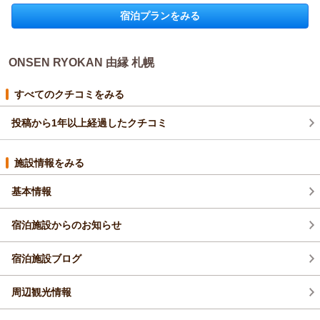
「また泊まりに行きたい」とのお言葉は、私どもにとって何よ
宿泊プランをみる
りの励みでございます。
ONSEN RYOKAN 由縁 札幌からの返信
今後も皆様に心地よいご滞在をご提供できますよう、より一層
努めてまいります。
ひーちゃん様
改めまして、この度は温かい口コミをご投稿いただき誠にあり
ONSEN RYOKAN 由縁 札幌
この度は、数ある宿泊施設の中からONSEN RYOKAN 由縁 札幌
がとうございました。
をお選びいただき、誠にありがとうございます。
またお会いできます日を、スタッフ一同心よりお待ち申し上げ
今回、コンセプトルームでのご宿泊に際して、大きな窓や畳ス
すべてのクチコミをみる
ております。
ペース、室内窓など細やかな意匠にも目を留めていただき、木
ONSEN RYOKAN 由縁 札幌 宿泊マネージャー
の温もりを感じられる空間の中で、ごゆるりとお寛ぎいただけ
投稿から1年以上経過したクチコミ
ましたこと、大変嬉しく感じております。
（返信日：2026/05/14）
また、アロマオイルの香りとともに、非日常のひとときをお過
施設情報をみる
ごしいただけたとのこと、嬉しく拝読いたしました。
一方で、テレビの配置につきましては、畳スペースからご覧い
基本情報
ただく際に距離や角度の面でご不便をお掛けいたしました。
いただいたご意見は今後の客室づくりの参考として、大切に共
宿泊施設からのお知らせ
有させていただきます。
改めまして、この度は貴重なお時間の中ご感想をお寄せいただ
き、誠にありがとうございました。
宿泊施設ブログ
ぜひまた季節を変えて、由縁札幌ならではの空間でごゆるりと
お過ごしいただけますと幸いです。
周辺観光情報
またのお帰りを心よりお待ち申し上げております。
ONSEN RYOKAN 由縁 札幌 宿泊マネージャー