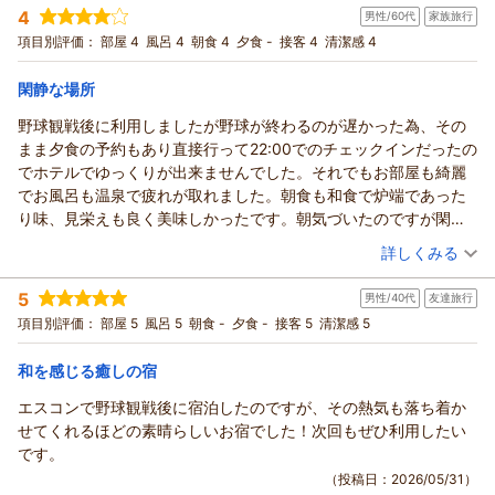
料理を提供しております。私どものこだわりが詰まった朝食を
4
男性/60代
家族旅行
投稿者：
ほっしーさん
(女性/30代)
お気に召していただけましたことは、従業員一同この上ない喜
宿泊プラン：
【じゃらんのお得な10日間】じゃらん限定◆事前カード決済だ
項目別評価：
部屋 4
風呂 4
朝食 4
夕食 -
接客 4
清潔感 4
からお得！◆素泊まり
びでございます。
ツイン
食事なし
宿泊価格帯：
しかしながら、大浴場の塩素臭につきましてご不快の思いを与
12,001～13,000円(大人一人あたり/税込)
閑静な場所
えてしまい、大変申し訳ございません。浴槽中において安全値
野球観戦後に利用しましたが野球が終わるのが遅かった為、その
ONSEN RYOKAN 由縁 札幌からの返信
量の塩素が安定的に保たれますよう管理しておりますが、皆様
まま夕食の予約もあり直接行って22:00でのチェックインだったの
に安心してお寛ぎいただけますよう、より綿密な管理とおもて
ほっしー様
でホテルでゆっくりが出来ませんでした。それでもお部屋も綺麗
なしの向上に努めてまいります。
開業より永らく、当旅館をご愛顧くださいまして誠にありがと
でお風呂も温泉で疲れが取れました。朝食も和食で炉端であった
最後になりますが、この度は当館にご宿泊を賜り、誠にありが
うございます。
り味、見栄えも良く美味しかったです。朝気づいたのですが閑静
とうございました。
また、立地ならびに当館の雰囲気につきましてお褒めのお言葉
な場所だったので朝散歩でもすれば良かったです。
（投稿日：2026/06/01）
再びklhlo217様にお会いできますことを愉しみに、心よりお待
を頂戴し、従業員一同大変嬉しく拝読いたしました。
詳しくみる
ち申し上げます。
ほっしー様からお寄せいただきました「また利用したい」との
宿泊時期：
2026年05月宿泊 (家族旅行)
ONSEN RYOKAN 由縁 札幌 宿泊マネージャー
お言葉に恥じぬよう、従業員一同より一層邁進して参る所存で
5
男性/40代
友達旅行
投稿者：
まーさん
(男性/60代)
ございます。
（返信日：2026/06/07）
宿泊プラン：
じゃらん限定【スタンダード】由縁札幌朝食付プラン/北海道旬
項目別評価：
部屋 5
風呂 5
朝食 -
夕食 -
接客 5
清潔感 5
食材をまるごとこだわり【和御膳】◇朝食付き
改めまして、この度はお忙しい中大変貴重なお言葉をお寄せい
その他
朝のみ
宿泊価格帯：
ただき、誠にありがとうございます。またお目にかかれます日
24,001～25,000円(大人一人あたり/税込)
和を感じる癒しの宿
を、心よりお待ち申し上げます。
エスコンで野球観戦後に宿泊したのですが、その熱気も落ち着か
ONSEN RYOKAN 由縁 札幌からの返信
ONSEN RYOKAN 由縁 札幌 宿泊マネージャー
せてくれるほどの素晴らしいお宿でした！次回もぜひ利用したい
まー様
（返信日：2026/06/09）
です。
この度は数ある宿泊施設の中から当館をお選びいただき、誠に
（投稿日：2026/05/31）
ありがとうございます。