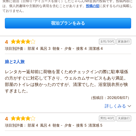
実際に宿泊（日帰り･デイユースを除く）したじゃらんnet会員の投稿です。投稿内容に
は、個人的趣味や主観的な表現を含むことがあります。
投稿の掟
に反するものは掲載し
ておりません。
宿泊プランをみる
4
女性/50代
家族旅行
項目別評価：
部屋 4
風呂 3
朝食 -
夕食 -
接客 4
清潔感 4
娘と2人旅
レンタカー返却前に荷物を置くためチェックインの際に駐車場係
の方がすぐに対応して下さり、ウェルカムサービスもあり満足。
部屋のトイレは狭かったのですが、清潔でした。浴室脱衣所が狭
すぎました。
（投稿日：2026/08/07）
詳しくみる
宿泊時期：
2026年08月宿泊 (家族旅行)
投稿者：
みぽりんさん
(女性/50代)
4
男性/40代
夫婦旅行
宿泊プラン：
じゃらん限定【連泊割】＜2連泊以上の滞在でお得＞事前カー
ド決済◆由縁札幌連泊プラン◆素泊まり
ツイン
食事なし
項目別評価：
部屋 4
風呂 4
朝食 -
夕食 -
接客 5
清潔感 5
宿泊価格帯：
14,001～15,000円(大人一人あたり/税込)