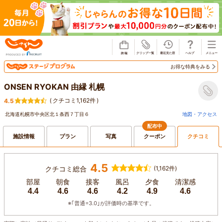
じゃらん
お得な特典をみる
ONSEN RYOKAN 由縁 札幌
(
クチコミ1,162件
)
4.5
北海道札幌市中央区北１条西７丁目６
地図・アクセス
配布中
施設情報
プラン
写真
クーポン
クチコミ
4.5
クチコミ総合
(1,162件)
部屋
朝食
接客
風呂
夕食
清潔感
4.4
4.6
4.6
4.2
4.9
4.6
※｢普通=3.0｣が評価時の基準です。