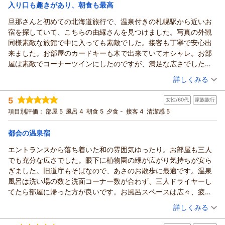
QRコードより、その時点での混雑状況をご確認いただくことが
入り口も趣きがあり、朝食も最高
ONSEN RYOKAN 由縁 札幌からの返信
可能でございます。
旦那さんと初めての北海道旅行で、温泉付きの札幌駅から近いお
しかしながら、私どものご案内が行き届いておらず、ご不便を
じゅね様
宿を探していて、こちらの由縁さんを見つけました。写真の外観
おかけしましたことを心よりお詫び申し上げます。
この度は、ONSEN RYOKAN 由縁 札幌にご宿泊いただき、誠に
同様素敵な旅館で中に入っても素敵でした。接客も丁寧で安心出
今後はご案内方法の見直しも含め、お客様により快適にお寛ぎ
ありがとうございます。
来ました。お部屋のカードキーも木で出来ていてオシャレ。お部
いただけますよう、より一層サービスの向上に努めてまいりま
また、館内の清潔感や旅館ならではの雰囲気につきまして、温
屋は素敵でコーナーツインにしたのですが、満足な広さでした
す。
かいお言葉をお寄せいただき、大変嬉しく存じます。
が、お部屋の入り口が少し狭かったので、靴を置いてはおけず、
（投稿日：2026/07/15）
最後になりましたが、この度はお忙しい中、貴重なご意見をお
詳しくみる
ご関心をお寄せいただきました夏下冬上 札幌での朝食では、料
きちんと靴箱にしまわないといけないのが2人で出入りする際には
寄せいただき、誠にありがとうございました。
理長が道内の生産者のもとへ足を運び、厳選した北海道の食材
宿泊時期：
2026年07月宿泊 (夫婦旅行)
大変でした。お風呂もお部屋はシャワーだけなので大浴場をしっ
またRocochan様をお迎えできます日を、従業員一同心よりお
5
を取り入れた彩り豊かな和御膳をご用意しております。
女性/60代
家族旅行
投稿者：
みかちんさん
(女性/40代)
かり使わせていただきました。大きなオシャレなお風呂は、水風
待ち申し上げております。
宿泊プラン：
じゃらん限定【連泊割】◆直前予約にも◎北海道旬食材をまる
次回お越しの際には、ぜひご朝食もあわせてお愉しみいただけ
項目別評価：
部屋 5
風呂 4
朝食 5
夕食 -
接客 4
清潔感 5
呂というのを、初めて入る方は皆さん、驚かれている様子で私自
ごとこだわり【和御膳】 ◇ 朝食付
ONSEN RYOKAN 由縁 札幌 宿泊マネージャー
ツイン
朝のみ
ましたら幸いでございます。
身も掛け湯をして知るという、驚きはありました。露天も中のお
宿泊価格帯：
23,001～24,000円(大人一人あたり/税込)
改めまして、この度は温かいご感想をお寄せいただき、誠にあ
（返信日：2026/07/18）
都会の温泉宿
風呂も打たせ湯も丁度いい温度でその日の疲れは取れるほどゆっ
りがとうございます。
くり温まれました。使ってはいないのですが、サウナもありま
エントランスから落ち着いた和の雰囲気ゆったり。お部屋も三人
ONSEN RYOKAN 由縁 札幌からの返信
またお越しいただける日を、従業員一同心よりお待ち申し上げ
す。大浴場の出入口にはアイスもあり、温まった後に頂くのが至
でも充分な広さでした。眼下に植物園の緑が広がり気持ちが安ら
ております。
みかちん様
福の時でした。提供は夜だけで、朝の時間には無い様です。館内
ぎました。旧道庁もそばなので、あさのお散歩に最適です。温泉
ONSEN RYOKAN 由縁 札幌 宿泊マネージャー
この度は、初めての北海道旅行という大切な機会に、ONSEN
の説明などもQRコードで読むとお風呂の混雑なども載っていて便
風呂は洗い場の数と洗面コーナー数が合わず、三人ドライヤーし
RYOKAN 由縁 札幌をお選びいただき、誠にありがとうござい
（返信日：2026/07/18）
利かもしれません。
てたら部屋に帰った方が良いです。お風呂スペースは広々、疲れ
ます。また、館内の設えや客室、従業員の接遇、大浴場、ご朝
朝食は美味しかったです。事前にアレルギーなどの事も確認して
も取れました。和朝食は北海道色多々、品数も沢山、バイキング
（投稿日：2026/07/14）
食に至るまで、多岐に渡る温かいお言葉をお寄せいただき、大
詳しくみる
下さるのできちんと伝えるのが良いと思います。北海道で食べる
と違いゆっくり頂けました。ドリンクはセルフで取りに行く形
変嬉しく光栄に存じます。
宿泊時期：
2026年07月宿泊 (家族旅行)
ご飯最高でした。2日間頂きましたが、ご飯や炉端焼きなどメニュ
で、コーンポタージュがとても美味しかったと息子が言ってまし