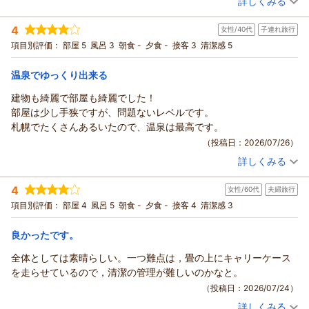
詳しくみる
館内の香りや客室の設え、畳の心地よさ、寝具の寝心地に至る
宿泊時期：
2026年07月宿泊 (友達旅行)
まで、数々の温かいお言葉をお寄せいただき、大変嬉しく光栄
投稿者：
こたちゃんさん
(女性/30代)
4
に存じます。
女性/40代
子連れ旅行
宿泊プラン：
じゃらん限定【連泊割】＜2連泊以上の滞在でお得＞事前カー
ド決済◆由縁札幌連泊プラン◆素泊まり
しかしながら、チェックインの際にはお待たせしてしまいまし
ツイン
食事なし
項目別評価：
部屋 5
風呂 3
朝食 -
夕食 -
接客 3
清潔感 5
宿泊価格帯：
たこと、心よりお詫び申し上げます。混雑時にもより円滑にご
18,001～19,000円(大人一人あたり/税込)
案内できるよう、受付体制やお客様へのお声がけを改めて見直
温泉でゆっくり出来る
ONSEN RYOKAN 由縁 札幌からの返信
してまいります。
建物も綺麗で部屋も綺麗でした！
至らぬ点がありながらも、次回はご朝食もご検討いただけると
こたちゃん様
部屋は少し手狭ですが、問題ないレベルです。
のこと、誠にありがとうございます。夏下冬上 札幌では、北海
この度は、ONSEN RYOKAN 由縁 札幌にてご宿泊を賜りまし
札幌でたくさんあるいたので、温泉は最高です。
道の食材を取り入れた和御膳をご用意しておりますので、ぜひ
て、誠にありがとうございます。また、当館でのご滞在やお部
（投稿日：2026/07/26）
ご賞味いただけましたら幸いです。
屋の設えに関しまして、お褒めのお言葉を頂戴することがで
改めまして、この度はご滞在の感想をお寄せいただき、誠にあ
詳しくみる
き、大変嬉しい限りでございます。
宿泊時期：
2026年06月宿泊 (子連れ旅行)
りがとうございます。
しかしながら、大浴場のシャワーおよびドライヤーの少なさに
投稿者：
イケチャンさん
(女性/40代)
4
ミィ様を再びお迎えできる日を、従業員一同心よりお待ち申し
女性/60代
夫婦旅行
宿泊プラン：
じゃらん限定【連泊割】＜2連泊以上の滞在でお得＞◎由縁札
つきまして、ご不便とご迷惑をお掛けいたしましたこと、心よ
幌で寛ぎのお時間を・・・素泊まり
上げております。
ツイン
食事なし
項目別評価：
部屋 4
風呂 5
朝食 -
夕食 -
接客 4
清潔感 3
りお詫び申し上げます。設備の都合上、今すぐの改善は難しい
ONSEN RYOKAN 由縁 札幌 宿泊マネージャー
宿泊価格帯：
12,001～13,000円(大人一人あたり/税込)
かと存じますが、頂いたご意見を真摯に受け止め、今後のお客
良かったです。
様満足度の改善に向けて邁進いたします。
（返信日：2026/07/30）
ONSEN RYOKAN 由縁 札幌からの返信
改めまして、この度はお忙しい中、ご感想をお寄せいただき、
全体としては素晴らしい。一つ難点は，畳の上にキャリーケース
誠にありがとうございます。またお目にかかれます日を、心よ
イケチャン 様
を走らせているので，清潔の管理が難しいのかなと。
りお待ち申し上げます。
この度は、ONSEN RYOKAN 由縁 札幌にお越しいただきまし
（投稿日：2026/07/24）
酷暑の候、くれぐれもご自愛くださいませ。
て、誠にありがとうございます。
詳しくみる
ONSEN RYOKAN 由縁 札幌 宿泊マネージャー
イケチャン様のご満足のいく滞在となりました様子を拝見する