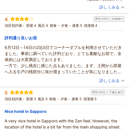
ざいます。
また、館内の清潔感や客室でのご滞在、ウェルカムドリンクに
改めまして、この度はご滞在のご感想と当館をおすすめすると
詳しくみる
つきましてお褒めの言葉を頂戴し、大変嬉しく存じます。
宿泊時期：
2026年07月宿泊 (恋人旅行)
のお言葉をお寄せいただき、誠にありがとうございます。また
大浴場の広さにつきましては、設備上、早急な拡張は難しいと
投稿者：
みきさん
(女性/30代)
のお越しを、従業員一同心よりお待ち申し上げております。
4
ころではございますが、限られた空間の中でも、より快適にお
男性/50代
夫婦旅行
宿泊プラン：
【じゃらんのお得な10日間】じゃらん限定◆事前カード決済だ
ONSEN RYOKAN 由縁 札幌 宿泊マネージャー
からお得！ ◆素泊まり
寛ぎいただけるよう、館内環境の整備やサービスの向上に努め
ツイン
食事なし
項目別評価：
部屋 4
風呂 4
朝食 -
夕食 -
接客 5
清潔感 4
宿泊価格帯：
てまいります。
19,001～20,000円(大人一人あたり/税込)
（返信日：2026/07/18）
改めまして、この度は温かいご感想をお寄せいただき、誠にあ
評判通り良いお宿
ONSEN RYOKAN 由縁 札幌からの返信
りがとうございます。
6月12日～14日の2泊3日でコーナーダブルを利用させていただき
また札幌へお越しの際には、当館をご利用いただけますと幸い
みき様
ました。事前に調べていた評判どおり、とても素敵なお宿で、全
でございます。
この度は、数ある宿泊施設の中からONSEN RYOKAN 由縁 札幌
体的には大変満足しております。
従業員一同、心よりお待ち申し上げております。
をお選びいただき、誠にありがとうございます。
一方で、少し残念に感じた点もありました。まず、土間から部屋
ONSEN RYOKAN 由縁 札幌 宿泊マネージャー
また、当館に雰囲気や館内の設え、外観につきましてもお褒め
へ入る引戸の桟部分に埃が溜まっていたことが気になりました。
の言葉を頂戴することができ、大変嬉しく光栄に存じます。
（返信日：2026/07/18）
また、二重の引戸の一方が最後まで閉まらない状態でした。
（投稿日：2026/07/02）
詳しくみる
「これからもリピートさせていただきたい」とのお言葉に恥じ
さらに、部屋からトイレや洗面所へ移動する際に履き物が必要な
ぬよう、今後も皆様に心地よくお過ごしいただける空間づくり
宿泊時期：
2026年06月宿泊 (夫婦旅行)
点は、個人的には少し不便に感じました。冷蔵庫についても熱が
5
と、より一層のおもてなしの向上に努めてまいります。
男性/40代
子連れ旅行
投稿者：
えいやんさん
(男性/50代)
こもりやすいのか、入れていたアイスが溶けてしまったのは残念
宿泊プラン：
じゃらん限定【連泊割】＜2連泊以上の滞在でお得＞事前カー
改めまして、この度は心温まるご感想をお寄せいただき、誠に
項目別評価：
部屋 5
風呂 5
朝食 -
夕食 -
接客 5
清潔感 5
でした。
ド決済◆由縁札幌連泊プラン◆素泊まり
ダブル
食事なし
ありがとうございます。
しかし、フロントで対応してくださった健康的な雰囲気の女性ス
宿泊価格帯：
16,001～17,000円(大人一人あたり/税込)
またお迎えできます日を、従業員一同心よりお待ち申し上げて
Nice hotel in Sapporo
タッフの方が、とてもハキハキと気持ちの良い接客をしてくださ
おります。
り、大変好印象でした。
A very nice hotel in Sapporo with the Zen feel. However, the
ONSEN RYOKAN 由縁 札幌からの返信
ONSEN RYOKAN 由縁 札幌 宿泊マネージャー
いくつか気になる点はありましたが、またぜひ宿泊したいと思え
location of the hotel is a bit far from the main shopping street.