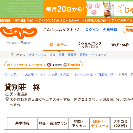
国内旅行・海外旅行や宿・ホテルの宿泊予約はじゃらんnet ～日本最大級の宿・ホテル予約サイト
こんにちは♪ゲストさん
ログイン
会員登録
じゃらんパック
宿・ホテル
遊び・体験
（交通＋宿泊）
宿・ホテル
出張ビジネス
温泉・露天
高級宿
日帰り・デイユース
ポイントがたまる・つかえる
宿・ホテル
>
大分県
>
日田・天ヶ瀬・耶馬渓
>
日田・天ヶ瀬
>
貸別荘 柊
> 日帰り・
貸別荘 柊
天ヶ瀬温泉
大分自動車道日田ICを出て大分へ右折、国道２１０号天ヶ瀬温泉バイパスか
へ５分。
地図・
日帰り・
クチコミ
基本情報
料金・宿泊プラン
アクセス
デイユース
(221件)