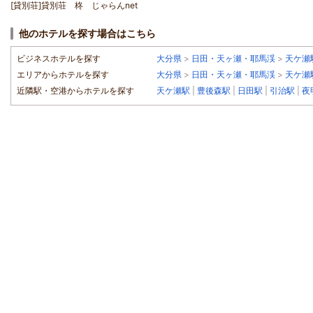
[貸別荘]貸別荘 柊 じゃらんnet
他のホテルを探す場合はこちら
ビジネスホテルを探す
大分県
>
日田・天ヶ瀬・耶馬渓
>
天ケ瀬
エリアからホテルを探す
大分県
>
日田・天ヶ瀬・耶馬渓
>
天ケ瀬
近隣駅・空港からホテルを探す
天ケ瀬駅
|
豊後森駅
|
日田駅
|
引治駅
|
夜