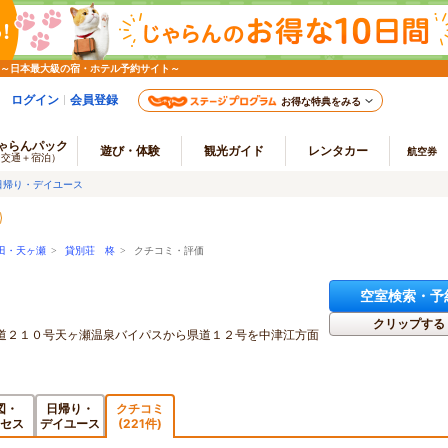
 ～日本最大級の宿・ホテル予約サイト～
ログイン
会員登録
お得な特典をみる
ゃらんパック
遊び・体験
観光ガイド
レンタカー
航空券
（交通＋宿泊）
日帰り・デイユース
田・天ヶ瀬
>
貸別荘 柊
> クチコミ・評価
空室検索・予
クリップする
国道２１０号天ヶ瀬温泉バイパスから県道１２号を中津江方面
図・
日帰り・
クチコミ
セス
デイユース
(221件)