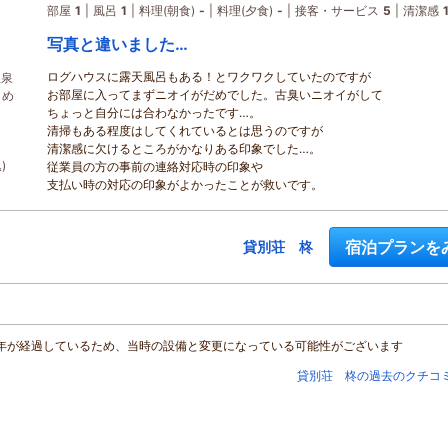
部屋
1
風呂
1
料理(朝食)
-
料理(夕食)
-
接客・サービス
5
清潔感
写真と違いました…
ログハウスに露天風呂もある！とワクワクしていたのですが
温泉
お部屋に入ってまずニオイがだめでした。古臭いニオイがして
しめ
ちょっと自分には合わなかったです…。
清掃もある程度はしてくれているとは思うのですが
清潔感に欠けるところがかなりある印象でした…。
)
従業員の方の事前の連絡対応時の印象や
支払い時の対応の印象がよかったことが救いです。
宿泊プランを
貸別荘 柊
年が経過しているため、当時の設備と変更になっている可能性がございます
貸別荘 柊の過去のクチコ