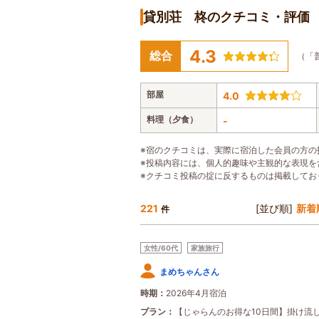
貸別荘 柊のクチコミ・評価
4.3
総合
（「
部屋
4.0
料理（夕食）
-
※宿のクチコミは、実際に宿泊した会員の方の
※投稿内容には、個人的趣味や主観的な表現を
※クチコミ投稿の掟に反するものは掲載してお
221
[並び順]
新着
件
女性/60代
家族旅行
まめちゃんさん
時期
2026年4月宿泊
プラン
【じゃらんのお得な10日間】掛け流