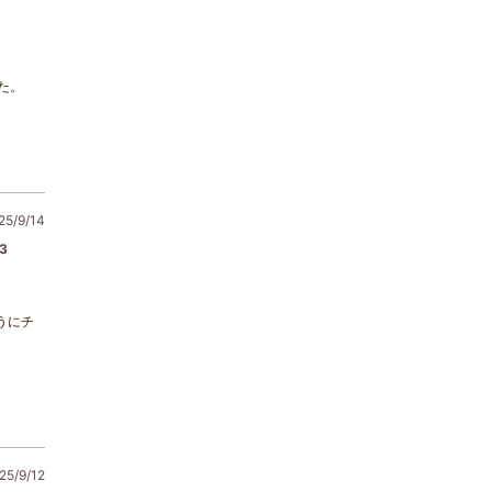
た。
5/9/14
3
うにチ
5/9/12