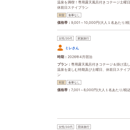
温泉を満喫！専用露天風呂付きコテージ土曜
休前日ステイプラン
和室
食事なし
価格帯
9,001～10,000円(大人１名あたり/税
女性/20代
家族旅行
ミレさん
時期
2026年4月宿泊
プラン
専用露天風呂付きコテージ＆掛け流
温泉を楽しむ特期及び土曜日、休前日ステイ
ン
和室
食事なし
価格帯
7,001～8,000円(大人１名あたり/税込
女性/30代
団体旅行