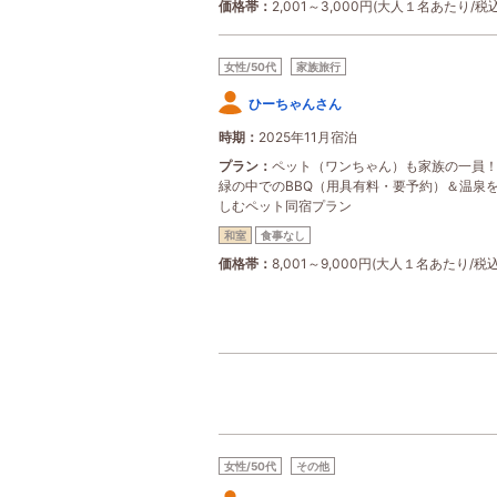
価格帯
2,001～3,000円(大人１名あたり/税込
女性/50代
家族旅行
ひーちゃんさん
時期
2025年11月宿泊
プラン
ペット（ワンちゃん）も家族の一員
緑の中でのBBQ（用具有料・要予約）＆温泉
しむペット同宿プラン
和室
食事なし
価格帯
8,001～9,000円(大人１名あたり/税込
女性/50代
その他