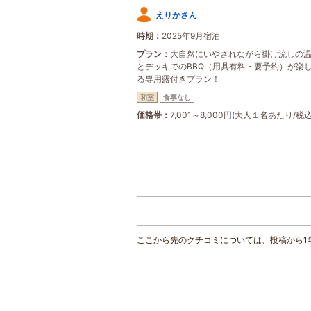
えりかさん
時期
2025年9月宿泊
プラン
大自然にいやされながら掛け流しの
とデッキでのBBQ（用具有料・要予約）が楽
る専用露付きプラン！
和室
食事なし
価格帯
7,001～8,000円(大人１名あたり/税込
ここから先のクチコミについては、投稿から1