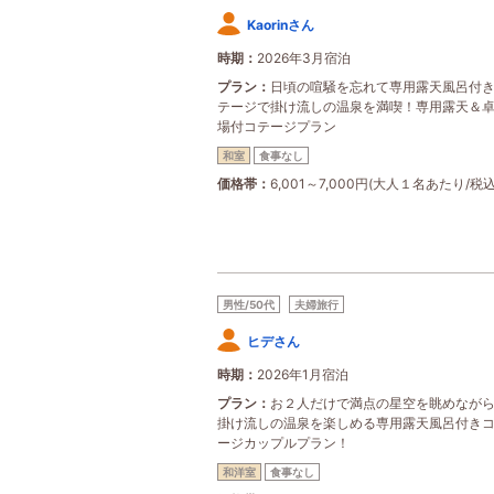
Kaorinさん
時期
2026年3月宿泊
プラン
日頃の喧騒を忘れて専用露天風呂付
テージで掛け流しの温泉を満喫！専用露天＆
場付コテージプラン
和室
食事なし
価格帯
6,001～7,000円(大人１名あたり/税込
男性/50代
夫婦旅行
ヒデさん
時期
2026年1月宿泊
プラン
お２人だけで満点の星空を眺めなが
掛け流しの温泉を楽しめる専用露天風呂付き
ージカップルプラン！
和洋室
食事なし