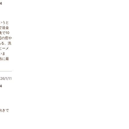
4
いうと
で送金
で10
辺の窓や
ある、洗
ヒーメ
いま
当に最
6/1/11
4
向きで