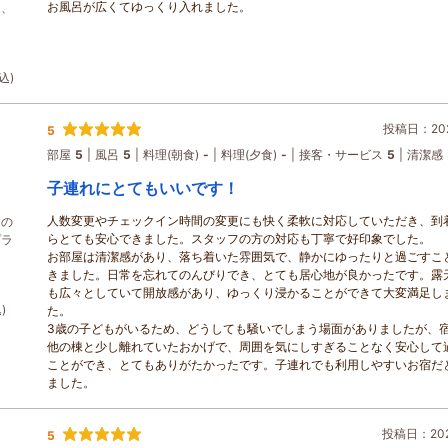
お風呂が広くてゆっくり入れました。
日、
込)
投稿日：202
5
部屋
5
風呂
5
料理(朝食)
-
料理(夕食)
-
接客・サービス
5
清潔感
子連れにとてもいいです！
人数変更やチェックイン時間の変更にも快く柔軟に対応していただき、到
しの
らとても安心できました。スタッフの方の対応も丁寧で好印象でした。
プラ
お部屋は清潔感があり、落ち着いた雰囲気で、静かにゆったりと過ごすこ
きました。日常を忘れてのんびりでき、とても居心地が良かったです。露
も広々としていて開放感があり、ゆっくり浸かることができて大変満足し
)
た。
3歳の子どもがいるため、どうしても騒いでしまう場面がありましたが、
他の棟と少し離れていたおかげで、周囲を気にしすぎることなく安心して
ことができ、とてもありがたかったです。子連れでも利用しやすいお宿だ
ました。
投稿日：2026
5