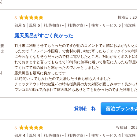
)
投稿日：202
5
部屋
5
風呂
5
料理(朝食)
-
料理(夕食)
-
接客・サービス
5
清潔感
露天風呂がすごく良かった
11月末に利用させてもらったのですが他のコメントで近隣にお店がないと
！新
ったので「フレイン小国店」で食材の買い物に寄ったらチェックインの時
を楽
に合わなくなりそうだったので柊に電話したところ、対応が良くポストに
れておきますと言ってもらえて19時前に無事に着いて別荘に入ったら部屋
てくれてて旅の疲れと寒かったのでホッとしました
)
露天風呂も最高に良かったです
24時間いつでも入れたので足湯したり夜も朝も入りました
チェックアウト時の鍵返却の時も従業員の方の対応が親しみやすく良かっ
ワンコ2匹連れで泊まれて露天風呂もありとても良かったのでまた利用し
宿泊プランを
貸別荘 柊
投稿日：2025
5
部屋
4
風呂
4
料理(朝食)
-
料理(夕食)
-
接客・サービス
4
清潔感