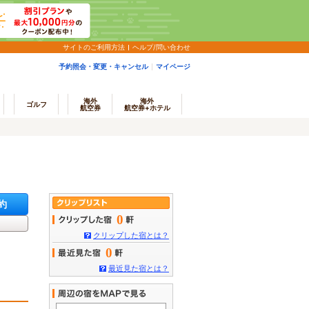
サイトのご利用方法
ヘルプ/問い合わせ
予約照会・変更・キャンセル
マイページ
海外
海外
ゴルフ
航空券
航空券+ホテル
約
0
クリップした宿とは？
0
最近見た宿とは？