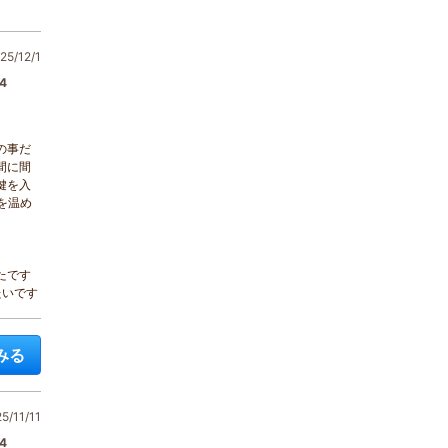
5/12/1
4
の事だ
間に間
鍵を入
を温め
たです
たいです
みる
/11/11
4