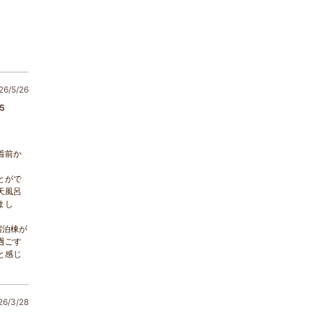
6/5/26
5
着前か
とがで
天風呂
まし
宿泊棟が
過ごす
と感じ
/3/28