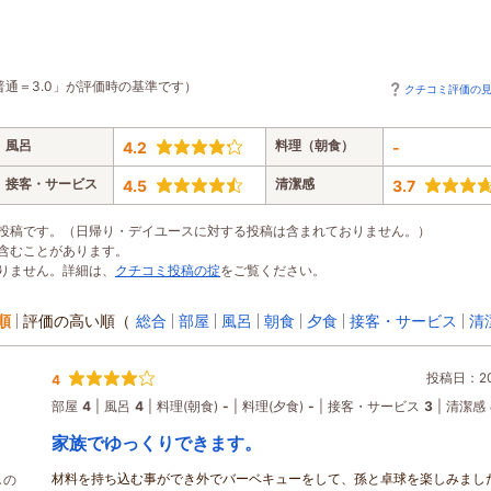
普通＝3.0」が評価時の基準です）
クチコミ評価の
風呂
料理（朝食）
4.2
-
接客・サービス
清潔感
4.5
3.7
投稿です。（日帰り・デイユースに対する投稿は含まれておりません。）
含むことがあります。
りません。詳細は、
クチコミ投稿の掟
をご覧ください。
順
評価の高い順
（
総合
部屋
風呂
朝食
夕食
接客・サービス
清
投稿日：202
4
部屋
4
風呂
4
料理(朝食)
-
料理(夕食)
-
接客・サービス
3
清潔感
家族でゆっくりできます。
材料を持ち込む事ができ外でバーベキューをして、孫と卓球を楽しみまし
しの