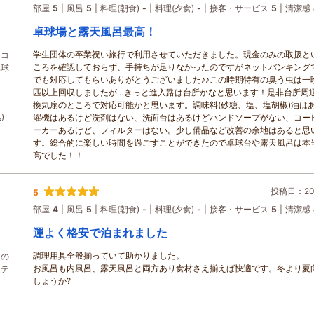
部屋
5
風呂
5
料理(朝食)
-
料理(夕食)
-
接客・サービス
5
清潔感
卓球場と露天風呂最高！
学生団体の卒業祝い旅行で利用させていただきました。現金のみの取扱と
きコ
ころを確認しておらず、手持ちが足りなかったのですがネットバンキング
卓球
でも対応してもらいありがとうございました♪♪この時期特有の臭う虫は一晩
匹以上回収しましたが…きっと進入路は台所かなと思います！是非台所周
換気扇のところで対応可能かと思います。調味料(砂糖、塩、塩胡椒)油は
)
濯機はあるけど洗剤はない、洗面台はあるけどハンドソープがない、コー
ーカーあるけど、フィルターはない。少し備品など改善の余地はあると思
す。総合的に楽しい時間を過ごすことができたので卓球台や露天風呂は本
高でした！！
投稿日：202
5
部屋
4
風呂
5
料理(朝食)
-
料理(夕食)
-
接客・サービス
5
清潔感
運よく格安で泊まれました
調理用具全般揃っていて助かりました。
らの
お風呂も内風呂、露天風呂と両方あり食材さえ揃えば快適です。冬より夏
コテ
しょうか?