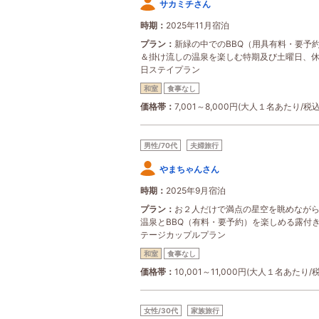
サカミチさん
時期
2025年11月宿泊
プラン
新緑の中でのBBQ（用具有料・要予
＆掛け流しの温泉を楽しむ特期及び土曜日、
日ステイプラン
和室
食事なし
価格帯
7,001～8,000円(大人１名あたり/税込
男性/70代
夫婦旅行
やまちゃんさん
時期
2025年9月宿泊
プラン
お２人だけで満点の星空を眺めなが
温泉とBBQ（有料・要予約）を楽しめる露付
テージカップルプラン
和室
食事なし
価格帯
10,001～11,000円(大人１名あたり/
女性/30代
家族旅行