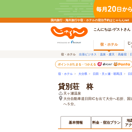
国内旅行・海外旅行や宿・ホテルの宿泊予約はじゃらんnet
こんにちは♪ゲストさん
じ
宿・ホテル
宿・ホテル
出張ビジネス
温泉・露天
高級宿
ポイントがたまる・つかえる
宿・ホテル
>
大分県
>
日田・天ヶ瀬・耶馬渓
>
日
貸別荘 柊
天ヶ瀬温泉
大分自動車道日田ICを出て大分へ右折、
へ５分。
地
基本情報
料金・宿泊プラン
アク