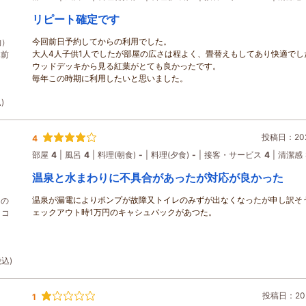
リピート確定です
今回前日予約してからの利用でした。
約）
大人4人子供1人でしたが部屋の広さは程よく、畳替えもしてあり快適でし
休前
ウッドデッキから見る紅葉がとても良かったです。
毎年この時期に利用したいと思いました。
)
投稿日：202
4
部屋
4
風呂
4
料理(朝食)
-
料理(夕食)
-
接客・サービス
4
清潔感
温泉と水まわりに不具合があったが対応が良かった
温泉が漏電によりポンプが故障又トイレのみずが出なくなったが申し訳そ
らの
ェックアウト時1万円のキャシュバックがあつた。
きコ
税込)
投稿日：202
1