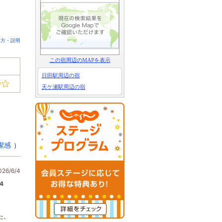
見方・説明
この宿周辺のMAPを表示
日田駅周辺の宿
天ケ瀬駅周辺の宿
潔感
）
6/6/4
4
た。