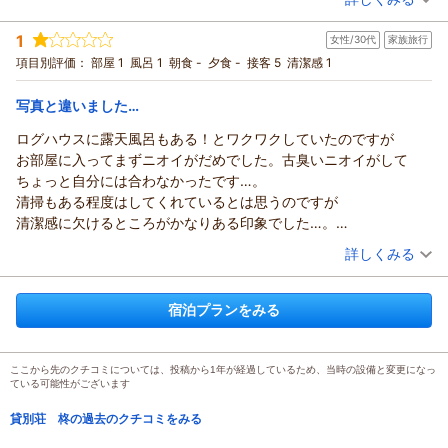
宿泊時期：
2025年09月宿泊 (夫婦旅行)
投稿者：
やまちゃんさん
(男性/70代)
1
女性/30代
家族旅行
宿泊プラン：
お２人だけで満点の星空を眺めながらの温泉とBBQ（有料・要
予約）を楽しめる露付きコテージカップルプラン
和室
食事なし
項目別評価：
部屋 1
風呂 1
朝食 -
夕食 -
接客 5
清潔感 1
宿泊価格帯：
10,001～11,000円(大人一人あたり/税込)
写真と違いました…
ログハウスに露天風呂もある！とワクワクしていたのですが
お部屋に入ってまずニオイがだめでした。古臭いニオイがして
ちょっと自分には合わなかったです…。
清掃もある程度はしてくれているとは思うのですが
清潔感に欠けるところがかなりある印象でした…。
従業員の方の事前の連絡対応時の印象や
（投稿日：2025/09/12）
詳しくみる
支払い時の対応の印象がよかったことが救いです。
宿泊時期：
2025年09月宿泊 (家族旅行)
投稿者：
えりかさん
(女性/30代)
宿泊プランをみる
宿泊プラン：
大自然にいやされながら掛け流しの温泉とデッキでのBBQ（用
具有料・要予約）が楽しめる専用露付きプラン！
和室
食事なし
宿泊価格帯：
7,001～8,000円(大人一人あたり/税込)
ここから先のクチコミについては、投稿から1年が経過しているため、当時の設備と変更になっ
ている可能性がございます
貸別荘 柊の過去のクチコミをみる