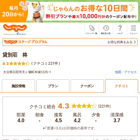
じゃらん
お得な特典をみる
貸別荘 柊
(
クチコミ221件
)
4.3
大分県日田市天ヶ瀬町本城1225-1
地図・アクセス
施設情報
プラン
クーポン
クチコミ
4.3
クチコミ総合
(221件)
部屋
朝食
接客
風呂
夕食
清潔感
4.0
-
4.5
4.2
-
3.7
※｢普通=3.0｣が評価時の基準です。