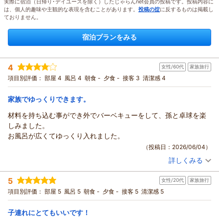
実際に宿泊（日帰り･デイユースを除く）したじゃらんnet会員の投稿です。投稿内容に
は、個人的趣味や主観的な表現を含むことがあります。
投稿の掟
に反するものは掲載し
ておりません。
宿泊プランをみる
4
女性/60代
家族旅行
項目別評価：
部屋 4
風呂 4
朝食 -
夕食 -
接客 3
清潔感 4
家族でゆっくりできます。
材料を持ち込む事ができ外でバーベキューをして、孫と卓球を楽
しみました。
お風呂が広くてゆっくり入れました。
（投稿日：2026/06/04）
詳しくみる
宿泊時期：
2026年04月宿泊 (家族旅行)
投稿者：
まめちゃんさん
(女性/60代)
5
女性/20代
家族旅行
宿泊プラン：
【じゃらんのお得な10日間】掛け流しの温泉を満喫！専用露天
風呂付きコテージ土曜日、休前日ステイプラン
和室
食事なし
項目別評価：
部屋 5
風呂 5
朝食 -
夕食 -
接客 5
清潔感 5
宿泊価格帯：
9,001～10,000円(大人一人あたり/税込)
子連れにとてもいいです！