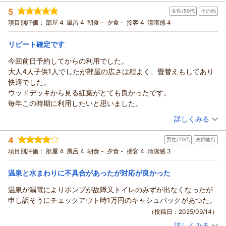
宿泊時期：
2025年11月宿泊 (家族旅行)
24時間いつでも入れたので足湯したり夜も朝も入りました
5
女性/50代
その他
投稿者：
ひーちゃんさん
(女性/50代)
チェックアウト時の鍵返却の時も従業員の方の対応が親しみやす
宿泊プラン：
ペット（ワンちゃん）も家族の一員！新緑の中でのBBQ（用具
項目別評価：
部屋 4
風呂 4
朝食 -
夕食 -
接客 4
清潔感 4
く良かったです
有料・要予約）＆温泉を楽しむペット同宿プラン
和室
食事なし
ワンコ2匹連れで泊まれて露天風呂もありとても良かったのでまた
宿泊価格帯：
8,001～9,000円(大人一人あたり/税込)
リピート確定です
利用したいです
今回前日予約してからの利用でした。
大人4人子供1人でしたが部屋の広さは程よく、畳替えもしてあり
快適でした。
ウッドデッキから見る紅葉がとても良かったです。
毎年この時期に利用したいと思いました。
（投稿日：2025/11/11）
詳しくみる
宿泊時期：
2025年11月宿泊 (その他)
4
男性/70代
夫婦旅行
投稿者：
サカミチさん
(女性/50代)
宿泊プラン：
新緑の中でのBBQ（用具有料・要予約）＆掛け流しの温泉を楽
項目別評価：
部屋 4
風呂 4
朝食 -
夕食 -
接客 4
清潔感 3
しむ特期及び土曜日、休前日ステイプラン
和室
食事なし
宿泊価格帯：
7,001～8,000円(大人一人あたり/税込)
温泉と水まわりに不具合があったが対応が良かった
温泉が漏電によりポンプが故障又トイレのみずが出なくなったが
申し訳そうにチェックアウト時1万円のキャシュバックがあつた。
（投稿日：2025/09/14）
詳しくみる