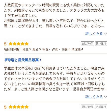
人数変更やチェックイン時間の変更にも快く柔軟に対応していた
だき、到着前からとても安心できました。スタッフの方の対応も
丁寧で好印象でした。
お部屋は清潔感があり、落ち着いた雰囲気で、静かにゆったりと
過ごすことができました。日常を忘れてのんびりでき、とても居
心地が良かったです。露天風呂も広々としていて開放感があり、
（投稿日：2026/05/26）
詳しくみる
ゆっくり浸かることができて大変満足しました。
宿泊時期：
2026年04月宿泊 (家族旅行)
3歳の子どもがいるため、どうしても騒いでしまう場面がありまし
5
女性/30代
団体旅行
投稿者：
ミレさん
(女性/20代)
たが、宿泊棟が他の棟と少し離れていたおかげで、周囲を気にし
宿泊プラン：
専用露天風呂付きコテージ＆掛け流しの温泉を楽しむ特期及び
項目別評価：
部屋 5
風呂 5
朝食 -
夕食 -
接客 5
清潔感 4
すぎることなく安心して過ごすことができ、とてもありがたかっ
土曜日、休前日ステイプラン
和室
食事なし
たです。子連れでも利用しやすいお宿だと感じました。
宿泊価格帯：
7,001～8,000円(大人一人あたり/税込)
卓球場と露天風呂最高！
学生団体の卒業祝い旅行で利用させていただきました。現金のみ
の取扱というところを確認しておらず、手持ちが足りなかったの
ですがネットバンキングで送金でも対応してもらいありがとうご
ざいました♪♪この時期特有の臭う虫は一晩で10匹以上回収しまし
たが…きっと進入路は台所かなと思います！是非台所周辺の窓や
換気扇のところで対応可能かと思います。調味料(砂糖、塩、塩胡
（投稿日：2026/03/28）
詳しくみる
椒)油はある、洗濯機はあるけど洗剤はない、洗面台はあるけどハ
宿泊時期：
2026年03月宿泊 (団体旅行)
ンドソープがない、コーヒーメーカーあるけど、フィルターはな
5
男性/50代
夫婦旅行
投稿者：
Kaorinさん
(女性/30代)
い。少し備品など改善の余地はあると思います。総合的に楽しい