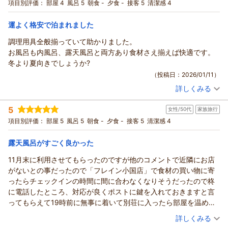
宿泊プラン：
日頃の喧騒を忘れて専用露天風呂付きコテージで掛け流しの温
項目別評価：
部屋 4
風呂 5
朝食 -
夕食 -
接客 5
清潔感 4
時間を過ごすことができたので卓球台や露天風呂は本当に最高で
泉を満喫！専用露天＆卓球場付コテージプラン
和室
食事なし
した！！
宿泊価格帯：
6,001～7,000円(大人一人あたり/税込)
運よく格安で泊まれました
調理用具全般揃っていて助かりました。
お風呂も内風呂、露天風呂と両方あり食材さえ揃えば快適です。
冬より夏向きでしょうか?
（投稿日：2026/01/11）
詳しくみる
宿泊時期：
2026年01月宿泊 (夫婦旅行)
投稿者：
ヒデさん
(男性/50代)
5
女性/50代
家族旅行
宿泊プラン：
お２人だけで満点の星空を眺めながらの掛け流しの温泉を楽し
める専用露天風呂付きコテージカップルプラン！
和洋室
食事なし
項目別評価：
部屋 5
風呂 5
朝食 -
夕食 -
接客 5
清潔感 4
宿泊価格帯：
2,001～3,000円(大人一人あたり/税込)
露天風呂がすごく良かった
11月末に利用させてもらったのですが他のコメントで近隣にお店
がないとの事だったので「フレイン小国店」で食材の買い物に寄
ったらチェックインの時間に間に合わなくなりそうだったので柊
に電話したところ、対応が良くポストに鍵を入れておきますと言
ってもらえて19時前に無事に着いて別荘に入ったら部屋を温めて
くれてて旅の疲れと寒かったのでホッとしました
（投稿日：2025/12/01）
詳しくみる
露天風呂も最高に良かったです