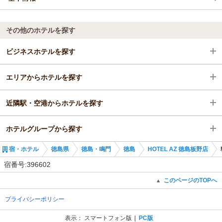
その他のホテルを探す
ビジネスホテルを探す
エリアからホテルを探す
徳島県
近隣駅・空港からホテルを探す
徳島・鳴門
徳島県
ホテルグループから探す
徳島
徳島・鳴門
板野駅
宿・ホテル
徳島県
徳島・鳴門
徳島
HOTEL AZ 徳島板野店
板野駅
徳島
勝瑞駅
全国のAZ HOTEL チェーン
宿番号:396602
板野駅
池谷駅
徳島のAZ HOTEL チェーン
このページのTOPへ
▲
プライバシーポリシー
府中駅
HOTEL AZ 徳島小松島店
表示：
スマートフォン版
PC版