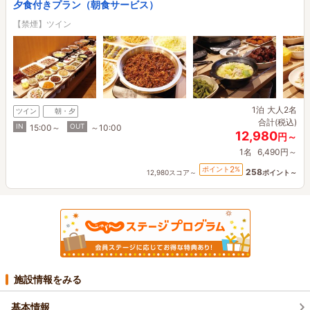
夕食付きプラン（朝食サービス）
【禁煙】ツイン
1泊
大人2名
ツイン
朝・夕
合計(税込)
IN
OUT
15:00～
～10:00
12,980
円～
1名
6,490円～
2
ポイント
%
258
12,980スコア～
ポイント～
施設情報をみる
基本情報