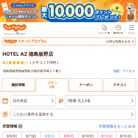
じゃらん
お得な特典をみる
HOTEL AZ 徳島板野店
(
クチコミ176件
)
4.1
徳島県板野郡板野町川端字新手崎２７番１
地図・アクセス
プラン
施設情報
クーポン
クチコミ
2件
日付未定
1部屋 大人2名
こだわり条件を追加する
空室情報
空室情報をもっとみる
8/6
(木)
8/7
(金)
8/8
(土)
8/9
(日)
8/10
(月)
8/11
(火)
8/12
(水)