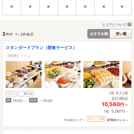
×
×
×
×
×
×
×
スコアについて
2
おすすめ順
安い順
件中
1
～
2
件表示
スタンダードプラン（朝食サービス）
【禁煙】ツイン
1泊
大人2名
ツイン
朝のみ
合計(税込)
IN
OUT
15:00～
～10:00
10,560
円～
1名
5,280円～
2
ポイント
%
210
10,560スコア～
ポイント～