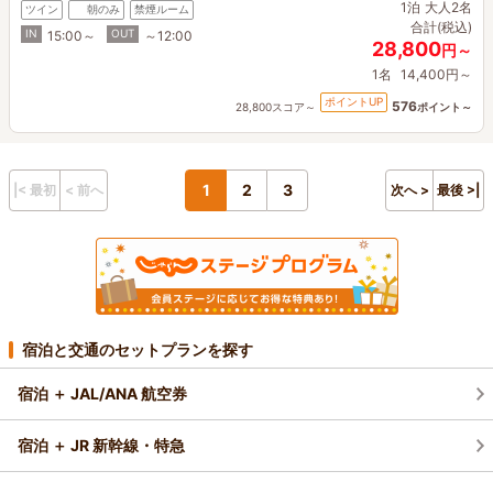
1泊
大人2名
ツイン
朝のみ
禁煙ルーム
合計(税込)
IN
OUT
15:00～
～12:00
28,800
円～
1名
14,400円～
ポイントUP
576
28,800スコア～
ポイント～
1
2
3
|< 最初
< 前へ
次へ >
最後 >|
宿泊と交通のセットプランを探す
宿泊 ＋ JAL/ANA 航空券
宿泊 ＋ JR 新幹線・特急