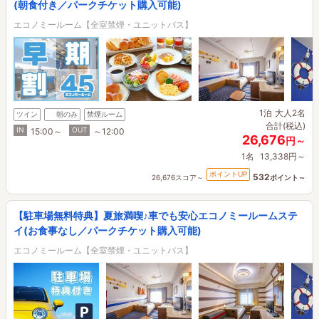
(朝食付き／パークチケット購入可能)
エコノミールーム【全室禁煙・ユニットバス】
1泊
大人2名
ツイン
朝のみ
禁煙ルーム
合計(税込)
IN
OUT
15:00～
～12:00
26,676
円～
1名
13,338円～
ポイントUP
532
26,676スコア～
ポイント～
【駐車場無料特典】夏旅満喫♪車でも安心エコノミールームステ
イ(お食事なし／パークチケット購入可能)
エコノミールーム【全室禁煙・ユニットバス】