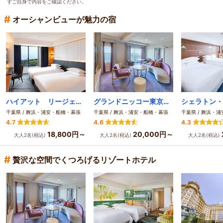
ずご自身で内容をご確認ください。
#
オーシャンビューが魅力の宿
ハイアット リージェンシー 東京ベイ
グランドニッコー東京ベイ 舞浜
千葉県 / 舞浜・浦安・船橋・幕張
千葉県 / 舞浜・浦安・船橋・幕張
千葉県 / 舞浜・
4.7
4.6
4.3
18,800円～
20,000円～
大人2名(税込)
大人2名(税込)
大人2名(税込)
#
贅沢な空間でくつろげるリゾートホテル