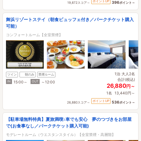
ポイントUP
396
19,872スコア～
ポイント～
舞浜リゾートステイ（朝食ビュッフェ付き／パークチケット購入
可能）
コンフォートルーム【全室禁煙】
1泊
大人2名
ツイン
朝のみ
禁煙ルーム
合計(税込)
IN
OUT
15:00～
～12:00
26,880
円～
1名
13,440円～
ポイントUP
536
26,880スコア～
ポイント～
【駐車場無料特典】夏旅満喫♪車でも安心 夢のつづきをお部屋
で(お食事なし／パークチケット購入可能)
モデレートルーム（ウエスタンスタイル）【全室禁煙・高層階】