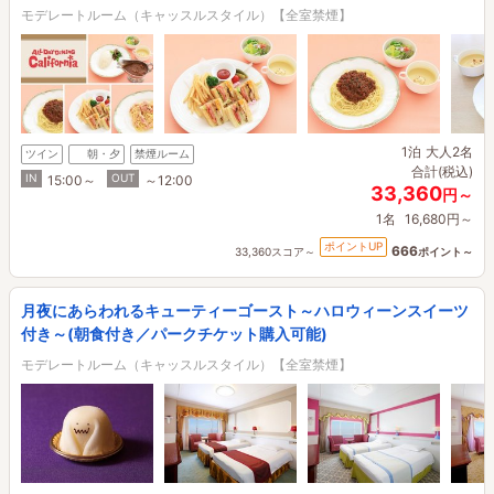
モデレートルーム（キャッスルスタイル）【全室禁煙】
1泊
大人2名
ツイン
朝・夕
禁煙ルーム
合計(税込)
IN
OUT
15:00～
～12:00
33,360
円～
1名
16,680円～
ポイントUP
666
33,360スコア～
ポイント～
月夜にあらわれるキューティーゴースト～ハロウィーンスイーツ
付き～(朝食付き／パークチケット購入可能)
モデレートルーム（キャッスルスタイル）【全室禁煙】