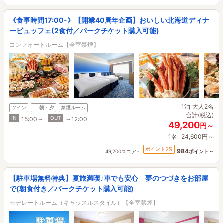
《食事時間17:00-》【開業40周年企画】おいしい北海道ディナ
ービュッフェ(2食付／パークチケット購入可能)
コンフォートルーム【全室禁煙】
1泊
大人2名
ツイン
朝・夕
禁煙ルーム
合計(税込)
IN
OUT
15:00～
～12:00
49,200
円～
1名
24,600円～
2
ポイント
%
984
49,200スコア～
ポイント～
【駐車場無料特典】夏旅満喫♪車でも安心 夢のつづきをお部屋
で(朝食付き／パークチケット購入可能)
モデレートルーム（キャッスルスタイル）【全室禁煙】