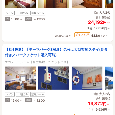
1泊
大人2名
ツイン
朝のみ
禁煙ルーム
合計(税込)
IN
OUT
15:00～
～12:00
24,192
円～
1名
12,096円～
ポイントUP
482
24,192スコア～
ポイント～
【8月厳選】【テーマパークSALE】気分は大型客船ステイ(朝食
付き／パークチケット購入可能)
エコノミールーム【全室禁煙・ユニットバス】
1泊
大人2名
ツイン
朝のみ
禁煙ルーム
合計(税込)
IN
OUT
15:00～
～12:00
19,872
円～
1名
9,936円～