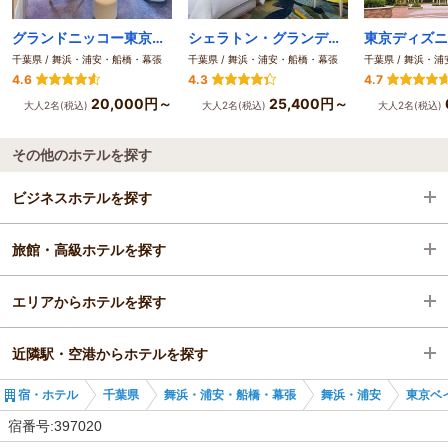
グランドニッコー東京ベイ 舞浜
シェラトン・グランデ・トーキョーベイ・ホテル
千葉県 / 舞浜・浦安・船橋・幕張
千葉県 / 舞浜・浦安・船橋・幕張
千葉県 / 舞浜・
4.6
4.3
4.7
20,000円～
25,400円～
大人2名(税込)
大人2名(税込)
大人2名(税込)
その他のホテルを探す
ビジネスホテルを探す
旅館・高級ホテルを探す
千葉県
エリアからホテルを探す
舞浜・浦安・船橋・幕張
千葉県
近隣駅・空港からホテルを探す
舞浜・浦安
千葉県
宿・ホテル
千葉県
舞浜・浦安・船橋・幕張
舞浜・浦安
東京ベ
ベイサイド・ステーション駅
舞浜・浦安・船橋・幕張
ベイサイド・ステーション駅
宿番号:397020