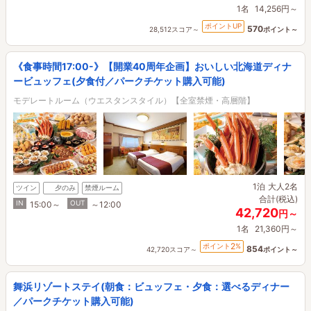
1名
14,256円～
ポイントUP
570
28,512スコア～
ポイント～
《食事時間17:00-》【開業40周年企画】おいしい北海道ディナ
ービュッフェ(夕食付／パークチケット購入可能)
モデレートルーム（ウエスタンスタイル）【全室禁煙・高層階】
1泊
大人2名
ツイン
夕のみ
禁煙ルーム
合計(税込)
IN
OUT
15:00～
～12:00
42,720
円～
1名
21,360円～
2
ポイント
%
854
42,720スコア～
ポイント～
舞浜リゾートステイ(朝食：ビュッフェ・夕食：選べるディナー
／パークチケット購入可能)