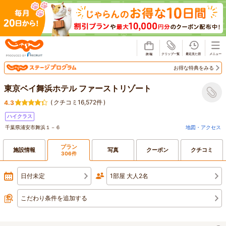
じゃらん
お得な特典をみる
東京ベイ舞浜ホテル ファーストリゾート
(
クチコミ16,572件
)
4.3
ハイクラス
千葉県浦安市舞浜１－６
地図・アクセス
プラン
施設情報
写真
クーポン
クチコミ
306件
日付未定
1部屋 大人2名
こだわり条件を追加する