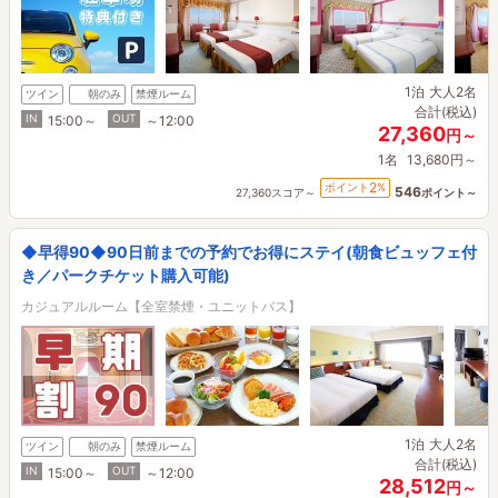
1泊
大人2名
ツイン
朝のみ
禁煙ルーム
合計(税込)
IN
OUT
15:00～
～12:00
27,360
円～
1名
13,680円～
2
ポイント
%
546
27,360スコア～
ポイント～
◆早得90◆90日前までの予約でお得にステイ(朝食ビュッフェ付
き／パークチケット購入可能)
カジュアルルーム【全室禁煙・ユニットバス】
1泊
大人2名
ツイン
朝のみ
禁煙ルーム
合計(税込)
IN
OUT
15:00～
～12:00
28,512
円～