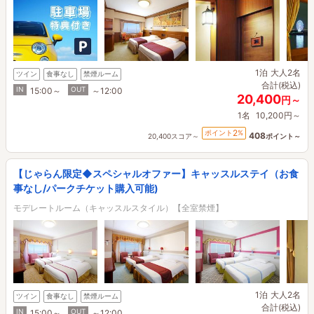
1泊
大人2名
ツイン
食事なし
禁煙ルーム
合計(税込)
IN
OUT
15:00～
～12:00
20,400
円～
1名
10,200円～
2
ポイント
%
408
20,400スコア～
ポイント～
【じゃらん限定◆スペシャルオファー】キャッスルステイ（お食
事なし/パークチケット購入可能)
モデレートルーム（キャッスルスタイル）【全室禁煙】
1泊
大人2名
ツイン
食事なし
禁煙ルーム
合計(税込)
IN
OUT
15:00～
～12:00