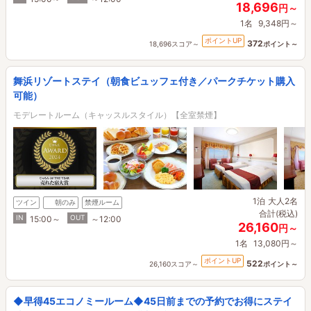
18,696
円～
1名
9,348円～
ポイントUP
372
18,696スコア～
ポイント～
舞浜リゾートステイ（朝食ビュッフェ付き／パークチケット購入
可能）
モデレートルーム（キャッスルスタイル）【全室禁煙】
1泊
大人2名
ツイン
朝のみ
禁煙ルーム
合計(税込)
IN
OUT
15:00～
～12:00
26,160
円～
1名
13,080円～
ポイントUP
522
26,160スコア～
ポイント～
◆早得45エコノミールーム◆45日前までの予約でお得にステイ