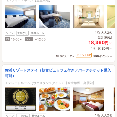
コンフォートルーム【全室禁煙】
1泊
大人2名
ツイン
食事なし
禁煙ルーム
合計(税込)
IN
OUT
15:00～
～12:00
18,360
円～
1名
9,180円～
ポイントUP
366
18,360スコア～
ポイント～
舞浜リゾートステイ（朝食ビュッフェ付き／パークチケット購入
可能）
モデレートルーム（ウエスタンスタイル）【全室禁煙・高層階】
1泊
大人2名
ツイン
朝のみ
禁煙ルーム