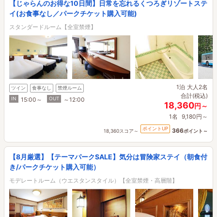
【じゃらんのお得な10日間】日常を忘れるくつろぎリゾートステ
イ(お食事なし／パークチケット購入可能)
スタンダードルーム【全室禁煙】
1泊
大人2名
ツイン
食事なし
禁煙ルーム
合計(税込)
IN
OUT
15:00～
～12:00
18,360
円～
1名
9,180円～
ポイントUP
366
18,360スコア～
ポイント～
【8月厳選】【テーマパークSALE】気分は冒険家ステイ（朝食付
き/パークチケット購入可能）
モデレートルーム（ウエスタンスタイル）【全室禁煙・高層階】