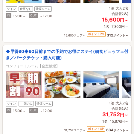
1泊
大人2名
ツイン
食事なし
禁煙ルーム
合計(税込)
IN
OUT
15:00～
～12:00
15,600
円～
1名
7,800円～
2
ポイント
%
312
15,600スコア～
ポイント～
◆早得90◆90日前までの予約でお得にステイ(朝食ビュッフェ付
き／パークチケット購入可能)
コンフォートルーム【全室禁煙】
1泊
大人2名
ツイン
朝のみ
禁煙ルーム
合計(税込)
IN
OUT
15:00～
～12:00
31,752
円～
1名
15,876円～
ポイントUP
634
31,752スコア～
ポイント～