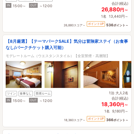
合計(税込)
IN
OUT
15:00～
～12:00
26,880
円～
1名
13,440円～
ポイントUP
536
26,880スコア～
ポイント～
【8月厳選】【テーマパークSALE】気分は冒険家ステイ（お食事
なし/パークチケット購入可能）
モデレートルーム（ウエスタンスタイル）【全室禁煙・高層階】
1泊
大人2名
ツイン
食事なし
禁煙ルーム
合計(税込)
IN
OUT
15:00～
～12:00
18,360
円～
1名
9,180円～
ポイントUP
366
18,360スコア～
ポイント～