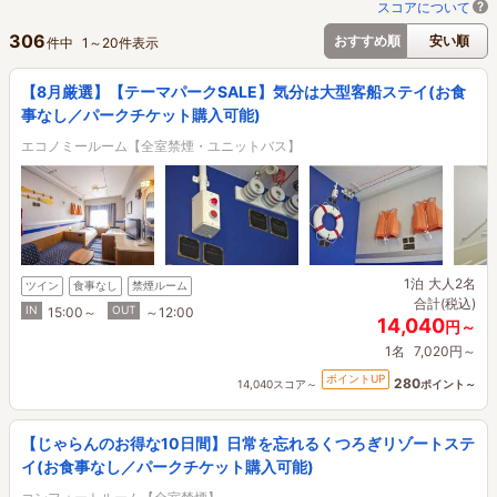
スコアについて
306
おすすめ順
安い順
件中
1
～
20
件表示
【8月厳選】【テーマパークSALE】気分は大型客船ステイ(お食
事なし／パークチケット購入可能)
エコノミールーム【全室禁煙・ユニットバス】
1泊
大人2名
ツイン
食事なし
禁煙ルーム
合計(税込)
IN
OUT
15:00～
～12:00
14,040
円～
1名
7,020円～
ポイントUP
280
14,040スコア～
ポイント～
【じゃらんのお得な10日間】日常を忘れるくつろぎリゾートステ
イ(お食事なし／パークチケット購入可能)