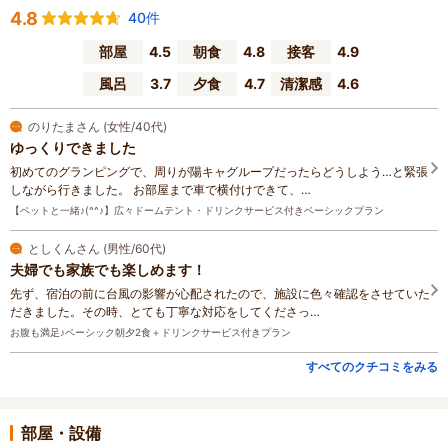
4.8
40件
部屋
4.5
朝食
4.8
接客
4.9
風呂
3.7
夕食
4.7
清潔感
4.6
のりたまさん (女性/40代)
ゆっくりできました
初めてのグランピングで、周りが陽キャグループだったらどうしよう…と緊張
しながら行きました。 お部屋まで車で横付けできて、…
【ペットと一緒♪(^^♪】広々ドームテント・ドリンクサービス付きベーシックプラン
としくんさん (男性/60代)
夫婦でも家族でも楽しめます！
先ず、宿泊の前に台風の影響が心配されたので、施設に色々確認をさせていた
だきました。その時、とても丁寧な対応をしてくださっ…
お腹も満足♪ベーシック朝夕2食＋ドリンクサービス付きプラン
すべてのクチコミをみる
部屋・設備