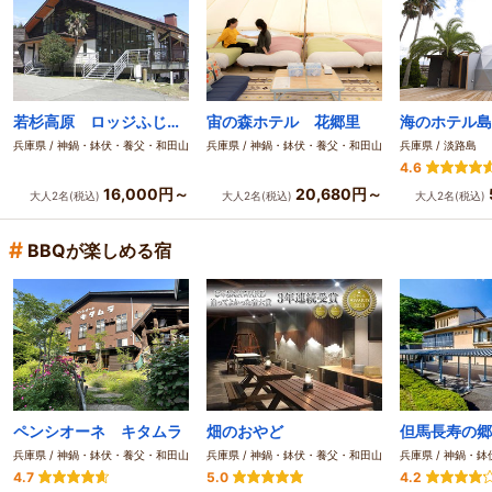
若杉高原 ロッジふじなし
宙の森ホテル 花郷里
兵庫県 / 神鍋・鉢伏・養父・和田山
兵庫県 / 神鍋・鉢伏・養父・和田山
兵庫県 / 淡路島
4.6
16,000円～
20,680円～
大人2名(税込)
大人2名(税込)
大人2名(税込)
#
BBQが楽しめる宿
ペンシオーネ キタムラ
畑のおやど
兵庫県 / 神鍋・鉢伏・養父・和田山
兵庫県 / 神鍋・鉢伏・養父・和田山
兵庫県 / 神鍋・
4.7
5.0
4.2