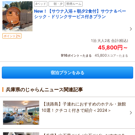
4ベッド
朝・夕
禁煙ルーム
New！【サウナ入浴＋朝夕2食付】サウナ＆ベー
シック・ドリンクサービス付きプラン
2
ポイント
%
1泊 大人2名 合計(税込)
45,800円～
916
45,800
ポイント～たまる
スコア～たまる
宿泊プランをみる
兵庫県のじゃらんニュース関連記事
【淡路島】子連れにおすすめのホテル・旅館
10選！クチコミ付きで紹介＜2024＞