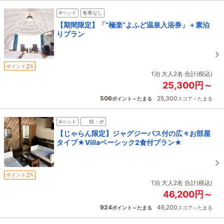
4ベッド
食事なし
【期間限定】「”極楽”よふど温泉入浴券」＋素泊
りプラン
2
ポイント
%
1泊 大人2名 合計(税込)
25,300円～
506
25,300
ポイント～たまる
スコア～たまる
4ベッド
朝・夕
【じゃらん限定】ジャグジーバス付の広々お部屋
タイプ★Villaベーシック2食付プラン★
2
ポイント
%
1泊 大人2名 合計(税込)
46,200円～
924
46,200
ポイント～たまる
スコア～たまる