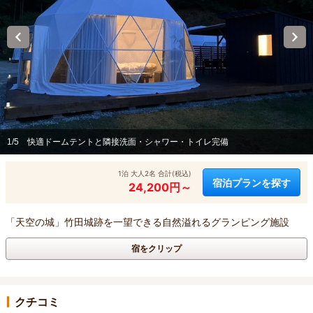
1/5
快適ドームテントと隣接洗面・シャワー・トイレ完備
1泊 大人2名 合計(税込)
宿泊プランを探す
24,200円～
「天空の城」竹田城跡を一望できる自然溢れるグランピング施設
宿をクリップ
クチコミ