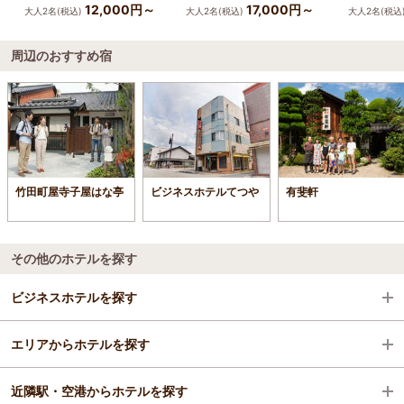
12,000円～
17,000円～
大人2名(税込)
大人2名(税込)
大人2名(税込
周辺のおすすめ宿
竹田町屋寺子屋はな亭
ビジネスホテルてつや
有斐軒
その他のホテルを探す
ビジネスホテルを探す
エリアからホテルを探す
兵庫県
近隣駅・空港からホテルを探す
神鍋・鉢伏・養父・和田山
兵庫県