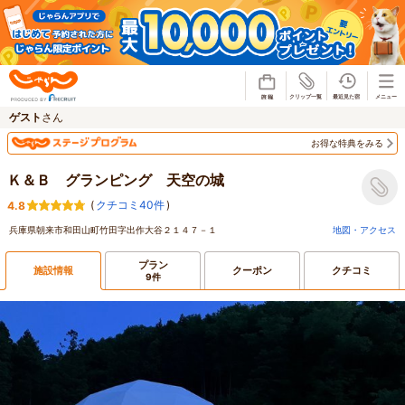
じゃらん
ゲスト
さん
お得な特典をみる
Ｋ＆Ｂ グランピング 天空の城
(
クチコミ40件
)
4.8
兵庫県朝来市和田山町竹田字出作大谷２１４７－１
地図・アクセス
プラン
施設情報
クーポン
クチコミ
9件