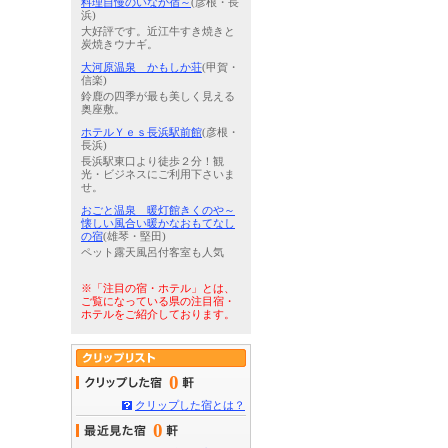
料理自慢のいなか宿～
(彦根・長
浜)
大好評です。近江牛すき焼きと
炭焼きウナギ。
大河原温泉 かもしか荘
(甲賀・
信楽)
鈴鹿の四季が最も美しく見える
奥座敷。
ホテルＹｅｓ長浜駅前館
(彦根・
長浜)
長浜駅東口より徒歩２分！観
光・ビジネスにご利用下さいま
せ。
おごと温泉 暖灯館きくのや～
懐しい風合い暖かなおもてなし
の宿
(雄琴・堅田)
ペット露天風呂付客室も人気
※「注目の宿・ホテル」とは、
ご覧になっている県の注目宿・
ホテルをご紹介しております。
0
クリップした宿とは？
0