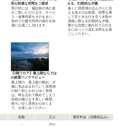
安心快適な空間をご提供
える、幻想的な夕陽
窓の外には、施設前の池と庭
遠くに琵琶湖がほんのりと見
がご覧いただけます。サービ
える高さのお部屋。四季を通
ス・食事内容をそのままに、
じて空と水を行き交う水鳥や
初めての愛犬同伴の旅行を快
湖面に映える幻想的な夕陽。
適にお過ごし頂けます。
豊かな自然に抱かれて心のま
まにゆっくり流れる時をお過
ごしください。
る
【5階フロア】最上階ならでは
の絶景パノラマビュー
最上階の、最上級の眺め。夕
陽に包み込まれていく琵琶湖
の刻一刻とかわりゆく表情
は、時を忘れて眺めてしまう
自然が織りなす美しい眺望。
移ろいゆく景色を心ゆくま
で、お楽しみください。
室数
広さ
通常料金（消費税込み）
–
43㎡