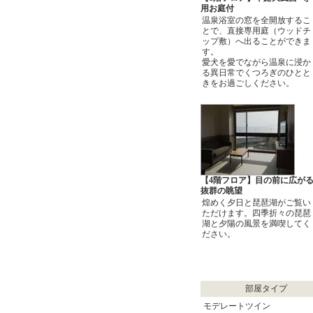
用お庭付
温泉浴室の窓を全開放するこ
とで、直接専用庭（ウッドチ
ップ敷）へ出ることができま
す。
愛犬を愛でながら温泉に浸か
る異日常でくつろぎのひとと
きをお過ごしください。
【4階フロア】目の前に広が
抜群の眺望
煌めく夕日と琵琶湖がご覧い
ただけます。四季折々の琵琶
湖と夕陽の風景を満喫してく
ださい。
部屋タイプ
モデレートツイン