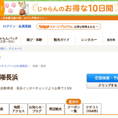
 ～日本最大級の宿・ホテル予約サイト～
ログイン
会員登録
お得な特典をみる
ゃらんパック
遊び・体験
観光ガイド
レンタカー
航空券
（交通＋宿泊）
日帰り・デイユース
ーナリゾートびわ湖長浜
> 部屋・客室
湖長浜
空室検索・予
クリップする
陸自動車道 長浜インターチェンジよりお車で１5分
配布中
地図・
お知らせ・
クーポン
クチコミ
真
周辺観光
アクセス
ブログ
一覧
(104件)