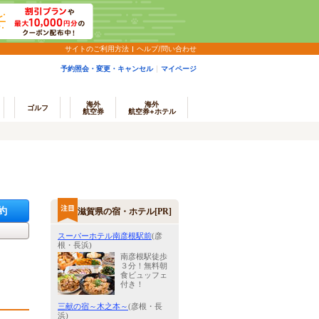
サイトのご利用方法
ヘルプ/問い合わせ
予約照会・変更・キャンセル
マイページ
海外
海外
ゴルフ
航空券
航空券+ホテル
約
滋賀県の宿・ホテル[PR]
スーパーホテル南彦根駅前
(彦
根・長浜)
南彦根駅徒歩
３分！無料朝
食ビュッフェ
付き！
三献の宿～木之本～
(彦根・長
浜)