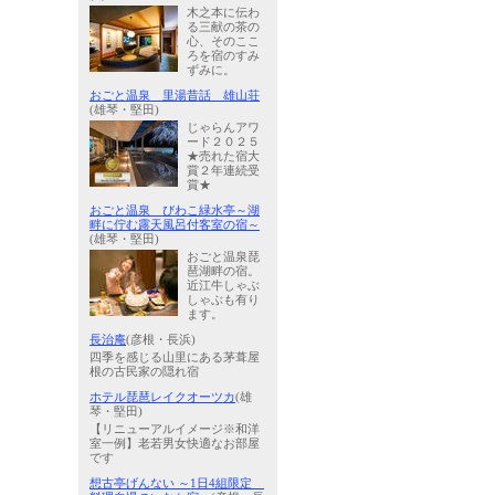
木之本に伝わ
る三献の茶の
心、そのここ
ろを宿のすみ
ずみに。
おごと温泉 里湯昔話 雄山荘
(雄琴・堅田)
じゃらんアワ
ード２０２５
★売れた宿大
賞２年連続受
賞★
おごと温泉 びわこ緑水亭～湖
畔に佇む露天風呂付客室の宿～
(雄琴・堅田)
おごと温泉琵
琶湖畔の宿。
近江牛しゃぶ
しゃぶも有り
ます。
長治庵
(彦根・長浜)
四季を感じる山里にある茅葺屋
根の古民家の隠れ宿
ホテル琵琶レイクオーツカ
(雄
琴・堅田)
【リニューアルイメージ※和洋
室一例】老若男女快適なお部屋
です
想古亭げんない ～1日4組限定