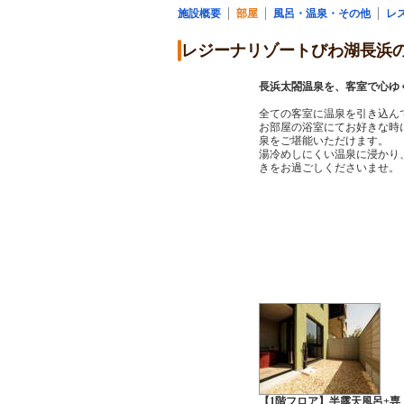
施設概要
部屋
風呂・温泉・その他
レ
レジーナリゾートびわ湖長浜
長浜太閤温泉を、客室で心ゆ
全ての客室に温泉を引き込ん
お部屋の浴室にてお好きな時
泉をご堪能いただけます。
湯冷めしにくい温泉に浸かり
きをお過ごしくださいませ。
【1階フロア】半露天風呂+専