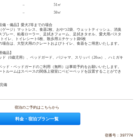
–
51㎡
–
59㎡
設備・備品】愛犬2等までの場合
（ゲージ）マットレス、食器2枚、おやつ2袋、ウェットティッシュ、消臭
スプレー、粘着ローラー、足拭きフォーム、足拭きタオル、愛犬用バスタ
、トイレ、トイレシート6枚、散歩用エチケット袋6枚
の場合は、大型犬用のクレートおよびトイレ、食器をご用意いたします。
用備品】
ッド（0歳児用）、ベッドガード、パジャマ、スリッパ（20㎝）、ハミガキ
ベッド・ベッドガードのご利用（無料）は事前予約をお願いいたします。
ートルームはスペースの関係上寝室にベビーベッドを設置することができ
i完備
宿泊のご予約はこちらから
料金・宿泊プラン一覧
宿番号：397774