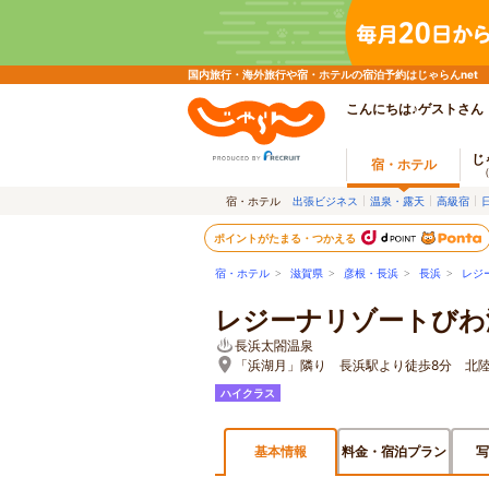
国内旅行・海外旅行や宿・ホテルの宿泊予約はじゃらんnet
こんにちは♪ゲストさん
じ
宿・ホテル
宿・ホテル
出張ビジネス
温泉・露天
高級宿
ポイントがたまる・つかえる
宿・ホテル
>
滋賀県
>
彦根・長浜
>
長浜
>
レジ
レジーナリゾートびわ
長浜太閤温泉
「浜湖月」隣り 長浜駅より徒歩8分 北
ハイクラス
基本情報
料金・宿泊プラン
写