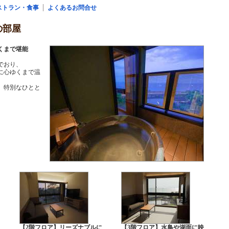
ストラン・食事
よくあるお問合せ
の部屋
くまで堪能
でおり、
に心ゆくまで温
、特別なひとと
【2階フロア】リーズナブルに
【3階フロア】水鳥や湖面に映