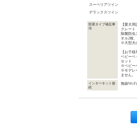
スーペリアツイン
デラックスツイン
部屋タイプ補足事
【愛犬用
項
クレート
除菌防虫
オル2枚
※大型犬
【お子様
ベビーベ
セット
※ベビー
※モデレ
ません。
インターネット接
無線Wi-F
続