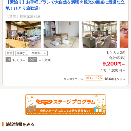
【素泊り】お手軽プランで大自然を満喫☆観光の拠点に最適な立
地！ひとり旅歓迎♪
【禁煙】和室家族部屋
1泊
大人2名
和室
食事なし
禁煙ルーム
合計(税込)
IN
OUT
16:00～
～10:00
9,200
円～
1名
4,600円～
2
ポイント
%
184
9,200スコア～
ポイント～
施設情報をみる