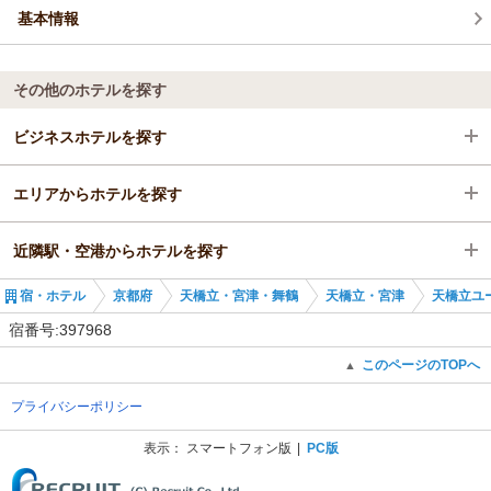
基本情報
その他のホテルを探す
ビジネスホテルを探す
エリアからホテルを探す
京都府
近隣駅・空港からホテルを探す
天橋立・宮津・舞鶴
京都府
宿・ホテル
京都府
天橋立・宮津・舞鶴
天橋立・宮津
天橋立ユ
天橋立・宮津
天橋立・宮津・舞鶴
天橋立駅
宿番号:397968
天橋立駅
天橋立・宮津
宮津駅
このページのTOPへ
▲
プライバシーポリシー
天橋立駅
岩滝口駅
表示：
スマートフォン版
PC版
(C) Recruit Co., Ltd.
与謝野駅