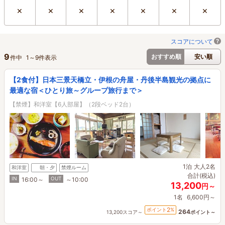
×
×
×
×
×
×
×
スコアについて
9
おすすめ順
安い順
件中
1
～
9
件表示
【2食付】日本三景天橋立・伊根の舟屋・丹後半島観光の拠点に
最適な宿＜ひとり旅～グループ旅行まで＞
【禁煙】和洋室【6人部屋】（2段ベッド2台）
1泊
大人2名
和洋室
朝・夕
禁煙ルーム
合計(税込)
IN
OUT
16:00～
～10:00
13,200
円～
1名
6,600円～
2
ポイント
%
264
13,200スコア～
ポイント～