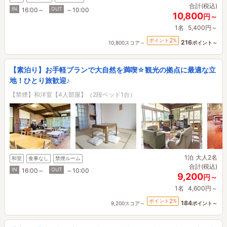
合計(税込)
IN
OUT
16:00～
～10:00
10,800
円～
1名
5,400円～
2
ポイント
%
216
10,800スコア～
ポイント～
【素泊り】お手軽プランで大自然を満喫☆観光の拠点に最適な立
地！ひとり旅歓迎♪
【禁煙】和洋室【4人部屋】（2段ベッド1台）
1泊
大人2名
和室
食事なし
禁煙ルーム
合計(税込)
IN
OUT
16:00～
～10:00
9,200
円～
1名
4,600円～
2
ポイント
%
184
9,200スコア～
ポイント～