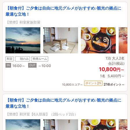
【朝食付】ご夕食は自由に地元グルメがおすすめ♪観光の拠点に
最適な立地！
【禁煙】和室家族部屋
1泊
大人2名
和室
朝のみ
禁煙ルーム
合計(税込)
IN
OUT
16:00～
～10:00
10,800
円～
1名
5,400円～
2
ポイント
%
216
10,800スコア～
ポイント～
【朝食付】ご夕食は自由に地元グルメがおすすめ♪観光の拠点に
最適な立地！
【禁煙】和洋室【6人部屋】（2段ベッド2台）