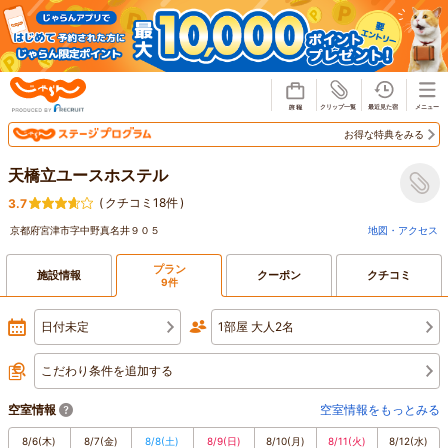
じゃらん
お得な特典をみる
天橋立ユースホステル
(
クチコミ18件
)
3.7
京都府宮津市字中野真名井９０５
地図・アクセス
プラン
施設情報
クーポン
クチコミ
9件
日付未定
1部屋 大人2名
こだわり条件を追加する
空室情報
空室情報をもっとみる
8/6
(木)
8/7
(金)
8/8
(土)
8/9
(日)
8/10
(月)
8/11
(火)
8/12
(水)