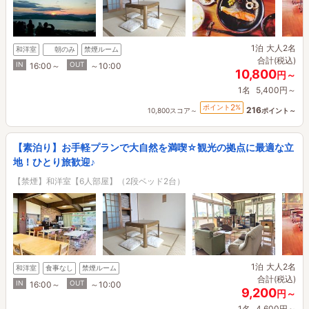
1泊
大人2名
和洋室
朝のみ
禁煙ルーム
合計(税込)
IN
OUT
16:00～
～10:00
10,800
円～
1名
5,400円～
2
ポイント
%
216
10,800スコア～
ポイント～
【素泊り】お手軽プランで大自然を満喫☆観光の拠点に最適な立
地！ひとり旅歓迎♪
【禁煙】和洋室【6人部屋】（2段ベッド2台）
1泊
大人2名
和洋室
食事なし
禁煙ルーム
合計(税込)
IN
OUT
16:00～
～10:00
9,200
円～
1名
4,600円～