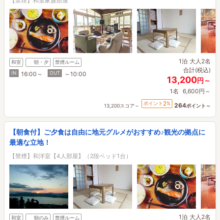
【禁煙】和室家族部屋
1泊
大人2名
和室
朝・夕
禁煙ルーム
合計(税込)
IN
OUT
16:00～
～10:00
13,200
円～
1名
6,600円～
2
ポイント
%
264
13,200スコア～
ポイント～
【朝食付】ご夕食は自由に地元グルメがおすすめ♪観光の拠点に
最適な立地！
【禁煙】和洋室【4人部屋】（2段ベッド1台）
1泊
大人2名
和室
朝のみ
禁煙ルーム