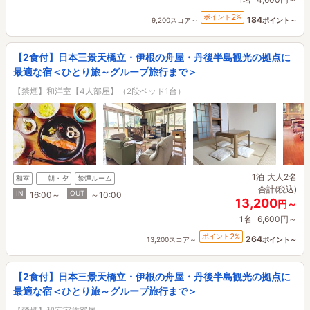
2
ポイント
%
184
9,200スコア～
ポイント～
【2食付】日本三景天橋立・伊根の舟屋・丹後半島観光の拠点に
最適な宿＜ひとり旅～グループ旅行まで＞
【禁煙】和洋室【4人部屋】（2段ベッド1台）
1泊
大人2名
和室
朝・夕
禁煙ルーム
合計(税込)
IN
OUT
16:00～
～10:00
13,200
円～
1名
6,600円～
2
ポイント
%
264
13,200スコア～
ポイント～
【2食付】日本三景天橋立・伊根の舟屋・丹後半島観光の拠点に
最適な宿＜ひとり旅～グループ旅行まで＞